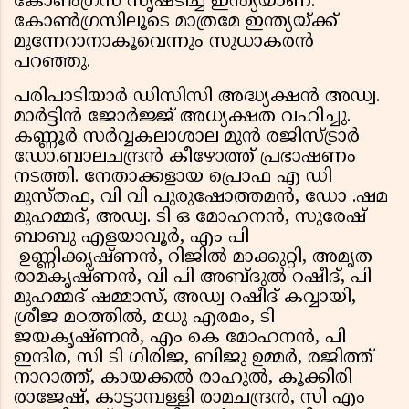
കോണ്‍ഗ്രസ് സൃഷ്ടിച്ച ഇന്ത്യയാണ്.
കോണ്‍ഗ്രസിലൂടെ മാത്രമേ ഇന്ത്യയ്ക്ക്
മുന്നേറാനാകൂവെന്നും സുധാകരൻ
പറഞ്ഞു.
പരിപാടിയാർ ഡിസിസി അദ്ധ്യക്ഷൻ അഡ്വ.
മാർട്ടിൻ ജോർജ്ജ് അധ്യക്ഷത വഹിച്ചു.
കണ്ണൂർ സർവ്വകലാശാല മുൻ രജിസ്ട്രാർ
ഡോ.ബാലചന്ദ്രൻ കീഴോത്ത് പ്രഭാഷണം
നടത്തി. നേതാക്കളായ പ്രൊഫ എ ഡി
മുസ്തഫ, വി വി പുരുഷോത്തമൻ, ഡോ .ഷമ
മുഹമ്മദ്, അഡ്വ. ടി ഒ മോഹനൻ, സുരേഷ്
ബാബു എളയാവൂർ, എം പി
ഉണ്ണിക്കൃഷ്ണൻ, റിജിൽ മാക്കുറ്റി, അമൃത
രാമകൃഷ്ണൻ, വി പി അബ്ദുൽ റഷീദ്, പി
മുഹമ്മദ് ഷമ്മാസ്, അഡ്വ റഷീദ് കവ്വായി,
ശ്രീജ മഠത്തിൽ, മധു എരമം, ടി
ജയകൃഷ്‌ണൻ, എം കെ മോഹനൻ, പി
ഇന്ദിര, സി ടി ഗിരിജ, ബിജു ഉമ്മർ, രജിത്ത്
നാറാത്ത്, കായക്കൽ രാഹുൽ, കൂക്കിരി
രാജേഷ്, കാട്ടാമ്പള്ളി രാമചന്ദ്രൻ, സി എം