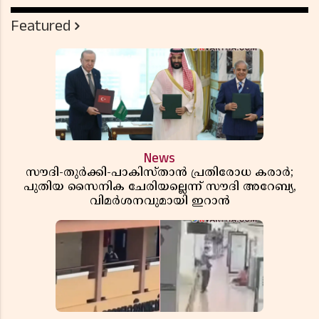
Featured
News
സൗദി-തുർക്കി-പാകിസ്താൻ പ്രതിരോധ കരാർ;
പുതിയ സൈനിക ചേരിയല്ലെന്ന് സൗദി അറേബ്യ,
വിമർശനവുമായി ഇറാൻ