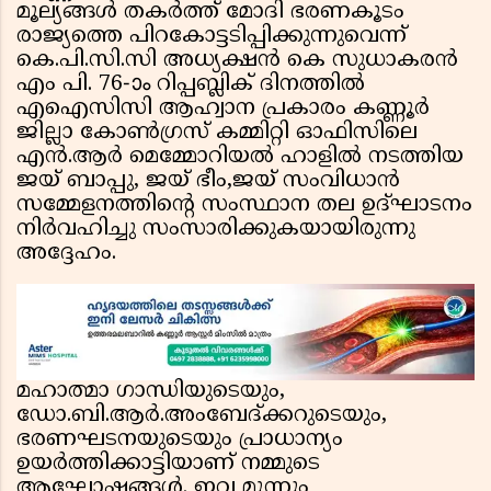
മൂല്യങ്ങൾ തകർത്ത് മോദി ഭരണകൂടം
രാജ്യത്തെ പിറകോട്ടടിപ്പിക്കുന്നുവെന്ന്
കെ.പി.സി.സി അധ്യക്ഷൻ കെ സുധാകരൻ
എം പി. 76-ാം റിപ്പബ്ലിക് ദിനത്തിൽ
എഐസിസി ആഹ്വാന പ്രകാരം കണ്ണൂർ
ജില്ലാ കോൺഗ്രസ് കമ്മിറ്റി ഓഫിസിലെ
എൻ.ആർ മെമ്മോറിയൽ ഹാളിൽ നടത്തിയ
ജയ് ബാപ്പു, ജയ് ഭീം,ജയ് സംവിധാന്‍
സമ്മേളനത്തിൻ്റെ സംസ്ഥാന തല ഉദ്‌ഘാടനം
നിർവഹിച്ചു സംസാരിക്കുകയായിരുന്നു
അദ്ദേഹം.
മഹാത്മാ ഗാന്ധിയുടെയും,
ഡോ.ബി.ആര്‍.അംബേദ്ക്കറുടെയും,
ഭരണഘടനയുടെയും പ്രാധാന്യം
ഉയര്‍ത്തിക്കാട്ടിയാണ് നമ്മുടെ
ആഘോഷങ്ങള്‍. ഇവ മൂന്നും