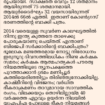
രൂപയായി. സാക്ഷരത വെറും 12 ശതമാനം
ആയിരുന്നത് 75 ശതമാനമായി.
ആയുര്‍ദൈര്‍ഘ്യം 32 വയസായിരുന്നത്
2014ല്‍ 66ല്‍ എത്തി. ഇതാണ് കോണ്‍ഗ്രസ്
ഭരണത്തിന്റെ ബാക്കി പത്രം.
2014 വരെയുള്ള സുവര്‍ണ കാലഘട്ടത്തില്‍
നിന്നു ഇന്ത്യ കുത്തനേ താഴെക്കു
പോരുകയാണു ചെയ്തത്. എന്താണ്
ബിജെപി സര്‍ക്കാരിന്റെ ബാക്കിപത്രം?
ഭൂലോക മണ്ടത്തരമായ നോട്ടു നിരോധനം
ഇരുനൂറു ദിവസത്തിലധികം നീണ്ട കര്‍ഷക
സമരം; കര്‍ഷക ആത്മഹത്യകള്‍ പൗരത്വ
നിയമത്തിലൂടെ ന്യൂനപക്ഷത്തെ
പുറത്താക്കാന്‍ ശ്രമം മണിപ്പൂര്‍
കത്തിയെരിഞ്ഞിട്ടും തിരിഞ്ഞുനോക്കിയില്ല.
കാഷ്മീറിന്റെ വിഭജനം; വര്‍ധിത
ഭീകരാക്രമണം താറുമാറായ സാമ്പത്തിക
രംഗം, വിലക്കയറ്റം തൊഴിലില്ലായ്മ 40
വര്‍ഷത്തെ ഏറ്റവും ഉയര്‍ന്ന നിലയില്‍
യുഎപിഎ പോലുള്ള ഭീകര നിയമങ്ങള്‍