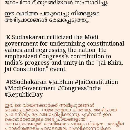
ഗോപിനാഥ് തുടങ്ങിയവർ സംസാരിച്ചു.
ഈ വാർത്ത പങ്കുവെച്ചു നിങ്ങളുടെ
അഭിപ്രായങ്ങൾ രേഖപ്പെടുത്തു.
K Sudhakaran criticized the Modi
government for undermining constitutional
values and regressing the nation. He
emphasized Congress’s contribution to
India’s progress and unity in the "Jai Bhim,
Jai Constitution" event.
#KSudhakaran #JaiBhim #JaiConstitution
#ModiGovernment #CongressIndia
#RepublicDay
ഇവിടെ വായനക്കാർക്ക് അഭിപ്രായങ്ങൾ
രേഖപ്പെടുത്താം. സ്വതന്ത്രമായ ചിന്തയും അഭിപ്രായ
പ്രകടനവും പ്രോത്സാഹിപ്പിക്കുന്നു. എന്നാൽ ഇവ
കെവാർത്തയുടെ അഭിപ്രായങ്ങളായി
കണക്കാക്കരുത്. അധിക്ഷേപങ്ങളും വിദ്വേഷ - അശ്ലീല
പരാമർശങ്ങളും പാടുള്ളതല്ല. ലംഘിക്കുന്നവർക്ക്