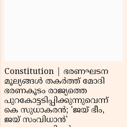
Constitution | ഭരണഘടന
മൂല്യങ്ങൾ തകർത്ത് മോദി
ഭരണകൂടം രാജ്യത്തെ
പുറകോട്ടടിപ്പിക്കുന്നുവെന്ന്
കെ സുധാകരൻ; 'ജയ് ഭീം,
ജയ് സംവിധാൻ'