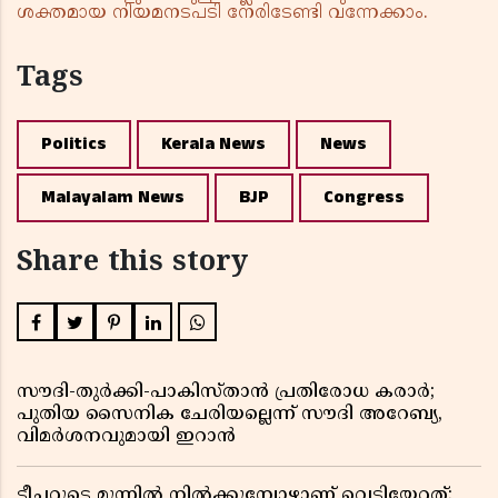
ശക്തമായ നിയമനടപടി നേരിടേണ്ടി വന്നേക്കാം.
Tags
Politics
Kerala News
News
Malayalam News
BJP
Congress
Share this story
സൗദി-തുർക്കി-പാകിസ്താൻ പ്രതിരോധ കരാർ;
പുതിയ സൈനിക ചേരിയല്ലെന്ന് സൗദി അറേബ്യ,
വിമർശനവുമായി ഇറാൻ
ടീച്ചറുടെ മുന്നിൽ നിൽക്കുമ്പോഴാണ് വെടിയേറ്റത്;