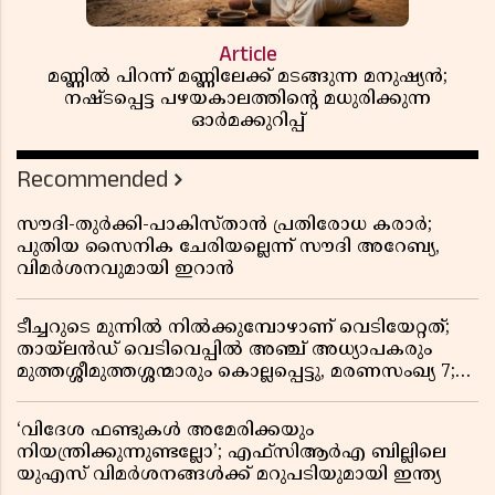
Article
മണ്ണിൽ പിറന്ന് മണ്ണിലേക്ക് മടങ്ങുന്ന മനുഷ്യൻ;
നഷ്ടപ്പെട്ട പഴയകാലത്തിൻ്റെ മധുരിക്കുന്ന
ഓർമക്കുറിപ്പ്
Recommended
സൗദി-തുർക്കി-പാകിസ്താൻ പ്രതിരോധ കരാർ;
പുതിയ സൈനിക ചേരിയല്ലെന്ന് സൗദി അറേബ്യ,
വിമർശനവുമായി ഇറാൻ
ടീച്ചറുടെ മുന്നിൽ നിൽക്കുമ്പോഴാണ് വെടിയേറ്റത്;
തായ്‌ലൻഡ് വെടിവെപ്പിൽ അഞ്ച് അധ്യാപകരും
മുത്തശ്ശീമുത്തശ്ശന്മാരും കൊല്ലപ്പെട്ടു, മരണസംഖ്യ 7;
ഞെട്ടിക്കുന്ന വെളിപ്പെടുത്തലുകൾ
‘വിദേശ ഫണ്ടുകൾ അമേരിക്കയും
നിയന്ത്രിക്കുന്നുണ്ടല്ലോ’; എഫ്സിആർഎ ബില്ലിലെ
യുഎസ് വിമർശനങ്ങൾക്ക് മറുപടിയുമായി ഇന്ത്യ