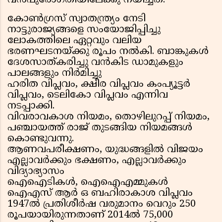
വന്‍പുരോഗതിയിലേക്കു നയിച്ചത്.
കോണ്‍ഗ്രസ് സ്വാതന്ത്ര്യം നേടി
നാട്ടുരാജ്യങ്ങളെ സംയോജിപ്പിച്ചു
ലോകത്തിലെ ഏറ്റവും വലിയ
ഭരണഘടനയ്ക്കു രൂപം നൽകി. ബാങ്കുകള്‍
ദേശസാത്കരിച്ചു വന്‍കിട ഡാമുകളും
പാലങ്ങളും നിര്‍മിച്ചു
ഹരിത വിപ്ലവം, ക്ഷീര വിപ്ലവം കംപ്യൂട്ടര്‍
വിപ്ലവം, ടെലികോ വിപ്ലവം എന്നിവ
നടപ്പാക്കി.
വിവരാവകാശ നിയമം, തൊഴിലുറപ്പ് നിയമം,
പഞ്ചായത്ത് രാജ് തുടങ്ങിയ നിയമങ്ങള്‍
കൊണ്ടുവന്നു.
ആണവപരീക്ഷണം, യുദ്ധങ്ങളില്‍ വിജയം
എല്ലാവര്‍ക്കും ഭക്ഷണം, എല്ലാവര്‍ക്കും
വിദ്യാഭ്യാസം
ഐഐടികള്‍, ഐഐഎമ്മുകള്‍
ഐഎസ് ആര്‍ ഒ ബഹിരാകാശ വിപ്ലവം
1947ല്‍ പ്രതിശീര്‍ഷ വരുമാനം വെറും 250
രൂപയായിരുന്നതാണ് 2014ല്‍ 75,000