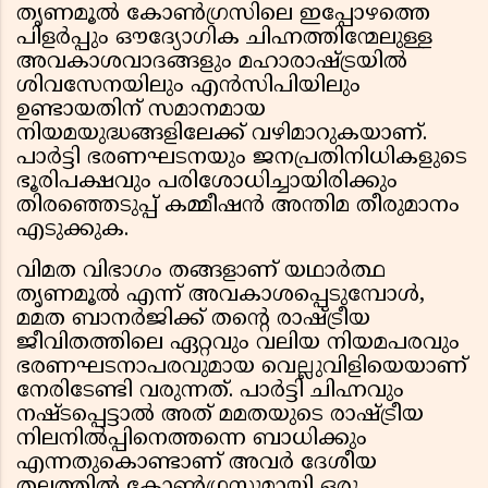
തൃണമൂൽ കോൺഗ്രസിലെ ഇപ്പോഴത്തെ
പിളർപ്പും ഔദ്യോഗിക ചിഹ്നത്തിന്മേലുള്ള
അവകാശവാദങ്ങളും മഹാരാഷ്ട്രയിൽ
ശിവസേനയിലും എൻസിപിയിലും
ഉണ്ടായതിന് സമാനമായ
നിയമയുദ്ധങ്ങളിലേക്ക് വഴിമാറുകയാണ്.
പാർട്ടി ഭരണഘടനയും ജനപ്രതിനിധികളുടെ
ഭൂരിപക്ഷവും പരിശോധിച്ചായിരിക്കും
തിരഞ്ഞെടുപ്പ് കമ്മീഷൻ അന്തിമ തീരുമാനം
എടുക്കുക.
വിമത വിഭാഗം തങ്ങളാണ് യഥാർത്ഥ
തൃണമൂൽ എന്ന് അവകാശപ്പെടുമ്പോൾ,
മമത ബാനർജിക്ക് തൻ്റെ രാഷ്ട്രീയ
ജീവിതത്തിലെ ഏറ്റവും വലിയ നിയമപരവും
ഭരണഘടനാപരവുമായ വെല്ലുവിളിയെയാണ്
നേരിടേണ്ടി വരുന്നത്. പാർട്ടി ചിഹ്നവും
നഷ്ടപ്പെട്ടാൽ അത് മമതയുടെ രാഷ്ട്രീയ
നിലനിൽപ്പിനെത്തന്നെ ബാധിക്കും
എന്നതുകൊണ്ടാണ് അവർ ദേശീയ
തലത്തിൽ കോൺഗ്രസുമായി ഒരു