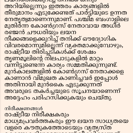
ലയനത്തെക്കുറിച്ച് തനിക്ക് ഒന്നും
അറിയില്ലെന്നും ഇത്തരം കാര്യങ്ങളിൽ
തീരുമാനം എടുക്കേണ്ടത് പാർട്ടിയുടെ ഉന്നത
നേതൃത്വമാണെന്നുമാണ്. പശ്ചിമ ബംഗാളിലെ
മുതിർന്ന കോൺഗ്രസ് നേതാവായ അധീർ
രഞ്ജൻ ചൗധരിയും ലയന
നീക്കങ്ങളെക്കുറിച്ച് തനിക്ക് ഔദ്യോഗിക
വിവരമൊന്നുമില്ലെന്ന് വ്യക്തമാക്കുമ്പോഴും,
രാഷ്ട്രീയ തിരിച്ചടികൾക്ക് ശേഷം
തൃണമൂലിൻ്റെ നിലപാടുകളിൽ മാറ്റം
വന്നിട്ടുണ്ടെന്ന കാര്യം സമ്മതിക്കുന്നുണ്ട്.
മുൻകാലങ്ങളിൽ കോൺഗ്രസ് നേതാക്കളെ
കാണാൻ വിമുഖത കാണിച്ചവർ ഇപ്പോൾ
അതിനായി മുൻകൈ എടുക്കുന്നത്
അവരുടെ തകർച്ചയുടെ സൂചനയാണെന്ന്
അദ്ദേഹം പരിഹസിക്കുകയും ചെയ്തു.
നിരീക്ഷണങ്ങൾ
രാഷ്ട്രീയ നിരീക്ഷകരും
മാധ്യമപ്രവർത്തകരും ഈ ലയന സാധ്യതയെ
വളരെ കൗതുകത്തോടെയും വ്യത്യസ്ത