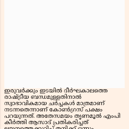
ഇരുവർക്കും ഇടയിൽ ദീർഘകാലത്തെ
രാഷ്ട്രീയ ബന്ധമുള്ളതിനാൽ
സ്വാഭാവികമായ ചർച്ചകൾ മാത്രമാണ്
നടന്നതെന്നാണ് കോൺഗ്രസ് പക്ഷം
പറയുന്നത്. അതേസമയം തൃണമൂൽ എംപി
കീർത്തി ആസാദ് പ്രതികരിച്ചത്