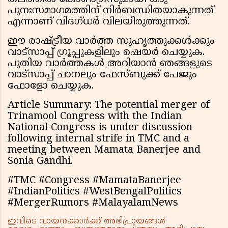
പുനഃസമാഗമത്തിന് നിർബന്ധിതയാകുന്നത്
എന്നാണ് വിദഗ്ധർ വിലയിരുത്തുന്നത്.
ഈ രാഷ്ട്രീയ വാർത്ത സുഹൃത്തുക്കൾക്കും
വാട്സാപ്പ് ഗ്രൂപ്പുകളിലും ഷെയർ ചെയ്യുക.
പുതിയ വാർത്തകൾ അറിയാൻ ഞങ്ങളുടെ
വാട്സാപ്പ് ചാനലും ഫേസ്ബുക്ക് പേജും
ഫോളോ ചെയ്യുക.
Article Summary: The potential merger of
Trinamool Congress with the Indian
National Congress is under discussion
following internal strife in TMC and a
meeting between Mamata Banerjee and
Sonia Gandhi.
#TMC #Congress #MamataBanerjee
#IndianPolitics #WestBengalPolitics
#MergerRumors #MalayalamNews
ഇവിടെ വായനക്കാർക്ക് അഭിപ്രായങ്ങൾ