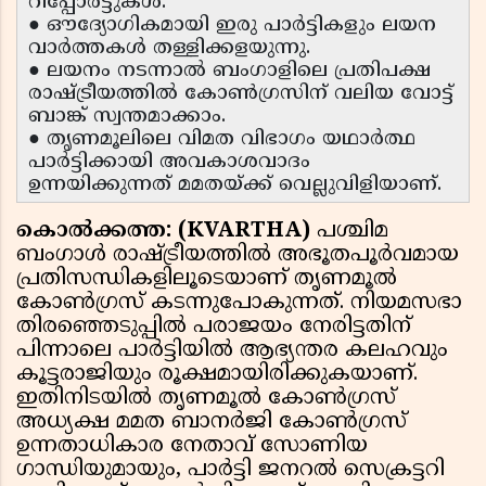
റിപ്പോർട്ടുകൾ.
● ഔദ്യോഗികമായി ഇരു പാർട്ടികളും ലയന
വാർത്തകൾ തള്ളിക്കളയുന്നു.
● ലയനം നടന്നാൽ ബംഗാളിലെ പ്രതിപക്ഷ
രാഷ്ട്രീയത്തിൽ കോൺഗ്രസിന് വലിയ വോട്ട്
ബാങ്ക് സ്വന്തമാക്കാം.
● തൃണമൂലിലെ വിമത വിഭാഗം യഥാർത്ഥ
പാർട്ടിക്കായി അവകാശവാദം
ഉന്നയിക്കുന്നത് മമതയ്ക്ക് വെല്ലുവിളിയാണ്.
കൊൽക്കത്ത: (KVARTHA)
പശ്ചിമ
ബംഗാൾ രാഷ്ട്രീയത്തിൽ അഭൂതപൂർവമായ
പ്രതിസന്ധികളിലൂടെയാണ് തൃണമൂൽ
കോൺഗ്രസ് കടന്നുപോകുന്നത്. നിയമസഭാ
തിരഞ്ഞെടുപ്പിൽ പരാജയം നേരിട്ടതിന്
പിന്നാലെ പാർട്ടിയിൽ ആഭ്യന്തര കലഹവും
കൂട്ടരാജിയും രൂക്ഷമായിരിക്കുകയാണ്.
ഇതിനിടയിൽ തൃണമൂൽ കോൺഗ്രസ്
അധ്യക്ഷ മമത ബാനർജി കോൺഗ്രസ്
ഉന്നതാധികാര നേതാവ് സോണിയ
ഗാന്ധിയുമായും, പാർട്ടി ജനറൽ സെക്രട്ടറി