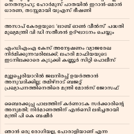
നെതന്യാഹു; ഹോർമുസ് പാതയിൽ ഇറാൻ-ഒമാൻ
ധാരണ, തടസ്സമായി യുഎസ് ഭീഷണി
അസാപ് കേരളയുടെ ‘ലാബ് ഓൺ വീൽസ്’ പദ്ധതി
മുഖ്യമന്ത്രി വി ഡി സതീശൻ ഉദ്ഘാടനം ചെയ്യും
എംഡിഎംഎ കേസ് അന്വേഷണം വ്യാജരേഖ
നിർമിക്കുന്നവരിലേക്ക്; ലഹരി മാഫിയയുടെ
ഇടനിലക്കാരെ കുടുക്കി കണ്ണൂർ സിറ്റി പൊലീസ്
മുല്ലപ്പെരിയാറിൽ ജലനിരപ്പ് ഉയർത്താൻ
അനുവദിക്കില്ല; തമിഴ്നാട് ബജറ്റ്
പ്രഖ്യാപനത്തിനെതിരെ മന്ത്രി മോൻസ് ജോസഫ്
ബൈരക്കുപ്പ പാലത്തിന് കർണാടക സർക്കാരിൻ്റെ
അനുമതി; നിർമാണത്തിന് എൻഒസി ലഭിച്ചതായി
മന്ത്രി പി കെ ബഷീർ
ഞാൻ ഒരു രോഗിയല്ല, പോരാളിയാണ് എന്ന