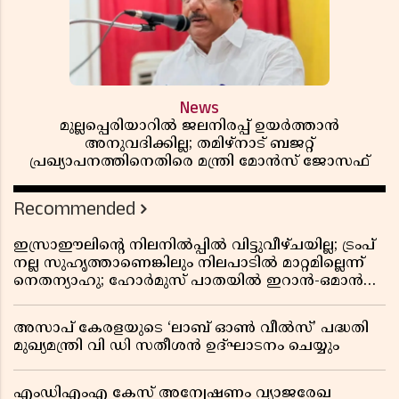
News
മുല്ലപ്പെരിയാറിൽ ജലനിരപ്പ് ഉയർത്താൻ
അനുവദിക്കില്ല; തമിഴ്നാട് ബജറ്റ്
പ്രഖ്യാപനത്തിനെതിരെ മന്ത്രി മോൻസ് ജോസഫ്
Recommended
ഇസ്രാഈലിന്റെ നിലനിൽപ്പിൽ വിട്ടുവീഴ്ചയില്ല; ട്രംപ്
നല്ല സുഹൃത്താണെങ്കിലും നിലപാടിൽ മാറ്റമില്ലെന്ന്
നെതന്യാഹു; ഹോർമുസ് പാതയിൽ ഇറാൻ-ഒമാൻ
ധാരണ, തടസ്സമായി യുഎസ് ഭീഷണി
അസാപ് കേരളയുടെ ‘ലാബ് ഓൺ വീൽസ്’ പദ്ധതി
മുഖ്യമന്ത്രി വി ഡി സതീശൻ ഉദ്ഘാടനം ചെയ്യും
എംഡിഎംഎ കേസ് അന്വേഷണം വ്യാജരേഖ