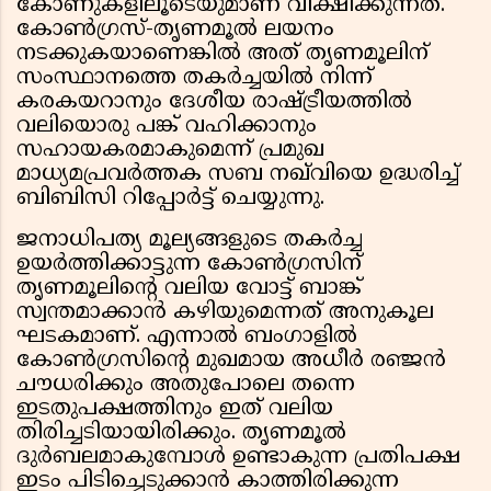
കോണുകളിലൂടെയുമാണ് വീക്ഷിക്കുന്നത്.
കോൺഗ്രസ്-തൃണമൂൽ ലയനം
നടക്കുകയാണെങ്കിൽ അത് തൃണമൂലിന്
സംസ്ഥാനത്തെ തകർച്ചയിൽ നിന്ന്
കരകയറാനും ദേശീയ രാഷ്ട്രീയത്തിൽ
വലിയൊരു പങ്ക് വഹിക്കാനും
സഹായകരമാകുമെന്ന് പ്രമുഖ
മാധ്യമപ്രവർത്തക സബ നഖ്‌വിയെ ഉദ്ധരിച്ച്
ബിബിസി റിപ്പോർട്ട് ചെയ്യുന്നു.
ജനാധിപത്യ മൂല്യങ്ങളുടെ തകർച്ച
ഉയർത്തിക്കാട്ടുന്ന കോൺഗ്രസിന്
തൃണമൂലിൻ്റെ വലിയ വോട്ട് ബാങ്ക്
സ്വന്തമാക്കാൻ കഴിയുമെന്നത് അനുകൂല
ഘടകമാണ്. എന്നാൽ ബംഗാളിൽ
കോൺഗ്രസിൻ്റെ മുഖമായ അധീർ രഞ്ജൻ
ചൗധരിക്കും അതുപോലെ തന്നെ
ഇടതുപക്ഷത്തിനും ഇത് വലിയ
തിരിച്ചടിയായിരിക്കും. തൃണമൂൽ
ദുർബലമാകുമ്പോൾ ഉണ്ടാകുന്ന പ്രതിപക്ഷ
ഇടം പിടിച്ചെടുക്കാൻ കാത്തിരിക്കുന്ന