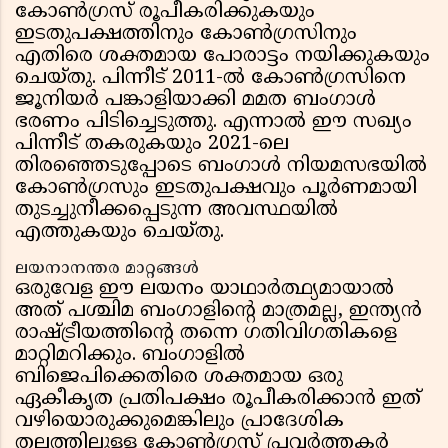
കോൺഗ്രസ് രൂപീകരിക്കുകയും
ഇടതുപക്ഷത്തിനും കോൺഗ്രസിനും
എതിരെ ശക്തമായ പോരാട്ടം നയിക്കുകയും
ചെയ്തു. പിന്നീട് 2011-ൽ കോൺഗ്രസിനെ
ജൂനിയർ പങ്കാളിയാക്കി മമത ബംഗാൾ
ഭരണം പിടിച്ചെടുത്തു. എന്നാൽ ഈ സഖ്യം
പിന്നീട് തകരുകയും 2021-ലെ
തിരഞ്ഞെടുപ്പോടെ ബംഗാൾ നിയമസഭയിൽ
കോൺഗ്രസും ഇടതുപക്ഷവും പൂർണമായി
തുടച്ചുനീക്കപ്പെടുന്ന അവസ്ഥയിൽ
എത്തുകയും ചെയ്തു.
ലയനാനന്തര മാറ്റങ്ങൾ
ഒരുവേള ഈ ലയനം യാഥാർത്ഥ്യമായാൽ
അത് പശ്ചിമ ബംഗാളിൻ്റെ മാത്രമല്ല, ഇന്ത്യൻ
രാഷ്ട്രീയത്തിൻ്റെ തന്നെ ഗതിവിഗതികളെ
മാറ്റിമറിക്കും. ബംഗാളിൽ
ബിജെപിക്കെതിരെ ശക്തമായ ഒരു
ഏകീകൃത പ്രതിപക്ഷം രൂപീകരിക്കാൻ ഇത്
വഴിയൊരുക്കുമെങ്കിലും പ്രാദേശിക
തലത്തിലുള്ള കോൺഗ്രസ് പ്രവർത്തകർ