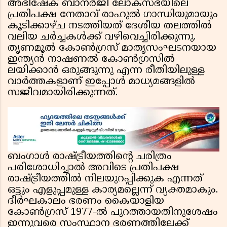
അഭിഷേക് ബാനർജി ലോക്സഭയിലെ
പ്രതിപക്ഷ നേതാവ് രാഹുൽ ഗാന്ധിയുമായും
കൂടിക്കാഴ്ച നടത്തിയത് ദേശീയ തലത്തിൽ
വലിയ ചർച്ചകൾക്ക് വഴിവെച്ചിരിക്കുന്നു.
തൃണമൂൽ കോൺഗ്രസ് മാതൃസംഘടനയായ
ഇന്ത്യൻ നാഷണൽ കോൺഗ്രസിൽ
ലയിക്കാൻ ഒരുങ്ങുന്നു എന്ന രീതിയിലുള്ള
വാർത്തകളാണ് ഇപ്പോൾ മാധ്യമങ്ങളിൽ
സജീവമായിരിക്കുന്നത്.
ബംഗാൾ രാഷ്ട്രീയത്തിൻ്റെ ചരിത്രം
പരിശോധിച്ചാൽ അവിടെ പ്രതിപക്ഷ
രാഷ്ട്രീയത്തിൽ നിലയുറപ്പിക്കുക എന്നത്
ഒട്ടും എളുപ്പമുള്ള കാര്യമല്ലെന്ന് വ്യക്തമാകും.
ദീർഘകാലം ഭരണം കൈയാളിയ
കോൺഗ്രസ് 1977-ൽ പുറത്തായതിനുശേഷം
ഇന്നുവരെ സംസ്ഥാന ഭരണത്തിലേക്ക്