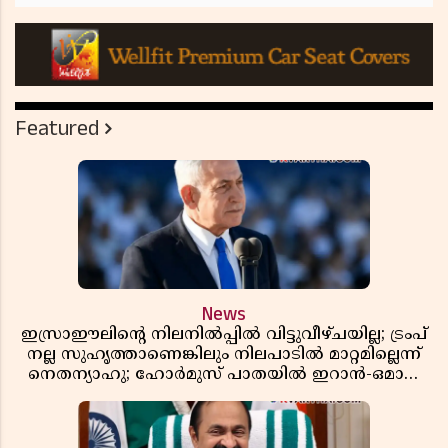
Featured
News
ഇസ്രാഈലിന്റെ നിലനിൽപ്പിൽ വിട്ടുവീഴ്ചയില്ല; ട്രംപ്
നല്ല സുഹൃത്താണെങ്കിലും നിലപാടിൽ മാറ്റമില്ലെന്ന്
നെതന്യാഹു; ഹോർമുസ് പാതയിൽ ഇറാൻ-ഒമാൻ
ധാരണ, തടസ്സമായി യുഎസ് ഭീഷണി