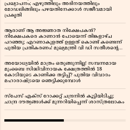
പ്രഖ്യാപനം; എഴുത്തിലും അഭിനയത്തിലും
മോഡലിങ്ങിലും പഴയതിനേക്കാൾ സജീവമായി
പ്രകൃതി
ആരാണ് ആ അജ്ഞാത നിക്ഷേപകൻ?
നിക്ഷേപകരെ കാണാൻ പോയെന്ന് തിങ്കളാഴ്ച
പറഞ്ഞു; എറണാകുളത്ത് ഉള്ളത് കൊണ്ട് കണ്ടെന്ന്
പുതിയ പ്രതികരണം! മുഖ്യമന്ത്രി വി ഡി സതീശന്റെ
മറ്റൊരു യു-ടേൺ കൂടി വിവാദമാകുമ്പോൾ
അയോധ്യയിൽ മാത്രം ഒതുങ്ങുന്നില്ല! സമ്പന്നമായ
മുംബൈ സിദ്ധിവിനായക ക്ഷേത്രത്തിൽ 18
കോടിയുടെ കാണിക്ക തട്ടിപ്പ്? പുതിയ വിവാദം
മഹാരാഷ്ട്രയെ ഞെട്ടിക്കുമ്പോൾ
സ്പേസ് എക്സ് റോക്കറ്റ് ചന്ദ്രനിൽ കൂട്ടിയിടിച്ചു;
ചാന്ദ്ര ദൗത്യങ്ങൾക്ക് മുന്നറിയിപ്പെന്ന് ശാസ്ത്രലോകം ​​​​​​​