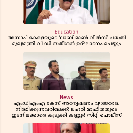
Education
അസാപ് കേരളയുടെ ‘ലാബ് ഓൺ വീൽസ്’ പദ്ധതി
മുഖ്യമന്ത്രി വി ഡി സതീശൻ ഉദ്ഘാടനം ചെയ്യും
News
എംഡിഎംഎ കേസ് അന്വേഷണം വ്യാജരേഖ
നിർമിക്കുന്നവരിലേക്ക്; ലഹരി മാഫിയയുടെ
ഇടനിലക്കാരെ കുടുക്കി കണ്ണൂർ സിറ്റി പൊലീസ്