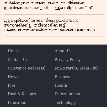
നിർമിക്കുന്നവരിലേക്ക്; ലഹരി മാഫിയയുടെ
ഇടനിലക്കാരെ കുടുക്കി കണ്ണൂർ സിറ്റി പൊലീസ്
മുല്ലപ്പെരിയാറിൽ ജലനിരപ്പ് ഉയർത്താൻ
അനുവദിക്കില്ല; തമിഴ്നാട് ബജറ്റ്
പ്രഖ്യാപനത്തിനെതിരെ മന്ത്രി മോൻസ് ജോസഫ്
Home
About Us
Contact Us
Privacy Policy
Grievance Redressal
Join Kvartha Team Club
News
Business
Jobs
Health
Food & Recipes
Entertainment
Education
Technology