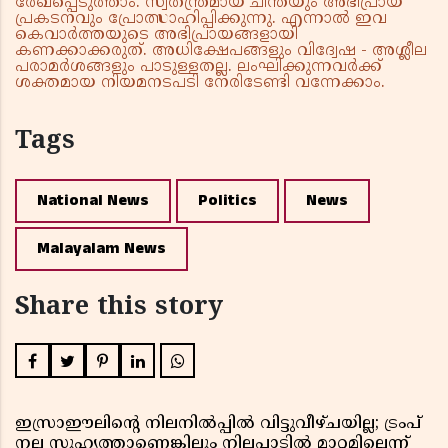
രേഖപ്പെടുത്താം. സ്വതന്ത്രമായ ചിന്തയും അഭിപ്രായ
പ്രകടനവും പ്രോത്സാഹിപ്പിക്കുന്നു. എന്നാൽ ഇവ
കെവാർത്തയുടെ അഭിപ്രായങ്ങളായി
കണക്കാക്കരുത്. അധിക്ഷേപങ്ങളും വിദ്വേഷ - അശ്ലീല
പരാമർശങ്ങളും പാടുള്ളതല്ല. ലംഘിക്കുന്നവർക്ക്
ശക്തമായ നിയമനടപടി നേരിടേണ്ടി വന്നേക്കാം.
Tags
National News
Politics
News
Malayalam News
Share this story
ഇസ്രാഈലിന്റെ നിലനിൽപ്പിൽ വിട്ടുവീഴ്ചയില്ല; ട്രംപ്
നല്ല സുഹൃത്താണെങ്കിലും നിലപാടിൽ മാറ്റമില്ലെന്ന്