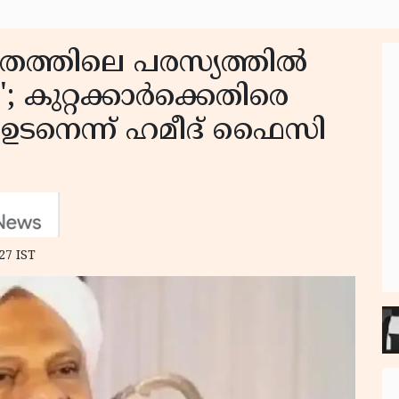
ഭാതത്തിലെ പരസ്യത്തിൽ
; കുറ്റക്കാർക്കെതിരെ
ഉടനെന്ന് ഹമീദ് ഫൈസി
27 IST