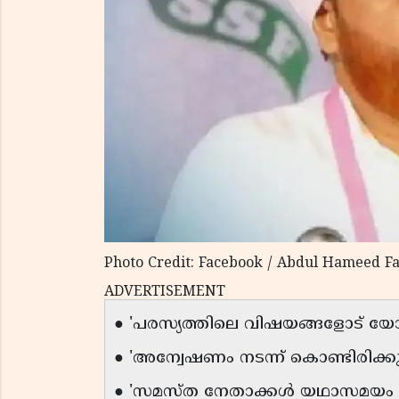
Photo Credit: Facebook / Abdul Hameed F
ADVERTISEMENT
● 'പരസ്യത്തിലെ വിഷയങ്ങളോട് യോജ
● 'അന്വേഷണം നടന്ന് കൊണ്ടിരിക്കുന
● 'സമസ്ത നേതാക്കൾ യഥാസമയം നിലപാ