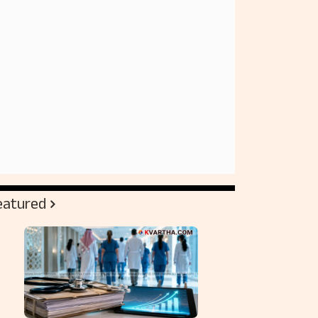
eatured