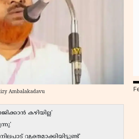
F
aizy Ambalakadavu
ിക്കാൻ കഴിയില്ല'
്നു'
ട് വ്യക്തമാക്കിയിട്ടുണ്ട്'