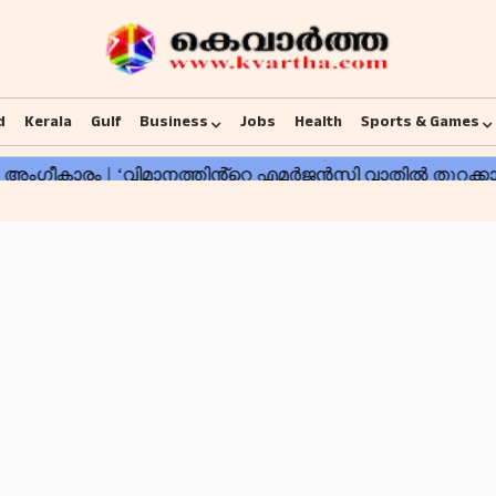
d
Kerala
Gulf
Business
Jobs
Health
Sports & Games