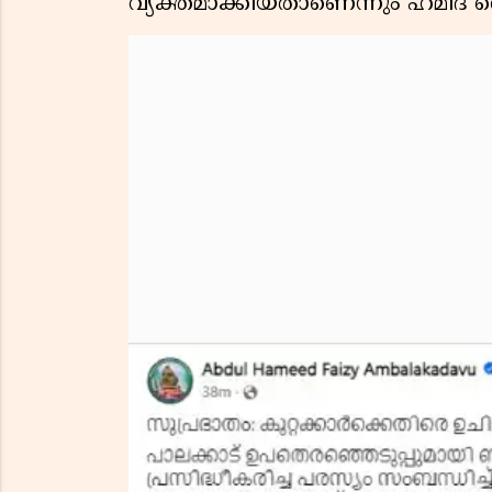
വ്യക്തമാക്കിയതാണെന്നും ഹമീദ് ഫൈ