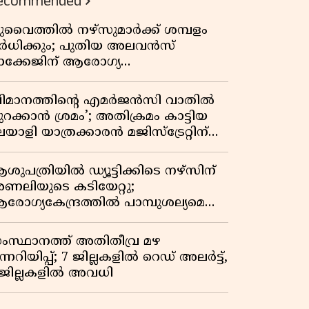
ecommended
ുവൈത്തിൽ നഴ്‌സുമാർക്ക് ശമ്പളം
ർധിക്കും; പുതിയ അലവൻസ്
ാക്കേജിന് ആരോഗ്യ
ന്ത്രാലയത്തിൻ്റെ അംഗീകാരം
വിമാനത്തിൻ്റെ എമർജൻസി വാതിൽ
ുറക്കാൻ ശ്രമം’; അതിക്രമം കാട്ടിയ
യാളി യാത്രക്കാരൻ മജിസ്ട്രേറ്റിന്
ന്നിലും അതിക്രമം കാട്ടിയെന്ന്
ൊലീസ്
ശുപത്രിയിൽ ഡ്യൂട്ടിക്കിടെ നഴ്സിന്
ണലിയുടെ കടിയേറ്റു;
രോഗ്യകേന്ദ്രത്തിൽ പാമ്പുശല്യമെന്ന്
രാതി
ംസ്ഥാനത്ത് അതിതീവ്ര മഴ
ന്നറിയിപ്പ്; 7 ജില്ലകളിൽ റെഡ് അലർട്ട്,
 ജില്ലകളിൽ അവധി