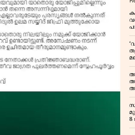
R
ക
വ
പ
മ
‘
ത
മല
മു
പ
ആ
അ
ആ
പ
സ
മു
8