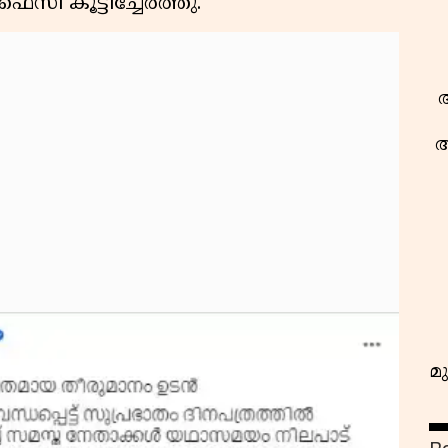
സി കൂട്ടിച്ചേർത്തു.
ആ
ആ
മു