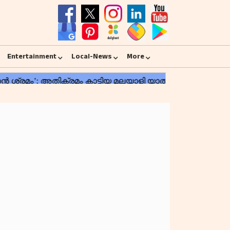
Entertainment
Local-News
More