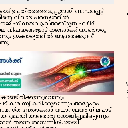
ാട് ഉപതിരഞ്ഞെടുപ്പുമായി ബന്ധപ്പെട്ട്
്റെ വിവാദ പരസ്യത്തിൽ
നേജിംഗ് ഡയറക്ടർ അബ്ദുൽ ഹമീദ്
ലെ വിഷയങ്ങളോട് തങ്ങൾക്ക് യാതൊരു
നും ഇക്കാര്യത്തിൽ ജാഗ്രതക്കുറവ്
്ഞു.
്ടിരിക്കുന്നുവെന്നും
പടികൾ സ്വീകരിക്കുമെന്നും അദ്ദേഹം
ച്ച് സമസ്ത നേതാക്കൾ യഥാസമയം നിലപാട്
ിഷയവുമായി യാതൊരു യോജിപ്പുമില്ലെന്നും
യർമാൻ തന്നെ അസന്നിഗ്ധമായി