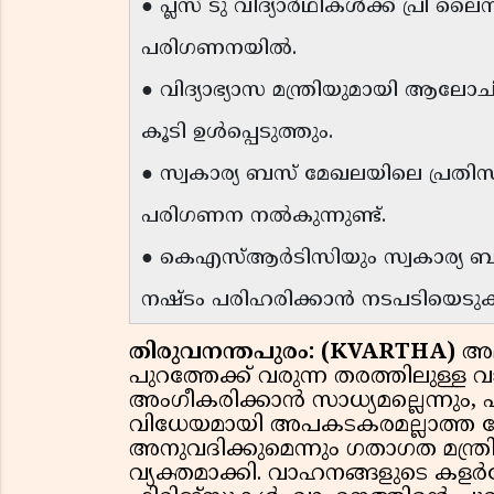
● പ്ലസ് ടു വിദ്യാർഥികൾക്ക് പ്ര
പരിഗണനയിൽ.
● വിദ്യാഭ്യാസ മന്ത്രിയുമായി ആലോ
കൂടി ഉൾപ്പെടുത്തും.
● സ്വകാര്യ ബസ് മേഖലയിലെ പ്രതിസന
പരിഗണന നൽകുന്നുണ്ട്.
● കെഎസ്ആർടിസിയും സ്വകാര്യ ബസു
നഷ്ടം പരിഹരിക്കാൻ നടപടിയെടുക്
തിരുവനന്തപുരം: (KVARTHA)
അമ
പുറത്തേക്ക് വരുന്ന തരത്തിലു
അംഗീകരിക്കാൻ സാധ്യമല്ലെന്നും, എ
വിധേയമായി അപകടകരമല്ലാത്ത
അനുവദിക്കുമെന്നും ഗതാഗത മന്
വ്യക്തമാക്കി. വാഹനങ്ങളുടെ ക