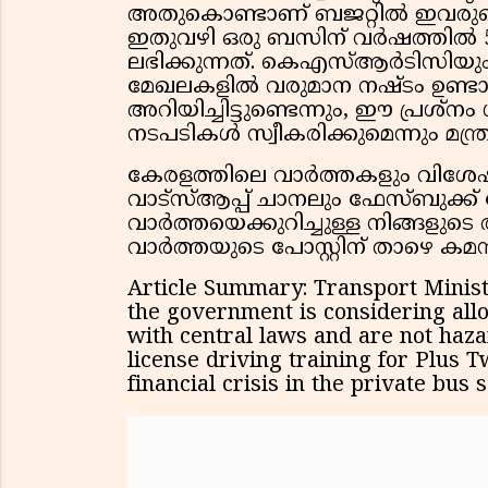
അതുകൊണ്ടാണ് ബജറ്റിൽ ഇവരുടെ 
ഇതുവഴി ഒരു ബസിന് വർഷത്തിൽ 5
ലഭിക്കുന്നത്. കെഎസ്ആർടിസിയും 
മേഖലകളിൽ വരുമാന നഷ്ടം ഉണ്ടാ
അറിയിച്ചിട്ടുണ്ടെന്നും, ഈ പ്ര
നടപടികൾ സ്വീകരിക്കുമെന്നും മന്ത്രി
കേരളത്തിലെ വാർത്തകളും വിശേ
വാട്സ്ആപ്പ് ചാനലും ഫേസ്ബുക്
വാർത്തയെക്കുറിച്ചുള്ള നിങ്ങള
വാർത്തയുടെ പോസ്റ്റിന് താഴെ കമൻ്
Article Summary: Transport Ministe
the government is considering all
with central laws and are not haz
license driving training for Plus 
financial crisis in the private bus s