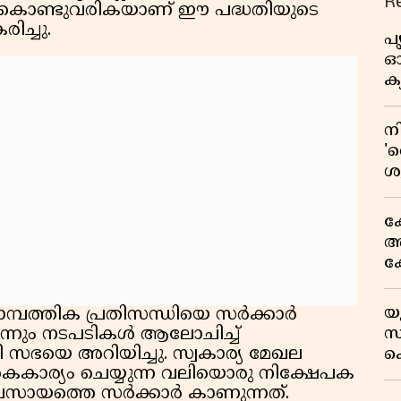
R
ക് കൊണ്ടുവരികയാണ് ഈ പദ്ധതിയുടെ
രിച്ചു.
പ
ഓഗ
ക്
ന
'റ
ശ
ഉ
അ
ക
അക
ക
സ
ഒ
യ
ാമ്പത്തിക പ്രതിസന്ധിയെ സർക്കാർ
സ
സ്
്നും നടപടികൾ ആലോചിച്ച്
അ
രി സഭയെ അറിയിച്ചു. സ്വകാര്യ മേഖല
ക
ാര്യം ചെയ്യുന്ന വലിയൊരു നിക്ഷേപക
സയ
വസായത്തെ സർക്കാർ കാണുന്നത്.
'