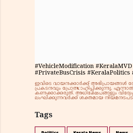
#VehicleModification #KeralaMVD
#PrivateBusCrisis #KeralaPoliti
ഇവിടെ വായനക്കാർക്ക് അഭിപ്രായങ്ങൾ രേഖപ
പ്രകടനവും പ്രോത്സാഹിപ്പിക്കുന്നു. എന
കണക്കാക്കരുത്. അധിക്ഷേപങ്ങളും വിദ്വേഷ
ലംഘിക്കുന്നവർക്ക് ശക്തമായ നിയമനടപടി 
Tags
Politics
Kerala News
News