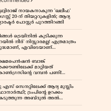
ecommended
പ്രസിഡന്റാകുമോ ട്രംപ്?'
ൃഥ്വിരാജ് നായകനാകുന്ന 'ഖലീഫ'
സ്റ്റ് 20-ന് തിയറ്ററുകളിൽ; ആദ്യ
യാരക്ടർ പോസ്റ്റർ പുറത്തിറങ്ങി
ിങ്ങൾ ട്രെയിനിൽ കുടിക്കുന്ന
െയിൽ നീർ' നിസ്സാരമല്ല! എത്രമാത്രം
ുദ്ധമാണ്, എവിടെയാണ്
ണ്ടാക്കുന്നത്? നിർമാണ രഹസ്യങ്ങൾ
ത്ഭുതപ്പെടുത്തും
്ഷേമപെൻഷൻ ബാങ്ക്
്കൗണ്ടിലേക്ക് മാറ്റിയത്
ോൺഗ്രസിന്റെ വമ്പൻ പണി!
ഹകരണ സംഘങ്ങളെ
ഴിവാക്കുമ്പോൾ വലിയ തിരിച്ചടി
ു എസ് സെനറ്റിലേക്ക് ആദ്യ മുസ്ലിം
ിപിഎമ്മിന്? നഷ്ടമാകുന്നത് ജനകീയ
ഥാനാർത്ഥി; ട്രംപിന്റെ ഉറക്കം
ടിത്തറ!
െടുത്തുന്ന അബ്ദുൽ അൽ
്യിദിന്റെ രാഷ്ട്രീയ തരംഗം!
അവസാന റിപ്പബ്ലിക്കൻ