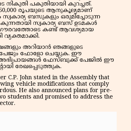
നികുതി പകുതിയായി കുറച്ചത്.
പ്
0,000 രൂപയുടെ ആനുകൂല്യമാണ്
സ്വകാര്യ ബസുകളും ഒരുമിച്ചോടുന്ന
കുന്നതായി സ്വകാര്യ ബസ് ഉടമകൾ
ശ്നം ഗൗരവത്തോടെ കണ്ട് ആവശ്യമായ
 വ്യക്തമാക്കി.
ഷങ്ങളും അറിയാൻ ഞങ്ങളുടെ
ക് പേജും ഫോളോ ചെയ്യുക. ഈ
ുടെ അഭിപ്രായങ്ങൾ ഫേസ്ബുക്ക് പേജിൽ ഈ
റായി രേഖപ്പെടുത്തുക.
r C.P. John stated in the Assembly that
owing vehicle modifications that comply
ardous. He also announced plans for pre-
Two students and promised to address the
ector.