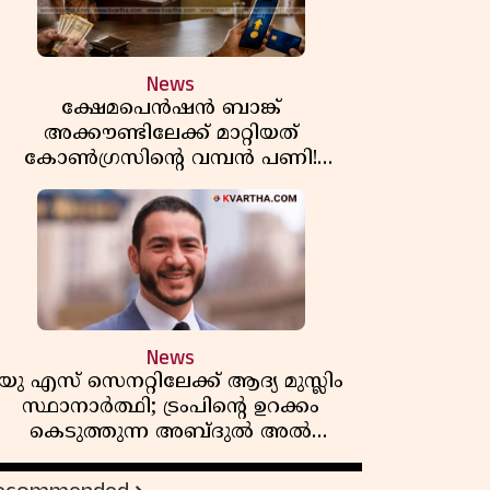
News
ക്ഷേമപെൻഷൻ ബാങ്ക്
അക്കൗണ്ടിലേക്ക് മാറ്റിയത്
കോൺഗ്രസിന്റെ വമ്പൻ പണി!
സഹകരണ സംഘങ്ങളെ
ഒഴിവാക്കുമ്പോൾ വലിയ തിരിച്ചടി
ിപിഎമ്മിന്? നഷ്ടമാകുന്നത് ജനകീയ
അടിത്തറ!
News
യു എസ് സെനറ്റിലേക്ക് ആദ്യ മുസ്ലിം
സ്ഥാനാർത്ഥി; ട്രംപിന്റെ ഉറക്കം
കെടുത്തുന്ന അബ്ദുൽ അൽ
സയ്യിദിന്റെ രാഷ്ട്രീയ തരംഗം!
'അവസാന റിപ്പബ്ലിക്കൻ