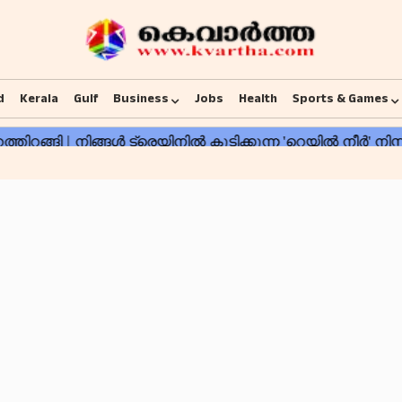
d
Kerala
Gulf
Business
Jobs
Health
Sports & Games