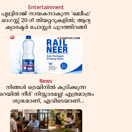
Entertainment
പൃഥ്വിരാജ് നായകനാകുന്ന 'ഖലീഫ'
ഓഗസ്റ്റ് 20-ന് തിയറ്ററുകളിൽ; ആദ്യ
ക്യാരക്ടർ പോസ്റ്റർ പുറത്തിറങ്ങി
News
നിങ്ങൾ ട്രെയിനിൽ കുടിക്കുന്ന
'റെയിൽ നീർ' നിസ്സാരമല്ല! എത്രമാത്രം
ശുദ്ധമാണ്, എവിടെയാണ്
ണ്ടാക്കുന്നത്? നിർമാണ രഹസ്യങ്ങൾ
അത്ഭുതപ്പെടുത്തും