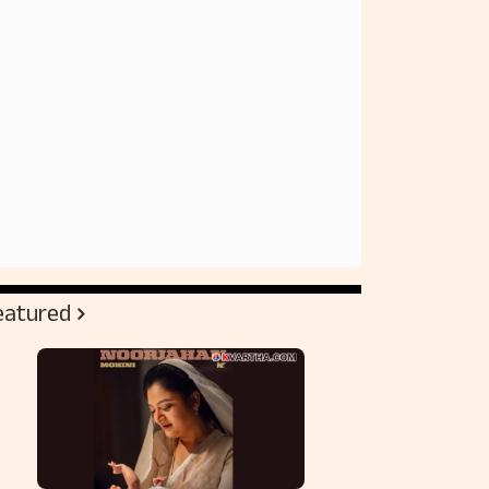
eatured