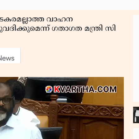
പകടകരമല്ലാത്ത വാഹന
്കുമെന്ന് ഗതാഗത മന്ത്രി സി