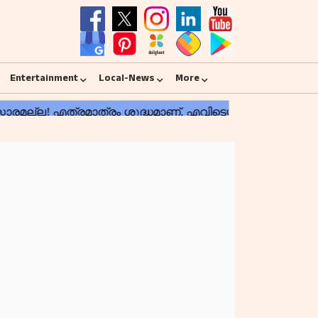
Entertainment
Local-News
More