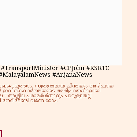
 #TransportMinister #CPJohn #KSRTC
cs #MalayalamNews #AnjanaNews
്പെടുത്താം. സ്വതന്ത്രമായ ചിന്തയും അഭിപ്രായ
്നാൽ ഇവ കെവാർത്തയുടെ അഭിപ്രായങ്ങളായി
 - അശ്ലീല പരാമർശങ്ങളും പാടുള്ളതല്ല.
നേരിടേണ്ടി വന്നേക്കാം.