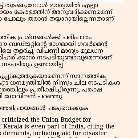
തുടങ്ങുമ്പോൾ ഇന്ത്യയിൽ എല്ലാ
യം കേരളത്തിന് അനുവദിക്കണമെന്ന്
സ പോലും തരാൻ തയ്യാറായില്ലെന്നതാണ്
്തിക പ്രശ്നങ്ങൾക്ക് പരിഹാരം
 ബഡ്ജറ്റിൻ്റെ ഭാഗമായി ഗവർമെൻ്റ്
നയിലെ തളർച്ച, വിപണി മാന്ദ്യം മൂലധന
രിഹരിക്കാൻ നടപടിയുണ്ടാവുമെന്നാണ്
 നടപടിയും ഉണ്ടായില്ല.
 കൂപ്പുകുത്തുകയാണെന്ന് സാമ്പത്തിക
്ദ്ര ധനമന്ത്രിയിൽ നിന്നും ചില നടപടികൾ
രെങ്കിലും പ്രതീക്ഷിച്ചിരുന്നു, പക്ഷെ
വി ഗോവിന്ദൻ പറഞ്ഞു.
 അഭിപ്രായങ്ങൾ പങ്കുവെക്കുക.
riticized the Union Budget for
 Kerala is even part of India, citing the
's demands, including aid for disaster