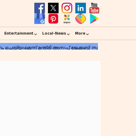
Entertainment
Local-News
More