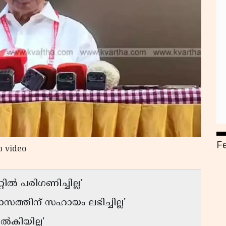
F
p video
ിൽ പരിഗണിച്ചില്ല'
സത്തിന് സഹായം ലഭിച്ചില്ല'
നൽകിയില്ല'