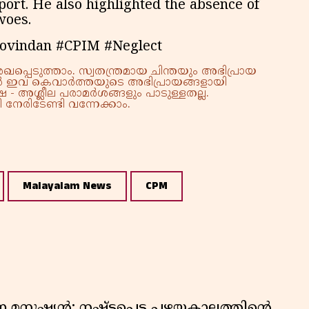
port. He also highlighted the absence of
woes.
ovindan #CPIM #Neglect
്പെടുത്താം. സ്വതന്ത്രമായ ചിന്തയും അഭിപ്രായ
്നാൽ ഇവ കെവാർത്തയുടെ അഭിപ്രായങ്ങളായി
 - അശ്ലീല പരാമർശങ്ങളും പാടുള്ളതല്ല.
നേരിടേണ്ടി വന്നേക്കാം.
Malayalam News
CPM
ുന്ന മനുഷ്യൻ; നഷ്ടപ്പെട്ട പഴയകാലത്തിൻ്റെ