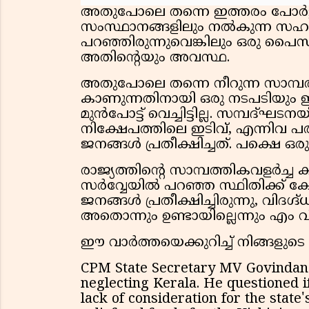
അതുപോലെ തന്നെ ഇത്തരം പോർട്ട് 
സംസ്ഥാനങ്ങളിലും നൽകുന്ന സഹാ
പറഞ്ഞിരുന്നുവെങ്കിലും ഒരു പൈ
അതിൻ്റെയും അവസ്ഥ.
അതുപോലെ തന്നെ നീറുന്ന സാമ്പത
കാണുന്നതിനായി ഒരു നടപടിയും ഈ
മുൻപോട്ട് വെച്ചിട്ടില്ല. സമ്പദ്ഘട
നിക്ഷേപത്തിലെ ഇടിവ്, എന്നിവ പ
ജനങ്ങൾ പ്രതീക്ഷിച്ചത്. പക്ഷെ ഒരു
രാജ്യത്തിൻ്റെ സാമ്പത്തികവളർച്ച
സർവ്വേയിൽ പറഞ്ഞ സ്ഥിതിക്ക് കേന
ജനങ്ങൾ പ്രതീക്ഷിച്ചിരുന്നു, വിദഗ്ദ്ധ
അതൊന്നും ഉണ്ടായില്ലെന്നും എം 
ഈ വാർത്തയെക്കുറിച്ച് നിങ്ങളുടെ
CPM State Secretary MV Govindan c
neglecting Kerala. He questioned if
lack of consideration for the state