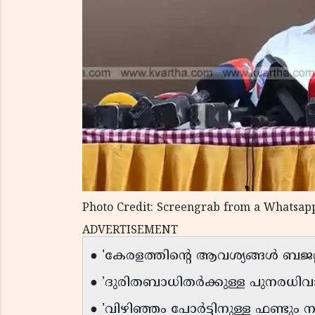
Photo Credit: Screengrab from a Whatsap
ADVERTISEMENT
● 'കേരളത്തിന്റെ ആവശ്യങ്ങൾ ബജറ്റ
● 'ദുരിതബാധിതർക്കുള്ള പുനരധിവാ
● 'വിഴിഞ്ഞം പോർട്ടിനുള്ള ഫണ്ടും 