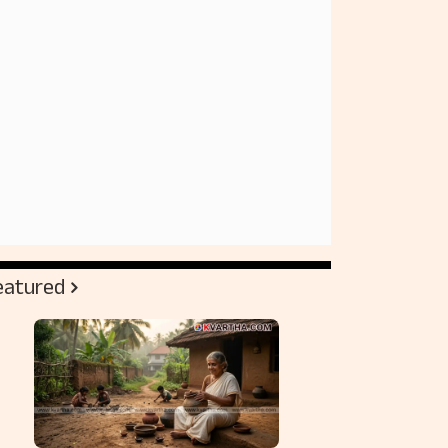
eatured