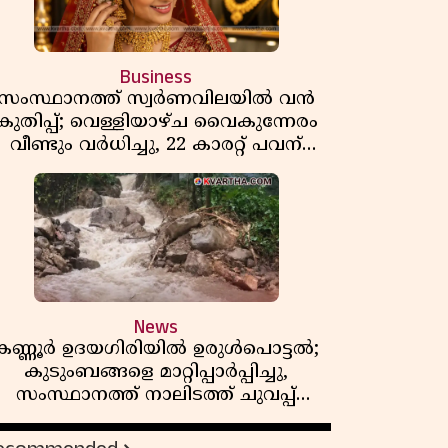
Business
സംസ്ഥാനത്ത് സ്വർണവിലയിൽ വൻ
കുതിപ്പ്; വെള്ളിയാഴ്ച വൈകുന്നേരം
വീണ്ടും വർധിച്ചു, 22 കാരറ്റ് പവന്
1,10,920 രൂപയായി
News
കണ്ണൂർ ഉദയഗിരിയിൽ ഉരുൾപൊട്ടൽ;
കുടുംബങ്ങളെ മാറ്റിപ്പാർപ്പിച്ചു,
സംസ്ഥാനത്ത് നാലിടത്ത് ചുവപ്പ്
ജാഗ്രത