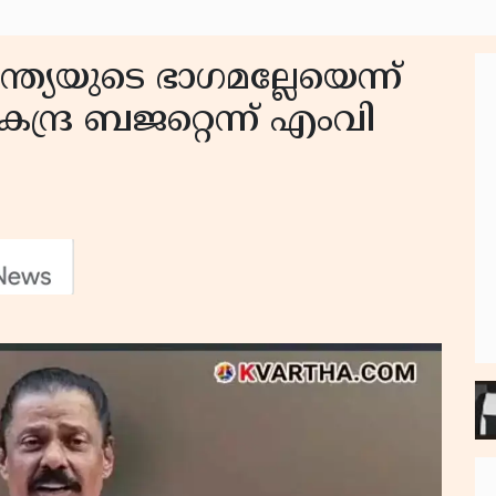
്ത്യയുടെ ഭാഗമല്ലേയെന്ന്
ന്ദ്ര ബജറ്റെന്ന് എംവി