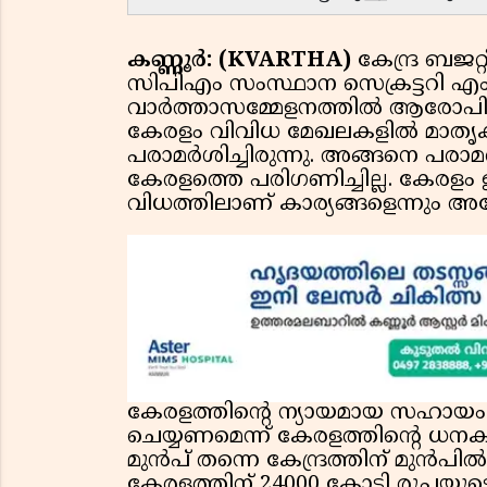
കണ്ണൂർ: (KVARTHA)
കേന്ദ്ര ബജ
സിപിഎം സംസ്ഥാന സെക്രട്ടറി എംവ
വാർത്താസമ്മേളനത്തിൽ ആരോപിച്ച
കേരളം വിവിധ മേഖലകളിൽ മാതൃകാ
പരാമർശിച്ചിരുന്നു. അങ്ങനെ പരാമ
കേരളത്തെ പരിഗണിച്ചില്ല. കേരളം ഇ
വിധത്തിലാണ് കാര്യങ്ങളെന്നും അദ
കേരളത്തിൻ്റെ ന്യായമായ സഹായം
ചെയ്യണമെന്ന് കേരളത്തിൻ്റെ ധനകാര്
മുൻപ് തന്നെ കേന്ദ്രത്തിന് മുൻപിൽ 
കേരളത്തിന് 24000 കോടി രൂപയുടെ