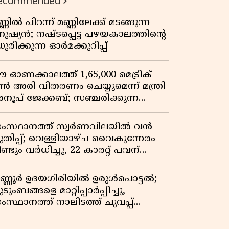
ecommended
്ണിൽ പിറന്ന് മണ്ണിലേക്ക് മടങ്ങുന്ന
നുഷ്യൻ; നഷ്ടപ്പെട്ട പഴയകാലത്തിൻ്റെ
ുരിക്കുന്ന ഓർമക്കുറിപ്പ്
 ഓണക്കാലത്ത് 1,65,000 മെട്രിക്
ൺ അരി വിതരണം ചെയ്യുമെന്ന് മന്ത്രി
നൂപ് ജേക്കബ്; സഞ്ചരിക്കുന്ന
േഷൻ കടകൾക്ക് തുടക്കം
ംസ്ഥാനത്ത് സ്വർണവിലയിൽ വൻ
ുതിപ്പ്; വെള്ളിയാഴ്ച വൈകുന്നേരം
ണ്ടും വർധിച്ചു, 22 കാരറ്റ് പവന്
,10,920 രൂപയായി
ണ്ണൂർ ഉദയഗിരിയിൽ ഉരുൾപൊട്ടൽ;
ടുംബങ്ങളെ മാറ്റിപ്പാർപ്പിച്ചു,
ംസ്ഥാനത്ത് നാലിടത്ത് ചുവപ്പ്
ാഗ്രത