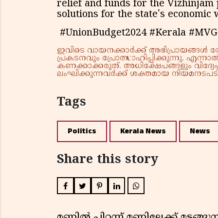
relief and funds for the Vizhinjam 
solutions for the state's economic 
#UnionBudget2024 #Kerala #MVG
ഇവിടെ വായനക്കാർക്ക് അഭിപ്രായങ്ങൾ രേഖപ
പ്രകടനവും പ്രോത്സാഹിപ്പിക്കുന്നു. എന
കണക്കാക്കരുത്. അധിക്ഷേപങ്ങളും വിദ്വേഷ
ലംഘിക്കുന്നവർക്ക് ശക്തമായ നിയമനടപടി 
Tags
Politics
Kerala News
News
Share this story
മണ്ണിൽ പിറന്ന് മണ്ണിലേക്ക് മടങ്ങ