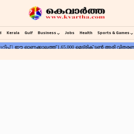
d
Kerala
Gulf
Business
Jobs
Health
Sports & Games