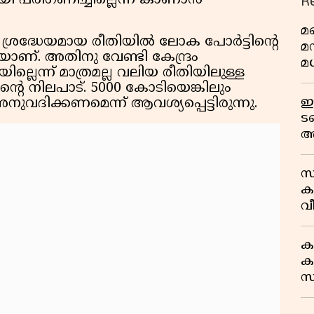
R
ായി പരിഗണിച്ചില്ലെന്ന് കാണാൻ
മണ
െ ശ്രദ്ധേയമായ രീതിയിൽ ലോക പോർട്ടിൻ്റെ
മ
കയാണ്. അതിനു വേണ്ടി കേന്ദ്രം
മധ
ലെന്ന് മാത്രമല്ല വലിയ രീതിയിലുള്ള
െ നിലപാട്. 5000 കോടിയെങ്കിലും
ഈ
നുവദിക്കണമെന്ന് ആവശ്യപ്പെട്ടിരുന്നു.
ട
അ
റ
സ
ക
വീ
1
ക
കു
സ
ജ