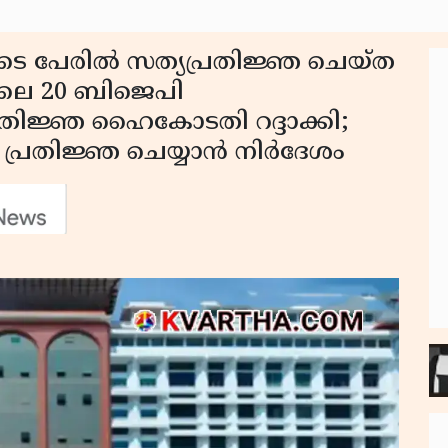
ളുടെ പേരിൽ സത്യപ്രതിജ്ഞ ചെയ്ത
ലെ 20 ബിജെപി
തിജ്ഞ ഹൈകോടതി റദ്ദാക്കി;
ം പ്രതിജ്ഞ ചെയ്യാൻ നിർദേശം