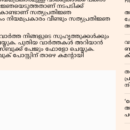
R
നിയമപ്രകാരമുള്ള വാക്കുകൾക്ക് പകരം
ിജ്ഞയെടുത്തതാണ് നടപടിക്ക്
കൊണ്ടാണ് സത്യപ്രതിജ്ഞ
ആ
 നിയമപ്രകാരം വീണ്ടും സത്യപ്രതിജ്ഞ
ച
അ
സ
ത്ത നിങ്ങളുടെ സുഹൃത്തുക്കൾക്കും
ട്
വ
ർ ചെയ്യുക. പുതിയ വാർത്തകൾ അറിയാൻ
ബ
േസ്ബുക്ക് പേജും ഫോളോ ചെയ്യുക.
ക് പോസ്റ്റിന് താഴെ കമന്റായി
ക
വി
തള
പ
ന
‘
അ
പ
ക