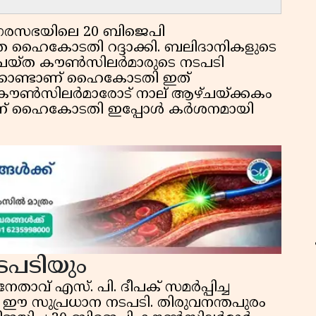
രസഭയിലെ 20 ബിജെപി
 ഹൈകോടതി റദ്ദാക്കി. ബലിദാനികളുടെ
ചെയ്ത കൗൺസിലർമാരുടെ നടപടി
ക്കൊണ്ടാണ് ഹൈകോടതി ഇത്
ഈ കൗൺസിലർമാരോട് നാല് ആഴ്ചയ്ക്കകം
ാനാണ് ഹൈകോടതി ഇപ്പോൾ കർശനമായി
പടിയും
താവ് എസ്. പി. ദീപക് സമർപ്പിച്ച
സുപ്രധാന നടപടി. തിരുവനന്തപുരം