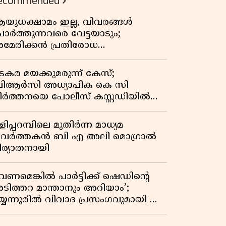
ecommended
യുധക്ഷാമം ഇല്ല, വിവരങ്ങൾ
ോർത്തുന്നവരെ വേട്ടയാടും;
മേരിക്കൻ പ്രതിരോധ
െക്രട്ടറിയുമായി കൊമ്പുകോർത്ത്
രംപ്
ടകര മയക്കുമരുന്ന് കേസ്;
ിആർസി അധ്യാപിക കെ സി
ീർത്തനയെ പോലീസ് കസ്റ്റഡിയിൽ
ട്ടു
ിപ്പറമ്പിലെ മുതിർന്ന മാധ്യമ
്രവർത്തകൻ ബി എ അലി മൊഗ്രാൽ
ിര്യാതനായി
വേണമെങ്കിൽ പാർട്ടിക്ക് ഷെഡിൻ്റെ
ടിത്തറ മാന്താനും അറിയാം’;
യ്യന്നൂരിൽ വിവാദ പ്രസംഗവുമായി കെ
െ രാഗേഷ്