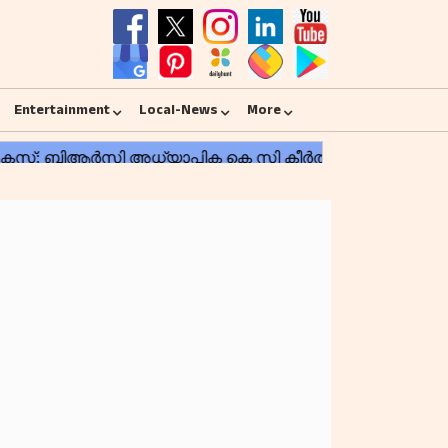
Entertainment
Local-News
More