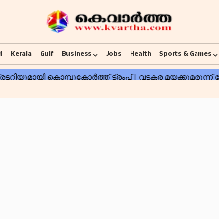
d
Kerala
Gulf
Business
Jobs
Health
Sports & Games