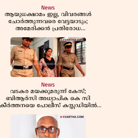
News
ആയുധക്ഷാമം ഇല്ല, വിവരങ്ങൾ
ചോർത്തുന്നവരെ വേട്ടയാടും;
അമേരിക്കൻ പ്രതിരോധ
സെക്രട്ടറിയുമായി കൊമ്പുകോർത്ത്
ട്രംപ്
News
വടകര മയക്കുമരുന്ന് കേസ്;
ബിആർസി അധ്യാപിക കെ സി
കീർത്തനയെ പോലീസ് കസ്റ്റഡിയിൽ
വിട്ടു