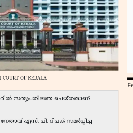
GH COURT OF KERALA
F
 പേരിൽ സത്യപ്രതിജ്ഞ ചെയ്തതാണ്
േതാവ് എസ്. പി. ദീപക് സമർപ്പിച്ച