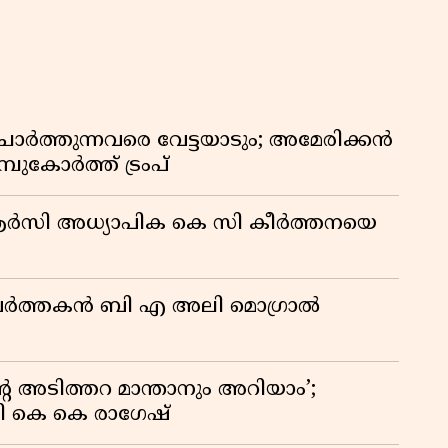
ോർത്തുന്നവരെ വേട്ടയാടും; അമേരിക്കൻ
പുകോർത്ത് ട്രംപ്
ിആർസി അധ്യാപിക കെ സി കീർത്തനയെ
മ പ്രവർത്തകൻ ബി എ അലി മൊഗ്രാൽ
റെ അടിത്തറ മാന്താനും അറിയാം’;
യി കെ കെ രാഗേഷ്