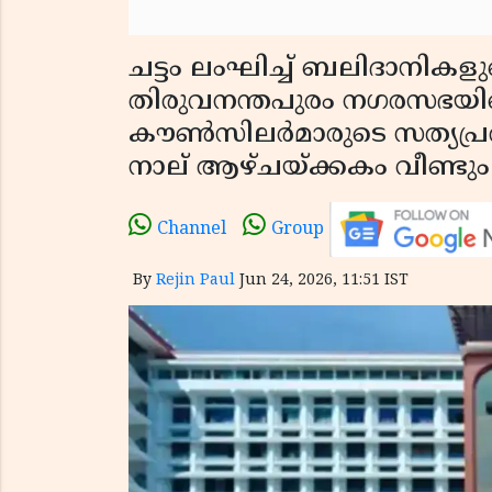
ചട്ടം ലംഘിച്ച് ബലിദാനിക
തിരുവനന്തപുരം നഗരസഭയി
കൗൺസിലർമാരുടെ സത്യപ്ര
നാല് ആഴ്ചയ്ക്കകം വീണ്ടു
Channel
Group
By
Rejin Paul
Jun 24, 2026, 11:51 IST