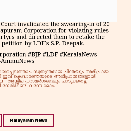
Court invalidated the swearing-in of 20
hapuram Corporation for violating rules
rtyrs and directed them to retake the
 petition by LDF's S.P. Deepak.
rporation #BJP #LDF #KeralaNews
s #AmmuNews
്പെടുത്താം. സ്വതന്ത്രമായ ചിന്തയും അഭിപ്രായ
്നാൽ ഇവ കെവാർത്തയുടെ അഭിപ്രായങ്ങളായി
 - അശ്ലീല പരാമർശങ്ങളും പാടുള്ളതല്ല.
നേരിടേണ്ടി വന്നേക്കാം.
Malayalam News