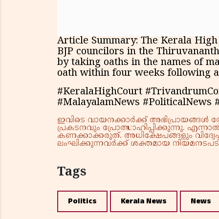
Article Summary: The Kerala High 
BJP councilors in the Thiruvanant
by taking oaths in the names of ma
oath within four weeks following a
#KeralaHighCourt #TrivandrumCo
#MalayalamNews #PoliticalNew
ഇവിടെ വായനക്കാർക്ക് അഭിപ്രായങ്ങൾ രേഖപ
പ്രകടനവും പ്രോത്സാഹിപ്പിക്കുന്നു. എന
കണക്കാക്കരുത്. അധിക്ഷേപങ്ങളും വിദ്വേഷ
ലംഘിക്കുന്നവർക്ക് ശക്തമായ നിയമനടപടി 
Tags
Politics
Kerala News
News