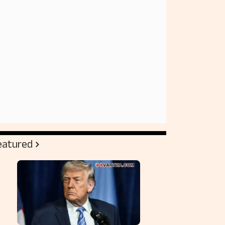
eatured