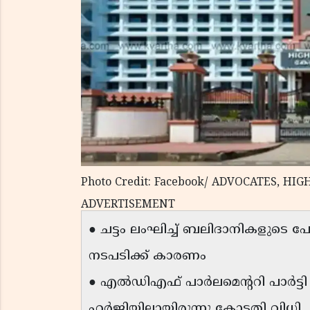
Photo Credit: Facebook/ ADVOCATES, HI
ADVERTISEMENT
● ചട്ടം ലംഘിച്ച് ബലിദാനികളുടെ
നടപടിക്ക് കാരണം
● എൽഡിഎഫ് പാർലമെന്ററി പാർട്ടി ന
ഹർജിയിലായിരുന്നു കോടതി വിധി.