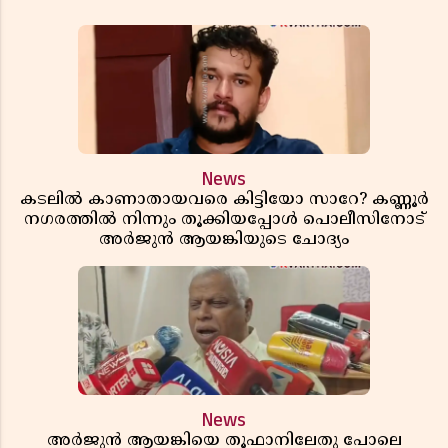
News
കടലിൽ കാണാതായവരെ കിട്ടിയോ സാറേ? കണ്ണൂർ
നഗരത്തിൽ നിന്നും തൂക്കിയപ്പോൾ പൊലീസിനോട്
അർജുൻ ആയങ്കിയുടെ ചോദ്യം
News
അർജുൻ ആയങ്കിയെ തൂഫാനിലേതു പോലെ