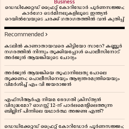
Business
ഡെഡിക്കേറ്റഡ് ഫ്രൈറ്റ് കോറിഡോർ പൂർണസജ്ജം;
കാർഗോ ടെർമിനലുകളിലൂടെ ഇന്ത്യൻ
റെയിൽവേയുടെ ചരക്ക് ഗതാഗതത്തിൽ വൻ കുതിപ്പ്
Recommended
കടലിൽ കാണാതായവരെ കിട്ടിയോ സാറേ? കണ്ണൂർ
നഗരത്തിൽ നിന്നും തൂക്കിയപ്പോൾ പൊലീസിനോട്
അർജുൻ ആയങ്കിയുടെ ചോദ്യം
അർജുൻ ആയങ്കിയെ തൂഫാനിലേതു പോലെ
തൂക്കണം; പൊലീസിനെയും ആഭ്യന്തരമന്ത്രിയെയും
വിമർശിച്ച് എം വി ജയരാജൻ
എഫ്സിആർഎ നിയമ ഭേദഗതി ക്രിസ്ത്യൻ
വിരുദ്ധമോ? ഓഗസ്റ്റ് 12-ന് പാർലമെന്റിലെത്തുന്ന
ബില്ലിന് പിന്നിലെ യഥാർത്ഥ അജണ്ട എന്ത്?
ഡെഡിക്കേറ്റഡ് ഫ്രൈറ്റ് കോറിഡോർ പൂർണസജ്ജം;