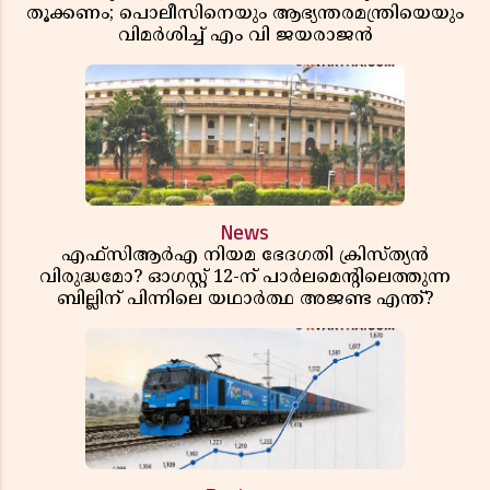
തൂക്കണം; പൊലീസിനെയും ആഭ്യന്തരമന്ത്രിയെയും
വിമർശിച്ച് എം വി ജയരാജൻ
News
എഫ്സിആർഎ നിയമ ഭേദഗതി ക്രിസ്ത്യൻ
വിരുദ്ധമോ? ഓഗസ്റ്റ് 12-ന് പാർലമെന്റിലെത്തുന്ന
ബില്ലിന് പിന്നിലെ യഥാർത്ഥ അജണ്ട എന്ത്?