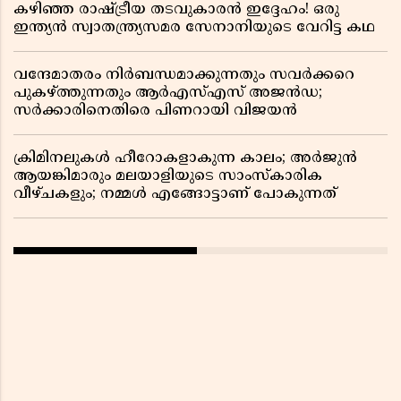
കഴിഞ്ഞ രാഷ്ട്രീയ തടവുകാരൻ ഇദ്ദേഹം! ഒരു
ഇന്ത്യൻ സ്വാതന്ത്ര്യസമര സേനാനിയുടെ വേറിട്ട കഥ
വന്ദേമാതരം നിർബന്ധമാക്കുന്നതും സവർക്കറെ
പുകഴ്ത്തുന്നതും ആർഎസ്എസ് അജൻഡ;
സർക്കാരിനെതിരെ പിണറായി വിജയൻ
ക്രിമിനലുകൾ ഹീറോകളാകുന്ന കാലം; അർജുൻ
ആയങ്കിമാരും മലയാളിയുടെ സാംസ്കാരിക
വീഴ്ചകളും; നമ്മൾ എങ്ങോട്ടാണ് പോകുന്നത്