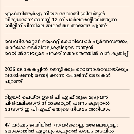
എഫ്സിആർഎ നിയമ ഭേദഗതി ക്രിസ്ത്യൻ
വിരുദ്ധമോ? ഓഗസ്റ്റ് 12-ന് പാർലമെന്റിലെത്തുന്ന
ബില്ലിന് പിന്നിലെ യഥാർത്ഥ അജണ്ട എന്ത്?
ഡെഡിക്കേറ്റഡ് ഫ്രൈറ്റ് കോറിഡോർ പൂർണസജ്ജം;
കാർഗോ ടെർമിനലുകളിലൂടെ ഇന്ത്യൻ
റെയിൽവേയുടെ ചരക്ക് ഗതാഗതത്തിൽ വൻ കുതിപ്പ്
2026 ലോകകപ്പിൽ മെസ്സിക്കും റൊണാൾഡോയ്ക്കും
വധഭീഷണി; ഞെട്ടിക്കുന്ന പോലീസ് രേഖകൾ
പുറത്ത്
റിട്ടയർ ചെയ്ത ഉടൻ പി എഫ് തുക മുഴുവൻ
പിൻവലിക്കാൻ നിൽക്കരുത്; പണം കൂടുതൽ
നേടാൻ ഇ പി എഫ് ഒയുടെ നിയമം അറിയാം
47 വർഷം ജയിലിൽ! സവർക്കറല്ല, മണ്ടേലയുമല്ല;
ലോകത്തിൽ ഏറ്റവും കൂടുതൽ കാലം തടവിൽ