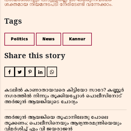
പരാമർശങ്ങളും പാടുള്ളതല്ല. ലംഘിക്കുന്നവർക്ക്
ശക്തമായ നിയമനടപടി നേരിടേണ്ടി വന്നേക്കാം.
Tags
Politics
News
Kannur
Share this story
കടലിൽ കാണാതായവരെ കിട്ടിയോ സാറേ? കണ്ണൂർ
നഗരത്തിൽ നിന്നും തൂക്കിയപ്പോൾ പൊലീസിനോട്
അർജുൻ ആയങ്കിയുടെ ചോദ്യം
അർജുൻ ആയങ്കിയെ തൂഫാനിലേതു പോലെ
തൂക്കണം; പൊലീസിനെയും ആഭ്യന്തരമന്ത്രിയെയും
വിമർശിച്ച് എം വി ജയരാജൻ