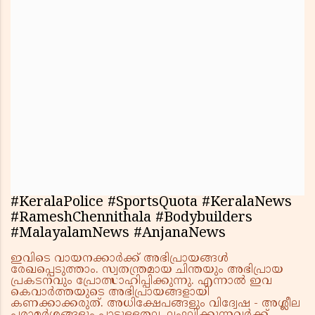
#KeralaPolice #SportsQuota #KeralaNews
#RameshChennithala #Bodybuilders
#MalayalamNews #AnjanaNews
ഇവിടെ വായനക്കാർക്ക് അഭിപ്രായങ്ങൾ
രേഖപ്പെടുത്താം. സ്വതന്ത്രമായ ചിന്തയും അഭിപ്രായ
പ്രകടനവും പ്രോത്സാഹിപ്പിക്കുന്നു. എന്നാൽ ഇവ
കെവാർത്തയുടെ അഭിപ്രായങ്ങളായി
കണക്കാക്കരുത്. അധിക്ഷേപങ്ങളും വിദ്വേഷ - അശ്ലീല