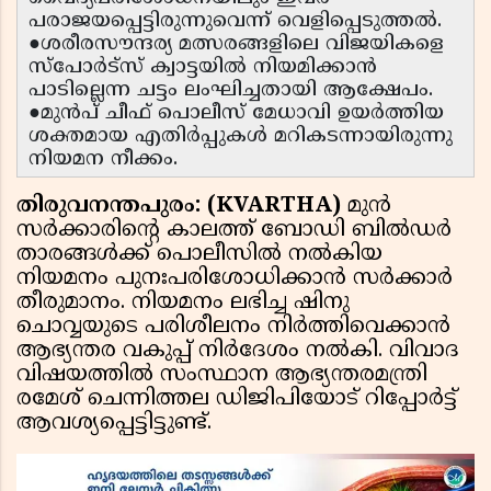
പരാജയപ്പെട്ടിരുന്നുവെന്ന് വെളിപ്പെടുത്തൽ.
●ശരീരസൗന്ദര്യ മത്സരങ്ങളിലെ വിജയികളെ
സ്പോർട്സ് ക്വാട്ടയിൽ നിയമിക്കാൻ
പാടില്ലെന്ന ചട്ടം ലംഘിച്ചതായി ആക്ഷേപം.
●മുൻപ് ചീഫ് പൊലീസ് മേധാവി ഉയർത്തിയ
ശക്തമായ എതിർപ്പുകൾ മറികടന്നായിരുന്നു
നിയമന നീക്കം.
തിരുവനന്തപുരം: (KVARTHA)
മുൻ
സർക്കാരിന്റെ കാലത്ത് ബോഡി ബിൽഡർ
താരങ്ങൾക്ക് പൊലീസിൽ നൽകിയ
നിയമനം പുനഃപരിശോധിക്കാൻ സർക്കാർ
തീരുമാനം. നിയമനം ലഭിച്ച ഷിനു
ചൊവ്വയുടെ പരിശീലനം നിർത്തിവെക്കാൻ
ആഭ്യന്തര വകുപ്പ് നിർദേശം നൽകി. വിവാദ
വിഷയത്തിൽ സംസ്ഥാന ആഭ്യന്തരമന്ത്രി
രമേശ് ചെന്നിത്തല ഡിജിപിയോട് റിപ്പോർട്ട്
ആവശ്യപ്പെട്ടിട്ടുണ്ട്.