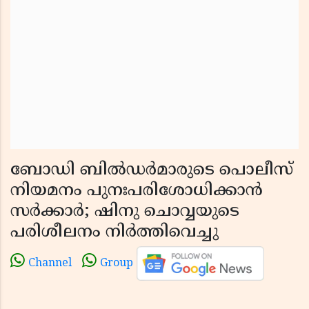
ബോഡി ബിൽഡർമാരുടെ പൊലീസ്
നിയമനം പുനഃപരിശോധിക്കാൻ
സർക്കാർ; ഷിനു ചൊവ്വയുടെ
പരിശീലനം നിർത്തിവെച്ചു
Channel
Group