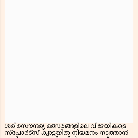
ശരീരസൗന്ദര്യ മത്സരങ്ങളിലെ വിജയികളെ
സ്പോർട്സ് ക്വാട്ടയിൽ നിയമനം നടത്താൻ