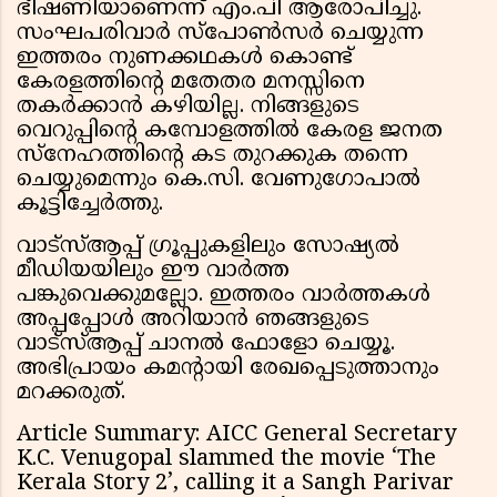
ഭീഷണിയാണെന്ന് എം.പി ആരോപിച്ചു.
സംഘപരിവാർ സ്പോൺസർ ചെയ്യുന്ന
ഇത്തരം നുണക്കഥകൾ കൊണ്ട്
കേരളത്തിന്റെ മതേതര മനസ്സിനെ
തകർക്കാൻ കഴിയില്ല. നിങ്ങളുടെ
വെറുപ്പിന്റെ കമ്പോളത്തിൽ കേരള ജനത
സ്നേഹത്തിന്റെ കട തുറക്കുക തന്നെ
ചെയ്യുമെന്നും കെ.സി. വേണുഗോപാൽ
കൂട്ടിച്ചേർത്തു.
വാട്സ്ആപ്പ് ഗ്രൂപ്പുകളിലും സോഷ്യൽ
മീഡിയയിലും ഈ വാർത്ത
പങ്കുവെക്കുമല്ലോ. ഇത്തരം വാർത്തകൾ
അപ്പപ്പോൾ അറിയാൻ ഞങ്ങളുടെ
വാട്സ്ആപ്പ് ചാനൽ ഫോളോ ചെയ്യൂ.
അഭിപ്രായം കമന്റായി രേഖപ്പെടുത്താനും
മറക്കരുത്.
Article Summary: AICC General Secretary
K.C. Venugopal slammed the movie ‘The
Kerala Story 2’, calling it a Sangh Parivar