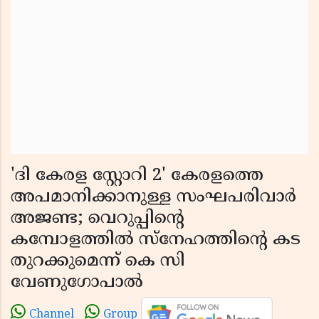
'ദി കേരള സ്റ്റോറി 2' കേരളത്തെ
അപമാനിക്കാനുള്ള സംഘപരിവാർ
അജണ്ട; വെറുപ്പിന്റെ
കമ്പോളത്തിൽ സ്നേഹത്തിന്റെ കട
തുറക്കുമെന്ന് കെ സി
വേണുഗോപാൽ
Channel
Group