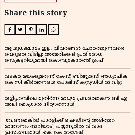
Share this story
ആയുധക്ഷാമം ഇല്ല, വിവരങ്ങൾ ചോർത്തുന്നവരെ
വെറുതെ വിടില്ല; അമേരിക്കൻ പ്രതിരോധ
സെക്രട്ടറിയുമായി കൊമ്പുകോർത്ത് ട്രംപ്
വടകര മയക്കുമരുന്ന് കേസ്; ബിആർസി അധ്യാപിക
കെ സി കീർത്തനയെ പോലീസ് കസ്റ്റഡിയിൽ വിട്ടു
തളിപ്പറമ്പിലെ മുതിർന്ന മാധ്യമ പ്രവർത്തകൻ ബി എ
അലി മൊഗ്രാൽ നിര്യാതനായി
‘വേണമെങ്കിൽ പാർട്ടിക്ക് ഷെഡിൻ്റെ അടിത്തറ
മാന്താനും അറിയാം’; പയ്യന്നൂരിൽ വിവാദ
പ്രസംഗവുമായി കെ കെ രാഗേഷ്