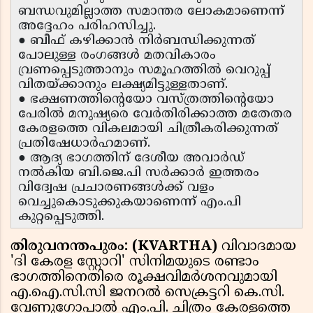
ബന്ധവുമില്ലാത്ത സമാന്തര ലോകമാണെന്ന്
അദ്ദേഹം പരിഹസിച്ചു.
● ബീഫ് കഴിക്കാൻ നിർബന്ധിക്കുന്നത്
പോലുള്ള രംഗങ്ങൾ മതവികാരം
വ്രണപ്പെടുത്താനും സമൂഹത്തിൽ വെറുപ്പ്
വിതയ്ക്കാനും ലക്ഷ്യമിട്ടുള്ളതാണ്.
● ഭക്ഷണത്തിന്റെയോ വസ്ത്രത്തിന്റെയോ
പേരിൽ മനുഷ്യരെ വേർതിരിക്കാത്ത മതേതര
കേരളത്തെ വികലമായി ചിത്രീകരിക്കുന്നത്
പ്രതിഷേധാർഹമാണ്.
● ആദ്യ ഭാഗത്തിന് ദേശീയ അവാർഡ്
നൽകിയ ബി.ജെ.പി സർക്കാർ ഇത്തരം
വിദ്വേഷ പ്രചാരണങ്ങൾക്ക് വളം
വെച്ചുകൊടുക്കുകയാണെന്ന് എം.പി
കുറ്റപ്പെടുത്തി.
തിരുവനന്തപുരം: (KVARTHA)
വിവാദമായ
'ദി കേരള സ്റ്റോറി' സിനിമയുടെ രണ്ടാം
ഭാഗത്തിനെതിരെ രൂക്ഷവിമർശനവുമായി
എ.ഐ.സി.സി ജനറൽ സെക്രട്ടറി കെ.സി.
വേണുഗോപാൽ എം.പി. ചിത്രം കേരളത്തെ