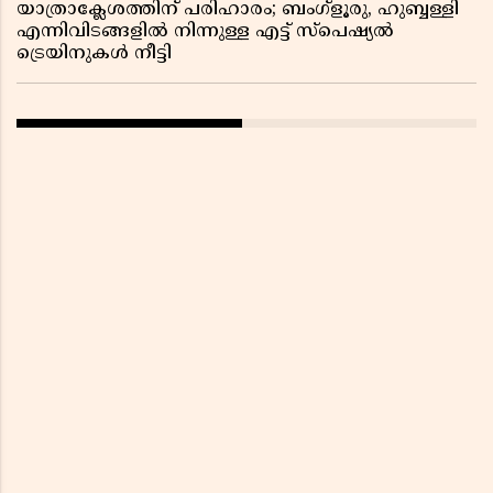
യാത്രാക്ലേശത്തിന് പരിഹാരം; ബംഗ്ളൂരു, ഹുബ്ബള്ളി
എന്നിവിടങ്ങളിൽ നിന്നുള്ള എട്ട് സ്പെഷ്യൽ
ട്രെയിനുകൾ നീട്ടി