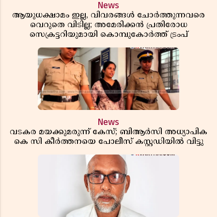
News
ആയുധക്ഷാമം ഇല്ല, വിവരങ്ങൾ ചോർത്തുന്നവരെ
വെറുതെ വിടില്ല; അമേരിക്കൻ പ്രതിരോധ
സെക്രട്ടറിയുമായി കൊമ്പുകോർത്ത് ട്രംപ്
News
വടകര മയക്കുമരുന്ന് കേസ്; ബിആർസി അധ്യാപിക
കെ സി കീർത്തനയെ പോലീസ് കസ്റ്റഡിയിൽ വിട്ടു