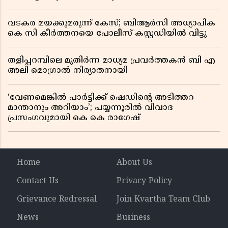
വടകര മയക്കുമരുന്ന് കേസ്; ബിആർസി അധ്യാപിക
കെ സി കീർത്തനയെ പോലീസ് കസ്റ്റഡിയിൽ വിട്ടു
തളിപ്പറമ്പിലെ മുതിർന്ന മാധ്യമ പ്രവർത്തകൻ ബി എ
അലി മൊഗ്രാൽ നിര്യാതനായി
‘വേണമെങ്കിൽ പാർട്ടിക്ക് ഷെഡിൻ്റെ അടിത്തറ
മാന്താനും അറിയാം’; പയ്യന്നൂരിൽ വിവാദ
പ്രസംഗവുമായി കെ കെ രാഗേഷ്
Home
About Us
Contact Us
Privacy Policy
Grievance Redressal
Join Kvartha Team Club
News
Business