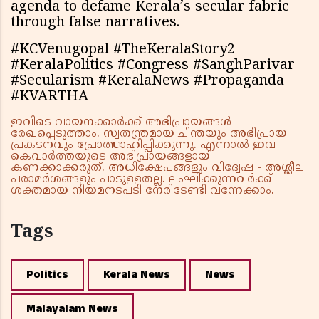
agenda to defame Kerala’s secular fabric
through false narratives.
#KCVenugopal #TheKeralaStory2
#KeralaPolitics #Congress #SanghParivar
#Secularism #KeralaNews #Propaganda
#KVARTHA
ഇവിടെ വായനക്കാർക്ക് അഭിപ്രായങ്ങൾ
രേഖപ്പെടുത്താം. സ്വതന്ത്രമായ ചിന്തയും അഭിപ്രായ
പ്രകടനവും പ്രോത്സാഹിപ്പിക്കുന്നു. എന്നാൽ ഇവ
കെവാർത്തയുടെ അഭിപ്രായങ്ങളായി
കണക്കാക്കരുത്. അധിക്ഷേപങ്ങളും വിദ്വേഷ - അശ്ലീല
പരാമർശങ്ങളും പാടുള്ളതല്ല. ലംഘിക്കുന്നവർക്ക്
ശക്തമായ നിയമനടപടി നേരിടേണ്ടി വന്നേക്കാം.
Tags
Politics
Kerala News
News
Malayalam News