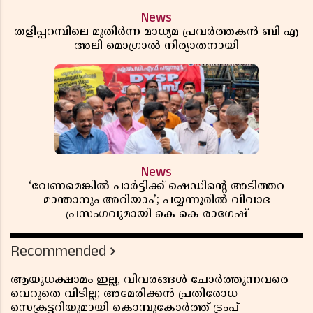
News
തളിപ്പറമ്പിലെ മുതിർന്ന മാധ്യമ പ്രവർത്തകൻ ബി എ
അലി മൊഗ്രാൽ നിര്യാതനായി
News
‘വേണമെങ്കിൽ പാർട്ടിക്ക് ഷെഡിൻ്റെ അടിത്തറ
മാന്താനും അറിയാം’; പയ്യന്നൂരിൽ വിവാദ
പ്രസംഗവുമായി കെ കെ രാഗേഷ്
Recommended
ആയുധക്ഷാമം ഇല്ല, വിവരങ്ങൾ ചോർത്തുന്നവരെ
വെറുതെ വിടില്ല; അമേരിക്കൻ പ്രതിരോധ
സെക്രട്ടറിയുമായി കൊമ്പുകോർത്ത് ട്രംപ്