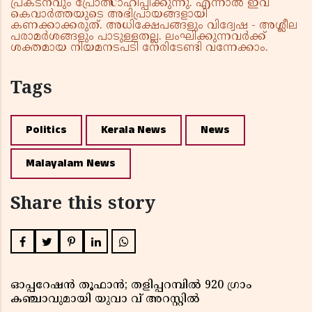
പ്രകടനവും പ്രോത്സാഹിപ്പിക്കുന്നു. എന്നാൽ ഇവ
കെവാർത്തയുടെ അഭിപ്രായങ്ങളായി
കണക്കാക്കരുത്. അധിക്ഷേപങ്ങളും വിദ്വേഷ - അശ്ലീല
പരാമർശങ്ങളും പാടുള്ളതല്ല. ലംഘിക്കുന്നവർക്ക്
ശക്തമായ നിയമനടപടി നേരിടേണ്ടി വന്നേക്കാം.
Tags
Politics
Kerala News
News
Malayalam News
Share this story
ഓപ്പറേഷൻ തൂഫാൻ; തളിപ്പറമ്പിൽ 920 ഗ്രാം
കഞ്ചാവുമായി യുവാ വ് അറസ്റ്റിൽ