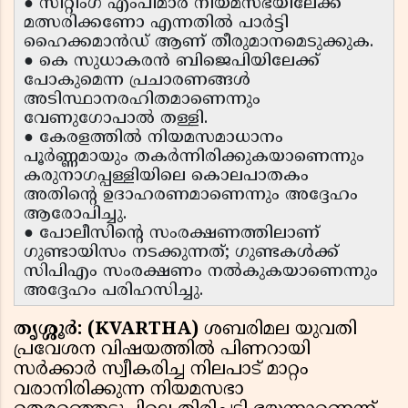
● സിറ്റിംഗ് എംപിമാർ നിയമസഭയിലേക്ക്
മത്സരിക്കണോ എന്നതിൽ പാർട്ടി
ഹൈക്കമാൻഡ് ആണ് തീരുമാനമെടുക്കുക.
● കെ സുധാകരൻ ബിജെപിയിലേക്ക്
പോകുമെന്ന പ്രചാരണങ്ങൾ
അടിസ്ഥാനരഹിതമാണെന്നും
വേണുഗോപാൽ തള്ളി.
● കേരളത്തിൽ നിയമസമാധാനം
പൂർണ്ണമായും തകർന്നിരിക്കുകയാണെന്നും
കരുനാഗപ്പള്ളിയിലെ കൊലപാതകം
അതിന്റെ ഉദാഹരണമാണെന്നും അദ്ദേഹം
ആരോപിച്ചു.
● പോലീസിന്റെ സംരക്ഷണത്തിലാണ്
ഗുണ്ടായിസം നടക്കുന്നത്; ഗുണ്ടകൾക്ക്
സിപിഎം സംരക്ഷണം നൽകുകയാണെന്നും
അദ്ദേഹം പരിഹസിച്ചു.
തൃശ്ശൂർ: (KVARTHA)
ശബരിമല യുവതി
പ്രവേശന വിഷയത്തിൽ പിണറായി
സർക്കാർ സ്വീകരിച്ച നിലപാട് മാറ്റം
വരാനിരിക്കുന്ന നിയമസഭാ