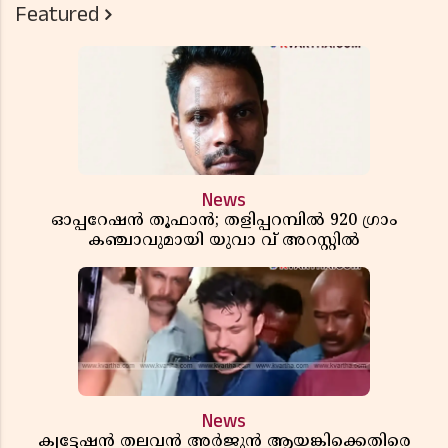
Featured
News
ഓപ്പറേഷൻ തൂഫാൻ; തളിപ്പറമ്പിൽ 920 ഗ്രാം
കഞ്ചാവുമായി യുവാ വ് അറസ്റ്റിൽ
News
ക്വട്ടേഷൻ തലവൻ അർജുൻ ആയങ്കിക്കെതിരെ