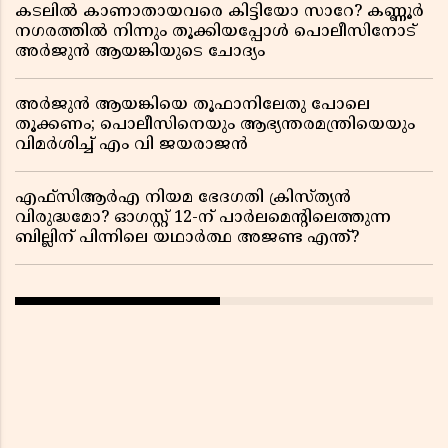
കടലിൽ കാണാതായവരെ കിട്ടിയോ സാറേ? കണ്ണൂർ
നഗരത്തിൽ നിന്നും തൂക്കിയപ്പോൾ പൊലീസിനോട്
അർജുൻ ആയങ്കിയുടെ ചോദ്യം
അർജുൻ ആയങ്കിയെ തൂഫാനിലേതു പോലെ
തൂക്കണം; പൊലീസിനെയും ആഭ്യന്തരമന്ത്രിയെയും
വിമർശിച്ച് എം വി ജയരാജൻ
എഫ്സിആർഎ നിയമ ഭേദഗതി ക്രിസ്ത്യൻ
വിരുദ്ധമോ? ഓഗസ്റ്റ് 12-ന് പാർലമെന്റിലെത്തുന്ന
ബില്ലിന് പിന്നിലെ യഥാർത്ഥ അജണ്ട എന്ത്?