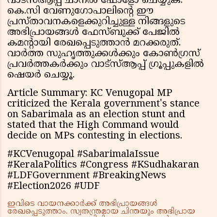
വാട്സ്ആപ്പ് ചാനൽ ഫോളോ ചെയ്യുക.
കെ.സി വേണുഗോപാലിന്റെ ഈ
പ്രസ്താവനകളെക്കുറിച്ചുള്ള നിങ്ങളുടെ
അഭിപ്രായങ്ങൾ ഫേസ്ബുക്ക് പേജിൽ
കമന്റായി രേഖപ്പെടുത്താൻ മറക്കരുത്.
വാർത്ത സുഹൃത്തുക്കൾക്കും കോൺഗ്രസ്
പ്രവർത്തകർക്കും വാട്സ്ആപ്പ് ഗ്രൂപ്പുകളിൽ
ഷെയർ ചെയ്യൂ.
Article Summary: KC Venugopal MP
criticized the Kerala government's stance
on Sabarimala as an election stunt and
stated that the High Command would
decide on MPs contesting in elections.
#KCVenugopal #SabarimalaIssue
#KeralaPolitics #Congress #KSudhakaran
#LDFGovernment #BreakingNews
#Election2026 #UDF
ഇവിടെ വായനക്കാർക്ക് അഭിപ്രായങ്ങൾ
രേഖപ്പെടുത്താം. സ്വതന്ത്രമായ ചിന്തയും അഭിപ്രായ