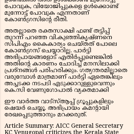
ഉണ്ടെങ്കിൽ അത് ഉൾക്കൊണ്ട് മുന്നോട്ടു
പോവുക, വിയോജിപ്പുകളെ ഉൾക്കൊണ്ട്
മുന്നോട്ട് പോവുക എന്നതാണ്
കോൺഗ്രസിന്റെ രീതി.
അതല്ലാതെ രക്തസാക്ഷി ഫണ്ട് തട്ടിപ്പ്
തുറന്ന് പറഞ്ഞ വി.കുഞ്ഞികൃഷ്ണനെ
സിപിഎം കൈകാര്യം ചെയ്തത് പോലെ
കോൺഗ്രസ് ചെയ്യാറില്ല. പാർട്ടി
അഭിപ്രായങ്ങളോട് എതിർപ്പുണ്ടെങ്കിൽ
അതിന്റെ കാരണം ചോദിച്ച് മനസിലാക്കി
പ്രശ്‌നങ്ങൾ പരിഹരിക്കും. ഗത്യന്തരമില്ലാതെ
വരുമ്പോൾ മാത്രമാണ് പാർട്ടി ഏതെങ്കിലും
അച്ചടക്ക നടപടി എടുക്കാറുള്ളുവെന്നും
കെ.സി വേണുഗോപാൽ വ്യക്തമാക്കി
ഈ വാർത്ത വാട്സ്ആപ്പ് ഗ്രൂപ്പുകളിലും
ഷെയർ ചെയ്യൂ. അഭിപ്രായം കമന്റായി
രേഖപ്പെടുത്താനും മറക്കരുത്.
Article Summary: AICC General Secretary
KC Venugopal criticizes the Kerala State