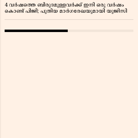
4 വർഷത്തെ ബിരുദമുള്ളവർക്ക് ഇനി ഒരു വർഷം
കൊണ്ട് പിജി; പുതിയ മാർഗരേഖയുമായി യുജിസി