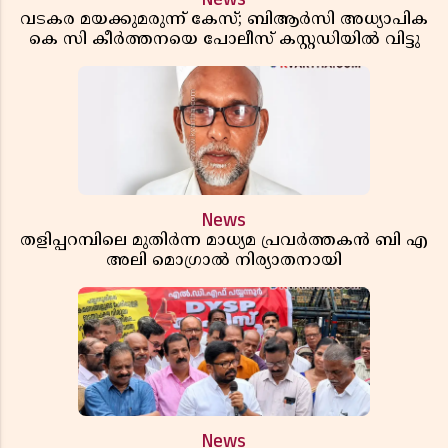
വടകര മയക്കുമരുന്ന് കേസ്; ബിആർസി അധ്യാപിക
കെ സി കീർത്തനയെ പോലീസ് കസ്റ്റഡിയിൽ വിട്ടു
News
തളിപ്പറമ്പിലെ മുതിർന്ന മാധ്യമ പ്രവർത്തകൻ ബി എ
അലി മൊഗ്രാൽ നിര്യാതനായി
News