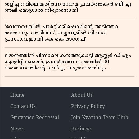
തളിപ്പറമ്പിലെ മുതിർന്ന മാധ്യമ പ്രവർത്തകൻ ബി എ
അലി മൊഗ്രാൽ നിര്യാതനായി
‘വേണമെങ്കിൽ പാർട്ടിക്ക് ഷെഡിൻ്റെ അടിത്തറ
മാന്താനും അറിയാം’; പയ്യന്നൂരിൽ വിവാദ
പ്രസംഗവുമായി കെ കെ രാഗേഷ്
ലയനത്തിന് പിന്നാലെ കരുത്തുകാട്ടി ആസ്റ്റർ ഡിഎം
ക്വാളിറ്റി കെയർ; പ്രവർത്തന ലാഭത്തിൽ 30
ശതമാനത്തിൻ്റെ വളർച്ച, വരുമാനത്തിലും
ലാഭത്തിലും വൻ കുതിപ്പ് രേഖപ്പെടുത്തി ആദ്യ പാദ
റിപ്പോർട്ട് പുറത്ത്
Home
About Us
Contact Us
Privacy Policy
Grievance Redressal
Join Kvartha Team Club
News
Business