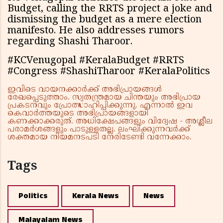
Budget, calling the RRTS project a joke and
dismissing the budget as a mere election
manifesto. He also addresses rumors
regarding Shashi Tharoor.
#KCVenugopal #KeralaBudget #RRTS
#Congress #ShashiTharoor #KeralaPolitics
ഇവിടെ വായനക്കാർക്ക് അഭിപ്രായങ്ങൾ
രേഖപ്പെടുത്താം. സ്വതന്ത്രമായ ചിന്തയും അഭിപ്രായ
പ്രകടനവും പ്രോത്സാഹിപ്പിക്കുന്നു. എന്നാൽ ഇവ
കെവാർത്തയുടെ അഭിപ്രായങ്ങളായി
കണക്കാക്കരുത്. അധിക്ഷേപങ്ങളും വിദ്വേഷ - അശ്ലീല
പരാമർശങ്ങളും പാടുള്ളതല്ല. ലംഘിക്കുന്നവർക്ക്
ശക്തമായ നിയമനടപടി നേരിടേണ്ടി വന്നേക്കാം.
Tags
Politics
Kerala News
News
Malayalam News