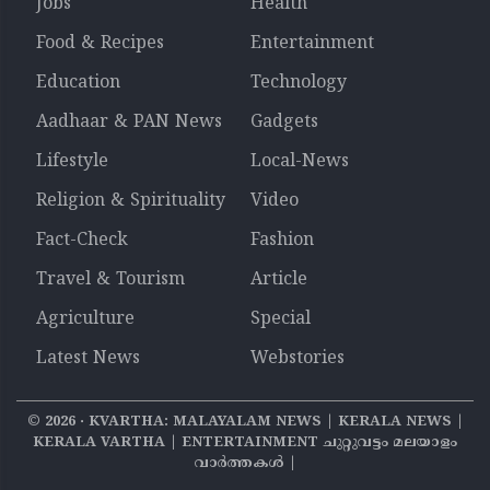
Jobs
Health
Food & Recipes
Entertainment
Education
Technology
Aadhaar & PAN News
Gadgets
Lifestyle
Local-News
Religion & Spirituality
Video
Fact-Check
Fashion
Travel & Tourism
Article
Agriculture
Special
Latest News
Webstories
©
2026
‧ KVARTHA: MALAYALAM NEWS | KERALA NEWS |
KERALA VARTHA | ENTERTAINMENT ചുറ്റുവട്ടം മലയാളം
വാര്‍ത്തകൾ |