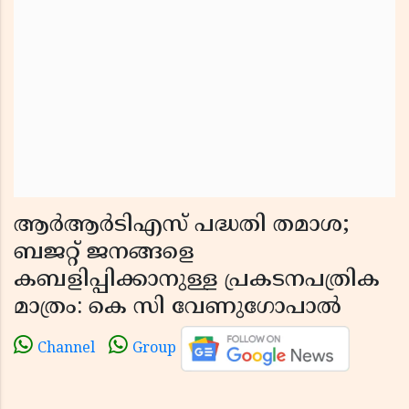
ആർആർടിഎസ് പദ്ധതി തമാശ;
ബജറ്റ് ജനങ്ങളെ
കബളിപ്പിക്കാനുള്ള പ്രകടനപത്രിക
മാത്രം: കെ സി വേണുഗോപാൽ
Channel
Group