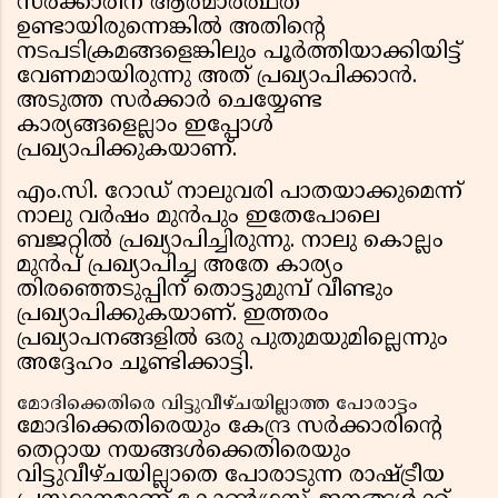
സർക്കാരിന് ആത്മാർത്ഥത
ഉണ്ടായിരുന്നെങ്കിൽ അതിന്റെ
നടപടിക്രമങ്ങളെങ്കിലും പൂർത്തിയാക്കിയിട്ട്
വേണമായിരുന്നു അത് പ്രഖ്യാപിക്കാൻ.
അടുത്ത സർക്കാർ ചെയ്യേണ്ട
കാര്യങ്ങളെല്ലാം ഇപ്പോൾ
പ്രഖ്യാപിക്കുകയാണ്.
എം.സി. റോഡ് നാലുവരി പാതയാക്കുമെന്ന്
നാലു വർഷം മുൻപും ഇതേപോലെ
ബജറ്റിൽ പ്രഖ്യാപിച്ചിരുന്നു. നാലു കൊല്ലം
മുൻപ് പ്രഖ്യാപിച്ച അതേ കാര്യം
തിരഞ്ഞെടുപ്പിന് തൊട്ടുമുമ്പ് വീണ്ടും
പ്രഖ്യാപിക്കുകയാണ്. ഇത്തരം
പ്രഖ്യാപനങ്ങളിൽ ഒരു പുതുമയുമില്ലെന്നും
അദ്ദേഹം ചൂണ്ടിക്കാട്ടി.
മോദിക്കെതിരെ വിട്ടുവീഴ്ചയില്ലാത്ത പോരാട്ടം
മോദിക്കെതിരെയും കേന്ദ്ര സർക്കാരിന്റെ
തെറ്റായ നയങ്ങൾക്കെതിരെയും
വിട്ടുവീഴ്ചയില്ലാതെ പോരാടുന്ന രാഷ്ട്രീയ