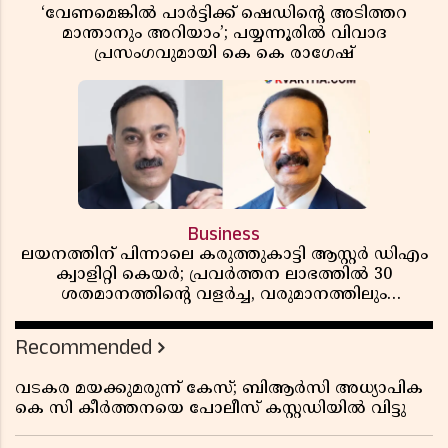
‘വേണമെങ്കിൽ പാർട്ടിക്ക് ഷെഡിൻ്റെ അടിത്തറ
മാന്താനും അറിയാം’; പയ്യന്നൂരിൽ വിവാദ
പ്രസംഗവുമായി കെ കെ രാഗേഷ്
Business
ലയനത്തിന് പിന്നാലെ കരുത്തുകാട്ടി ആസ്റ്റർ ഡിഎം
ക്വാളിറ്റി കെയർ; പ്രവർത്തന ലാഭത്തിൽ 30
ശതമാനത്തിൻ്റെ വളർച്ച, വരുമാനത്തിലും
ലാഭത്തിലും വൻ കുതിപ്പ് രേഖപ്പെടുത്തി ആദ്യ പാദ
റിപ്പോർട്ട് പുറത്ത്
Recommended
വടകര മയക്കുമരുന്ന് കേസ്; ബിആർസി അധ്യാപിക
കെ സി കീർത്തനയെ പോലീസ് കസ്റ്റഡിയിൽ വിട്ടു