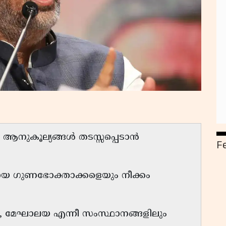
കാർ ആനുകൂല്യങ്ങൾ തടസ്സപ്പെടാൻ
F
ായ ഗുണഭോക്താക്കളെയും നീക്കം
, മേഘാലയ എന്നീ സംസ്ഥാനങ്ങളിലും