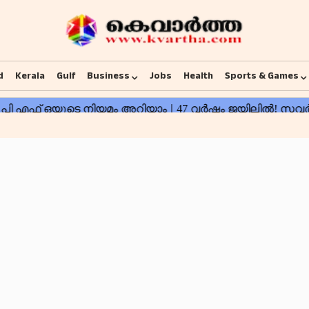
d
Kerala
Gulf
Business
Jobs
Health
Sports & Games