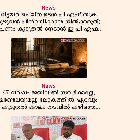
News
റിട്ടയർ ചെയ്ത ഉടൻ പി എഫ് തുക
മുഴുവൻ പിൻവലിക്കാൻ നിൽക്കരുത്;
പണം കൂടുതൽ നേടാൻ ഇ പി എഫ്
ഒയുടെ നിയമം അറിയാം
News
47 വർഷം ജയിലിൽ! സവർക്കറല്ല,
മണ്ടേലയുമല്ല; ലോകത്തിൽ ഏറ്റവും
കൂടുതൽ കാലം തടവിൽ കഴിഞ്ഞ
രാഷ്ട്രീയ തടവുകാരൻ ഇദ്ദേഹം! ഒരു
ന്ത്യൻ സ്വാതന്ത്ര്യസമര സേനാനിയുടെ
വേറിട്ട കഥ