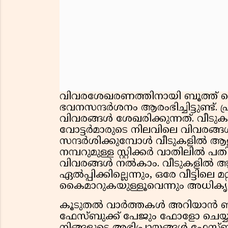
വിവരശേഖരണത്തിനായി ബൂത്ത്
ഭവനസന്ദർശനം ആരംഭിച്ചിട്ടുണ്ട്
വിവരങ്ങൾ ശേഖരിക്കുന്നത്. വീട
വോട്ടർമാരുടെ നിലവിലെ വിവരങ
സന്ദർശിക്കുമ്പോൾ വീടുകളിൽ ആള
നമ്പറുമുള്ള സ്റ്റിക്കർ വാതിലിൽ പത
വിവരങ്ങൾ നൽകാം. വീടുകളിൽ 
ഏൽപ്പിക്കില്ലെന്നും, ഒരേ വീട്ടിലെ 
കൈമാറുകയുള്ളൂവെന്നും അധികൃതർ
കൂടുതൽ വാർത്തകൾ അറിയാൻ ഞങ്
ഫേസ്ബുക്ക് പേജും ഫോളോ ചെയ്യു