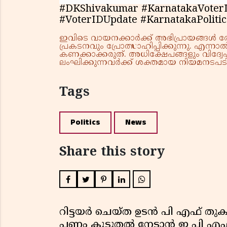
#DKShivakumar #KarnatakaVoterLi
#VoterIDUpdate #KarnatakaPolit
ഇവിടെ വായനക്കാർക്ക് അഭിപ്രായങ്ങൾ രേഖപ
പ്രകടനവും പ്രോത്സാഹിപ്പിക്കുന്നു. എന
കണക്കാക്കരുത്. അധിക്ഷേപങ്ങളും വിദ്വേഷ
ലംഘിക്കുന്നവർക്ക് ശക്തമായ നിയമനടപടി 
Tags
Politics
News
Share this story
റിട്ടയർ ചെയ്ത ഉടൻ പി എഫ് തുക
പണം കൂടുതൽ നേടാൻ ഇ പി എഫ്