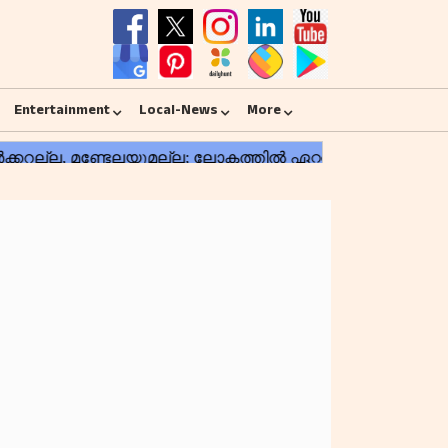
Entertainment
Local-News
More