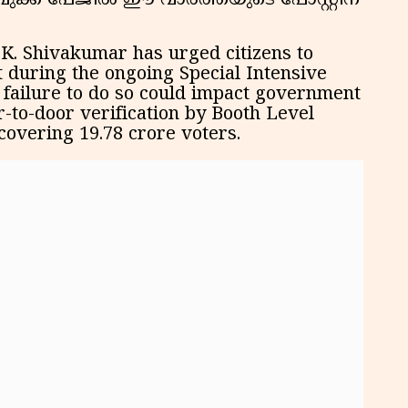
ുക്ക് പേജിൽ ഈ വാർത്തയുടെ പോസ്റ്റിന്
K. Shivakumar has urged citizens to
t during the ongoing Special Intensive
t failure to do so could impact government
r-to-door verification by Booth Level
 covering 19.78 crore voters.