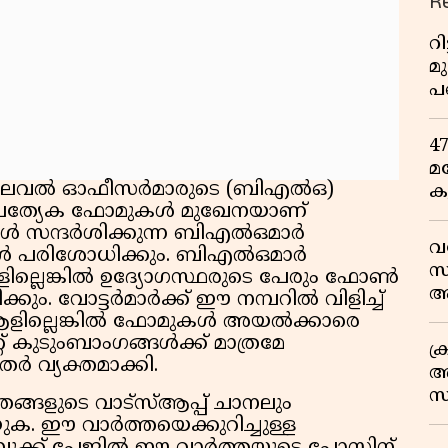
R
റ
മ
പ
ഒ
4
മ
 ലെവൽ ഓഫീസർമാരുടെ (ബിഎൽഒ)
ക
. പ്രത്യേക ഫോമുകൾ മുഖേനയാണ്
ര
ുകൾ സന്ദർശിക്കുന്ന ബിഎൽഒമാർ
ഇ
വ
്ങൾ പരിശോധിക്കും. ബിഎൽഒമാർ
വ
സ
ില്ലെങ്കിൽ ഉദ്യോഗസ്ഥരുടെ പേരും ഫോൺ
ആ
ിക്കും. വോട്ടർമാർക്ക് ഈ നമ്പറിൽ വിളിച്ച്
സ
ആളില്ലെങ്കിൽ ഫോമുകൾ അയൽക്കാരെ
മറ്റ് കുടുംബാംഗങ്ങൾക്ക് മാത്രമേ
ക
 വ്യക്തമാക്കി.
അ
സ
ങളുടെ വാട്സ്ആപ്പ് ചാനലും
എ
ക. ഈ വാർത്തയെക്കുറിച്ചുള്ള