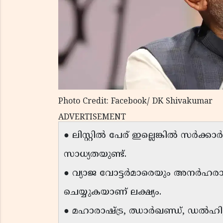
Photo Credit: Facebook/ DK Shivakumar
ADVERTISEMENT
● ലിസ്റ്റിൽ പേര് ഇല്ലെങ്കിൽ സർക്
സാധ്യതയുണ്ട്.
● വ്യാജ വോട്ടർമാരെയും അനർഹര
ചെയ്യുകയാണ് ലക്ഷ്യം.
● മഹാരാഷ്ട്ര, ഝാർഖണ്ഡ്, ഡൽഹി