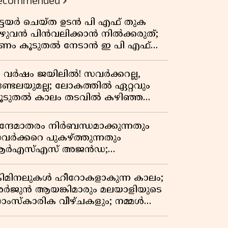
ecommended
ിട്ടയർ ചെയ്ത ഉടൻ പി എഫ് തുക
ുഴുവൻ പിൻവലിക്കാൻ നിൽക്കരുത്;
ണം കൂടുതൽ നേടാൻ ഇ പി എഫ്
യുടെ നിയമം അറിയാം
7 വർഷം ജയിലിൽ! സവർക്കറല്ല,
ണ്ടേലയുമല്ല; ലോകത്തിൽ ഏറ്റവും
ൂടുതൽ കാലം തടവിൽ കഴിഞ്ഞ
ാഷ്ട്രീയ തടവുകാരൻ ഇദ്ദേഹം! ഒരു
ന്ത്യൻ സ്വാതന്ത്ര്യസമര സേനാനിയുടെ
ന്ദേമാതരം നിർബന്ധമാക്കുന്നതും
േറിട്ട കഥ
വർക്കറെ പുകഴ്ത്തുന്നതും
ർഎസ്എസ് അജൻഡ;
ർക്കാരിനെതിരെ പിണറായി വിജയൻ
്രിമിനലുകൾ ഹീറോകളാകുന്ന കാലം;
ർജുൻ ആയങ്കിമാരും മലയാളിയുടെ
ാംസ്കാരിക വീഴ്ചകളും; നമ്മൾ
ങ്ങോട്ടാണ് പോകുന്നത്