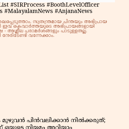
st #SIRProcess #BoothLevelOfficer
ics #MalayalamNews #AnjanaNews
്പെടുത്താം. സ്വതന്ത്രമായ ചിന്തയും അഭിപ്രായ
്നാൽ ഇവ കെവാർത്തയുടെ അഭിപ്രായങ്ങളായി
 - അശ്ലീല പരാമർശങ്ങളും പാടുള്ളതല്ല.
നേരിടേണ്ടി വന്നേക്കാം.
 മുഴുവൻ പിൻവലിക്കാൻ നിൽക്കരുത്;
 ഒയുടെ നിയമം അറിയാം