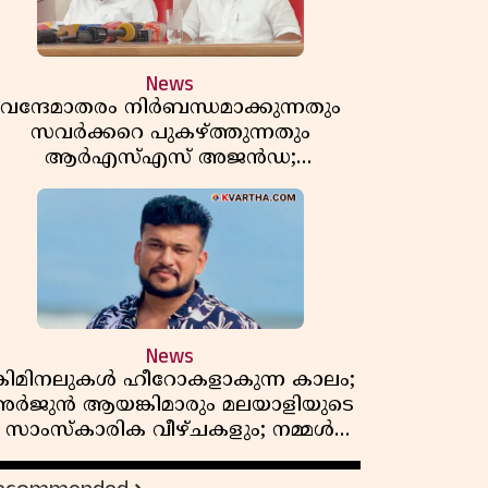
News
വന്ദേമാതരം നിർബന്ധമാക്കുന്നതും
സവർക്കറെ പുകഴ്ത്തുന്നതും
ആർഎസ്എസ് അജൻഡ;
ർക്കാരിനെതിരെ പിണറായി വിജയൻ
News
്രിമിനലുകൾ ഹീറോകളാകുന്ന കാലം;
ർജുൻ ആയങ്കിമാരും മലയാളിയുടെ
സാംസ്കാരിക വീഴ്ചകളും; നമ്മൾ
എങ്ങോട്ടാണ് പോകുന്നത്