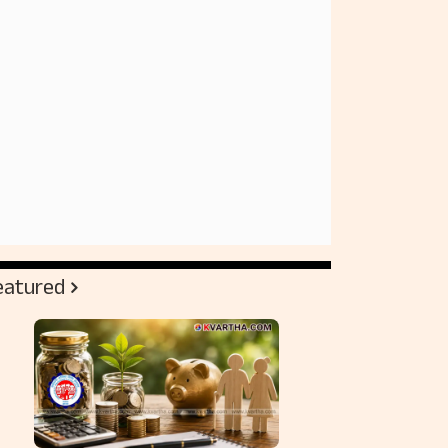
eatured