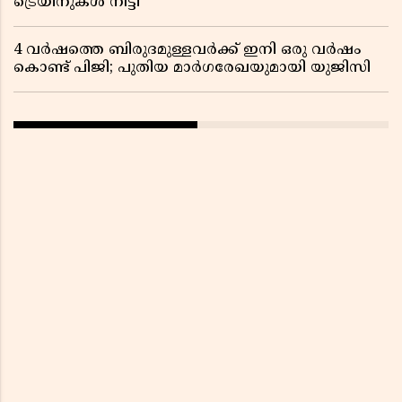
ട്രെയിനുകൾ നീട്ടി
4 വർഷത്തെ ബിരുദമുള്ളവർക്ക് ഇനി ഒരു വർഷം
കൊണ്ട് പിജി; പുതിയ മാർഗരേഖയുമായി യുജിസി