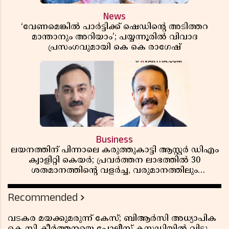
News
‘വേണമെങ്കിൽ പാർട്ടിക്ക് ഷെഡിൻ്റെ അടിത്തറ
മാന്താനും അറിയാം’; പയ്യന്നൂരിൽ വിവാദ
പ്രസംഗവുമായി കെ കെ രാഗേഷ്
Business
ലയനത്തിന് പിന്നാലെ കരുത്തുകാട്ടി ആസ്റ്റർ ഡിഎം
ക്വാളിറ്റി കെയർ; പ്രവർത്തന ലാഭത്തിൽ 30
ശതമാനത്തിൻ്റെ വളർച്ച, വരുമാനത്തിലും
ലാഭത്തിലും വൻ കുതിപ്പ് രേഖപ്പെടുത്തി ആദ്യ പാദ
റിപ്പോർട്ട് പുറത്ത്
Recommended
വടകര മയക്കുമരുന്ന് കേസ്; ബിആർസി അധ്യാപിക
കെ സി കീർത്തനയെ പോലീസ് കസ്റ്റഡിയിൽ വിട്ടു