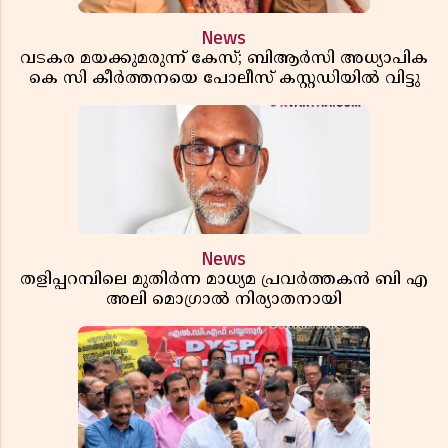
News
വടകര മയക്കുമരുന്ന് കേസ്; ബിആർസി അധ്യാപിക
കെ സി കീർത്തനയെ പോലീസ് കസ്റ്റഡിയിൽ വിട്ടു
News
തളിപ്പറമ്പിലെ മുതിർന്ന മാധ്യമ പ്രവർത്തകൻ ബി എ
അലി മൊഗ്രാൽ നിര്യാതനായി