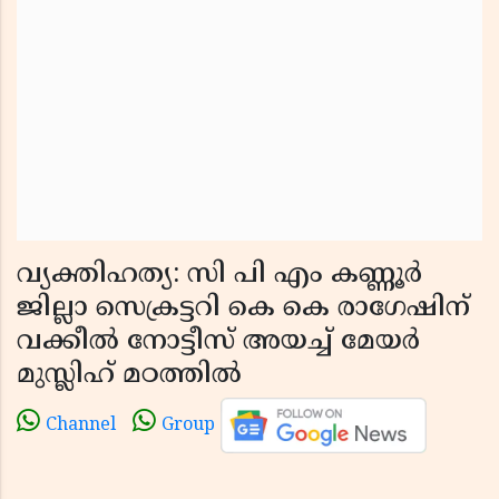
വ്യക്തിഹത്യ: സി പി എം കണ്ണൂർ
ജില്ലാ സെക്രട്ടറി കെ കെ രാഗേഷിന്
വക്കീൽ നോട്ടീസ് അയച്ച് മേയർ
മുസ്ലിഹ് മഠത്തിൽ
Channel
Group