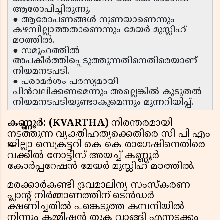
ആരോപിച്ചിരുന്നു.
● ആരോപണങ്ങൾ നുണയാണെന്നും
കഴമ്പില്ലാത്തതാണെന്നും മേയർ മുസ്ലിഹ്
മഠത്തിൽ.
● സമൂഹത്തിൽ
അപകീർത്തിപ്പെടുത്തുന്നതിനെതിരെയാണ്
നിയമനടപടി.
● പരാമർശം പരസ്യമായി
പിൻവലിക്കണമെന്നും അല്ലെങ്കിൽ കൂടുതൽ
നിയമനടപടിയുണ്ടാകുമെന്നും മുന്നറിയിപ്പ്.
കണ്ണൂർ: (KVARTHA)
നിരന്തരമായി
നടത്തുന്ന വ്യക്തിഹത്യക്കെതിരെ സി പി എം
ജില്ലാ സെക്രട്ടറി കെ കെ രാഗേഷിനെതിരെ
വക്കീൽ നോട്ടീസ് അയച്ച് കണ്ണൂർ
കോർപ്പറേഷൻ മേയർ മുസ്ലിഹ് മഠത്തിൽ.
മരക്കാർകണ്ടി ദ്രവമാലിന്യ സംസ്കരണ
പ്ലാന്റ് നിർമ്മാണത്തിന് ടെൻഡർ
ക്ഷണിച്ചതിൽ പങ്കെടുത്ത കമ്പനിയിൽ
നിന്നും കമ്മീഷൻ തുക വാങ്ങി എന്നടക്കം