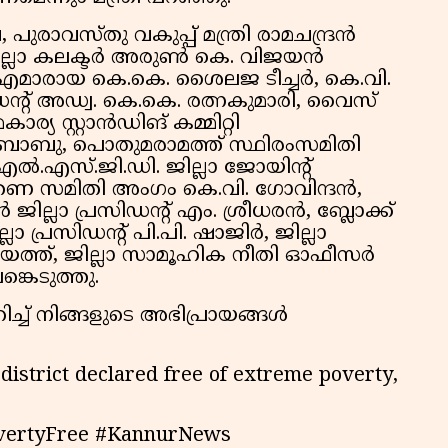
പുരാവസ്തു വകുപ്പ് മന്ത്രി രാമചന്ദ്രൻ
. ജില്ലാ കലക്ടർ അരുൺ കെ. വിജയൻ
എൽ.എമാരായ കെ.കെ. ശൈലജ ടീച്ചർ, കെ.വി.
ിഡന്റ് അഡ്വ. കെ.കെ. രത്നകുമാരി, വൈസ്
ര്യ സ്റ്റാൻഡിങ് കമ്മിറ്റി
ബാബു, പൊതുമരാമത്ത് സ്ഥിരംസമിതി
ൽ.എസ്.ജി.ഡി. ജില്ലാ ജോയിന്റ്
രണ സമിതി അംഗം കെ.വി. ഗോവിന്ദൻ,
്ലാ പ്രസിഡന്റ് എം. ശ്രീധരൻ, ബ്ലോക്ക്
്രസിഡന്റ് പി.പി. ഷാജിർ, ജില്ലാ
ിയത്ത്, ജില്ലാ സാമൂഹിക നീതി ഓഫീസർ
്കെടുത്തു.
ച്ച് നിങ്ങളുടെ അഭിപ്രായങ്ങൾ
istrict declared free of extreme poverty,
vertyFree #KannurNews