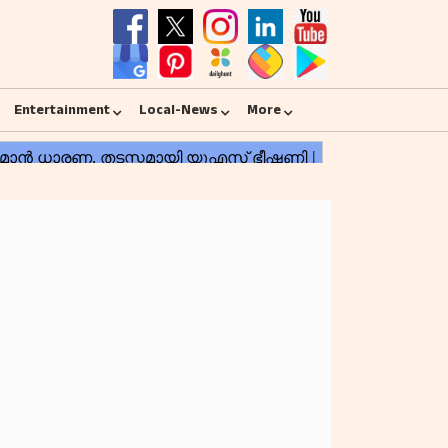
Entertainment
Local-News
More