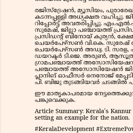
രജിസ്‌ട്രേഷൻ, മ്യൂസിയം, പുരാരേഖ, 
കടന്നപ്പള്ളി അധ്യക്ഷത വഹിച്ചു
റിപ്പോർട്ട് അവതരിപ്പിച്ചു. എം.
സുമേഷ്, ജില്ലാ പഞ്ചായത്ത് പ്രസ
പ്രസിഡന്റ് ബിനോയ് കുര്യൻ, ക്ഷേമകാ
ചെയർപേഴ്‌സൺ വി.കെ. സുരേഷ് 
ചെയർപേഴ്‌സൺ അഡ്വ. ടി. സരള, എ
ഡയറക്ടർ ടി.ജെ. അരുൺ, ആസൂത്
ഗ്രാമപഞ്ചായത്ത് അസോസിയേഷൻ ജില
പഞ്ചായത്ത് അസോസിയേഷൻ ജില്ലാ പ
പ്ലാനിങ് ഓഫീസർ നെനോജ് മേപ്പട
പി. ബിജു തുടങ്ങിയവർ ചടങ്ങിൽ പങ
ഈ മാതൃകാപരമായ നേട്ടത്തെക്കുറി
പങ്കുവെക്കുക.
Article Summary: Kerala's Kannur d
setting an example for the nation.
#KeralaDevelopment #ExtremePo