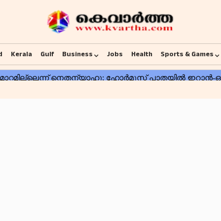
d
Kerala
Gulf
Business
Jobs
Health
Sports & Games