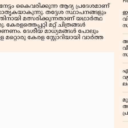
R
്ടം കൈവരിക്കുന്ന ആദ്യ പ്രദേശമാണ്
ാതൃകയാകുന്നു. തദ്ദേശ സ്ഥാപനങ്ങളും
ഇ
തിനായി മത്സരിക്കുന്നതാണ് യഥാർത്ഥ
വി
. കേരളത്തെപ്പറ്റി മറ്റ് ചിത്രങ്ങൾ
സ
് കാണണം. ദേശീയ മാധ്യമങ്ങൾ പോലും
മാ
ളെ മറ്റൊരു കേരള സ്റ്റോറിയായി വാർത്ത
പ
അ
ത
വീ
സ
എ
വ
ല
ക
മ
അന
പ
ജ