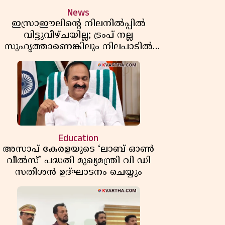
News
ഇസ്രാഈലിന്റെ നിലനിൽപ്പിൽ
വിട്ടുവീഴ്ചയില്ല; ട്രംപ് നല്ല
സുഹൃത്താണെങ്കിലും നിലപാടിൽ
മാറ്റമില്ലെന്ന് നെതന്യാഹു; ഹോർമുസ്
പാതയിൽ ഇറാൻ-ഒമാൻ ധാരണ,
തടസ്സമായി യുഎസ് ഭീഷണി
Education
അസാപ് കേരളയുടെ ‘ലാബ് ഓൺ
വീൽസ്’ പദ്ധതി മുഖ്യമന്ത്രി വി ഡി
സതീശൻ ഉദ്ഘാടനം ചെയ്യും