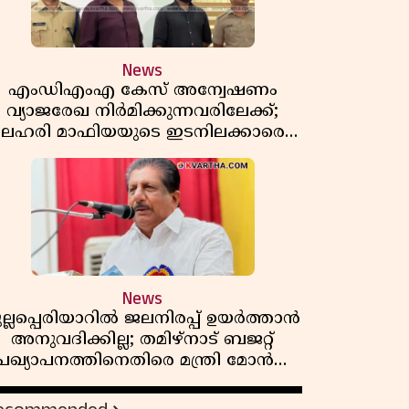
News
എംഡിഎംഎ കേസ് അന്വേഷണം
വ്യാജരേഖ നിർമിക്കുന്നവരിലേക്ക്;
ലഹരി മാഫിയയുടെ ഇടനിലക്കാരെ
കുടുക്കി കണ്ണൂർ സിറ്റി പൊലീസ്
News
ുല്ലപ്പെരിയാറിൽ ജലനിരപ്പ് ഉയർത്താൻ
അനുവദിക്കില്ല; തമിഴ്നാട് ബജറ്റ്
പ്രഖ്യാപനത്തിനെതിരെ മന്ത്രി മോൻസ്
ജോസഫ്