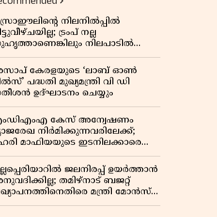
ecommended
സ്രാഈലിന്റെ നിലനിൽപ്പിൽ
ട്ടുവീഴ്ചയില്ല; ട്രംപ് നല്ല
ുഹൃത്താണെങ്കിലും നിലപാടിൽ
റ്റമില്ലെന്ന് നെതന്യാഹു; ഹോർമുസ്
ാതയിൽ ഇറാൻ-ഒമാൻ ധാരണ,
സാപ് കേരളയുടെ ‘ലാബ് ഓൺ
ടസ്സമായി യുഎസ് ഭീഷണി
ൽസ്’ പദ്ധതി മുഖ്യമന്ത്രി വി ഡി
തീശൻ ഉദ്ഘാടനം ചെയ്യും
ംഡിഎംഎ കേസ് അന്വേഷണം
്യാജരേഖ നിർമിക്കുന്നവരിലേക്ക്;
ഹരി മാഫിയയുടെ ഇടനിലക്കാരെ
ുടുക്കി കണ്ണൂർ സിറ്റി പൊലീസ്
ുല്ലപ്പെരിയാറിൽ ജലനിരപ്പ് ഉയർത്താൻ
ുവദിക്കില്ല; തമിഴ്നാട് ബജറ്റ്
്രഖ്യാപനത്തിനെതിരെ മന്ത്രി മോൻസ്
ോസഫ്