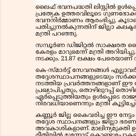
ലൈഫ് ഭവനപദ്ധതി ലിസ്റ്റിൽ ഉൾപ്
പ്രത്യേക ഉത്തരവിലൂടെ ഗുണഭോക്തൃ 
ഭവനനിർമ്മാണം ആരംഭിച്ചു. കൂടാതെ,
പതിച്ചുനൽകുന്നതിന് ജില്ലാ കലക്
മന്ത്രി പറഞ്ഞു.
സമ്പൂർണ ഡിജിറ്റൽ സാക്ഷരത കൈ
കേരളം മാറുമെന്ന് മന്ത്രി അറിയിച്ചു
നടക്കും. 21.87 ലക്ഷം പേരെയാണ്
കെ-സ്മാർട്ട് സേവനങ്ങൾ എല്ലാവർക്
തദ്ദേശസ്ഥാപനങ്ങളുടെയും സർക്ക
നടത്തിയ പ്രവർത്തനങ്ങളാണ് ഈ നേ
പ്രഖ്യാപിച്ചതും, തൊഴിലുറപ്പ് തൊ
ഏർപ്പെടുത്തിയതും ഉൾപ്പെടെ രാ
നിരവധിയാണെന്നും മന്ത്രി കൂട്ടിച്ചേ
കണ്ണൂർ ജില്ല കൈവരിച്ച ഈ നേട്ടം
തദ്ദേശ സ്ഥാപനങ്ങളും ജില്ലാ ഭരണ
അവകാശികളാണ്. മാലിന്യമുക്തി ഉൾപ
രീതിയിൽ മുന്നോട്ട് കൊണ്ടുപോകണമ