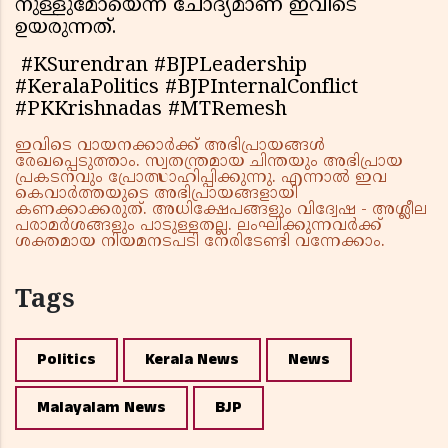
നുള്ളുമോയെന്ന ചോദ്യമാണ് ഇവിടെ
ഉയരുന്നത്.
#KSurendran #BJPLeadership
#KeralaPolitics #BJPInternalConflict
#PKKrishnadas #MTRemesh
ഇവിടെ വായനക്കാർക്ക് അഭിപ്രായങ്ങൾ
രേഖപ്പെടുത്താം. സ്വതന്ത്രമായ ചിന്തയും അഭിപ്രായ
പ്രകടനവും പ്രോത്സാഹിപ്പിക്കുന്നു. എന്നാൽ ഇവ
കെവാർത്തയുടെ അഭിപ്രായങ്ങളായി
കണക്കാക്കരുത്. അധിക്ഷേപങ്ങളും വിദ്വേഷ - അശ്ലീല
പരാമർശങ്ങളും പാടുള്ളതല്ല. ലംഘിക്കുന്നവർക്ക്
ശക്തമായ നിയമനടപടി നേരിടേണ്ടി വന്നേക്കാം.
Tags
Politics
Kerala News
News
Malayalam News
BJP