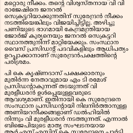
മറ്റൊരു നീക്കം. തന്റെ വിശ്വസ്‌തനായ വി വി
രാജേഷിനെ ജനറൽ
സെക്രട്ടറിയാക്കുന്നതിന്‌ സുരേന്ദ്രൻ നീക്കം
നടത്തിയെങ്കിലും വിജയിച്ചിട്ടില്ല. അഴിച്ചു
പണിയുടെ ഭാഗമായി കേന്ദ്രമന്ത്രിയായ
ജോർജ്‌ കുര്യനെയും ജനറൽ സെക്രട്ടറി
സ്ഥാനത്തുനിന്ന്‌ മാറ്റിയേക്കും. സംസ്ഥാന
വൈസ് പ്രസിഡന്റ്‌ പദവികളിലും ആധിപത്യം
ഉറപ്പാക്കാനാണ്‌ സുരേന്ദ്രൻപക്ഷത്തിന്റെ
പരിശ്രമം.
പി കെ കൃഷ്‌ണദാസ്‌ പക്ഷക്കാരനും
മുതിർന്ന നേതാവുമായ എം ടി രമേശ്‌
പ്രസിഡന്റാകുന്നത്‌ തടയുന്നത്‌ വി
മുരളീധരൻ ഉൾപ്പെയുള്ളവരുടെ
ആവശ്യമാണ്‌. ഇതിനായി കെ സുരേന്ദ്രനെ
സംസ്ഥാന പ്രസിഡൻ്റായി നിലനിർത്താനുള്ള
അണിയറനീക്കങ്ങളാണ് ഡൽഹിയിൽ
നിന്നും വി മുരളീധരൻ നടത്തുന്നത്. എന്നാൽ
ബിജെപിയുടെ മാതൃ സംഘടനയായ
ആർ.എസ്.എസിന് കെ സുരേന്ദ്രനെ പാർട്ടി