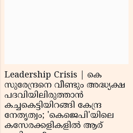
Leadership Crisis | കെ
സുരേന്ദ്രനെ വീണ്ടും അദ്ധ്യക്ഷ
പദവിയിലിരുത്താൻ
കച്ചകെട്ടിയിറങ്ങി കേന്ദ്ര
നേതൃത്വം; 'കെജെപി'യിലെ
കസേരക്കളികളിൽ ആര്