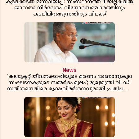
കള്ളക്കടൽ മുന്നറിയിപ്പ്: സംസ്ഥാനത്ത് 4 ജില്ലകളിൽ
ജാഗ്രതാ നിർദേശം; വിനോദസഞ്ചാരത്തിനും
കടലിലിറങ്ങുന്നതിനും വിലക്ക്
News
'കലക്ട്രേറ്റ് ജീവനക്കാരിയുടെ മരണം ഭരണാനുകൂല
സംഘടനകളുടെ സമ്മർദം മൂലം'; മുഖ്യമന്ത്രി വി ഡി
സതീശനെതിരെ രൂക്ഷവിമർശനവുമായി പ്രതിപക്ഷ
നേതാവ് പിണറായി വിജയൻ