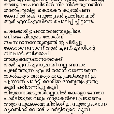
അദ്ധ്യക്ഷ പദവിയിൽ നിലനിർത്തുന്നതിന്
താൽപര്യമില്ല. കൊടകര കുഴൽപണ
കേസിൽ കെ. സുരേന്ദ്രൻ പ്രതിയായത്
ആർ.എസ്.എസിനെ ചൊടിപ്പിച്ചിട്ടുണ്ട്.
പാലക്കാട് ഉപതെരഞ്ഞെടുപ്പിലെ
ബി.ജെ.പിയുടെ തോൽവി
സംസ്ഥാനനേതൃത്വത്തിൻ്റ പിടിപ്പു
കേടാണെന്നാണ് ആർ.എസ്.എസിൻ്റെ
നിലപാട്. ബി.ജെ.പി
അദ്ധ്യക്ഷസ്ഥാനത്തേക്ക്
ആർ.എസ്.എസുമായി നല്ല ബന്ധം
പുലർത്തുന്ന എം ടി രമേശ് വരണമെന്ന
താൽപ്പര്യം അവരും മറച്ചുവയ്ക്കുന്നില്ല.
എന്നാൽ പാർട്ടി ദേശീയ നേതൃത്വം ഇതു
കൂടി പരിഗണിച്ചു കൂടി
തീരുമാനമെടുത്തില്ലെങ്കിൽ കേരളാ ജനതാ
പാർട്ടിയുടെ വരും നാളുകളിലെ പ്രയാണം
അത്ര സുഖകരമായിരിക്കില്ല. സുരേന്ദ്രനെന്ന
വ്യക്തിക്ക് വേണ്ടി പാർട്ടിയുടെ കൂമ്പ്