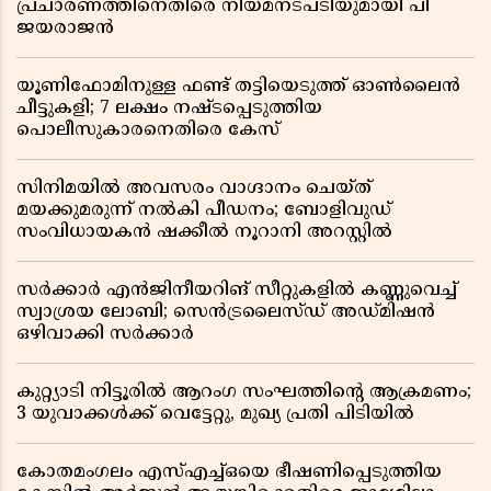
പ്രചാരണത്തിനെതിരെ നിയമനടപടിയുമായി പി
ജയരാജൻ
യൂണിഫോമിനുള്ള ഫണ്ട് തട്ടിയെടുത്ത് ഓൺലൈൻ
ചീട്ടുകളി; 7 ലക്ഷം നഷ്ടപ്പെടുത്തിയ
പൊലീസുകാരനെതിരെ കേസ്
സിനിമയിൽ അവസരം വാഗ്ദാനം ചെയ്ത്
മയക്കുമരുന്ന് നൽകി പീഡനം; ബോളിവുഡ്
സംവിധായകൻ ഷക്കീൽ നൂറാനി അറസ്റ്റിൽ
സർക്കാർ എൻജിനീയറിങ് സീറ്റുകളിൽ കണ്ണുവെച്ച്
സ്വാശ്രയ ലോബി; സെൻട്രലൈസ്ഡ് അഡ്മിഷൻ
ഒഴിവാക്കി സർക്കാർ
കുറ്റ്യാടി നിട്ടൂരിൽ ആറംഗ സംഘത്തിൻ്റെ ആക്രമണം;
3 യുവാക്കൾക്ക് വെട്ടേറ്റു, മുഖ്യ പ്രതി പിടിയിൽ
കോതമംഗലം എസ്എച്ച്ഒയെ ഭീഷണിപ്പെടുത്തിയ