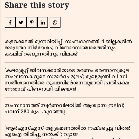
Share this story
കള്ളക്കടൽ മുന്നറിയിപ്പ്: സംസ്ഥാനത്ത് 4 ജില്ലകളിൽ
ജാഗ്രതാ നിർദേശം; വിനോദസഞ്ചാരത്തിനും
കടലിലിറങ്ങുന്നതിനും വിലക്ക്
'കലക്ട്രേറ്റ് ജീവനക്കാരിയുടെ മരണം ഭരണാനുകൂല
സംഘടനകളുടെ സമ്മർദം മൂലം'; മുഖ്യമന്ത്രി വി ഡി
സതീശനെതിരെ രൂക്ഷവിമർശനവുമായി പ്രതിപക്ഷ
നേതാവ് പിണറായി വിജയൻ
സംസ്ഥാനത്ത് സ്വര്‍ണവിലയില്‍ ആശ്വാസ ഇടിവ്;
പവന് 280 രൂപ കുറഞ്ഞു
‘ആർഎസ്എസ് ആക്രമണത്തിൽ നഷ്ടപ്പെട്ട വിരൽ
എഐ തിരിച്ചു നൽകി’; വ്യാജ