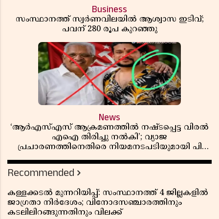
Business
സംസ്ഥാനത്ത് സ്വര്‍ണവിലയില്‍ ആശ്വാസ ഇടിവ്;
പവന് 280 രൂപ കുറഞ്ഞു
News
‘ആർഎസ്എസ് ആക്രമണത്തിൽ നഷ്ടപ്പെട്ട വിരൽ
എഐ തിരിച്ചു നൽകി’; വ്യാജ
പ്രചാരണത്തിനെതിരെ നിയമനടപടിയുമായി പി
ജയരാജൻ
Recommended
കള്ളക്കടൽ മുന്നറിയിപ്പ്: സംസ്ഥാനത്ത് 4 ജില്ലകളിൽ
ജാഗ്രതാ നിർദേശം; വിനോദസഞ്ചാരത്തിനും
കടലിലിറങ്ങുന്നതിനും വിലക്ക്