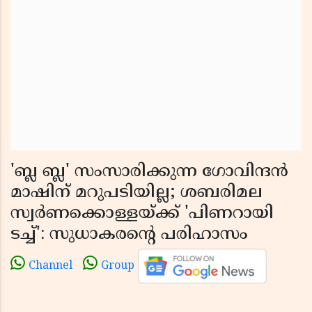
'ബ്ല ബ്ല' സംസാരിക്കുന്ന ഗോവിന്ദൻ
മാഷിന് മറുപടിയില്ല; ശബരിമല
സ്വർണക്കൊള്ളയ്ക്ക് 'പിണറായി
ടച്ച്': സുധാകരന്റെ പരിഹാസം
Channel
Group