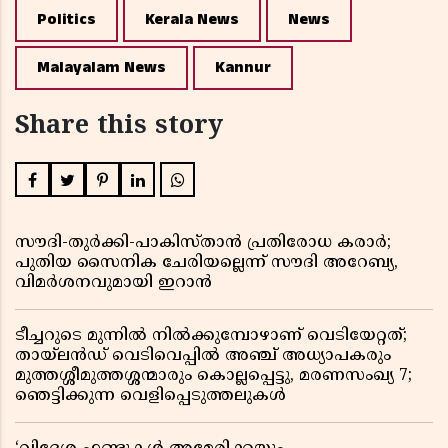
Politics
Kerala News
News
Malayalam News
Kannur
Share this story
സൗദി-തുർക്കി-പാകിസ്താൻ പ്രതിരോധ കരാർ;
പുതിയ സൈനിക ചേരിയല്ലെന്ന് സൗദി അറേബ്യ,
വിമർശനവുമായി ഇറാൻ
ടീച്ചറുടെ മുന്നിൽ നിൽക്കുമ്പോഴാണ് വെടിയേറ്റത്;
തായ്‌ലൻഡ് വെടിവെപ്പിൽ അഞ്ച് അധ്യാപകരും
മുത്തശ്ശീമുത്തശ്ശന്മാരും കൊല്ലപ്പെട്ടു, മരണസംഖ്യ 7;
ഞെട്ടിക്കുന്ന വെളിപ്പെടുത്തലുകൾ