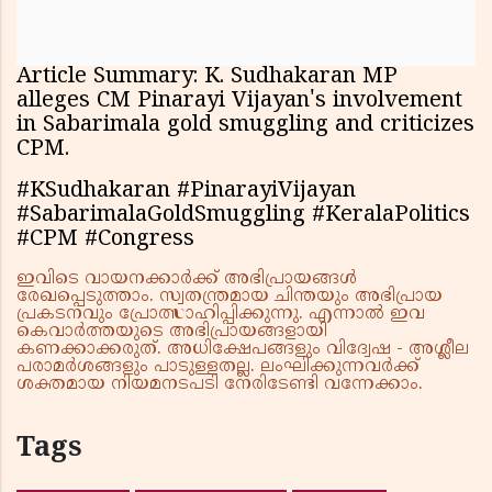
Article Summary: K. Sudhakaran MP
alleges CM Pinarayi Vijayan's involvement
in Sabarimala gold smuggling and criticizes
CPM.
#KSudhakaran #PinarayiVijayan
#SabarimalaGoldSmuggling #KeralaPolitics
#CPM #Congress
ഇവിടെ വായനക്കാർക്ക് അഭിപ്രായങ്ങൾ
രേഖപ്പെടുത്താം. സ്വതന്ത്രമായ ചിന്തയും അഭിപ്രായ
പ്രകടനവും പ്രോത്സാഹിപ്പിക്കുന്നു. എന്നാൽ ഇവ
കെവാർത്തയുടെ അഭിപ്രായങ്ങളായി
കണക്കാക്കരുത്. അധിക്ഷേപങ്ങളും വിദ്വേഷ - അശ്ലീല
പരാമർശങ്ങളും പാടുള്ളതല്ല. ലംഘിക്കുന്നവർക്ക്
ശക്തമായ നിയമനടപടി നേരിടേണ്ടി വന്നേക്കാം.
Tags