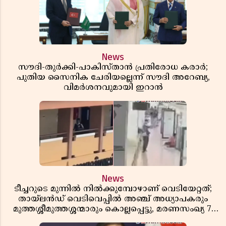
News
സൗദി-തുർക്കി-പാകിസ്താൻ പ്രതിരോധ കരാർ;
പുതിയ സൈനിക ചേരിയല്ലെന്ന് സൗദി അറേബ്യ,
വിമർശനവുമായി ഇറാൻ
News
ടീച്ചറുടെ മുന്നിൽ നിൽക്കുമ്പോഴാണ് വെടിയേറ്റത്;
തായ്‌ലൻഡ് വെടിവെപ്പിൽ അഞ്ച് അധ്യാപകരും
മുത്തശ്ശീമുത്തശ്ശന്മാരും കൊല്ലപ്പെട്ടു, മരണസംഖ്യ 7;
ഞെട്ടിക്കുന്ന വെളിപ്പെടുത്തലുകൾ