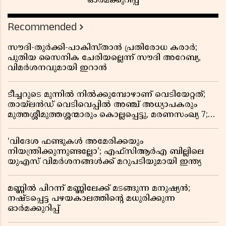
ഓർമക്കുറിപ്പ്
Recommended
സൗദി-തുർക്കി-പാകിസ്താൻ പ്രതിരോധ കരാർ;
പുതിയ സൈനിക ചേരിയല്ലെന്ന് സൗദി അറേബ്യ,
വിമർശനവുമായി ഇറാൻ
ടീച്ചറുടെ മുന്നിൽ നിൽക്കുമ്പോഴാണ് വെടിയേറ്റത്;
തായ്‌ലൻഡ് വെടിവെപ്പിൽ അഞ്ച് അധ്യാപകരും
മുത്തശ്ശീമുത്തശ്ശന്മാരും കൊല്ലപ്പെട്ടു, മരണസംഖ്യ 7;
ഞെട്ടിക്കുന്ന വെളിപ്പെടുത്തലുകൾ
‘വിദേശ ഫണ്ടുകൾ അമേരിക്കയും
നിയന്ത്രിക്കുന്നുണ്ടല്ലോ’; എഫ്സിആർഎ ബില്ലിലെ
യുഎസ് വിമർശനങ്ങൾക്ക് മറുപടിയുമായി ഇന്ത്യ
മണ്ണിൽ പിറന്ന് മണ്ണിലേക്ക് മടങ്ങുന്ന മനുഷ്യൻ;
നഷ്ടപ്പെട്ട പഴയകാലത്തിൻ്റെ മധുരിക്കുന്ന
ഓർമക്കുറിപ്പ്