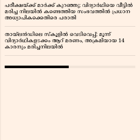
പരീക്ഷയ്ക്ക് മാർക്ക് കുറഞ്ഞു; വിദ്യാർഥിയെ വീട്ടിൽ
മരിച്ച നിലയിൽ കണ്ടെത്തിയ സംഭവത്തിൽ പ്രധാന
അധ്യാപികക്കെതിരെ പരാതി
തായ്‌ലൻഡിലെ സ്‌കൂളിൽ വെടിവെപ്പ്; മൂന്ന്
വിദ്യാർഥികളടക്കം ആറ് മരണം, അക്രമിയായ 14
കാരനും മരിച്ചനിലയിൽ