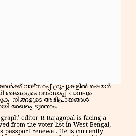
ൾക്ക് വാട്സാപ്പ് ഗ്രൂപ്പുകളിൽ ഷെയർ
 ഞങ്ങളുടെ വാട്സാപ്പ് ചാനലും
ക. നിങ്ങളുടെ അഭിപ്രായങ്ങൾ
യി രേഖപ്പെടുത്താം.
raph' editor R Rajagopal is facing a
ved from the voter list in West Bengal,
s passport renewal. He is currently