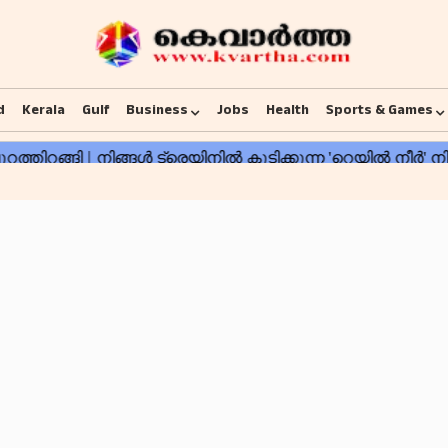
d
Kerala
Gulf
Business
Jobs
Health
Sports & Games