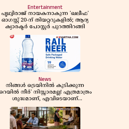
Entertainment
പൃഥ്വിരാജ് നായകനാകുന്ന 'ഖലീഫ'
ഓഗസ്റ്റ് 20-ന് തിയറ്ററുകളിൽ; ആദ്യ
ക്യാരക്ടർ പോസ്റ്റർ പുറത്തിറങ്ങി
News
നിങ്ങൾ ട്രെയിനിൽ കുടിക്കുന്ന
'റെയിൽ നീർ' നിസ്സാരമല്ല! എത്രമാത്രം
ശുദ്ധമാണ്, എവിടെയാണ്
ണ്ടാക്കുന്നത്? നിർമാണ രഹസ്യങ്ങൾ
അത്ഭുതപ്പെടുത്തും