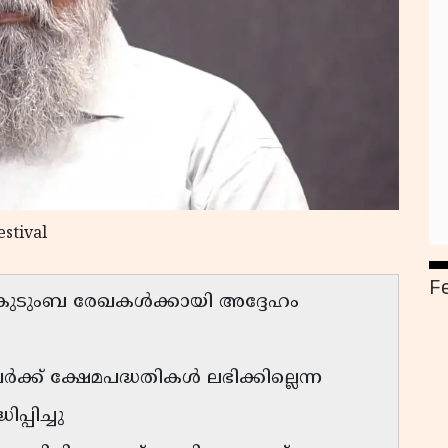
estival
F
െ കുടുംബ രേഖകൾക്കായി അദ്ദേഹം
ർക്ക് ക്ഷേമപദ്ധതികൾ ലഭിക്കില്ലെന്ന
്പിച്ചു