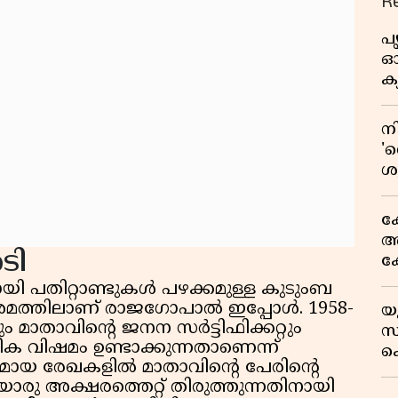
R
പ
ഓഗ
ക്
ന
'റ
ശ
ഉ
അ
ക
അക
ടി
ക
സ
ായി പതിറ്റാണ്ടുകൾ പഴക്കമുള്ള കുടുംബ
ഒ
രമത്തിലാണ് രാജഗോപാൽ ഇപ്പോൾ. 1958-
യ
സ
റും മാതാവിന്റെ ജനന സർട്ടിഫിക്കറ്റും
സ്
അ
 വിഷമം ഉണ്ടാക്കുന്നതാണെന്ന്
ക
ലഭ്യമായ രേഖകളിൽ മാതാവിന്റെ പേരിന്റെ
സയ
ു അക്ഷരത്തെറ്റ് തിരുത്തുന്നതിനായി
'