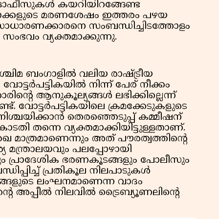
യി ഓഫീസുകൾ കയറിയിറങ്ങേണ്ട
പ്
ാക്കളുടെ മരണശേഷം ഇത്തരം പഴയ
 സാധാരണക്കാരനെ സംബന്ധിച്ചിടത്തോളം
ംഭവം വ്യക്തമാക്കുന്നു.
 പശ്ചിമ ബംഗാളിൽ വലിയ രാഷ്ട്രീയ
ട്. വോട്ടർപട്ടികയിൽ നിന്ന് പേര് നീക്കം
ാരിന്റെ ആനുകൂല്യങ്ങൾ ലഭിക്കില്ലെന്ന്
ുണ്ട്. വോട്ടർപട്ടികയിലെ ക്രമക്കേടുകളുടെ
നിശ്ചയിക്കാൻ തെരഞ്ഞെടുപ്പ് കമ്മീഷന്
ോടതി തന്നെ വ്യക്തമാക്കിയിട്ടുള്ളതാണ്.
രേഖ മാത്രമാണെന്നും അത് പൗരത്വത്തിന്റെ
്യ മന്ത്രാലയവും പലപ്പോഴായി
ന്നാലും പ്രാദേശിക ഭരണകൂടങ്ങളും പോലീസും
ധിപ്പിച്ച് പ്രതികൂല നിലപാടുകൾ
്ടങ്ങളുടെ ലംഘനമാണെന്ന വാദം
െ അപ്പീൽ നിലവിൽ ട്രൈബ്യൂണലിന്റെ