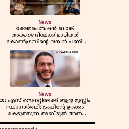
News
ക്ഷേമപെൻഷൻ ബാങ്ക്
അക്കൗണ്ടിലേക്ക് മാറ്റിയത്
കോൺഗ്രസിന്റെ വമ്പൻ പണി!
സഹകരണ സംഘങ്ങളെ
ഒഴിവാക്കുമ്പോൾ വലിയ തിരിച്ചടി
ിപിഎമ്മിന്? നഷ്ടമാകുന്നത് ജനകീയ
അടിത്തറ!
News
യു എസ് സെനറ്റിലേക്ക് ആദ്യ മുസ്ലിം
സ്ഥാനാർത്ഥി; ട്രംപിന്റെ ഉറക്കം
കെടുത്തുന്ന അബ്ദുൽ അൽ
സയ്യിദിന്റെ രാഷ്ട്രീയ തരംഗം!
'അവസാന റിപ്പബ്ലിക്കൻ