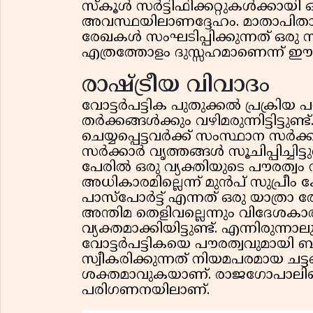
സ്കൂൾ സർട്ടിഫിക്കറ്റുകൾക്കാ
അവസ്ഥയിലാണദ്ദേഹം. മാതാപിത
രേഖകൾ സംഘടിപ്പിക്കുന്നത് ഒരു
എത്രത്തോളം ദുസ്സഹമാണെന്ന് ഈ സ
രാഷ്ട്രീയ വിവാദം
വോട്ടർപട്ടിക പുതുക്കൽ പ്രക്രിയ
തർക്കങ്ങൾക്കും വഴിമരുന്നിട്ടിട്ടുണ്
ചെയ്യപ്പെട്ടവർക്ക് സംസ്ഥാന സർക്ക
സർക്കാർ വൃത്തങ്ങൾ സൂചിപ്പിച്ചിട്ട
പേരിൽ ഒരു വ്യക്തിയുടെ പൗരത്വം 
അധികാരമില്ലെന്ന് മുൻപ് സുപ്രീം ക
പാസ്‌പോർട്ട് എന്നത് ഒരു യാത്രാ 
അന്തിമ തെളിവല്ലെന്നും വിദേശകാര
വ്യക്തമാക്കിയിട്ടുണ്ട്. എന്നിരു
വോട്ടർപട്ടികയെ പൗരത്വവുമായി ബന്
സ്വീകരിക്കുന്നത് നിയമപരമായ ചട
ശക്തമാവുകയാണ്. രാജഗോപാലിന്റ
പരിഗണനയിലാണ്.