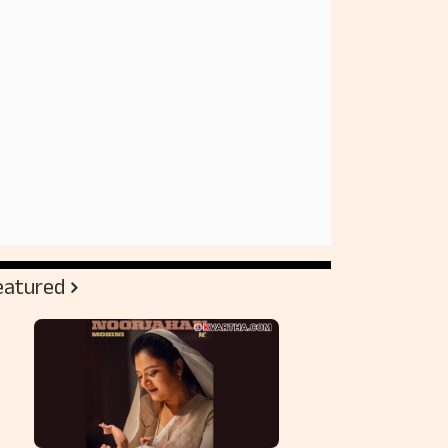
eatured