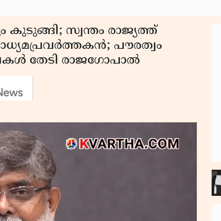
കുടുങ്ങി; സ്വന്തം രാജ്യത്ത്
ാധ്യമപ്രവർത്തകൻ; പൗരത്വം
രേഖകൾ തേടി രാജഗോപാൽ