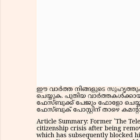
ഈ വാർത്ത നിങ്ങളുടെ സുഹൃത്തുക്ക
ചെയ്യുക. പുതിയ വാർത്തകൾക്കായി
ഫേസ്ബുക്ക് പേജും ഫോളോ ചെയ്യു
ഫേസ്ബുക് പോസ്റ്റിന് താഴെ കമന്റാ
Article Summary: Former 'The Teleg
citizenship crisis after being remo
which has subsequently blocked hi