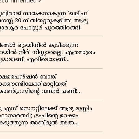
ecommended
പ്രസിഡന്റാകുമോ ട്രംപ്?'
ൃഥ്വിരാജ് നായകനാകുന്ന 'ഖലീഫ'
സ്റ്റ് 20-ന് തിയറ്ററുകളിൽ; ആദ്യ
യാരക്ടർ പോസ്റ്റർ പുറത്തിറങ്ങി
ിങ്ങൾ ട്രെയിനിൽ കുടിക്കുന്ന
െയിൽ നീർ' നിസ്സാരമല്ല! എത്രമാത്രം
ുദ്ധമാണ്, എവിടെയാണ്
ണ്ടാക്കുന്നത്? നിർമാണ രഹസ്യങ്ങൾ
ത്ഭുതപ്പെടുത്തും
്ഷേമപെൻഷൻ ബാങ്ക്
്കൗണ്ടിലേക്ക് മാറ്റിയത്
ോൺഗ്രസിന്റെ വമ്പൻ പണി!
ഹകരണ സംഘങ്ങളെ
ഴിവാക്കുമ്പോൾ വലിയ തിരിച്ചടി
ു എസ് സെനറ്റിലേക്ക് ആദ്യ മുസ്ലിം
ിപിഎമ്മിന്? നഷ്ടമാകുന്നത് ജനകീയ
ഥാനാർത്ഥി; ട്രംപിന്റെ ഉറക്കം
ടിത്തറ!
െടുത്തുന്ന അബ്ദുൽ അൽ
്യിദിന്റെ രാഷ്ട്രീയ തരംഗം!
അവസാന റിപ്പബ്ലിക്കൻ