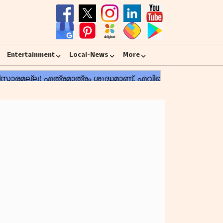
Entertainment
Local-News
More