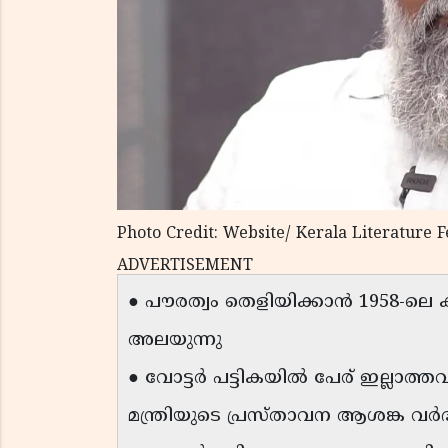
Photo Credit: Website/ Kerala Literature F
ADVERTISEMENT
● പൗരത്വം തെളിയിക്കാൻ 1958-ല
അലയുന്നു
● വോട്ടർ പട്ടികയിൽ പേര് ഇല്ലാത്തവ
മന്ത്രിയുടെ പ്രസ്താവന ആശങ്ക വർദ്ധിപ