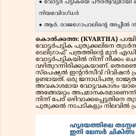
● വോട്ടർ പട്ടികയെ പൗരത്വവുമായി ബന്ധ
നിയമവിദഗ്ധർ
● ആർ. രാജഗോപാലിന്റെ അപ്പീൽ 
കൊൽക്കത്ത: (KVARTHA)
പശ്ച
വോട്ടർപട്ടിക പുതുക്കലിനെ തുടർന്ന
ടെലിഗ്രാഫ്' പത്രത്തിന്റെ മുൻ എ
വോട്ടർപട്ടികയിൽ നിന്ന് നീക്കം 
വഴിതുറന്നിരിക്കുകയാണ്. തെരഞ്ഞെ
സ്പെഷ്യൽ ഇന്റൻസീവ് റിവിഷൻ പ
ഉണ്ടായത്. ഒരു ജനാധിപത്യ രാജ്യത
അവകാശമായ വോട്ടവകാശം യാതൊരു മുന
അങ്ങേയറ്റം അപമാനകരമാണെന്ന് അദ
നിന്ന് പേര് ഒഴിവാക്കപ്പെട്ടതിനെ തു
പുതുക്കൽ നടപടികളും നിലവിൽ പ്