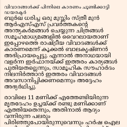
വിവാദങ്ങൾക്ക് പിന്നിലെ കാരണം ചൂണ്ടിക്കാട്ടി
ഡയരക്ടർ
ബുർഖ ധരിച്ച ഒരു മുസ്ലിം സ്ത്രീ മുൻ
ആർഎസ്എസ് പ്രവർത്തകൻ്റെ
അന്ത്യകർമങ്ങൾ ചെയ്യുന്ന ചിത്രങ്ങൾ
സമൂഹമാധ്യമങ്ങളിൽ വൈറലായതാണ്
ഇപ്പോഴത്തെ രാഷ്ട്രീയ വിവാദങ്ങൾക്ക്
കാരണമെന്ന് കൂക്കൽ ബാലകൃഷ്ണൻ
അഭിപ്രായപ്പെട്ടു. എന്നാൽ അനാഥയായി
വളർന്ന ഇർഫാനയ്ക്ക് ഇത്തരം കാര്യങ്ങൾ
പുതിയതല്ലെന്നും, സാമൂഹിക സൗഹാർദം
നിലനിർത്താൻ ഇത്തരം വിവാദങ്ങൾ
അവസാനിപ്പിക്കണമെന്നും അദ്ദേഹം
അഭ്യർഥിച്ചു.
രാവിലെ 11 മണിക്ക് എത്തേണ്ടിയിരുന്ന
മൃതദേഹം ഉച്ചയ്ക്ക് രണ്ടു മണിക്കാണ്
എത്തിയതെന്നും, അതിനാൽ ആദ്യം
വന്നിരുന്ന പലരും
പിരിഞ്ഞുപോയിരുന്നുവെന്നും ഹർഷ ഐല