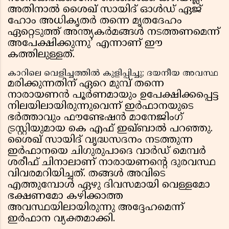
അതിനാൽ ശൈഖ് സായിദ് ഓൾഡ് ഏജ്
ഹോം അധികൃതർ തന്നെ മൃതദേഹം
ഏറ്റെടുത്ത് അന്ത്യകർമങ്ങൾ നടത്തണമെന്ന്
അപേക്ഷിക്കുന്നു’ എന്നാണ് ഈ
കത്തിലുള്ളത്.
കാറിലെ വെളിച്ചത്തിൽ കുളിപ്പിച്ചു; ദയനീയ അവസ്ഥ
മരിക്കുന്നതിന് ഏറെ മുമ്പ് തന്നെ
നാരായണൻ പൂർണമായും ഉപേക്ഷിക്കപ്പെട്ട
നിലയിലായിരുന്നുവെന്ന് ഇർഫാനയുടെ
ഭർത്താവും ഫൗണ്ടേഷൻ മാനേജിംഗ്
ട്രസ്റ്റിയുമായ കെ എഫ് ഇഖ്ബാൽ പറഞ്ഞു.
ശൈഖ് സായിദ് വൃദ്ധസദനം നടത്തുന്ന
ഇർഫാനയെ ചിഗുരുപാദെ വാർഡ് മെമ്പർ
ശരീഫ് ചിനാലാണ് നാരായണൻ്റെ ദുരവസ്ഥ
വിവരമറിയിച്ചത്. തങ്ങൾ അവിടെ
എത്തുമ്പോൾ ഏഴു ദിവസമായി വെള്ളമോ
ഭക്ഷണമോ കഴിക്കാത്ത
അവസ്ഥയിലായിരുന്നു അദ്ദേഹമെന്ന്
ഇർഫാന വ്യക്തമാക്കി.