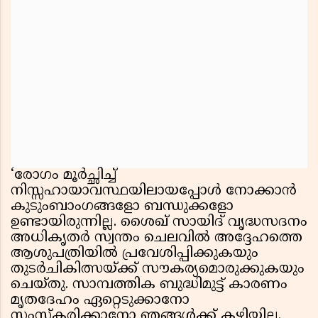
‘രോഗം മൂർച്ഛിച്ച്
നിസ്സഹായാവസ്ഥയിലായപ്പോൾ നോക്കാൻ
കുടുംബാംഗങ്ങളോ ബന്ധുക്കളോ
ഉണ്ടായിരുന്നില്ല. ശൈഖ് സായിദ് വൃദ്ധസദനം
അധികൃതർ സ്വന്തം ചെലവിൽ അദ്ദേഹത്തെ
ആശുപത്രിയിൽ പ്രവേശിപ്പിക്കുകയും
തുടർചികിത്സയ്ക്ക് സൗകര്യമൊരുക്കുകയും
ചെയ്തു. സാമ്പത്തിക ബുദ്ധിമുട്ട് കാരണം
മൃതദേഹം ഏറ്റെടുക്കാനോ
സംസ്കരിക്കാനോ ഞങ്ങൾക്ക് കഴിയില്ല.