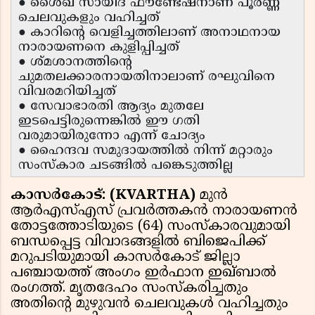
● ശൈഖ് സായിദ് ഫൗണ്ടേഷനാണ് പൂർണ്ണ
ചെലവുകളും വഹിച്ചത്
● കാറിൻ്റെ വെളിച്ചത്തിലാണ് അനാഥനായ
നാരായണനെ കുളിപ്പിച്ചത്
● ശ്മശാനത്തിൻ്റെ
ചുമതലക്കാരനായതിനാലാണ് രഘുവിനെ
വിവരമറിയിച്ചത്
● സേവാഭാരതി ആദ്യം മുതലേ
ഇടപെട്ടിരുന്നെങ്കിൽ ഈ ഗതി
വരുമായിരുന്നോ എന്ന് ചോദ്യം
● ഹൈന്ദവ സമുദായത്തിൽ നിന്ന് മറ്റാരും
സംസ്കാര ചടങ്ങിൽ പങ്കെടുത്തില്ല
കാസർകോട്: (KVARTHA)
മുൻ
ആർഎസ്എസ് പ്രവർത്തകൻ നാരായണൻ
തോട്ടത്തോടിയുടെ (64) സംസ്കാരവുമായി
ബന്ധപ്പെട്ട വിവാദങ്ങളിൽ ബിജെപിക്ക്
മറുപടിയുമായി കാസർകോട് ജില്ലാ
പഞ്ചായത്ത് അംഗം ഇർഫാന ഇഖ്ബാൽ
രംഗത്ത്. മൃതദേഹം സംസ്കരിച്ചതും
അതിൻ്റെ മുഴുവൻ ചെലവുകൾ വഹിച്ചതും