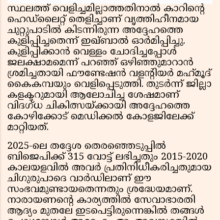
സ്ഥലത്ത് വെളിച്ചമില്ലാത്തതിനാൽ കാറിൻ്റെ
ഹെഡ്‌ലൈറ്റ് തെളിച്ചാണ് വൃത്തിഹീനമായ
ചുറ്റുപാടിൽ കിടന്നിരുന്ന അദ്ദേഹത്തെ
കുളിപ്പിച്ചതെന്ന് ഇഖ്ബാൽ ഓർമിപ്പിച്ചു.
കുളിപ്പിക്കാൻ വെള്ളം ചോദിച്ചപ്പോൾ
ജലക്ഷാമമെന്ന് പറഞ്ഞ് ഒഴിഞ്ഞുമാറാൻ
ശ്രമിച്ചതായി ഫൗണ്ടേഷൻ വളൻ്റിയർ മഹ്‌മൂദ്
കൈകമ്പയും വെളിപ്പെടുത്തി. തുടർന്ന് ജില്ലാ
കളക്ടറുമായി ആലോചിച്ച ശേഷമാണ്
വിദഗ്ധ ചികിത്സയ്ക്കായി അദ്ദേഹത്തെ
കോഴിക്കോട് മെഡിക്കൽ കോളജിലേക്ക്
മാറ്റിയത്.
2025-ലെ തദ്ദേശ തെരഞ്ഞെടുപ്പിൽ
ബിജെപിക്ക് 315 വോട്ട് ലഭിച്ചതും 2015-2020
കാലയളവിൽ അവർ പ്രതിനിധീകരിച്ചതുമായ
ചിഗുരുപാദെ വാർഡിലാണ് ഈ
സംഭവമുണ്ടായതെന്നതും ശ്രദ്ധേയമാണ്.
നാരായണൻ്റെ കാര്യത്തിൽ സേവാഭാരതി
ആദ്യം മുതലേ ഇടപെട്ടിരുന്നെങ്കിൽ തങ്ങൾ