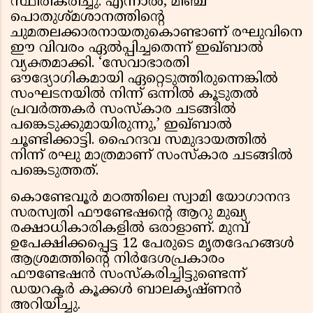
സ്ഥിരീകരിച്ചു. എന്നാൽ, മീഞ്ച
പൊതുശ്മശാനത്തിൻ്റെ
ചുമതലക്കാരനായതുകൊണ്ടാണ് രഘുവിനെ
ഈ വിവരം ഏൽപ്പിച്ചതെന്ന് ഇഖ്ബാൽ
വ്യക്തമാക്കി. ‘സേവാഭാരതി
ഔദ്യോഗികമായി ഏറ്റെടുത്തിരുന്നെങ്കിൽ
സംഘടനയിൽ നിന്ന് ഒന്നിൽ കൂടുതൽ
പ്രവർത്തകർ സംസ്കാര ചടങ്ങിൽ
പങ്കെടുക്കുമായിരുന്നു,’ ഇഖ്ബാൽ
ചൂണ്ടിക്കാട്ടി. ഹൈന്ദവ സമുദായത്തിൽ
നിന്ന് രഘു മാത്രമാണ് സംസ്കാര ചടങ്ങിൽ
പങ്കെടുത്തത്.
കൊണ്ടേവൂർ മഠത്തിലെ സ്വാമി യോഗാനന്ദ
സരസ്വതി ഫൗണ്ടേഷൻ്റെ ആറു മുഖ്യ
രക്ഷാധികാരികളിൽ ഒരാളാണ്. മുമ്പ്
ഉപേക്ഷിക്കപ്പെട്ട 12 പേരുടെ മൃതദേഹങ്ങൾ
ആശ്രമത്തിൻ്റെ നിർദേശപ്രകാരം
ഫൗണ്ടേഷൻ സംസ്കരിച്ചിട്ടുണ്ടെന്ന്
ഡയറക്ടർ കൂക്കൾ ബാലകൃഷ്ണൻ
അറിയിച്ചു.