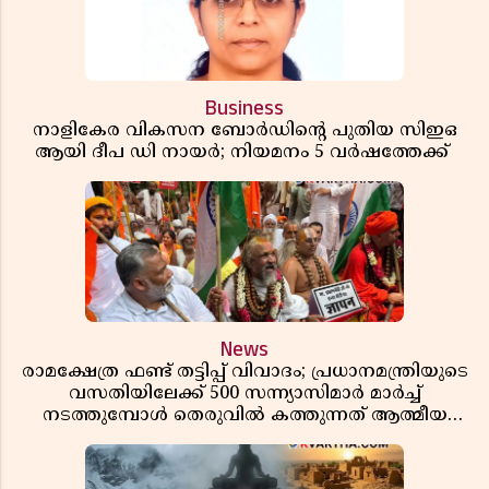
Business
നാളികേര വികസന ബോർഡിൻ്റെ പുതിയ സിഇഒ
ആയി ദീപ ഡി നായർ; നിയമനം 5 വർഷത്തേക്ക് ​​​​​​​
News
രാമക്ഷേത്ര ഫണ്ട് തട്ടിപ്പ് വിവാദം; പ്രധാനമന്ത്രിയുടെ
വസതിയിലേക്ക് 500 സന്ന്യാസിമാർ മാർച്ച്
നടത്തുമ്പോൾ തെരുവിൽ കത്തുന്നത് ആത്മീയ
രോഷം