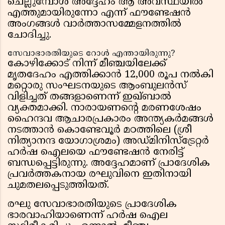
ചെല്ലുമ്പോൾ അദ്ദേഹം ആ അവസ്ഥയിൽ
എത്തുമായിരുന്നോ എന്ന് ഫൗണ്ടേഷൻ
അംഗങ്ങൾ വാർത്താസമ്മേളനത്തിൽ
ചോദിച്ചു.
സേവാഭാരതിയുടെ റോൾ എന്തായിരുന്നു?
കോഴിക്കോട് നിന്ന് മീഞ്ചയിലേക്ക്
മൃതദേഹം എത്തിക്കാൻ 12,000 രൂപ നൽകി
മറ്റൊരു സംഘടനയുടെ ആംബുലൻസ്
വിളിച്ചത് തങ്ങളാണെന്ന് ഇഖ്ബാൽ
വ്യക്തമാക്കി. നാരായണൻ്റെ മരണശേഷം
ഹൈന്ദവ ആചാരപ്രകാരം അന്ത്യകർമങ്ങൾ
നടത്താൻ കൊണ്ടേവൂർ മഠത്തിലെ (ശ്രീ
നിത്യാനന്ദ യോഗാശ്രമം) അഡ്മിനിസ്ട്രേറ്റർ
ഹർഷ ഐലയെ ഫൗണ്ടേഷൻ നേരിട്ട്
ബന്ധപ്പെട്ടിരുന്നു. അദ്ദേഹമാണ് പ്രാദേശിക
പ്രവർത്തകനായ രഘുവിനെ ഇതിനായി
ചുമതലപ്പെടുത്തിയത്.
രഘു സേവാഭാരതിയുടെ പ്രാദേശിക
ഭാരവാഹിയാണെന്ന് ഹർഷ ഐല