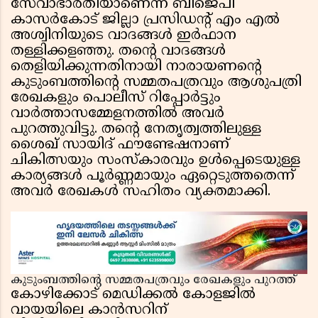
സേവാഭാരതിയാണെന്ന ബിജെപി
കാസർകോട് ജില്ലാ പ്രസിഡൻ്റ് എം എൽ
അശ്വിനിയുടെ വാദങ്ങൾ ഇർഫാന
തള്ളിക്കളഞ്ഞു. തൻ്റെ വാദങ്ങൾ
തെളിയിക്കുന്നതിനായി നാരായണൻ്റെ
കുടുംബത്തിൻ്റെ സമ്മതപത്രവും ആശുപത്രി
രേഖകളും പൊലീസ് റിപ്പോർട്ടും
വാർത്താസമ്മേളനത്തിൽ അവർ
പുറത്തുവിട്ടു. തൻ്റെ നേതൃത്വത്തിലുള്ള
ശൈഖ് സായിദ് ഫൗണ്ടേഷനാണ്
ചികിത്സയും സംസ്കാരവും ഉൾപ്പെടെയുള്ള
കാര്യങ്ങൾ പൂർണ്ണമായും ഏറ്റെടുത്തതെന്ന്
അവർ രേഖകൾ സഹിതം വ്യക്തമാക്കി.
കുടുംബത്തിൻ്റെ സമ്മതപത്രവും രേഖകളും പുറത്ത്
കോഴിക്കോട് മെഡിക്കൽ കോളജിൽ
വായയിലെ കാൻസറിന്