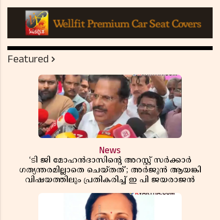
Featured
News
‘ടി ജി മോഹൻദാസിൻ്റെ അറസ്റ്റ് സർക്കാർ
ഗത്യന്തരമില്ലാതെ ചെയ്തത്’; അർജുൻ ആയങ്കി
വിഷയത്തിലും പ്രതികരിച്ച് ഇ പി ജയരാജൻ