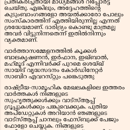
പ്രതികരിച്ചതായി മാധ്യമങ്ങൾ റിപ്പോർട്ട്
ചെയ്തു. എങ്കിലും, അദ്ദേഹത്തിൻ്റെ
കുടുംബാംഗങ്ങളോ അയൽക്കാരോ പോലും
സംസ്കാരത്തിന് എത്തിയിരുന്നില്ല എന്നത്
ശ്രദ്ധേയമാണ്. ദാരിദ്ര്യം കൊണ്ടു മാത്രമല്ല
അവർ വിട്ടുനിന്നതെന്ന് ഇതിൽനിന്നും
വ്യക്തമാണ്.
വാർത്താസമ്മേളനത്തിൽ കൂക്കൾ
ബാലകൃഷണൻ, ഇർഫാന, ഇഖ്ബാൽ,
മഹ്‌മൂദ് എന്നിവർക്ക് പുറമെ ശെയ്ഖ്
സായിദ് വൃദ്ധസദനം കോർഡിനേറ്റർ
സാബിറ എവറസ്‌റ്റും പങ്കെടുത്തു
രാഷ്ട്രീയ-സാമൂഹിക മേഖലകളിലെ ഇത്തരം
വാർത്തകൾ നിങ്ങളുടെ
സുഹൃത്തുക്കൾക്കും വാട്സ്ആപ്പ്
ഗ്രൂപ്പുകൾക്കും പങ്കുവെക്കുക. പുതിയ
അപ്ഡേറ്റുകൾ അറിയാൻ ഞങ്ങളുടെ
വാട്സ്ആപ്പ് ചാനലും ഫേസ്ബുക്ക് പേജും
ഫോളോ ചെയ്യുക. നിങ്ങളുടെ