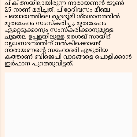
ചികിത്സയിലായിരുന്ന നാരായണൻ ജൂൺ
25-നാണ് മരിച്ചത്. പിറ്റേദിവസം മീഞ്ച
പഞ്ചായത്തിലെ രുദ്രഭൂമി ശ്മശാനത്തിൽ
മൃതദേഹം സംസ്കരിച്ചു. മൃതദേഹം
ഏറ്റെടുക്കാനും സംസ്കരിക്കാനുമുള്ള
ചുമതല ഉപ്പളയിലുള്ള ശൈഖ് സായിദ്
വൃദ്ധസദനത്തിന് നൽകിക്കൊണ്ട്
നാരായണൻ്റെ സഹോദരി എഴുതിയ
കത്താണ് ബിജെപി വാദങ്ങളെ പൊളിക്കാൻ
ഇർഫാന പുറത്തുവിട്ടത്.