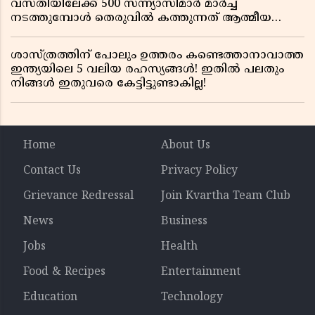
വസതിയിലേക്ക് 500 സന്ന്യാസിമാർ മാർച്ച്
നടത്തുമ്പോൾ തെരുവിൽ കത്തുന്നത് ആത്മീയ
രോഷം
ശാസ്ത്രത്തിന് പോലും ഉത്തരം കണ്ടെത്താനാവാത്ത
ഇന്ത്യയിലെ 5 വലിയ രഹസ്യങ്ങൾ! ഇതിൽ പലതും
നിങ്ങൾ ഇതുവരെ കേട്ടിട്ടുണ്ടാകില്ല!
Home
About Us
Contact Us
Privacy Policy
Grievance Redressal
Join Kvartha Team Club
News
Business
Jobs
Health
Food & Recipes
Entertainment
Education
Technology