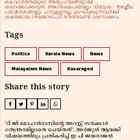
കെവാർത്തയുടെ അഭിപ്രായങ്ങളായി
കണക്കാക്കരുത്. അധിക്ഷേപങ്ങളും വിദ്വേഷ - അശ്ലീല
പരാമർശങ്ങളും പാടുള്ളതല്ല. ലംഘിക്കുന്നവർക്ക്
ശക്തമായ നിയമനടപടി നേരിടേണ്ടി വന്നേക്കാം.
Tags
Politics
Kerala News
News
Malayalam News
Kasaragod
Share this story
‘ടി ജി മോഹൻദാസിൻ്റെ അറസ്റ്റ് സർക്കാർ
ഗത്യന്തരമില്ലാതെ ചെയ്തത്’; അർജുൻ ആയങ്കി
വിഷയത്തിലും പ്രതികരിച്ച് ഇ പി ജയരാജൻ