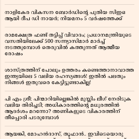
നാളികേര വികസന ബോർഡിൻ്റെ പുതിയ സിഇഒ
ആയി ദീപ ഡി നായർ; നിയമനം 5 വർഷത്തേക്ക് ​​​​​​​
രാമക്ഷേത്ര ഫണ്ട് തട്ടിപ്പ് വിവാദം; പ്രധാനമന്ത്രിയുടെ
വസതിയിലേക്ക് 500 സന്ന്യാസിമാർ മാർച്ച്
നടത്തുമ്പോൾ തെരുവിൽ കത്തുന്നത് ആത്മീയ
രോഷം
ശാസ്ത്രത്തിന് പോലും ഉത്തരം കണ്ടെത്താനാവാത്ത
ഇന്ത്യയിലെ 5 വലിയ രഹസ്യങ്ങൾ! ഇതിൽ പലതും
നിങ്ങൾ ഇതുവരെ കേട്ടിട്ടുണ്ടാകില്ല!
പി എം ശ്രീ: പിന്മാറിയില്ലെങ്കിൽ മുസ്ലിം ലീഗ് നേരിടുക
വലിയ തിരിച്ചടി; അധികാരത്തിന്റെ മധുരത്തിൽ
ആദർശം മറന്നോ? അണികളുടെ വികാരത്തിന്
തീപ്പൊരി പടരുമ്പോൾ
ആയങ്കി, മോഹൻദാസ്, തൂഫാൻ.. ഇവിടെയൊരു