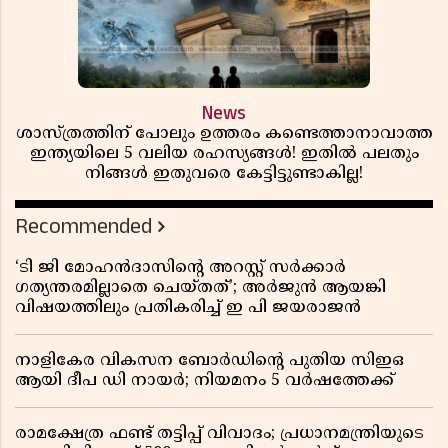
News
ശാസ്ത്രത്തിന് പോലും ഉത്തരം കണ്ടെത്താനാവാത്ത
ഇന്ത്യയിലെ 5 വലിയ രഹസ്യങ്ങൾ! ഇതിൽ പലതും
നിങ്ങൾ ഇതുവരെ കേട്ടിട്ടുണ്ടാകില്ല!
Recommended
‘ടി ജി മോഹൻദാസിൻ്റെ അറസ്റ്റ് സർക്കാർ
ഗത്യന്തരമില്ലാതെ ചെയ്തത്’; അർജുൻ ആയങ്കി
വിഷയത്തിലും പ്രതികരിച്ച് ഇ പി ജയരാജൻ
നാളികേര വികസന ബോർഡിൻ്റെ പുതിയ സിഇഒ
ആയി ദീപ ഡി നായർ; നിയമനം 5 വർഷത്തേക്ക് ​​​​​​​
രാമക്ഷേത്ര ഫണ്ട് തട്ടിപ്പ് വിവാദം; പ്രധാനമന്ത്രിയുടെ