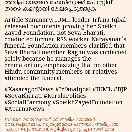
അഭിപ്രായങ്ങൾ ഫേസ്ബുക്ക് പോസ്റ്റിന്
താഴെ കമൻ്റായി രേഖപ്പെടുത്തുക.
Article Summary: IUML leader Irfana Iqbal
released documents proving her Sheikh
Zayed Foundation, not Seva Bharati,
conducted former RSS worker Narayanan's
funeral. Foundation members clarified that
Seva Bharati member Raghu was contacted
solely because he manages the
crematorium, emphasizing that no other
Hindu community members or relatives
attended the funeral.
#KasaragodNews #IrfanaIqbal #IUML #BJP
#SevaBharati #KeralaPolitics
#SocialHarmony #SheikhZayedFoundation
#AparnaNews
ഇവിടെ വായനക്കാർക്ക് അഭിപ്രായങ്ങൾ
രേഖപ്പെടുത്താം. സ്വതന്ത്രമായ ചിന്തയും അഭിപ്രായ
പ്രകടനവും പ്രോത്സാഹിപ്പിക്കുന്നു. എന്നാൽ ഇവ