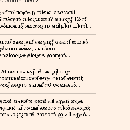
ecommended
ഫ്സിആർഎ നിയമ ഭേദഗതി
രിസ്ത്യൻ വിരുദ്ധമോ? ഓഗസ്റ്റ് 12-ന്
ർലമെന്റിലെത്തുന്ന ബില്ലിന് പിന്നിലെ
ഥാർത്ഥ അജണ്ട എന്ത്?
െഡിക്കേറ്റഡ് ഫ്രൈറ്റ് കോറിഡോർ
ൂർണസജ്ജം; കാർഗോ
െർമിനലുകളിലൂടെ ഇന്ത്യൻ
െയിൽവേയുടെ ചരക്ക് ഗതാഗതത്തിൽ
ൻ കുതിപ്പ്
026 ലോകകപ്പിൽ മെസ്സിക്കും
ൊണാൾഡോയ്ക്കും വധഭീഷണി;
െട്ടിക്കുന്ന പോലീസ് രേഖകൾ
റത്ത്
ിട്ടയർ ചെയ്ത ഉടൻ പി എഫ് തുക
ുഴുവൻ പിൻവലിക്കാൻ നിൽക്കരുത്;
ണം കൂടുതൽ നേടാൻ ഇ പി എഫ്
യുടെ നിയമം അറിയാം