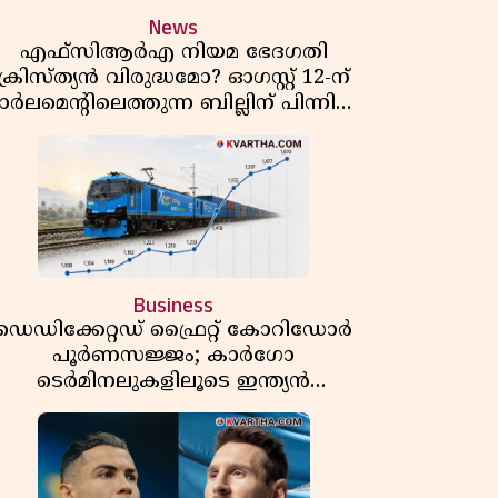
News
എഫ്സിആർഎ നിയമ ഭേദഗതി
ക്രിസ്ത്യൻ വിരുദ്ധമോ? ഓഗസ്റ്റ് 12-ന്
ാർലമെന്റിലെത്തുന്ന ബില്ലിന് പിന്നിലെ
യഥാർത്ഥ അജണ്ട എന്ത്?
Business
ഡെഡിക്കേറ്റഡ് ഫ്രൈറ്റ് കോറിഡോർ
പൂർണസജ്ജം; കാർഗോ
ടെർമിനലുകളിലൂടെ ഇന്ത്യൻ
െയിൽവേയുടെ ചരക്ക് ഗതാഗതത്തിൽ
വൻ കുതിപ്പ്