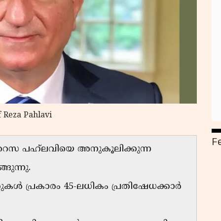
of Reza Pahlavi
F
െസ പഹ്‌ലവിയെ അനുകൂലിക്കുന്ന
ങുന്നു.
ുകൾ പ്രകാരം 45-ലധികം പ്രതിഷേധക്കാർ