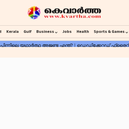
d
Kerala
Gulf
Business
Jobs
Health
Sports & Games