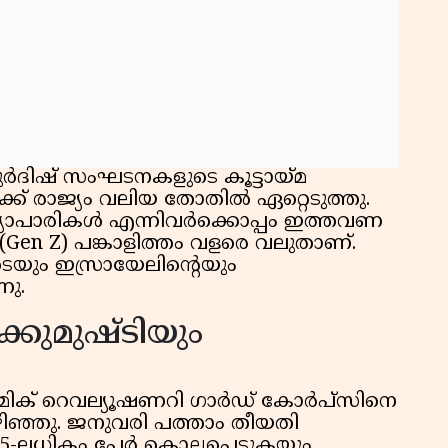
ർദിഷ് സംഘടനകളുടെ കൂട്ടായ്മ
് രാജ്യം വലിയ തോതിൽ ഏറ്റെടുത്തു.
വ്യാപാരികൾ എന്നിവർക്കൊപ്പം ഇത്തവണ
(Gen Z) പങ്കാളിത്തം വളരെ വലുതാണ്.
യും ഇസ്രായേലിന്റെയും
നു.
്കുമുഷ്ടിയും
ലാമിക് റെവല്യൂഷണറി ഗാർഡ് കോർപ്സിനെ
കഴിഞ്ഞു. ജനുവരി പത്താം തീയതി
5-ലധികം പേർ കൊല്ലപ്പെടുകയും