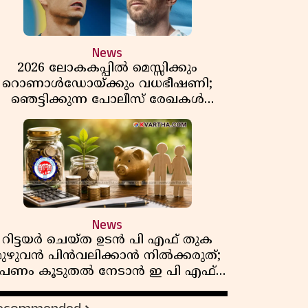
News
2026 ലോകകപ്പിൽ മെസ്സിക്കും
റൊണാൾഡോയ്ക്കും വധഭീഷണി;
ഞെട്ടിക്കുന്ന പോലീസ് രേഖകൾ
പുറത്ത്
News
റിട്ടയർ ചെയ്ത ഉടൻ പി എഫ് തുക
മുഴുവൻ പിൻവലിക്കാൻ നിൽക്കരുത്;
പണം കൂടുതൽ നേടാൻ ഇ പി എഫ്
ഒയുടെ നിയമം അറിയാം