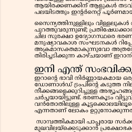
ആയിരക്കണക്കിന് ആളുകൾ തടവിലാക്
പലയിടത്തും ഇന്റർനെറ്റ് പൂർണമായും
സൈന്യത്തിനുള്ളിലും വിള്ളലുകൾ വീ
പുറത്തുവരുന്നുണ്ട്; പ്രതിഷേധക്ക
ചില സുരക്ഷാ ഉദ്യോഗസ്ഥരെ ഭരണക
മനുഷ്യാവകാശ സംഘടനകൾ റിപ്പോർട
അക്രമാസക്തമാകുന്നുവോ അത്രത്
തിരിച്ചടിക്കുന്ന കാഴ്ചയാണ് ഇറാനി
ഇനി എന്ത് സംഭവിക്ക
ഇറാന്റെ ഭാവി നിർണ്ണായകമായ ഒരു 
ഡോണാൾഡ് ട്രംപിന്റെ കടുത്ത 
നീക്കങ്ങളെക്കുറിച്ചുള്ള അഭ്യൂഹങ
ചർച്ചയായിട്ടുണ്ട്. ഭരണകൂടം വിട
വൻതോതിലുള്ള കൂട്ടക്കൊലയിലൂടെ
എന്നതാണ് ലോകം ഉറ്റുനോക്കുന്നത
സാമ്പത്തികമായി പാപ്പരായ സർക്
മുഖവിലയ്ക്കെടുക്കാൻ പ്രക്ഷോഭകർ 