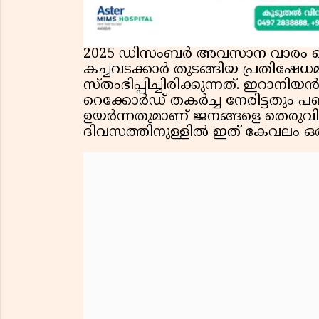
2025 ഡിസംബർ അവസാന വാരം ടെ
കച്ചവടക്കാർ തുടങ്ങിയ പ്രതിഷേ
സ്തംഭിപ്പിച്ചിരിക്കുന്നത്. ഇറാന
റെക്കോർഡ് തകർച്ച നേരിട്ടതും പണ
ഉയർന്നതുമാണ് ജനങ്ങളെ തെരുവില
ദിവസത്തിനുള്ളിൽ ഇത് കേവലം ഒരു