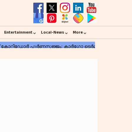
Entertainment
Local-News
More