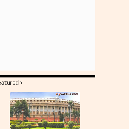
eatured