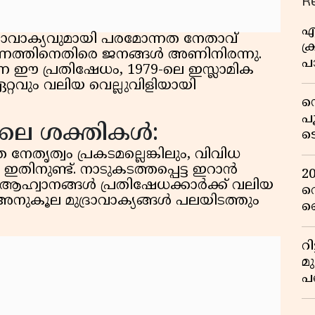
R
എ
്രാവാക്യവുമായി പരമോന്നത നേതാവ്
ക്
ണത്തിനെതിരെ ജനങ്ങൾ അണിനിരന്നു.
പാ
്ന ഈ പ്രതിഷേധം, 1979-ലെ ഇസ്ലാമിക
യ
ഏറ്റവും വലിയ വെല്ലുവിളിയായി
ഡ
പ
്നിലെ ശക്തികൾ:
ട
റ
 നേതൃത്വം പ്രകടമല്ലെങ്കിലും, വിവിധ
വ
തിനുണ്ട്. നാടുകടത്തപ്പെട്ട ഇറാൻ
2
ഹ്വാനങ്ങൾ പ്രതിഷേധക്കാർക്ക് വലിയ
റ
അനുകൂല മുദ്രാവാക്യങ്ങൾ പലയിടത്തും
ഞ
പു
റ
മ
പ
ഒ