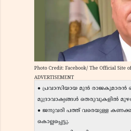
Photo Credit: Facebook/ The Official Site 
ADVERTISEMENT
● പ്രവാസിയായ മുൻ രാജകുമാരൻ റ
മുദ്രാവാക്യങ്ങൾ തെരുവുകളിൽ മുഴങ്
● ജനുവരി പത്ത് വരെയുള്ള കണക്ക
കൊല്ലപ്പെട്ടു.