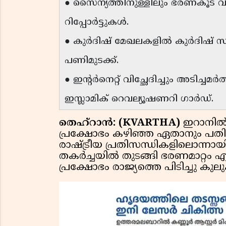
● സൈന്യത്തിനുള്ളിലും ഭരണകൂട വി
റിപ്പോർട്ടുകൾ.
● കുർദിഷ് മേഖലകളിൽ കുർദിഷ് 
പണിമുടക്ക്.
● ഇന്റർനെറ്റ് വിച്ഛേദിച്ചും അടിച്
ഇസ്ലാമിക് റെവല്യൂഷണറി ഗാർഡ്.
തെഹ്റാൻ: (KVARTHA)
ഇറാനിൽ പ
പ്രക്ഷോഭം കഴിഞ്ഞ ഏതാനും പതിറ
രാഷ്ട്രീയ പ്രതിസന്ധികളിലൊന്നായ
തകർച്ചയിൽ തുടങ്ങി ഭരണമാറ്റം എന
പ്രക്ഷോഭം രാജ്യത്തെ പിടിച്ചു കു