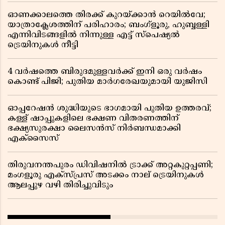
ഓണക്കാലത്തെ തിരക്ക് കുറയ്ക്കാൻ റെയിൽവേ;
യാത്രാക്ലേശത്തിന് പരിഹാരം; ബംഗ്ളൂരു, ഹുബ്ബള്ളി
എന്നിവിടങ്ങളിൽ നിന്നുള്ള എട്ട് സ്പെഷ്യൽ
ട്രെയിനുകൾ നീട്ടി
4 വർഷത്തെ ബിരുദമുള്ളവർക്ക് ഇനി ഒരു വർഷം
കൊണ്ട് പിജി; പുതിയ മാർഗരേഖയുമായി യുജിസി
ഓപ്പറേഷൻ ശുദ്ധിയുടെ ഭാഗമായി പുതിയ ഉത്തരവ്;
കള്ള് ഷാപ്പുകളിലെ ഭക്ഷണ വിതരണത്തിന്
ഭക്ഷ്യസുരക്ഷാ ലൈസൻസ് നിർബന്ധമാക്കി
എക്സൈസ്
തിരുവനന്തപുരം ഡിവിഷനിൽ ട്രാക്ക് അറ്റകുറ്റപ്പണി;
മംഗളൂരു എക്സ്പ്രസ് അടക്കം നാല് ട്രെയിനുകൾ
ആലപ്പുഴ വഴി തിരിച്ചുവിടും