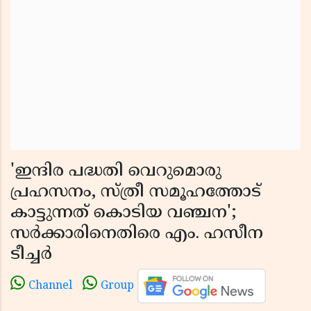
'ഇന്ദിര പദ്ധതി വെറുമൊരു
പ്രഹസനം, സ്ത്രീ സമൂഹത്തോട്
കാട്ടുന്നത് കൊടിയ വഞ്ചന';
സർക്കാരിനെതിരെ എം. ഹസീന
ടീച്ചർ
Channel
Group