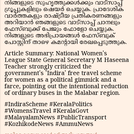
നിങ്ങളുടെ സുഹൃത്തുക്കൾക്കും വാട്സാപ്പ്
ഗ്രൂപ്പുകളിലും ഷെയർ ചെയ്യുക. പ്രാദേശിക
വാർത്തകളും രാഷ്ട്രീയ പ്രതികരണങ്ങളും
അറിയാൻ ഞങ്ങളുടെ വാട്സാപ്പ് ചാനലും
ഫേസ്ബുക്ക് പേജും ഫോളോ ചെയ്യുക.
നിങ്ങളുടെ അഭിപ്രായങ്ങൾ ഫേസ്ബുക്
പോസ്റ്റിന് താഴെ കമൻ്റായി രേഖപ്പെടുത്തുക.
Article Summary: National Women's
League State General Secretary M Haseena
Teacher strongly criticized the
government's 'Indira' free travel scheme
for women as a political gimmick and a
farce, pointing out the intentional reduction
of ordinary buses in the Malabar region.
#IndiraScheme #KeralaPolitics
#WomensTravel #KeralaGovt
#MalayalamNews #PublicTransport
#KozhikodeNews #AmmuNews