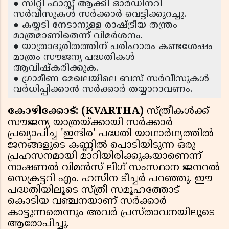
● സിറ്റി ഫാസ്റ്റ് ആക്കി ഓർഡിനറി
സർവീസുകൾ സർക്കാർ വെട്ടിക്കുറച്ചു.
● കയ്യടി നേടാനുള്ള രാഷ്ട്രീയ തന്ത്രം
മാത്രമാണിതെന്ന് വിമർശനം.
● യാത്രാദുരിതത്തിന് പരിഹാരം കണ്ടശേഷം
മാത്രം സൗജന്യ പദ്ധതികൾ
ആവിഷ്കരിക്കുക.
● ഗ്രാമീണ മേഖലയിലെ ബസ് സർവീസുകൾ
വർധിപ്പിക്കാൻ സർക്കാർ തയ്യാറാവണം.
കോഴിക്കോട്: (KVARTHA)
സ്ത്രീകൾക്ക്
സൗജന്യ യാത്രയ്ക്കായി സർക്കാർ
പ്രഖ്യാപിച്ച 'ഇന്ദിര' പദ്ധതി യാഥാർഥ്യത്തിൽ
ജനങ്ങളുടെ കണ്ണിൽ പൊടിയിടുന്ന ഒരു
പ്രഹസനമായി മാറിയിരിക്കുകയാണെന്ന്
നാഷണൽ വിമൻസ് ലീഗ് സംസ്ഥാന ജനറൽ
സെക്രട്ടറി എം. ഹസീന ടീച്ചർ പറഞ്ഞു. ഈ
പദ്ധതിയിലൂടെ സ്ത്രീ സമൂഹത്തോട്
കൊടിയ വഞ്ചനയാണ് സർക്കാർ
കാട്ടുന്നതെന്നും അവർ പ്രസ്താവനയിലൂടെ
ആരോപിച്ചു.