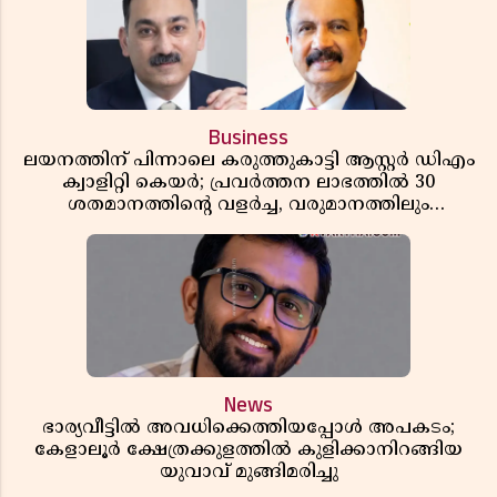
Business
ലയനത്തിന് പിന്നാലെ കരുത്തുകാട്ടി ആസ്റ്റർ ഡിഎം
ക്വാളിറ്റി കെയർ; പ്രവർത്തന ലാഭത്തിൽ 30
ശതമാനത്തിൻ്റെ വളർച്ച, വരുമാനത്തിലും
ലാഭത്തിലും വൻ കുതിപ്പ് രേഖപ്പെടുത്തി ആദ്യ പാദ
റിപ്പോർട്ട് പുറത്ത്
News
ഭാര്യവീട്ടിൽ അവധിക്കെത്തിയപ്പോൾ അപകടം;
കേളാലൂർ ക്ഷേത്രക്കുളത്തിൽ കുളിക്കാനിറങ്ങിയ
യുവാവ് മുങ്ങിമരിച്ചു