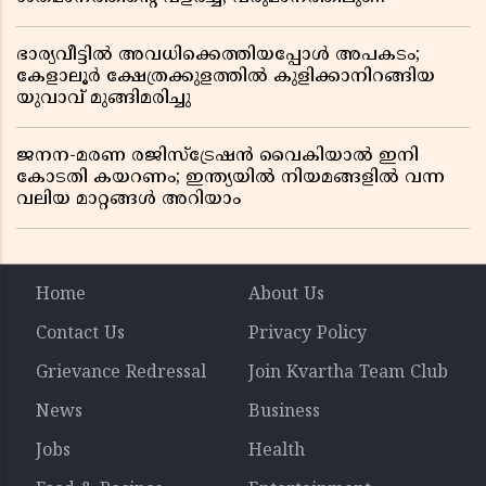
ലാഭത്തിലും വൻ കുതിപ്പ് രേഖപ്പെടുത്തി ആദ്യ പാദ
റിപ്പോർട്ട് പുറത്ത്
ഭാര്യവീട്ടിൽ അവധിക്കെത്തിയപ്പോൾ അപകടം;
കേളാലൂർ ക്ഷേത്രക്കുളത്തിൽ കുളിക്കാനിറങ്ങിയ
യുവാവ് മുങ്ങിമരിച്ചു
ജനന-മരണ രജിസ്ട്രേഷൻ വൈകിയാൽ ഇനി
കോടതി കയറണം; ഇന്ത്യയിൽ നിയമങ്ങളിൽ വന്ന
വലിയ മാറ്റങ്ങൾ അറിയാം
Home
About Us
Contact Us
Privacy Policy
Grievance Redressal
Join Kvartha Team Club
News
Business
Jobs
Health