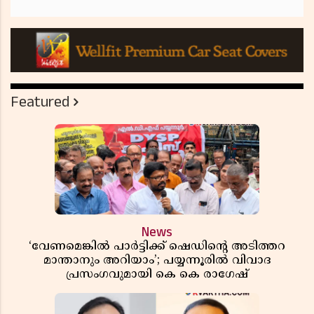
Featured
News
‘വേണമെങ്കിൽ പാർട്ടിക്ക് ഷെഡിൻ്റെ അടിത്തറ
മാന്താനും അറിയാം’; പയ്യന്നൂരിൽ വിവാദ
പ്രസംഗവുമായി കെ കെ രാഗേഷ്