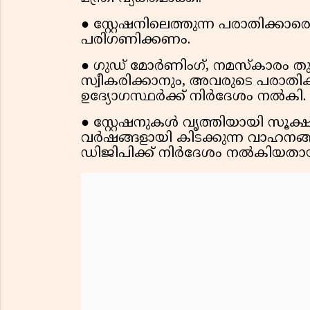
● സ്റ്റേഷനിലെത്തുന്ന പരാതിക്കാ
പരിഗണിക്കണം.
● ഗുഡ് മോർണിംഗ്, നമസ്കാരം തു
സ്വീകരിക്കാനും, അവരുടെ പരാ
ഉദ്യോഗസ്ഥർക്ക് നിർദേശം നൽകി.
● സ്റ്റേഷനുകൾ വൃത്തിയായി സൂക്ഷ
വർഷങ്ങളായി കിടക്കുന്ന വാഹനങ്
ഡിജിപിക്ക് നിർദേശം നൽകിയതായും