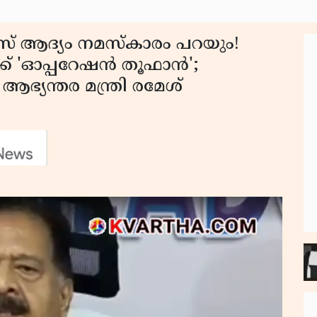
സ് ആദ്യം നമസ്കാരം പറയും!
്ക് 'ഓപ്പറേഷൻ തൂഫാൻ';
 ആഭ്യന്തര മന്ത്രി രമേശ്