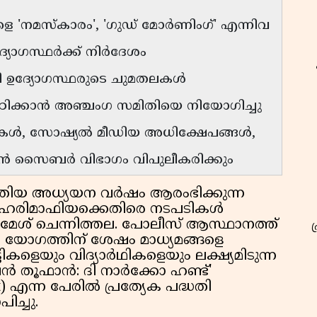
ളെ 'നമസ്കാരം', 'ഗുഡ് മോർണിംഗ്' എന്നിവ
ദ്യോഗസ്ഥർക്ക് നിർദേശം
ദ്യോഗസ്ഥരുടെ ചുമതലകൾ
ച് പഠിക്കാൻ അഞ്ചംഗ സമിതിയെ നിയോഗിച്ചു
ുകൾ, സോഷ്യൽ മീഡിയ അധിക്ഷേപങ്ങൾ,
തടയാൻ സൈബർ വിഭാഗം വിപുലീകരിക്കും
തിയ അധ്യയന വർഷം ആരംഭിക്കുന്ന
 ലഹരിമാഫിയക്കെതിരെ നടപടികൾ
രി രമേശ് ചെന്നിത്തല. പോലീസ് ആസ്ഥാനത്ത്
യ യോഗത്തിന് ശേഷം മാധ്യമങ്ങളെ
ികളെയും വിദ്യാർഥികളെയും ലക്ഷ്യമിടുന്ന
ൻ തൂഫാൻ: ദി നാർക്കോ ഹണ്ട്'
t) എന്ന പേരിൽ പ്രത്യേക പദ്ധതി
ിച്ചു.