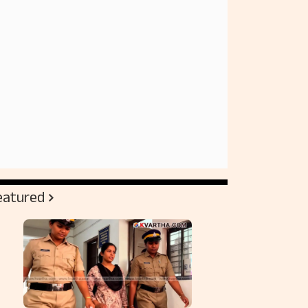
eatured