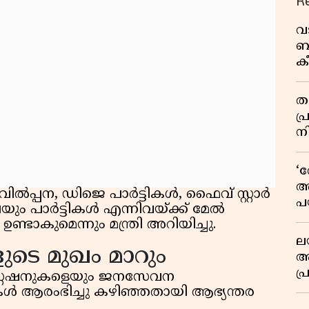
R
വ
ബ
ക
വി
തള
പ
ന
‘
അ
ൽപ്പന, ഡിജെ പാർട്ടികൾ, ഫൈവ് സ്റ്റാർ
പ
ം പാർട്ടികൾ എന്നിവയ്ക്ക് മേൽ
ക
്ടാകുമെന്നും മന്ത്രി അറിയിച്ചു.
ല
ുടെ മുഖം മാറും
ആ
പ
്റ്റേഷനുകളെയും ജനസേവന
ശ
പടികൾ ആരംഭിച്ചു കഴിഞ്ഞതായി ആഭ്യന്തര
വ