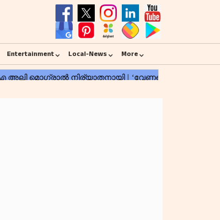
Entertainment
Local-News
More