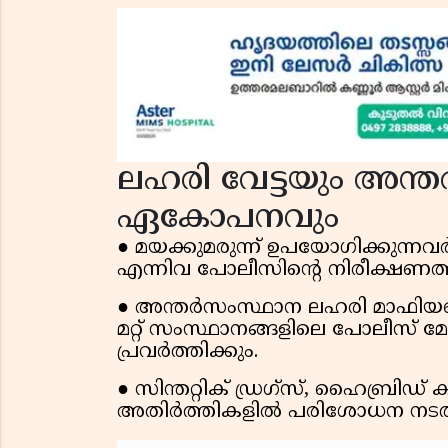
ലഹരി വേട്ടയും അന്
ഏകോപനവും
● മയക്കുമരുന്ന് ഉപയോഗിക്കുന്നവ
എന്നിവ പോലീസിൻ്റെ നിരീക്ഷണത്ത
● അന്തർസംസ്ഥാന ലഹരി മാഫിയയ
മറ്റ് സംസ്ഥാനങ്ങളിലെ പോലീസ് മേ
പ്രവർത്തിക്കും.
● സിന്തറ്റിക് ഡ്രഗ്സ്, ഹൈബ്രിഡ
അതിർത്തികളിൽ പരിശോധന നടത്