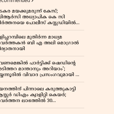
ecommended
കുതിപ്പ് രേഖപ്പെടുത്തി ആദ്യ പാദ
റിപ്പോർട്ട് പുറത്ത്
ടകര മയക്കുമരുന്ന് കേസ്;
ിആർസി അധ്യാപിക കെ സി
ീർത്തനയെ പോലീസ് കസ്റ്റഡിയിൽ
ട്ടു
ിപ്പറമ്പിലെ മുതിർന്ന മാധ്യമ
്രവർത്തകൻ ബി എ അലി മൊഗ്രാൽ
ിര്യാതനായി
വേണമെങ്കിൽ പാർട്ടിക്ക് ഷെഡിൻ്റെ
ടിത്തറ മാന്താനും അറിയാം’;
യ്യന്നൂരിൽ വിവാദ പ്രസംഗവുമായി കെ
െ രാഗേഷ്
യനത്തിന് പിന്നാലെ കരുത്തുകാട്ടി
സ്റ്റർ ഡിഎം ക്വാളിറ്റി കെയർ;
്രവർത്തന ലാഭത്തിൽ 30
തമാനത്തിൻ്റെ വളർച്ച,
രുമാനത്തിലും ലാഭത്തിലും വൻ