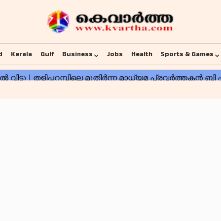
d
Kerala
Gulf
Business
Jobs
Health
Sports & Games