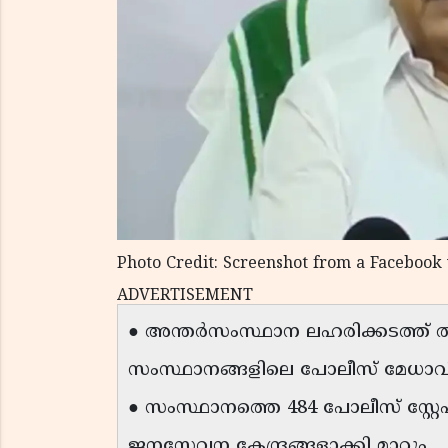
Photo Credit: Screenshot from a Facebook
ADVERTISEMENT
● അന്തർസംസ്ഥാന ലഹരിക്കടത്ത് ത
സംസ്ഥാനങ്ങളിലെ പോലീസ് മേധാവിമാ
● സംസ്ഥാനത്തെ 484 പോലീസ് സ്റ്റേ
ജനസേവന കേന്ദ്രങ്ങളാക്കി മാറ്റും