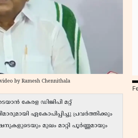
 video by Ramesh Chennithala
F
ടയാൻ കേരള ഡിജിപി മറ്റ്
രുമായി ഏകോപിപ്പിച്ചു പ്രവർത്തിക്കും
ഷനുകളുടെയും മുഖം മാറ്റി പൂർണ്ണമായും