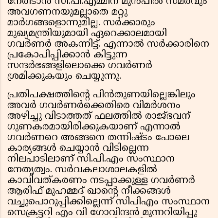
നേരിടാൻ സി.പി.എമ്മിന് മുൻപിൽ സമരവും
അവഗണനയുമല്ലാതെ മറ്റു
മാർഗങ്ങളൊന്നുമില്ല. സർക്കാരും
മുഖ്യമന്ത്രിയുമായി ഏറെക്കാലമായി
ഗവർണർ അകന്നിട്ട്. എന്നാൽ സർക്കാരിനെ
പ്രകോപിപ്പിക്കാൻ കിട്ടുന്ന
സന്ദർഭങ്ങളിലൊക്കെ ഗവർണർ
ശ്രമിക്കുകയും ചെയ്യുന്നു.
പ്രതിപക്ഷത്തിൻ്റെ പിൻതുണയില്ലെങ്കിലും
അവർ ഗവർണർക്കെതിരെ വിമർശനം
അഴിച്ചു വിടാത്തത് ഫലത്തിൽ രാജ്ഭവന്
ഗുണകരമായിരിക്കുകയാണ് എന്നാൽ
ഗവർണറെ അങ്ങനെ തന്നിഷ്ടം പോലെ
കാര്യങ്ങൾ ചെയ്യാൻ വിടില്ലെന്ന
നിലപാടിലാണ് സി.പി.എം സംസ്ഥാന
നേതൃത്വം. സര്‍വകലാശാലകളിൽ
കാവിവത്കരണം നടപ്പാക്കുള്ള ഗവര്‍ണർ
ആരിഫ് മുഹമ്മദ് ഖാന്റെ നീക്കങ്ങൾ
വച്ചുപൊറുപ്പിക്കില്ലെന്ന് സിപിഎം സംസ്ഥാന
സെക്രട്ടറി എം വി ഗോവിന്ദൻ മുന്നറിയിപ്പു