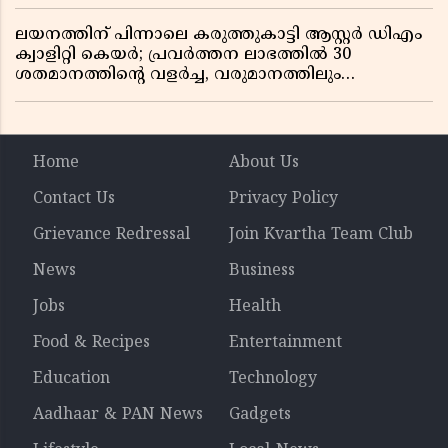
ലയനത്തിന് പിന്നാലെ കരുത്തുകാട്ടി ആസ്റ്റർ ഡിഎം
ക്വാളിറ്റി കെയർ; പ്രവർത്തന ലാഭത്തിൽ 30
ശതമാനത്തിൻ്റെ വളർച്ച, വരുമാനത്തിലും
ലാഭത്തിലും വൻ കുതിപ്പ് രേഖപ്പെടുത്തി ആദ്യ പാദ
റിപ്പോർട്ട് പുറത്ത്
Home
About Us
Contact Us
Privacy Policy
Grievance Redressal
Join Kvartha Team Club
News
Business
Jobs
Health
Food & Recipes
Entertainment
Education
Technology
Aadhaar & PAN News
Gadgets