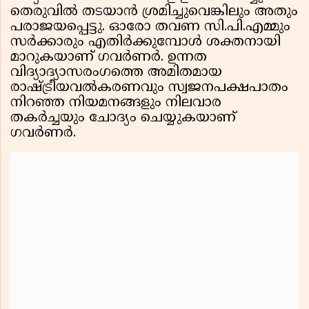
തെരുവിൽ തടയാൻ ശ്രമിച്ചുവെങ്കിലും അതും
പരാജയപ്പെട്ടു. ഓരോ തവണ സി.പി.എമ്മും
സർക്കാരും എതിർക്കുമ്പോൾ ശക്തനായി
മാറുകയാണ് ഗവർണർ. ഉന്നത
വിദ്യാദ്യാസരംഗത്തെ അമിതമായ
രാഷ്ട്രീയവൽകരണവും സ്വജനപക്ഷപാതം
നിറഞ്ഞ നിയമനങ്ങളും നിലവാര
തകർച്ചയും ചോദ്യം ചെയ്യുകയാണ്
ഗവർണർ.