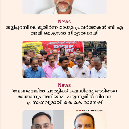
News
തളിപ്പറമ്പിലെ മുതിർന്ന മാധ്യമ പ്രവർത്തകൻ ബി എ
അലി മൊഗ്രാൽ നിര്യാതനായി
News
‘വേണമെങ്കിൽ പാർട്ടിക്ക് ഷെഡിൻ്റെ അടിത്തറ
മാന്താനും അറിയാം’; പയ്യന്നൂരിൽ വിവാദ
പ്രസംഗവുമായി കെ കെ രാഗേഷ്