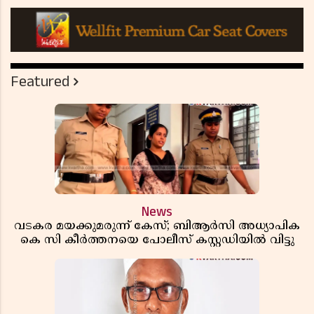
Featured
News
വടകര മയക്കുമരുന്ന് കേസ്; ബിആർസി അധ്യാപിക
കെ സി കീർത്തനയെ പോലീസ് കസ്റ്റഡിയിൽ വിട്ടു