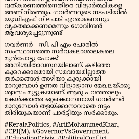
വത്കരണത്തിനെതിരെ വിദ്യാർത്ഥികളെ
അണിനിരത്തും. ഗവർണറുടെ നടപടിയിൽ
യുഡിഎഫ് നിലപാട് എന്താണെന്നും
വ്യക്തമാക്കണമെന്നും ഗോവിന്ദൻ
ആവശ്യപ്പെടുന്നുണ്ട്.
ഗവർണർ - സി. പി എം പോരിൽ
സംസ്ഥാനത്തെ സർവകലാശാലകലെ
മുൻപോട്ടു പോക്ക്
അനിശ്ചിതാവസ്ഥയിലാണ്. കഴിഞ്ഞ
കുറെക്കാലമായി സമവായമില്ലാത്ത
തർക്കങ്ങൾ അഴിയാ കുരുക്കായി
മാറുമ്പോൾ ഉന്നത വിദ്യാഭ്യാസ മേഖലയ്ക്കു
ശ്വാസം മുട്ടുകയാണ്. ആരു പറഞ്ഞാലും
കേൾക്കാത്ത ഒറ്റക്കൊമ്പനായി ഗവർണർ
മാറുമ്പോൾ തളയ്ക്കാനാവാതെ നട്ടം
തിരിയുകയാണ് പാർട്ടിയും സർക്കാരും.
#KeralaPolitics, #ArifMohammedKhan,
#CPI(M), #GovernorVsGovernment,
#EducationCrisis, #PoliticalConflict