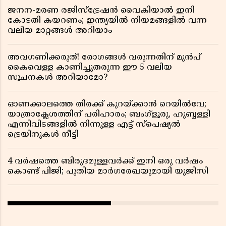
ജനന-മരണ രജിസ്ട്രേഷൻ വൈകിയാൽ ഇനി
കോടതി കയറണം; ഇന്ത്യയിൽ നിയമങ്ങളിൽ വന്ന
വലിയ മാറ്റങ്ങൾ അറിയാം
അവഗണിക്കരുത്! രോഗങ്ങൾ വരുന്നതിന് മുൻപ്
കൈവെള്ള കാണിച്ചുതരുന്ന ഈ 5 വലിയ
സൂചനകൾ അറിയാമോ?
ഓണക്കാലത്തെ തിരക്ക് കുറയ്ക്കാൻ റെയിൽവേ;
യാത്രാക്ലേശത്തിന് പരിഹാരം; ബംഗ്ളൂരു, ഹുബ്ബള്ളി
എന്നിവിടങ്ങളിൽ നിന്നുള്ള എട്ട് സ്പെഷ്യൽ
ട്രെയിനുകൾ നീട്ടി
4 വർഷത്തെ ബിരുദമുള്ളവർക്ക് ഇനി ഒരു വർഷം
കൊണ്ട് പിജി; പുതിയ മാർഗരേഖയുമായി യുജിസി