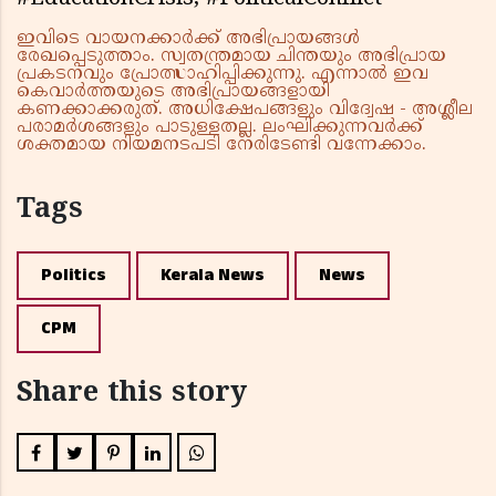
ഇവിടെ വായനക്കാർക്ക് അഭിപ്രായങ്ങൾ
രേഖപ്പെടുത്താം. സ്വതന്ത്രമായ ചിന്തയും അഭിപ്രായ
പ്രകടനവും പ്രോത്സാഹിപ്പിക്കുന്നു. എന്നാൽ ഇവ
കെവാർത്തയുടെ അഭിപ്രായങ്ങളായി
കണക്കാക്കരുത്. അധിക്ഷേപങ്ങളും വിദ്വേഷ - അശ്ലീല
പരാമർശങ്ങളും പാടുള്ളതല്ല. ലംഘിക്കുന്നവർക്ക്
ശക്തമായ നിയമനടപടി നേരിടേണ്ടി വന്നേക്കാം.
Tags
Politics
Kerala News
News
CPM
Share this story