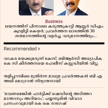
Business
ലയനത്തിന് പിന്നാലെ കരുത്തുകാട്ടി ആസ്റ്റർ ഡിഎം
ക്വാളിറ്റി കെയർ; പ്രവർത്തന ലാഭത്തിൽ 30
ശതമാനത്തിൻ്റെ വളർച്ച, വരുമാനത്തിലും
ലാഭത്തിലും വൻ കുതിപ്പ് രേഖപ്പെടുത്തി ആദ്യ പാദ
റിപ്പോർട്ട് പുറത്ത്
Recommended
വടകര മയക്കുമരുന്ന് കേസ്; ബിആർസി അധ്യാപിക
കെ സി കീർത്തനയെ പോലീസ് കസ്റ്റഡിയിൽ വിട്ടു
തളിപ്പറമ്പിലെ മുതിർന്ന മാധ്യമ പ്രവർത്തകൻ ബി എ
അലി മൊഗ്രാൽ നിര്യാതനായി
‘വേണമെങ്കിൽ പാർട്ടിക്ക് ഷെഡിൻ്റെ അടിത്തറ
മാന്താനും അറിയാം’; പയ്യന്നൂരിൽ വിവാദ
പ്രസംഗവുമായി കെ കെ രാഗേഷ്