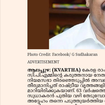
Photo Credit: Facebook/ G Sudhakaran
ADVERTISEMENT
ആലപ്പുഴ: (KVARTHA)
കേരള രാഷ
സി.പി.എമ്മിന്റെ കരുത്തനായ നേ
നിയമസഭാ തിരഞ്ഞെടുപ്പിൽ അമ്പലപ
തീരുമാനിച്ചത് രാഷ്ട്രീയ വൃത്തങ്
മാറിയിരിക്കുകയാണ്. 63 വർഷത്തെ 
സുധാകരൻ പുതിയ വഴി തേടുമ്പോൾ
അദ്ദേഹം തന്നെ പടുത്തുയർത്തിയ