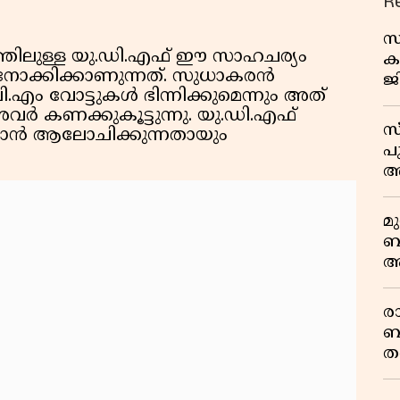
R
സ
ത്തിലുള്ള യു.ഡി.എഫ് ഈ സാഹചര്യം
ക
 നോക്കിക്കാണുന്നത്. സുധാകരൻ
ജ
.പി.എം വോട്ടുകൾ ഭിന്നിക്കുമെന്നും അത്
പ
വർ കണക്കുകൂട്ടുന്നു. യു.ഡി.എഫ്
വ
സ
്കാൻ ആലോചിക്കുന്നതായും
പ
അ
മ
ബ
ആ
പ
ര
ബ
ത
മ
വ