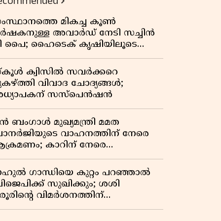
ecommended
ംസ്ഥാനത്തെ മികച്ച കൂൺ
ർഷകനുള്ള അവാർഡ് നേടി സച്ചിൻ
ി പൈ; ഹൈടെക് കൃഷിയിലൂടെ
്രതിവർഷം 50 ലക്ഷം രൂപയുടെ
രുമാനം
്കൂൾ ക്വിസിൽ സവർക്കറെ
ുകഴ്ത്തി വിവാദ ചോദ്യങ്ങൾ;
ധ്യാപകന് സസ്പെൻഷൻ
ുൻ ബംഗാൾ മുഖ്യമന്ത്രി മമത
ാനർജിയുടെ വാഹനത്തിന് നേരെ
ക്രമണം; കാറിന് നേരെ
ാഞ്ഞുകയറി അക്രമികൾ
ാഹുൽ ഗാന്ധിയെ കുറ്റം പറഞ്ഞാൽ
ിജെപിക്ക് സുഖിക്കും; ശശി
രൂരിന്റെ വിമർശനത്തിന്
റുപടിയുമായി കെ സി
േണുഗോപാൽ