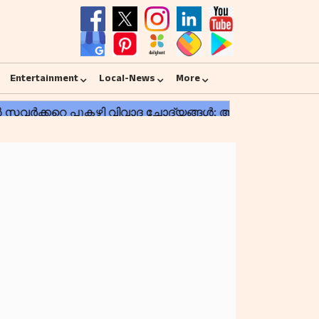
Entertainment
Local-News
More