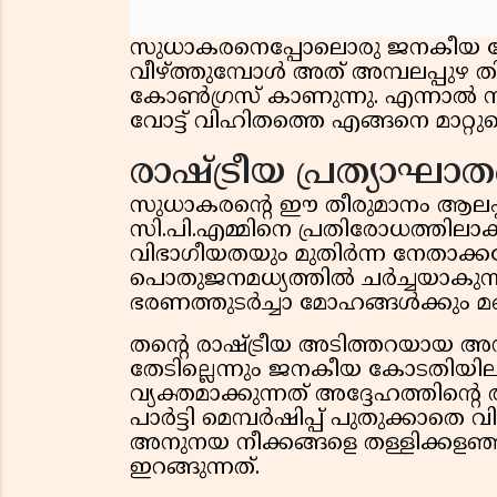
സുധാകരനെപ്പോലൊരു ജനകീയ നേ
വീഴ്ത്തുമ്പോൾ അത് അമ്പലപ്പുഴ ത
കോൺഗ്രസ് കാണുന്നു. എന്നാൽ സു
വോട്ട് വിഹിതത്തെ എങ്ങനെ മാറ്റു
രാഷ്ട്രീയ പ്രത്യാഘാ
സുധാകരന്റെ ഈ തീരുമാനം ആലപ്പുഴ
സി.പി.എമ്മിനെ പ്രതിരോധത്തിലാക്ക
വിഭാഗീയതയും മുതിർന്ന നേതാക
പൊതുജനമധ്യത്തിൽ ചർച്ചയാകുന്
ഭരണത്തുടർച്ചാ മോഹങ്ങൾക്കും മങ്
തന്റെ രാഷ്ട്രീയ അടിത്തറയായ അ
തേടില്ലെന്നും ജനകീയ കോടതിയില
വ്യക്തമാക്കുന്നത് അദ്ദേഹത്തിന്
പാർട്ടി മെമ്പർഷിപ്പ് പുതുക്കാതെ വ
അനുനയ നീക്കങ്ങളെ തള്ളിക്കളഞ
ഇറങ്ങുന്നത്.