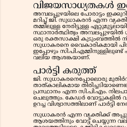
വിജയസാധ്യതകൾ ഇ
അമ്പലപ്പുഴയിലെ പോരാട്ടം ഇക്കുറി
മറിച്ച് ജി. സുധാകരൻ എന്ന വ്യക്
തമ്മിലുള്ള നേരിട്ടുള്ള ഏറ്റുമുട്ടലാ
സ്ഥാനാർത്ഥിത്വം അമ്പലപ്പുഴയിൽ
ഒരു രക്തസാക്ഷി കുടുംബത്തിൽ നി
സുധാകരനെ വൈകാരികമായി പിന്ത
ഇപ്പോഴും സി.പി.എമ്മിനുള്ളിലുണ്ട
വലിയ ആശങ്കയാണ്.
​പാർട്ടി കരുത്ത്
​ജി. സുധാകരനെപ്പോലൊരു മുതിർന്ന
താത്കാലികമായ തിരിച്ചടിയാണെങ്ക
പ്രസ്ഥാനം എന്ന സി.പി.എം. നിലപ
ചെലുത്തും. കേഡർ വോട്ടുകളിൽ വി
ഉറച്ച വിശ്വാസത്തിലാണ് പാർട്ടി നേത
സുധാകരൻ എന്ന വ്യക്തിക്ക് അപ്പുറ
ആശയത്തിനും വോട്ട് ചെയ്യുന്ന വ