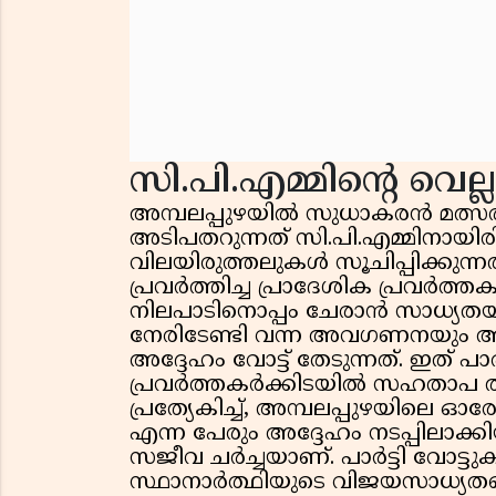
സി.പി.എമ്മിന്റെ വെല്
അമ്പലപ്പുഴയിൽ സുധാകരൻ മത്സര
അടിപതറുന്നത് സി.പി.എമ്മിനായിരി
വിലയിരുത്തലുകൾ സൂചിപ്പിക്കുന്
പ്രവർത്തിച്ച പ്രാദേശിക പ്രവർത്
നിലപാടിനൊപ്പം ചേരാൻ സാധ്യതയുണ്ട
നേരിടേണ്ടി വന്ന അവഗണനയും അപ
അദ്ദേഹം വോട്ട് തേടുന്നത്. ഇത് പാ
പ്രവർത്തകർക്കിടയിൽ സഹതാപ തര
പ്രത്യേകിച്ച്, അമ്പലപ്പുഴയിലെ 
എന്ന പേരും അദ്ദേഹം നടപ്പിലാക്
സജീവ ചർച്ചയാണ്. പാർട്ടി വോട്ടു
സ്ഥാനാർത്ഥിയുടെ വിജയസാധ്യതയ