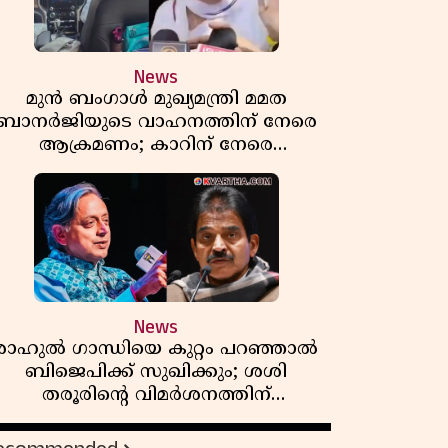
News
മുൻ ബംഗാൾ മുഖ്യമന്ത്രി മമത
ബാനർജിയുടെ വാഹനത്തിന് നേരെ
ആക്രമണം; കാറിന് നേരെ
പാഞ്ഞുകയറി അക്രമികൾ
News
രാഹുൽ ഗാന്ധിയെ കുറ്റം പറഞ്ഞാൽ
ബിജെപിക്ക് സുഖിക്കും; ശശി
തരൂരിന്റെ വിമർശനത്തിന്
മറുപടിയുമായി കെ സി
വേണുഗോപാൽ