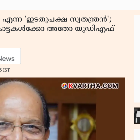
ന്ന 'ഇടതുപക്ഷ സ്വതന്ത്രൻ';
കോട്ടകൾക്കോ അതോ യുഡിഎഫ്
6 IST