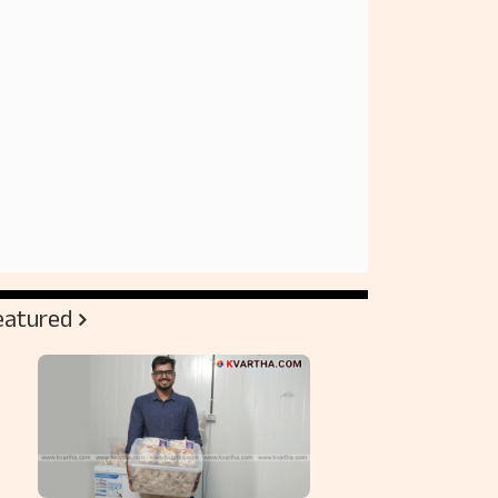
eatured