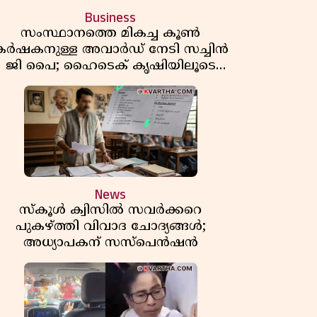
Business
സംസ്ഥാനത്തെ മികച്ച കൂൺ
കർഷകനുള്ള അവാർഡ് നേടി സച്ചിൻ
ജി പൈ; ഹൈടെക് കൃഷിയിലൂടെ
പ്രതിവർഷം 50 ലക്ഷം രൂപയുടെ
വരുമാനം
News
സ്കൂൾ ക്വിസിൽ സവർക്കറെ
പുകഴ്ത്തി വിവാദ ചോദ്യങ്ങൾ;
അധ്യാപകന് സസ്പെൻഷൻ