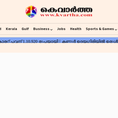
d
Kerala
Gulf
Business
Jobs
Health
Sports & Games