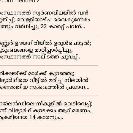
ecommended
ംസ്ഥാനത്ത് സ്വർണവിലയിൽ വൻ
ുതിപ്പ്; വെള്ളിയാഴ്ച വൈകുന്നേരം
ണ്ടും വർധിച്ചു, 22 കാരറ്റ് പവന്
,10,920 രൂപയായി
ണ്ണൂർ ഉദയഗിരിയിൽ ഉരുൾപൊട്ടൽ;
ടുംബങ്ങളെ മാറ്റിപ്പാർപ്പിച്ചു,
ംസ്ഥാനത്ത് നാലിടത്ത് ചുവപ്പ്
ാഗ്രത
ീക്ഷയ്ക്ക് മാർക്ക് കുറഞ്ഞു;
ിദ്യാർഥിയെ വീട്ടിൽ മരിച്ച നിലയിൽ
ണ്ടെത്തിയ സംഭവത്തിൽ പ്രധാന
ധ്യാപികക്കെതിരെ പരാതി
ായ്‌ലൻഡിലെ സ്‌കൂളിൽ വെടിവെപ്പ്;
ൂന്ന് വിദ്യാർഥികളടക്കം ആറ് മരണം,
ക്രമിയായ 14 കാരനും
രിച്ചനിലയിൽ