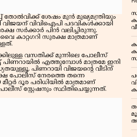
R
സ
 തോൽവിക്ക് ശേഷം മുൻ മുഖ്യമന്ത്രിയും
ക
യി വിജയന് വിവിഐപി പദവികൾക്കായി
വീ
്ഷ സർക്കാർ പിൻ വലിച്ചിരുന്നു.
1
വൈ കാറ്റഗറി സുരക്ഷ മാത്രമാണ്
്ളത്.
ക
കു
ിലുള്ള വസതിക്ക് മുന്നിലെ പോലീസ്
സ
ട്ട് പിണറായിൽ എത്തുമ്പോൾ മാത്രമേ ഇനി
ജ
യതയുള്ളൂ. പിണറായി വിജയന്റെ വീടിന്
്ഷ പോലീസ് നേരത്തെ തന്നെ
പര
0 മീറ്റർ ദൂര പരിധിയിൽ മാത്രമാണ്
വ
സ് സ്റ്റേഷനും സ്ഥിതിചെയ്യുന്നത്.
ക
അ
ത
മ
അ
മ