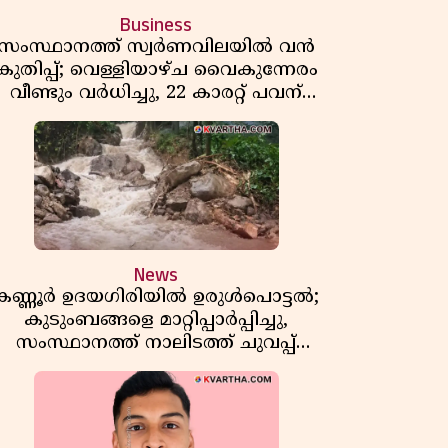
Business
സംസ്ഥാനത്ത് സ്വർണവിലയിൽ വൻ
കുതിപ്പ്; വെള്ളിയാഴ്ച വൈകുന്നേരം
വീണ്ടും വർധിച്ചു, 22 കാരറ്റ് പവന്
1,10,920 രൂപയായി
News
കണ്ണൂർ ഉദയഗിരിയിൽ ഉരുൾപൊട്ടൽ;
കുടുംബങ്ങളെ മാറ്റിപ്പാർപ്പിച്ചു,
സംസ്ഥാനത്ത് നാലിടത്ത് ചുവപ്പ്
ജാഗ്രത