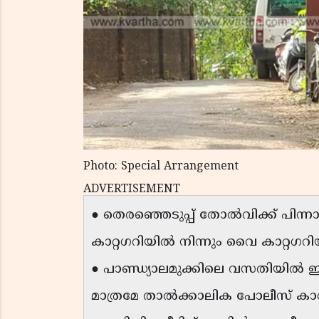
Photo: Special Arrangement
ADVERTISEMENT
● തെരഞ്ഞെടുപ്പ് തോൽവിക്ക് പിന
കാറ്റഗറിയിൽ നിന്നും വൈ കാറ്റഗറിയില
● പാണ്ഡ്യാലമുക്കിലെ വസതിയിൽ ഇന
മാത്രമേ താൽക്കാലിക പോലീസ് ക