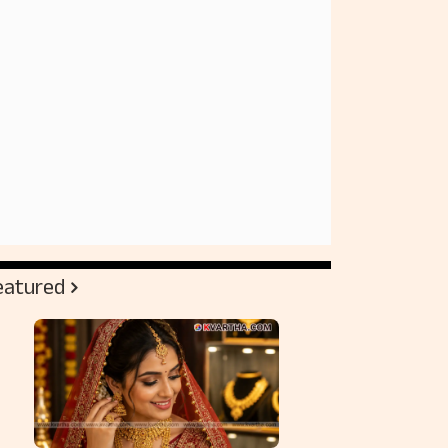
eatured