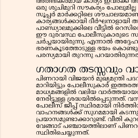
അതിഭീകരമായ കാര്യം ഇവർക്ക് അ
ഒരു ശുചിമുറി സൗകര്യം പോലുമില്ല
സൂപ്പർ മാർക്കറ്റിലെ ശൗചാലയമാണ
കാര്യങ്ങൾക്കായി ദീർഘനാളായി ആശ
പാണ്ഡ്യാലമുക്കിലെ വീട്ടിൽ റെസിഡെ
ഈ ദുരവസ്ഥ പോലീസുകാരുടെ സംഘ
ചർച്ചയായിരുന്നു. എന്നാൽ അദ്ദേഹം
ഭരണകൂടത്തോടുള്ള ഭയം കൊണ്ട
പരസ്യമായി തുറന്നു പറയാതിരുന്നത
ഗതാഗത തടസ്സവും വാ
പിണറായി വിജയൻ മുഖ്യമന്ത്രി പദ
മാറിയിട്ടും പോലീസുകാർ ഇത്തരത്
മാധ്യമങ്ങളിൽ വലിയ വാർത്തയായതി
നേരിട്ടുള്ള ശ്രദ്ധയിൽപ്പെടുന്നത്
പോലീസ് ജീപ്പ് സ്ഥിരമായി നിർത്തിയ
വാഹനങ്ങൾക്ക് സുഗമമായി കടന്
പ്രയാസമുണ്ടാക്കാറുണ്ട്. വീതി 
വേങ്ങാട് പഞ്ചായത്തിലാണ് പിണ
സ്ഥിതിചെയ്യുന്നത്.