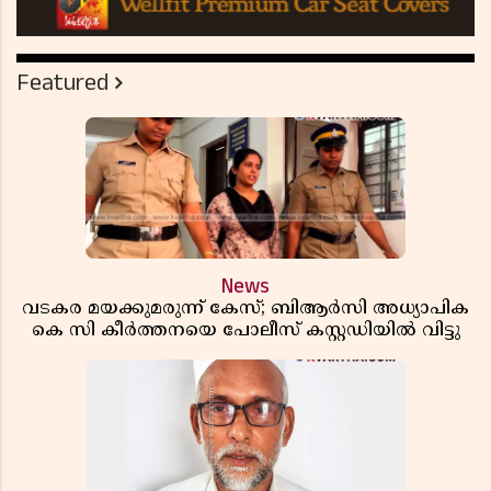
Featured
News
വടകര മയക്കുമരുന്ന് കേസ്; ബിആർസി അധ്യാപിക
കെ സി കീർത്തനയെ പോലീസ് കസ്റ്റഡിയിൽ വിട്ടു