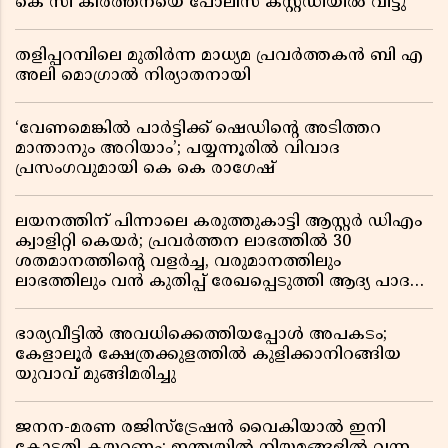
കെ സി കീർത്തനയെ പോലീസ് കസ്റ്റഡിയിൽ വിട്ടു
തളിപ്പറമ്പിലെ മുതിർന്ന മാധ്യമ പ്രവർത്തകൻ ബി എ
അലി മൊഗ്രാൽ നിര്യാതനായി
‘വേണമെങ്കിൽ പാർട്ടിക്ക് ഷെഡിൻ്റെ അടിത്തറ
മാന്താനും അറിയാം’; പയ്യന്നൂരിൽ വിവാദ
പ്രസംഗവുമായി കെ കെ രാഗേഷ്
ലയനത്തിന് പിന്നാലെ കരുത്തുകാട്ടി ആസ്റ്റർ ഡിഎം
ക്വാളിറ്റി കെയർ; പ്രവർത്തന ലാഭത്തിൽ 30
ശതമാനത്തിൻ്റെ വളർച്ച, വരുമാനത്തിലും
ലാഭത്തിലും വൻ കുതിപ്പ് രേഖപ്പെടുത്തി ആദ്യ പാദ
റിപ്പോർട്ട് പുറത്ത്
ഭാര്യവീട്ടിൽ അവധിക്കെത്തിയപ്പോൾ അപകടം;
കേളാലൂർ ക്ഷേത്രക്കുളത്തിൽ കുളിക്കാനിറങ്ങിയ
യുവാവ് മുങ്ങിമരിച്ചു
ജനന-മരണ രജിസ്ട്രേഷൻ വൈകിയാൽ ഇനി