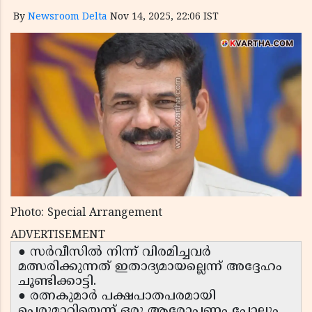
By
Newsroom Delta
Nov 14, 2025, 22:06 IST
Photo: Special Arrangement
ADVERTISEMENT
● സർവീസിൽ നിന്ന് വിരമിച്ചവർ
മത്സരിക്കുന്നത് ഇതാദ്യമായല്ലെന്ന് അദ്ദേഹം
ചൂണ്ടിക്കാട്ടി.
● രത്നകുമാർ പക്ഷപാതപരമായി
പെരുമാറിയെന്ന് ഒരു ആരോപണം പോലും