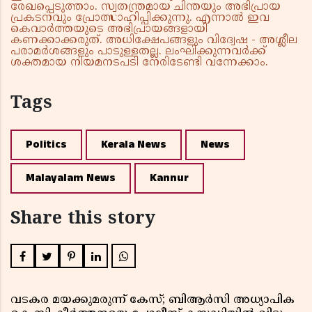
രേഖപ്പെടുത്താം. സ്വതന്ത്രമായ ചിന്തയും അഭിപ്രായ
പ്രകടനവും പ്രോത്സാഹിപ്പിക്കുന്നു. എന്നാൽ ഇവ
കെവാർത്തയുടെ അഭിപ്രായങ്ങളായി
കണക്കാക്കരുത്. അധിക്ഷേപങ്ങളും വിദ്വേഷ - അശ്ലീല
പരാമർശങ്ങളും പാടുള്ളതല്ല. ലംഘിക്കുന്നവർക്ക്
ശക്തമായ നിയമനടപടി നേരിടേണ്ടി വന്നേക്കാം.
Tags
Politics
Kerala News
News
Malayalam News
Kannur
Share this story
വടകര മയക്കുമരുന്ന് കേസ്; ബിആർസി അധ്യാപിക