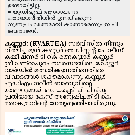
ഉണ്ടായിട്ടില്ല.
● യുഡിഎഫ് ആരോപണം
പരാജയഭീതിയിൽ ഉന്നയിക്കുന്ന
നുണപ്രചാരണമായി കാണാമെന്നും ഇ പി
ജയരാജൻ.
കണ്ണൂർ: (KVARTHA)
സർവീസിൽ നിന്നും
വിരമിച്ച മുൻ കണ്ണൂർ അസിസ്റ്റന്റ് പോലീസ്
കമ്മീഷണർ ടി കെ രത്നകുമാർ കണ്ണൂർ
ശ്രീകണ്ഠാപുരം നഗരസഭയിലെ കോട്ടൂർ
വാർഡിൽ മത്സരിക്കുന്നതിനെതിരെ
വിവാദങ്ങൾ ശക്തമാകുന്നു. കണ്ണൂർ
എഡിഎം നവീൻ ബാബുവിന്റെ
മരണവുമായി ബന്ധപ്പെട്ട് പി പി ദിവ്യ
പ്രതിയായ കേസ് അന്വേഷിച്ചത് ടി കെ
രത്നകുമാറിന്റെ നേതൃത്വത്തിലായിരുന്നു.