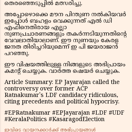
തെരഞ്ഞെടുപ്പിൽ മത്സരിച്ചു.
അപ്പോഴൊക്കെ മൗന പിന്തുണ നൽകിയവർ
ഇപ്പോൾ ബഹളം വെക്കുന്നത് എൽ ഡി
എഫിനെതിരായ എല്ലാ
നുണപ്രചാരണങ്ങളും തകർന്നടിയുന്നതിന്റെ
വേവലാതിയാലാണ്. ഈ നുണയും കേരള
ജനത തിരിച്ചറിയുമെന്ന് ഇ പി ജയരാജൻ
പറഞ്ഞു.
ഈ വിഷയത്തിലുള്ള നിങ്ങളുടെ അഭിപ്രായം
കമൻ്റ് ചെയ്യുക. വാർത്ത ഷെയർ ചെയ്യുക.
Article Summary: EP Jayarajan called the
controversy over former ACP
Ratnakumar's LDF candidacy ridiculous,
citing precedents and political hypocrisy.
#EPRatnakumar #EPJayarajan #LDF #UDF
#KeralaPolitics #KasaragodElection
ഇവിടെ വായനക്കാർക്ക് അഭിപ്രായങ്ങൾ