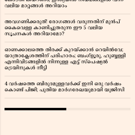
കോടതി കയറണം; ഇന്ത്യയിൽ നിയമങ്ങളിൽ വന്ന
വലിയ മാറ്റങ്ങൾ അറിയാം
അവഗണിക്കരുത്! രോഗങ്ങൾ വരുന്നതിന് മുൻപ്
കൈവെള്ള കാണിച്ചുതരുന്ന ഈ 5 വലിയ
സൂചനകൾ അറിയാമോ?
ഓണക്കാലത്തെ തിരക്ക് കുറയ്ക്കാൻ റെയിൽവേ;
യാത്രാക്ലേശത്തിന് പരിഹാരം; ബംഗ്ളൂരു, ഹുബ്ബള്ളി
എന്നിവിടങ്ങളിൽ നിന്നുള്ള എട്ട് സ്പെഷ്യൽ
ട്രെയിനുകൾ നീട്ടി
4 വർഷത്തെ ബിരുദമുള്ളവർക്ക് ഇനി ഒരു വർഷം
കൊണ്ട് പിജി; പുതിയ മാർഗരേഖയുമായി യുജിസി