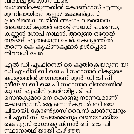
വിരമിച്ച ഉദ്യോഗസ്ഥരെ
രംഗത്തിറക്കുന്നതിൽ കോൺഗ്രസ് എന്നും
മുന്നിലായിരുന്നല്ലോ? കോൺഗ്രസ്
പ്രവർത്തക സമിതി അംഗം വരെയായ
അജോയ് കുമാർ തൊട്ട് സജയ് പാണ്ഡെ,
കണ്ണൻ ഗോപിനാഥൻ, അരുൺ ഒറോയ്
തുടങ്ങി എത്രയെത്ര പേർ. കേരളത്തിൽ
തന്നെ കെ കൃഷ്ണകുമാർ ഉൾപ്പെടെ
നിരവധി പേർ
എൽ ഡി എഫിനെതിരെ കുതിരകയറുന്ന യു
ഡി എഫിന് ബി ജെ പി സ്ഥാനാർഥികളുടെ
കാര്യത്തിൽ മൗനമാണ്. മുൻ ഡി ജി പി
ശ്രീലേഖ ബി ജെ പി സ്ഥാനാർഥിയായതിൽ
യു ഡി എഫിന് പ്രശ്നമില്ല. ടി പി
സെൻകുമാറിനെ കൊണ്ടു നടന്നവരാണ്
കോൺഗ്രസ്. ആ സെൻകുമാർ ബി ജെ
പിയായി. കോൺഗ്രസ് വൈസ് ചാൻസലറും
പി എസ് സി ചെയർമാനും വരെയാക്കിയ
കെ എസ് രാധാകൃഷ്ണൻ ബി ജെ പി
സ്ഥാനാർഥിയായി കഴിഞ്ഞ