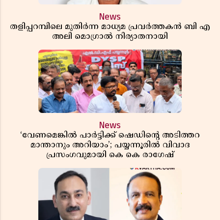
News
തളിപ്പറമ്പിലെ മുതിർന്ന മാധ്യമ പ്രവർത്തകൻ ബി എ
അലി മൊഗ്രാൽ നിര്യാതനായി
News
‘വേണമെങ്കിൽ പാർട്ടിക്ക് ഷെഡിൻ്റെ അടിത്തറ
മാന്താനും അറിയാം’; പയ്യന്നൂരിൽ വിവാദ
പ്രസംഗവുമായി കെ കെ രാഗേഷ്