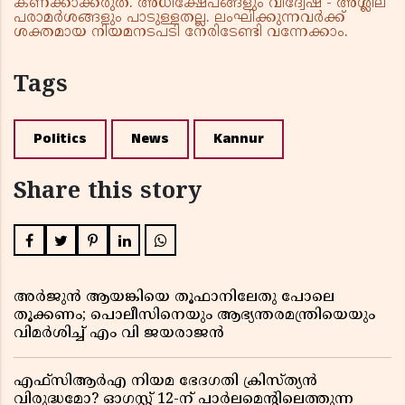
കണക്കാക്കരുത്. അധിക്ഷേപങ്ങളും വിദ്വേഷ - അശ്ലീല
പരാമർശങ്ങളും പാടുള്ളതല്ല. ലംഘിക്കുന്നവർക്ക്
ശക്തമായ നിയമനടപടി നേരിടേണ്ടി വന്നേക്കാം.
Tags
Politics
News
Kannur
Share this story
അർജുൻ ആയങ്കിയെ തൂഫാനിലേതു പോലെ
തൂക്കണം; പൊലീസിനെയും ആഭ്യന്തരമന്ത്രിയെയും
വിമർശിച്ച് എം വി ജയരാജൻ
എഫ്സിആർഎ നിയമ ഭേദഗതി ക്രിസ്ത്യൻ
വിരുദ്ധമോ? ഓഗസ്റ്റ് 12-ന് പാർലമെന്റിലെത്തുന്ന