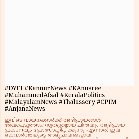
#DYFI #KannurNews #KAnusree
#MuhammedAfsal #KeralaPolitics
#MalayalamNews #Thalassery #CPIM
#AnjanaNews
ഇവിടെ വായനക്കാർക്ക് അഭിപ്രായങ്ങൾ
രേഖപ്പെടുത്താം. സ്വതന്ത്രമായ ചിന്തയും അഭിപ്രായ
പ്രകടനവും പ്രോത്സാഹിപ്പിക്കുന്നു. എന്നാൽ ഇവ
കെവാർത്തയുടെ അഭിപ്രായങ്ങളായി