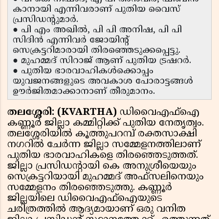
കാനായി എന്നിവരാണ് പുതിയ വൈസ്
പ്രസിഡൻ്റുമാർ.
● പി എം അഖിൽ, പി പി അനിഷ, പി പി
സിദിൻ എന്നിവർ ജോയിൻ്റ്
സെക്രട്ടറിമാരായി തിരഞ്ഞെടുക്കപ്പെട്ടു.
● മുഹമ്മദ് സിറാജ് ആണ് പുതിയ ട്രഷറർ.
● പുതിയ ഭാരവാഹികൾക്കൊപ്പം
യുവജനങ്ങളുടെ അവകാശ പോരാട്ടങ്ങൾ
ഊർജിതമാക്കാനാണ് തീരുമാനം.
തലശ്ശേരി: (KVARTHA)
ഡിവൈഎഫ്ഐ
കണ്ണൂർ ജില്ലാ കമ്മിറ്റിക്ക് പുതിയ നേതൃത്വം.
തലശ്ശേരിയിൽ കൂത്തുപറമ്പ് രക്തസാക്ഷി
നഗറിൽ ചേർന്ന ജില്ലാ സമ്മേളനത്തിലാണ്
പുതിയ ഭാരവാഹികളെ തിരഞ്ഞെടുത്തത്.
ജില്ലാ പ്രസിഡൻ്റായി കെ അനുശ്രീയെയും
സെക്രട്ടറിയായി മുഹമ്മദ് അഫ്സലിനെയും
സമ്മേളനം തിരഞ്ഞെടുത്തു. കണ്ണൂർ
ജില്ലയിലെ ഡിവൈഎഫ്ഐയുടെ
ചരിത്രത്തിൽ ആദ്യമായാണ് ഒരു വനിത