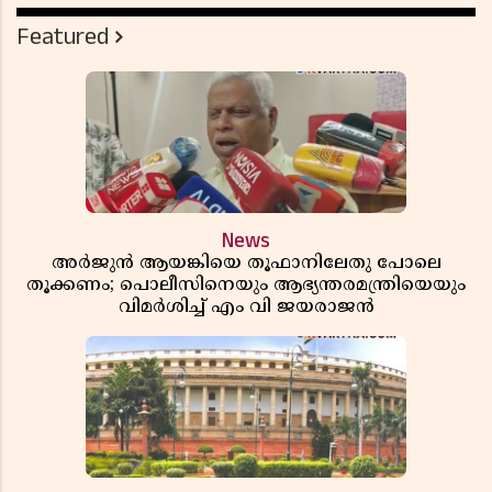
Featured
News
അർജുൻ ആയങ്കിയെ തൂഫാനിലേതു പോലെ
തൂക്കണം; പൊലീസിനെയും ആഭ്യന്തരമന്ത്രിയെയും
വിമർശിച്ച് എം വി ജയരാജൻ