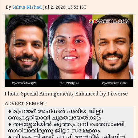
By
Salma Nishad
Jul 2, 2026, 13:53 IST
Photo: Special Arrangement/ Enhanced by Pixverse
ADVERTISEMENT
● മുഹമ്മദ് അഫ്സൽ പുതിയ ജില്ലാ
സെക്രട്ടറിയായി ചുമതലയേൽക്കും.
● തലശ്ശേരിയിൽ കൂത്തുപറമ്പ് രക്തസാക്ഷി
നഗറിലായിരുന്നു ജില്ലാ സമ്മേളനം.
● വി കെ നിഷാദ്, എ പി അൻവീർ, ഷിബിൻ