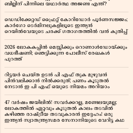
ബില്ലിന് പിന്നിലെ യഥാർത്ഥ അജണ്ട എന്ത്?
ഡെഡിക്കേറ്റഡ് ഫ്രൈറ്റ് കോറിഡോർ പൂർണസജ്ജം;
കാർഗോ ടെർമിനലുകളിലൂടെ ഇന്ത്യൻ
റെയിൽവേയുടെ ചരക്ക് ഗതാഗതത്തിൽ വൻ കുതിപ്പ്
2026 ലോകകപ്പിൽ മെസ്സിക്കും റൊണാൾഡോയ്ക്കും
വധഭീഷണി; ഞെട്ടിക്കുന്ന പോലീസ് രേഖകൾ
പുറത്ത്
റിട്ടയർ ചെയ്ത ഉടൻ പി എഫ് തുക മുഴുവൻ
പിൻവലിക്കാൻ നിൽക്കരുത്; പണം കൂടുതൽ
നേടാൻ ഇ പി എഫ് ഒയുടെ നിയമം അറിയാം
47 വർഷം ജയിലിൽ! സവർക്കറല്ല, മണ്ടേലയുമല്ല;
ലോകത്തിൽ ഏറ്റവും കൂടുതൽ കാലം തടവിൽ
കഴിഞ്ഞ രാഷ്ട്രീയ തടവുകാരൻ ഇദ്ദേഹം! ഒരു
ഇന്ത്യൻ സ്വാതന്ത്ര്യസമര സേനാനിയുടെ വേറിട്ട കഥ