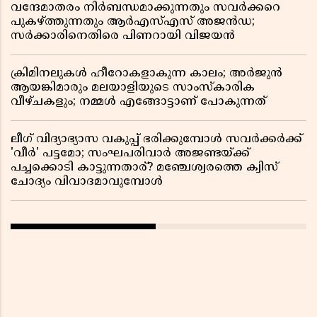
വന്ദേമാതരം നിർബന്ധമാക്കുന്നതും സവർക്കറെ
പുകഴ്ത്തുന്നതും ആർഎസ്എസ് അജൻഡ;
സർക്കാരിനെതിരെ പിണറായി വിജയൻ
ക്രിമിനലുകൾ ഹീറോകളാകുന്ന കാലം; അർജുൻ
ആയങ്കിമാരും മലയാളിയുടെ സാംസ്കാരിക
വീഴ്ചകളും; നമ്മൾ എങ്ങോട്ടാണ് പോകുന്നത്
ലീഗ് വിദ്യാഭ്യാസ വകുപ്പ് ഭരിക്കുമ്പോൾ സവർക്കർക്ക്
'വീർ' പട്ടമോ; സംഘപരിവാർ അജണ്ടയ്ക്ക്
പച്ചക്കൊടി കാട്ടുന്നതാര്? മഞ്ചേശ്വരത്തെ ക്വിസ്
ചോദ്യം വിവാദമാവുമ്പോൾ