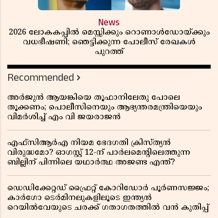
News
2026 ലോകകപ്പിൽ മെസ്സിക്കും റൊണാൾഡോയ്ക്കും
വധഭീഷണി; ഞെട്ടിക്കുന്ന പോലീസ് രേഖകൾ
പുറത്ത്
Recommended
അർജുൻ ആയങ്കിയെ തൂഫാനിലേതു പോലെ
തൂക്കണം; പൊലീസിനെയും ആഭ്യന്തരമന്ത്രിയെയും
വിമർശിച്ച് എം വി ജയരാജൻ
എഫ്സിആർഎ നിയമ ഭേദഗതി ക്രിസ്ത്യൻ
വിരുദ്ധമോ? ഓഗസ്റ്റ് 12-ന് പാർലമെന്റിലെത്തുന്ന
ബില്ലിന് പിന്നിലെ യഥാർത്ഥ അജണ്ട എന്ത്?
ഡെഡിക്കേറ്റഡ് ഫ്രൈറ്റ് കോറിഡോർ പൂർണസജ്ജം;
കാർഗോ ടെർമിനലുകളിലൂടെ ഇന്ത്യൻ
റെയിൽവേയുടെ ചരക്ക് ഗതാഗതത്തിൽ വൻ കുതിപ്പ്