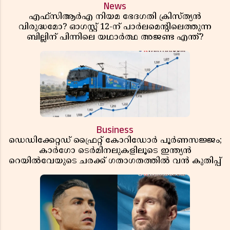
News
എഫ്സിആർഎ നിയമ ഭേദഗതി ക്രിസ്ത്യൻ
വിരുദ്ധമോ? ഓഗസ്റ്റ് 12-ന് പാർലമെന്റിലെത്തുന്ന
ബില്ലിന് പിന്നിലെ യഥാർത്ഥ അജണ്ട എന്ത്?
Business
ഡെഡിക്കേറ്റഡ് ഫ്രൈറ്റ് കോറിഡോർ പൂർണസജ്ജം;
കാർഗോ ടെർമിനലുകളിലൂടെ ഇന്ത്യൻ
റെയിൽവേയുടെ ചരക്ക് ഗതാഗതത്തിൽ വൻ കുതിപ്പ്