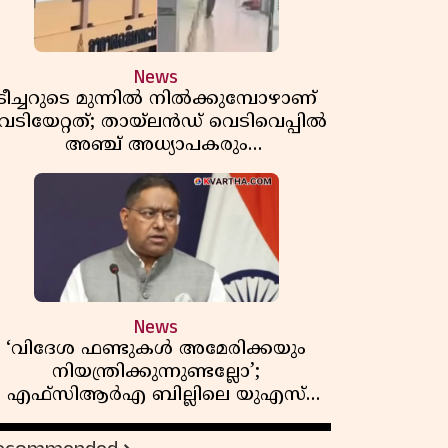
News
ടീച്ചറുടെ മുന്നിൽ നിൽക്കുമ്പോഴാണ്
െടിയേറ്റത്; തായ്‌ലൻഡ് വെടിവെപ്പിൽ
അഞ്ച് അധ്യാപകരും
മുത്തശ്ശീമുത്തശ്ശന്മാരും കൊല്ലപ്പെട്ടു,
മരണസംഖ്യ 7; ഞെട്ടിക്കുന്ന
വെളിപ്പെടുത്തലുകൾ
News
‘വിദേശ ഫണ്ടുകൾ അമേരിക്കയും
നിയന്ത്രിക്കുന്നുണ്ടല്ലോ’;
എഫ്സിആർഎ ബില്ലിലെ യുഎസ്
ിമർശനങ്ങൾക്ക് മറുപടിയുമായി ഇന്ത്യ