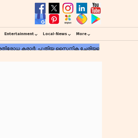
Entertainment
Local-News
More