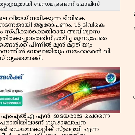
ൃത്വവുമായി ബന്ധമുണ്ടെന്ന് പോലീസ്
ടിലെ വിജയ് നയിക്കുന്ന ടിവികെ
മം നടന്നതായി ആരോപണം. 15 ടിവികെ
ും സ്പീക്കർക്കെതിരായ അവിശ്വാസ
ിരക്കച്ചവടത്തിന് ശ്രമിച്ച മൂന്നുപേരെ
്ങൾക്ക് പിന്നിൽ മുൻ മന്ത്രിയും
െന്തിൽ ബാലാജിയും സഹോദരൻ വി.
വ്യക്തമാക്കി.
വികെ എംഎൽഎ എൻ. ഇളയരാജ ചെന്നൈ
യ പരാതിയിലാണ് ഗൂഢാലോചന
കൽ ഡെമോക്രാറ്റിക് സ്ട്രാറ്റജി എന്ന