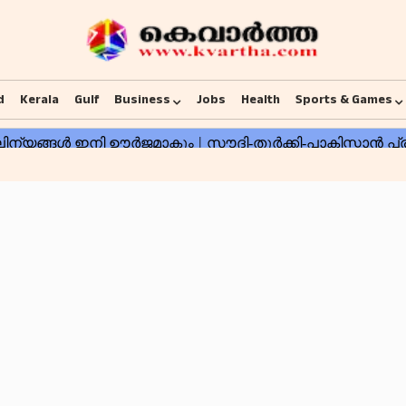
d
Kerala
Gulf
Business
Jobs
Health
Sports & Games