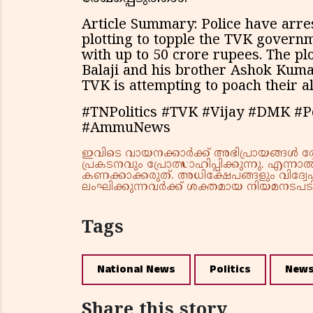
Article Summary: Police have arres
plotting to topple the TVK govern
with up to 50 crore rupees. The pl
Balaji and his brother Ashok Kuma
TVK is attempting to poach their a
#TNPolitics #TVK #Vijay #DMK #P
#AmmuNews
ഇവിടെ വായനക്കാർക്ക് അഭിപ്രായങ്ങൾ രേഖപ
പ്രകടനവും പ്രോത്സാഹിപ്പിക്കുന്നു. എന
കണക്കാക്കരുത്. അധിക്ഷേപങ്ങളും വിദ്വേഷ
ലംഘിക്കുന്നവർക്ക് ശക്തമായ നിയമനടപടി 
Tags
National News
Politics
New
Share this story