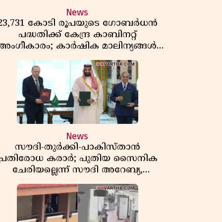
News
23,731 കോടി രൂപയുടെ ഗോബർധൻ
പദ്ധതിക്ക് കേന്ദ്ര കാബിനറ്റ്
അംഗീകാരം; കാർഷിക മാലിന്യങ്ങൾ
ഇനി ഊർജമാകും
News
സൗദി-തുർക്കി-പാകിസ്താൻ
പ്രതിരോധ കരാർ; പുതിയ സൈനിക
ചേരിയല്ലെന്ന് സൗദി അറേബ്യ,
വിമർശനവുമായി ഇറാൻ