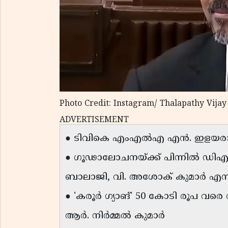
Photo Credit: Instagram/ Thalapathy Vija
ADVERTISEMENT
● ടിവികെ എംഎൽഎ എൻ. ഇളയരാ
● ഗൂഢാലോചനയ്ക്ക് പിന്നിൽ ഡിഎ
ബാലാജി, വി. അശോക് കുമാർ എന്
● 'കരൂർ ഗ്യാങ്' 50 കോടി രൂപ വരെ 
ആർ. നിർമ്മൽ കുമാർ