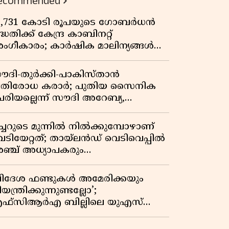
ecommended
3,731 കോടി രൂപയുടെ ഗോബർധൻ
്ധതിക്ക് കേന്ദ്ര കാബിനറ്റ്
ംഗീകാരം; കാർഷിക മാലിന്യങ്ങൾ
നി ഊർജമാകും
ൗദി-തുർക്കി-പാകിസ്താൻ
്രതിരോധ കരാർ; പുതിയ സൈനിക
േരിയല്ലെന്ന് സൗദി അറേബ്യ,
ിമർശനവുമായി ഇറാൻ
ീച്ചറുടെ മുന്നിൽ നിൽക്കുമ്പോഴാണ്
െടിയേറ്റത്; തായ്‌ലൻഡ് വെടിവെപ്പിൽ
ഞ്ച് അധ്യാപകരും
ത്തശ്ശീമുത്തശ്ശന്മാരും കൊല്ലപ്പെട്ടു,
രണസംഖ്യ 7; ഞെട്ടിക്കുന്ന
വിദേശ ഫണ്ടുകൾ അമേരിക്കയും
െളിപ്പെടുത്തലുകൾ
യന്ത്രിക്കുന്നുണ്ടല്ലോ’;
ഫ്സിആർഎ ബില്ലിലെ യുഎസ്
ിമർശനങ്ങൾക്ക് മറുപടിയുമായി ഇന്ത്യ