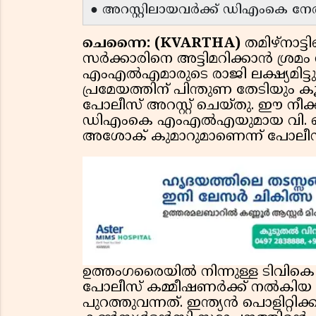
● അറസ്റ്റിലായവർക്ക് ഡിഎംകെ നേത
ചെന്നൈ: (KVARTHA)
തമിഴ്‌നാട്
സർക്കാരിനെ അട്ടിമറിക്കാൻ ശ്ര
എംഎൽഎമാരുടെ രാജി ലക്ഷ്യമിട്ട
പ്രമേയത്തിന് പിന്തുണ തേടിയും കൂത
പോലീസ് അറസ്റ്റ് ചെയ്തു. ഈ നീക്കങ
ഡിഎംകെ എംഎൽഎയുമായ വി. സ
അശോക് കുമാറുമാണെന്ന് പോലീസ് 
ഉത്തംഗരൈയിൽ നിന്നുള്ള ടി
പോലീസ് കമ്മീഷണർക്ക് നൽകി
പുറത്തുവന്നത്. ഇന്ത്യൻ പൊളിറ്റിക്