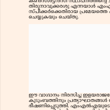
കൺസൾട്ടൻസി സ്ഥാപനത്തിന്റെ ചീ
തിരുനാവുക്കരശു എന്നയാൾ എം
സ്പീക്കർക്കെതിരായ പ്രമേയത്തെ 
ചെയ്യുകയും ചെയ്തു.
ഈ വാഗ്ദാനം നിരസിച്ച ഇളയരാജയ
കുടുംബത്തിനും പ്രത്യാഘാതങ്ങൾ ന
ഭീഷണിപ്പെടുത്തി. എംഎൽഎയുട