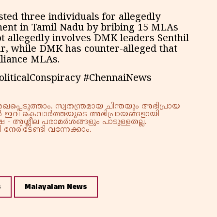
ted three individuals for allegedly
ment in Tamil Nadu by bribing 15 MLAs
ot allegedly involves DMK leaders Senthil
r, while DMK has counter-alleged that
lliance MLAs.
oliticalConspiracy #ChennaiNews
്പെടുത്താം. സ്വതന്ത്രമായ ചിന്തയും അഭിപ്രായ
്നാൽ ഇവ കെവാർത്തയുടെ അഭിപ്രായങ്ങളായി
 - അശ്ലീല പരാമർശങ്ങളും പാടുള്ളതല്ല.
നേരിടേണ്ടി വന്നേക്കാം.
s
Malayalam News