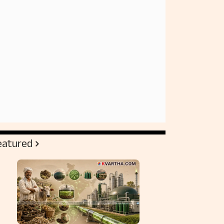
eatured