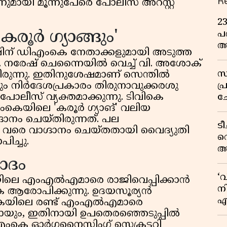
R
ുമായി മൂന്നുപേരെ പോലീസ് അറസ്റ്റ്
2
ൂർ ഗ്യാങ്ങും'
പദ
അ
ിന് ഡിഎംകെ നേതാക്കളുമായി അടുത്ത
ഇ
ു. നരേഷ് ചെന്നൈയിൽ വെച്ച് വി. അശോക്
സ
യിരുന്നു. ഇതിനുശേഷമാണ് സെന്തിൽ
പ
 നിർദേശപ്രകാരം തിരുനാവുക്കരശു
ോലീസ് വ്യക്തമാക്കുന്നു. ടിവികെ
ച
ംകെയിലെ 'കരൂർ ഗ്യാങ്' വലിയ
വ
നം ചെയ്തിരുന്നത്. പല
ട
വരെ വാഗ്ദാനം ചെയ്തതായി വൈദ്യുതി
വ
ിച്ചു.
അ
മു
ാദം
മ
‘
യിലെ എംഎൽഎമാരെ രാജിവെപ്പിക്കാൻ
വ
നി
ംകെ ആരോപിക്കുന്നു. ഉദയസൂര്യൻ
എ
ംകെയിലെ രണ്ട് എംഎൽഎമാരെ
വ
്ചതായും, ഇതിനായി ഉപതെരഞ്ഞെടുപ്പിൽ
എംകെ ഓർഗനൈസിംഗ് സെക്രട്ടറി