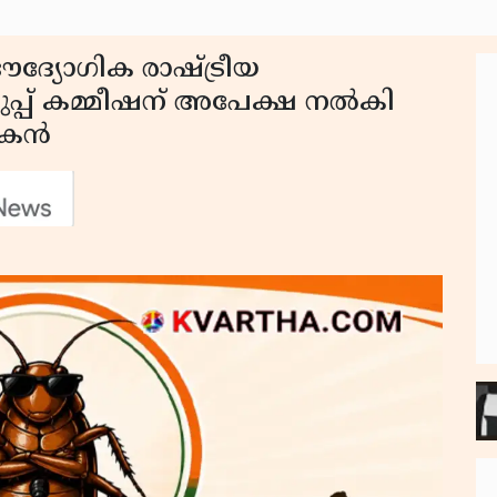
 ഔദ്യോഗിക രാഷ്ട്രീയ
ുപ്പ് കമ്മീഷന് അപേക്ഷ നൽകി
പകൻ