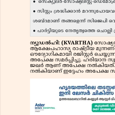
● 'സെക്യുലർ-സോഷ്യലിസ്റ്റ്-ഡെമോക
● സിസ്റ്റം ശ്രദ്ധിക്കാൻ മറന്നു
ശബ്ദമാണ് തങ്ങളെന്ന് സിജെപി വ
● പാർട്ടിയുടെ നേതൃത്വത്തെ ചൊല്ലി
ന്യൂഡൽഹി: (KVARTHA)
സോഷ്യ
ആക്ഷേപഹാസ്യ രാഷ്ട്രീയ മുന്നണി 
ഔദ്യോഗികമായി രജിസ്റ്റർ ചെയ്യുന
അപേക്ഷ സമർപ്പിച്ചു. ഹരിയാന
ജഖർ ആണ് അപേക്ഷ നൽകിയത്. പാ
നൽകിയാണ് ഇദ്ദേഹം അപേക്ഷ സമർപ്പ