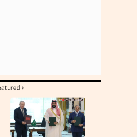
eatured