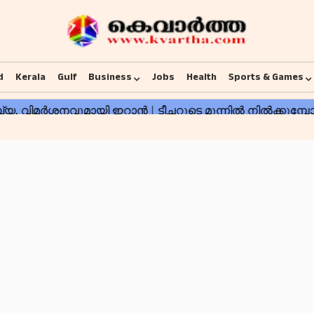
d
Kerala
Gulf
Business
Jobs
Health
Sports & Games