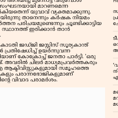
R
റിയിച്ച് മുന്നോട്ട് വരുമ്പോൾ
ീയ സംഘടനയായി മാറണമെന്ന
സ
തെന്ന് യുവാവ് വ്യക്തമാക്കുന്നു.
പ
ായിരുന്നു താനെന്നും കർഷക നിയമം
ർത്തന പരിചയമുണ്ടെന്നും ചൂണ്ടിക്കാട്ടിയ
ച
സ്ഥാനത്ത് ഇരിക്കാൻ താൻ
വ
.
ട
വ
ടതി ജഡ്ജി ജസ്റ്റിസ് സൂര്യകാന്ത്
അ
 പ്രതിഷേധിച്ച് ഉയർന്നുവന്ന
മു
ാണ് കോക്രോച്ച് ജനതാ പാർട്ടി. 'ഒരു
്ട്. അവരിൽ ചിലർ മാധ്യമപ്രവർത്തകരും
മ
‘
ക്ടിവിസ്റ്റുകളുമായി സമൂഹത്തെ
വ
നി
ചുകളും പരാന്നഭോജികളുമാണ്'
എ
്തിൻ്റെ വിവാദ പരാമർശം.
വ
മണ
മ
മധ