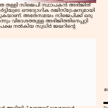
െ തള്ളി സിജെപി സ്ഥാപകൻ അഭിജിത്
ർട്ടിയുടെ ഔദ്യോഗിക രജിസ്ട്രേഷനുമായി
രിക്കുകയാണ്. അതേസമയം സിജെപിക്ക് ഒരു
നും വിദേശത്തുള്ള അഭിജിത്തിനെപ്പറ്റി
അപേക്ഷ നൽകിയ സുധിർ ജഖറിൻ്റെ
വ
മ