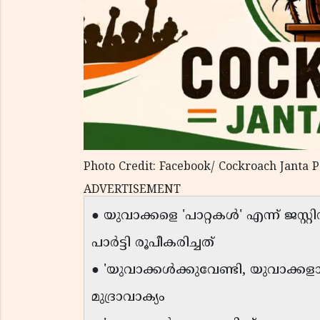
Photo Credit: Facebook/ Cockroach Janta P
ADVERTISEMENT
● യുവാക്കളെ 'പാറ്റകൾ' എന്ന് ജസ്റ്റ
പാർട്ടി രൂപീകരിച്ചത്
● 'യുവാക്കൾക്കുവേണ്ടി, യുവാക്കള
മുദ്രാവാക്യം