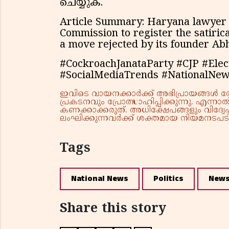
ചെയ്യുക.
Article Summary: Haryana lawyer S
Commission to register the satirical
a move rejected by its founder Abh
#CockroachJanataParty #CJP #Elec
#SocialMediaTrends #NationalNe
ഇവിടെ വായനക്കാർക്ക് അഭിപ്രായങ്ങൾ രേഖപ
പ്രകടനവും പ്രോത്സാഹിപ്പിക്കുന്നു. എന
കണക്കാക്കരുത്. അധിക്ഷേപങ്ങളും വിദ്വേഷ
ലംഘിക്കുന്നവർക്ക് ശക്തമായ നിയമനടപടി 
Tags
National News
Politics
New
Share this story