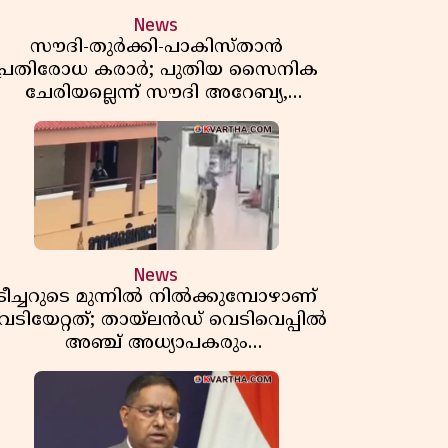
News
സൗദി-തുർക്കി-പാകിസ്താൻ
പ്രതിരോധ കരാർ; പുതിയ സൈനിക
ചേരിയല്ലെന്ന് സൗദി അറേബ്യ,
വിമർശനവുമായി ഇറാൻ
News
ടീച്ചറുടെ മുന്നിൽ നിൽക്കുമ്പോഴാണ്
െടിയേറ്റത്; തായ്‌ലൻഡ് വെടിവെപ്പിൽ
അഞ്ച് അധ്യാപകരും
മുത്തശ്ശീമുത്തശ്ശന്മാരും കൊല്ലപ്പെട്ടു,
മരണസംഖ്യ 7; ഞെട്ടിക്കുന്ന
വെളിപ്പെടുത്തലുകൾ