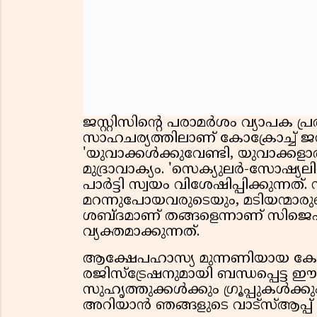
ജസ്റ്റിസിൻ്റെ പരാമർശം വ്യാപക പ
സാഹചര്യത്തിലാണ് കോക്രോച്ച് ജനതാ
'യുവാക്കൾക്കുവേണ്ടി, യുവാക്കള
മുദ്രാവാക്യം. 'സെക്യുലർ-സോഷ്യലിസ
പാർട്ടി സ്വയം വിശേഷിപ്പിക്കുന്നത്. സ
മറന്നുപോയവരുടെയും, മടിയന്മാ
ശബ്ദമാണ് തങ്ങളെന്നാണ് സിജെ
വ്യക്തമാക്കുന്നത്.
ആക്ഷേപഹാസ്യ മുന്നണിയായ കോക്
രജിസ്ട്രേഷനുമായി ബന്ധപ്പെട്ട 
സുഹൃത്തുക്കൾക്കും ഗ്രൂപ്പുകൾക
അറിയാൻ ഞങ്ങളുടെ വാട്സ്ആപ്പ