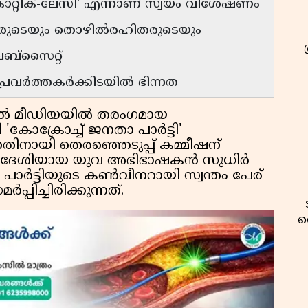
്രാറ്റിക്-ലേസി' എന്നാണ് സ്വയം വിശേഷണം
പോയവരുടെയും തൊഴിൽരഹിതരുടെയും
െബ്സൈറ്റ്
 പ്രവർത്തകർക്കിടയിൽ ഭിന്നത
ൽ മീഡിയയിൽ തരംഗമായ
'കോക്രോച്ച് ജനതാ പാർട്ടി'
്നതിനായി തെരഞ്ഞെടുപ്പ് കമ്മീഷന്
 സ്വദേശിയായ യുവ അഭിഭാഷകൻ സുധിർ
ർട്ടിയുടെ കൺവീനറായി സ്വന്തം പേര്
ിച്ചിരിക്കുന്നത്.
വ