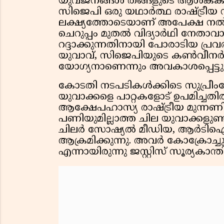
യുവജനങ്ങൾ തങ്ങളുടെ ആശങ്കകൾ അ
സിജെപി ഒരു യഥാർത്ഥ രാഷ്ട്ര
ലക്ഷ്യത്തോടെയാണ് അപേക്ഷ നൽകിയ
ചെറുപ്പം മുതൽ വിദ്യാർഥി നേതാവ
റദ്ദാക്കുന്നതിനായി പോരാടിയ പ്രവ
യുവാവ്, സിജെപിയുടെ കൺവീനർ 
യോഗ്യനാണെന്നും അവകാശപ്പെട്ടു
കോടതി നടപടികൾക്കിടെ സുപ്രീംകോ
യുവാക്കളെ പാറ്റകളോട് ഉപമിച്ചതിൽ
ആക്ഷേപഹാസ്യ രാഷ്ട്രീയ മുന്നണിയ
പണിയുമില്ലാത്ത ചില യുവാക്കളുണ
ചിലർ സോഷ്യൽ മീഡിയ, ആർടിഐ ആ
ആക്രമിക്കുന്നു. അവർ കോക്രോച്
എന്നായിരുന്നു ജസ്റ്റിസ് സൂര്യകാന