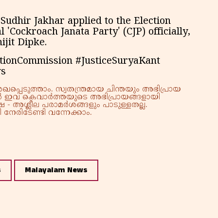
udhir Jakhar applied to the Election
 'Cockroach Janata Party' (CJP) officially,
ijit Dipke.
tionCommission #JusticeSuryaKant
ws
്പെടുത്താം. സ്വതന്ത്രമായ ചിന്തയും അഭിപ്രായ
്നാൽ ഇവ കെവാർത്തയുടെ അഭിപ്രായങ്ങളായി
 - അശ്ലീല പരാമർശങ്ങളും പാടുള്ളതല്ല.
നേരിടേണ്ടി വന്നേക്കാം.
s
Malayalam News