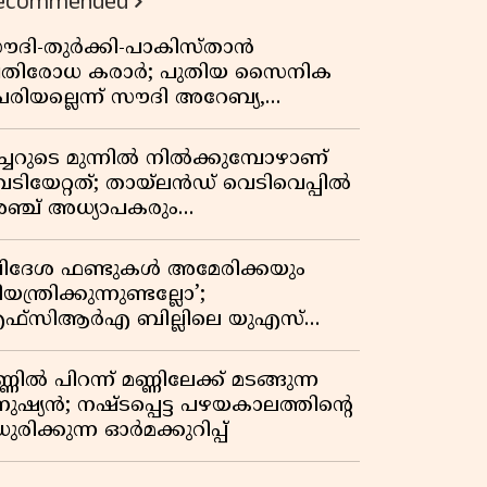
ecommended
ൗദി-തുർക്കി-പാകിസ്താൻ
്രതിരോധ കരാർ; പുതിയ സൈനിക
േരിയല്ലെന്ന് സൗദി അറേബ്യ,
ിമർശനവുമായി ഇറാൻ
ീച്ചറുടെ മുന്നിൽ നിൽക്കുമ്പോഴാണ്
െടിയേറ്റത്; തായ്‌ലൻഡ് വെടിവെപ്പിൽ
ഞ്ച് അധ്യാപകരും
ത്തശ്ശീമുത്തശ്ശന്മാരും കൊല്ലപ്പെട്ടു,
രണസംഖ്യ 7; ഞെട്ടിക്കുന്ന
വിദേശ ഫണ്ടുകൾ അമേരിക്കയും
െളിപ്പെടുത്തലുകൾ
യന്ത്രിക്കുന്നുണ്ടല്ലോ’;
ഫ്സിആർഎ ബില്ലിലെ യുഎസ്
ിമർശനങ്ങൾക്ക് മറുപടിയുമായി ഇന്ത്യ
്ണിൽ പിറന്ന് മണ്ണിലേക്ക് മടങ്ങുന്ന
നുഷ്യൻ; നഷ്ടപ്പെട്ട പഴയകാലത്തിൻ്റെ
ുരിക്കുന്ന ഓർമക്കുറിപ്പ്