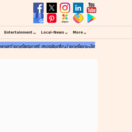
Entertainment
Local-News
More