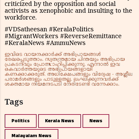
criticized by the opposition and social
activists as xenophobic and insulting to the
workforce.
#VDSatheesan #KeralaPolitics
#MigrantWorkers #ReverseRemittance
#KeralaNews #AmmuNews
ഇവിടെ വായനക്കാർക്ക് അഭിപ്രായങ്ങൾ
രേഖപ്പെടുത്താം. സ്വതന്ത്രമായ ചിന്തയും അഭിപ്രായ
പ്രകടനവും പ്രോത്സാഹിപ്പിക്കുന്നു. എന്നാൽ ഇവ
കെവാർത്തയുടെ അഭിപ്രായങ്ങളായി
കണക്കാക്കരുത്. അധിക്ഷേപങ്ങളും വിദ്വേഷ - അശ്ലീല
പരാമർശങ്ങളും പാടുള്ളതല്ല. ലംഘിക്കുന്നവർക്ക്
ശക്തമായ നിയമനടപടി നേരിടേണ്ടി വന്നേക്കാം.
Tags
Politics
Kerala News
News
Malayalam News