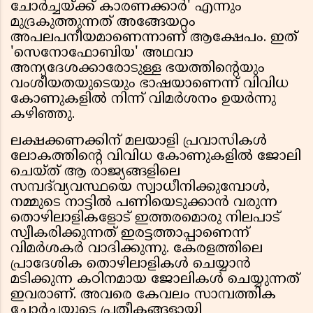
ചോർച്ചയ്ക്ക് കാരണക്കാർ' എന്നും
മുദ്രകുത്തുന്നത് അങ്ങേയറ്റം
അപലപനീയമാണെന്നാണ് ആക്ഷേപം. ഇത്
'സെനോഫോബിയ' അഥവാ
അന്യദേശക്കാരോടുള്ള ഭയത്തിൻ്റെയും
വംശീയതയുടെയും ഭാഷയാണെന്ന് വിവിധ
കോണുകളിൽ നിന്ന് വിമർശനം ഉയർന്നു
കഴിഞ്ഞു.
ലക്ഷക്കണക്കിന് മലയാളി പ്രവാസികൾ
ലോകത്തിൻ്റെ വിവിധ കോണുകളിൽ ജോലി
ചെയ്ത് ആ രാജ്യങ്ങളിലെ
സമ്പദ്‌വ്യവസ്ഥയെ സ്വാധീനിക്കുമ്പോൾ,
നമ്മുടെ നാട്ടിൽ പണിയെടുക്കാൻ വരുന്ന
തൊഴിലാളികളോട് ഇത്തരമൊരു നിലപാട്
സ്വീകരിക്കുന്നത് ഇരട്ടത്താപ്പാണെന്ന്
വിമർശകർ വാദിക്കുന്നു. കേരളത്തിലെ
പ്രാദേശിക തൊഴിലാളികൾ ചെയ്യാൻ
മടിക്കുന്ന കഠിനമായ ജോലികൾ ചെയ്യുന്നത്
ഇവരാണ്. അവരെ കേവലം സാമ്പത്തിക
ചോർച്ചയുടെ പ്രതീകങ്ങളായി