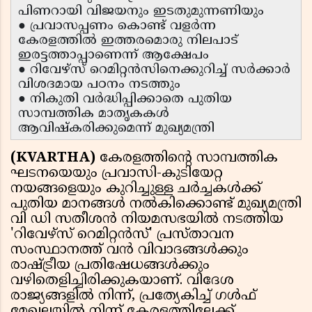
പിണറായി വിജയനും ഇടതുമുന്നണിയും
● പ്രവാസപ്പണം കൊണ്ട് വളർന്ന
കേരളത്തിൽ ഇത്തരമൊരു നിലപാട്
ഇരട്ടത്താപ്പാണെന്ന് ആക്ഷേപം
● റിവേഴ്‌സ് റെമിറ്റൻസിനെക്കുറിച്ച് സർക്കാർ
വിശദമായ പഠനം നടത്തും
● നികുതി വർദ്ധിപ്പിക്കാതെ പുതിയ
സാമ്പത്തിക മാതൃകകൾ
ആവിഷ്കരിക്കുമെന്ന് മുഖ്യമന്ത്രി
(KVARTHA)
കേരളത്തിൻ്റെ സാമ്പത്തിക
ഘടനയെയും പ്രവാസി-കുടിയേറ്റ
നയങ്ങളെയും കുറിച്ചുള്ള ചർച്ചകൾക്ക്
പുതിയ മാനങ്ങൾ നൽകിക്കൊണ്ട് മുഖ്യമന്ത്രി
വി ഡി സതീശൻ നിയമസഭയിൽ നടത്തിയ
'റിവേഴ്‌സ് റെമിറ്റൻസ്' പ്രസ്താവന
സംസ്ഥാനത്ത് വൻ വിവാദങ്ങൾക്കും
രാഷ്ട്രീയ പ്രതിഷേധങ്ങൾക്കും
വഴിതെളിച്ചിരിക്കുകയാണ്. വിദേശ
രാജ്യങ്ങളിൽ നിന്ന്, പ്രത്യേകിച്ച് ഗൾഫ്
മേഖലയിൽ നിന്ന് കേരളത്തിലേക്ക്