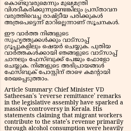
കൊണ്ടുവരുമെന്നും മുഖ്യമന്ത്രി
വിശദീകരിക്കുന്നുണ്ടെങ്കിലും പ്രസ്താവന
വരുത്തിവെച്ച രാഷ്ട്രീയ പരിക്കുകൾ
അത്രപെട്ടെന്ന് മാറില്ലെന്നാണ് സൂചനകൾ.
ഈ വാർത്ത നിങ്ങളുടെ
സുഹൃത്തുക്കൾക്കും വാട്സാപ്പ്
ഗ്രൂപ്പുകളിലും ഷെയർ ചെയ്യുക. പുതിയ
വാർത്തകൾക്കായി ഞങ്ങളുടെ വാട്സാപ്പ്
ചാനലും ഫേസ്ബുക്ക് പേജും ഫോളോ
ചെയ്യുക. നിങ്ങളുടെ അഭിപ്രായങ്ങൾ
ഫേസ്ബുക് പോസ്റ്റിന് താഴെ കമൻ്റായി
രേഖപ്പെടുത്താം.
Article Summary: Chief Minister VD
Satheesan's 'reverse remittance' remarks
in the legislative assembly have sparked a
massive controversy in Kerala. His
statements claiming that migrant workers
contribute to the state's revenue primarily
through alcohol consumption were heavily