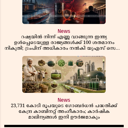
News
റഷ്യയിൽ നിന്ന് എണ്ണ വാങ്ങുന്ന ഇന്ത്യ
ഉൾപ്പെടെയുള്ള രാജ്യങ്ങൾക്ക് 100 ശതമാനം
നികുതി; ട്രംപിന് അധികാരം നൽകി യുഎസ് സെനറ്റ്
ബിൽ പാസാക്കി
News
23,731 കോടി രൂപയുടെ ഗോബർധൻ പദ്ധതിക്ക്
കേന്ദ്ര കാബിനറ്റ് അംഗീകാരം; കാർഷിക
മാലിന്യങ്ങൾ ഇനി ഊർജമാകും