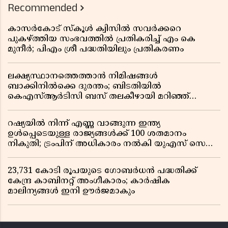
Recommended
കാസർകോട് സ്കൂൾ ക്വിസിൽ സവർക്കറെ
പുകഴ്ത്തിയ സംഭവത്തിൽ പ്രതികരിച്ച് എം കെ
മുനീർ; പിഎം ശ്രീ പദ്ധതിയിലും പ്രതികരണം
ലക്ഷ്യസ്ഥാനത്തെത്താൻ നിമിഷങ്ങൾ
ബാക്കിനിൽക്കെ ദുരന്തം; ബിടതിയിൽ
കെഎസ്ആർടിസി ബസ് തലകീഴായി മറിഞ്ഞ്
ഡ്രൈവറും കണ്ടക്ടറും മരിച്ചു
റഷ്യയിൽ നിന്ന് എണ്ണ വാങ്ങുന്ന ഇന്ത്യ
ഉൾപ്പെടെയുള്ള രാജ്യങ്ങൾക്ക് 100 ശതമാനം
നികുതി; ട്രംപിന് അധികാരം നൽകി യുഎസ് സെനറ്റ്
ബിൽ പാസാക്കി
23,731 കോടി രൂപയുടെ ഗോബർധൻ പദ്ധതിക്ക്
കേന്ദ്ര കാബിനറ്റ് അംഗീകാരം; കാർഷിക
മാലിന്യങ്ങൾ ഇനി ഊർജമാകും