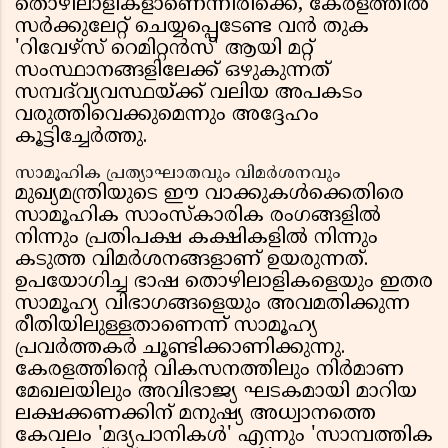
തൊഴിലാളികളാണെന്നിരിക്കെ, കേരളത്തിൽ
സർക്കുലേറ്റ് ചെയ്യപ്പെടേണ്ട വൻ തുക
'റിവേഴ്‌സ് റെമിറ്റൻസ്' ആയി മറ്റ്
സംസ്ഥാനങ്ങളിലേക്ക് ഒഴുകുന്നത്
സമ്പദ്‌വ്യവസ്ഥയ്ക്ക് വലിയ അപകടം
വരുത്തിവെക്കുമെന്നും അദ്ദേഹം
കൂട്ടിച്ചേർത്തു.
സാമൂഹിക പ്രത്യാഘാതവും വിമർശനവും
മുഖ്യമന്ത്രിയുടെ ഈ വാക്കുകൾക്കെതിരെ
സാമൂഹിക സാംസ്കാരിക രംഗങ്ങളിൽ
നിന്നും പ്രതിപക്ഷ കക്ഷികളിൽ നിന്നും
കടുത്ത വിമർശനങ്ങളാണ് ഉയരുന്നത്.
ഉപയോഗിച്ച ഭാഷ തൊഴിലാളികളെയും ഇതര
സാമൂഹ്യ വിഭാഗങ്ങളെയും അവമതിക്കുന്ന
രീതിയിലുള്ളതാണെന്ന് സാമൂഹ്യ
പ്രവർത്തകർ ചൂണ്ടിക്കാണിക്കുന്നു.
കേരളത്തിൻ്റെ വികസനത്തിലും നിർമാണ
മേഖലയിലും അവിഭാജ്യ ഘടകമായി മാറിയ
ലക്ഷക്കണക്കിന് മനുഷ്യ അധ്വാനത്തെ
കേവലം 'മദ്യപാനികൾ' എന്നും 'സാമ്പത്തിക