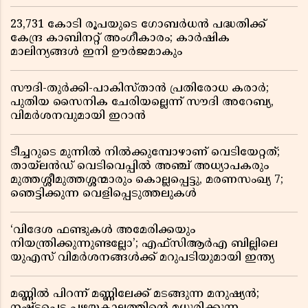
23,731 കോടി രൂപയുടെ ഗോബർധൻ പദ്ധതിക്ക്
കേന്ദ്ര കാബിനറ്റ് അംഗീകാരം; കാർഷിക
മാലിന്യങ്ങൾ ഇനി ഊർജമാകും
സൗദി-തുർക്കി-പാകിസ്താൻ പ്രതിരോധ കരാർ;
പുതിയ സൈനിക ചേരിയല്ലെന്ന് സൗദി അറേബ്യ,
വിമർശനവുമായി ഇറാൻ
ടീച്ചറുടെ മുന്നിൽ നിൽക്കുമ്പോഴാണ് വെടിയേറ്റത്;
തായ്‌ലൻഡ് വെടിവെപ്പിൽ അഞ്ച് അധ്യാപകരും
മുത്തശ്ശീമുത്തശ്ശന്മാരും കൊല്ലപ്പെട്ടു, മരണസംഖ്യ 7;
ഞെട്ടിക്കുന്ന വെളിപ്പെടുത്തലുകൾ
‘വിദേശ ഫണ്ടുകൾ അമേരിക്കയും
നിയന്ത്രിക്കുന്നുണ്ടല്ലോ’; എഫ്സിആർഎ ബില്ലിലെ
യുഎസ് വിമർശനങ്ങൾക്ക് മറുപടിയുമായി ഇന്ത്യ
മണ്ണിൽ പിറന്ന് മണ്ണിലേക്ക് മടങ്ങുന്ന മനുഷ്യൻ;