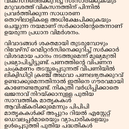
വികസനത്തെക്കുറിച്ച് സംസാരിക്കുകയും
മറുവശത്ത് വികസനത്തിന് പിന്നിൽ
പ്രവർത്തിക്കുന്ന സാധാരണ
തൊഴിലാളികളെ അധിക്ഷേപിക്കുകയും
ചെയ്യുന്ന നയമാണ് സർക്കാരിൻ്റേതെന്നാണ്
ഉയരുന്ന പ്രധാന വിമർശനം.
വിവാദങ്ങൾ ശക്തമായി തുടരുമ്പോഴും
റിവേഴ്‌സ് റെമിറ്റൻസിനെക്കുറിച്ച് സർക്കാർ
വിശദമായ പഠനം നടത്തുമെന്ന് മുഖ്യമന്ത്രി
പ്രഖ്യാപിച്ചിട്ടുണ്ട്. പണത്തിൻ്റെ വിപണന
ചംക്രമണം തടസ്സപ്പെടുന്നത് വിപണിയിൽ
ലിക്വിഡിറ്റി ക്രഞ്ച് അഥവാ പണലഭ്യതക്കുറവ്
ഉണ്ടാക്കുമെന്നതിനാൽ ഇതിനെ ഗൗരവമായി
കാണേണ്ടതുണ്ട്. നികുതി വർധിപ്പിക്കാതെ
ഖജനാവ് നിറയ്ക്കാനുള്ള പുതിയ
സാമ്പത്തിക മാതൃകകൾ
ആവിഷ്കരിക്കുമെന്നും പിപിപി
മാതൃകകൾക്ക് അപ്പുറം റിയൽ എസ്റ്റേറ്റ്
ഡെവലപ്പർമാരെയും വ്യാപാരികളെയും
ഉൾപ്പെടുത്തി പുതിയ പദ്ധതികൾ