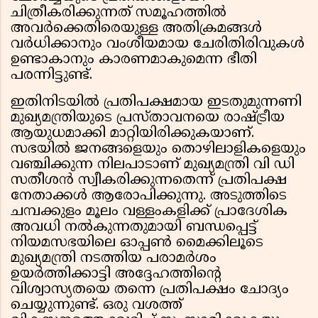
ചിത്രീകരിക്കുന്നത് സമൂഹത്തിൽ
അവർക്കെതിരെയുള്ള അതിക്രമങ്ങൾ
വർധിക്കാനും വംശീയമായ ചേരിതിരിവുകൾ
ഉണ്ടാകാനും കാരണമാകുമെന്ന ഭീതി
പരന്നിട്ടുണ്ട്.
ഇതിനിടയിൽ പ്രതിപക്ഷമായ ഇടതുമുന്നണി
മുഖ്യമന്ത്രിയുടെ പ്രസ്താവനയെ രാഷ്ട്രീയ
ആയുധമാക്കി മാറ്റിയിരിക്കുകയാണ്.
സഭയിൽ ജനങ്ങളെയും തൊഴിലാളികളെയും
വഞ്ചിക്കുന്ന നിലപാടാണ് മുഖ്യമന്ത്രി വി ഡി
സതീശൻ സ്വീകരിക്കുന്നതെന്ന് പ്രതിപക്ഷ
നേതാക്കൾ ആരോപിക്കുന്നു. അടുത്തിടെ
ചമ്പക്കുളം മൂലം വള്ളംകളിക്ക് പ്രാദേശിക
അവധി നൽകുന്നതുമായി ബന്ധപ്പെട്ട്
നിയമസഭയിലെ ഓപ്പൺ മൈക്കിലൂടെ
മുഖ്യമന്ത്രി നടത്തിയ പരാമർശം
ഉയർത്തിക്കാട്ടി അദ്ദേഹത്തിൻ്റെ
വിശ്വാസ്യതയെ തന്നെ പ്രതിപക്ഷം ചോദ്യം
ചെയ്യുന്നുണ്ട്. ഒരു വശത്ത്