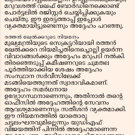
മറുവശത്ത് വഖഫ് ബോർഡിനെക്കൊണ്ട്
പോർട്ടലിൽ രജിസ്റ്റർ ചെയ്യിപ്പിക്കുകയും
ചെയ്തു. ഈ ഇരട്ടത്താപ്പ് ഇപ്പോൾ
വ്യക്തമായിട്ടുണ്ടെന്നും അദ്ദേഹം പറഞ്ഞു.
രത്തൻ ഖേൽക്കറുടെ നിയമനം
മുഖ്യമന്ത്രിയുടെ സെക്രട്ടറിയായി രത്തൻ
ഖേൽക്കറെ നിയമിച്ചതിനെച്ചൊല്ലി ഉയർന്ന
വിവാദങ്ങൾക്കും അദ്ദേഹം മറുപടി നൽകി.
തിരഞ്ഞെടുപ്പ് കമീഷണറുടെ ചുമതല
പൂർത്തിയാക്കിയ ശേഷം അദ്ദേഹം
സംസ്ഥാന സർവീസിലേക്ക്
മടങ്ങിയെത്തുന്നത് സ്വാഭാവികമാണ്.
അദ്ദേഹം സമർഥനായ
ഉദ്യോഗസ്ഥനാണെന്നും, അതിനാൽ തൻ്റെ
ഓഫീസിൽ അദ്ദേഹത്തിൻ്റെ സേവനം
ആവശ്യമാണെന്നും സതീശൻ വ്യക്തമാക്കി.
ഈ നിയമനത്തിൽ യാതൊരു
ചട്ടലംഘനവുമില്ലെന്നും യുഡിഎഫ്
വിജയത്തിന് പിന്നിൽ അദ്ദേഹമാണെന്ന