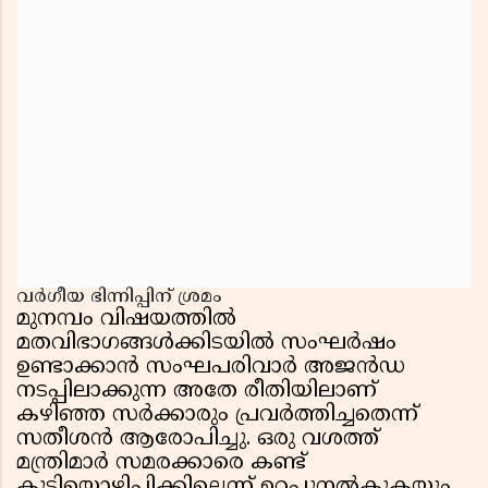
വർഗീയ ഭിന്നിപ്പിന് ശ്രമം
മുനമ്പം വിഷയത്തിൽ
മതവിഭാഗങ്ങൾക്കിടയിൽ സംഘർഷം
ഉണ്ടാക്കാൻ സംഘപരിവാർ അജൻഡ
നടപ്പിലാക്കുന്ന അതേ രീതിയിലാണ്
കഴിഞ്ഞ സർക്കാരും പ്രവർത്തിച്ചതെന്ന്
സതീശൻ ആരോപിച്ചു. ഒരു വശത്ത്
മന്ത്രിമാർ സമരക്കാരെ കണ്ട്
കുടിയൊഴിപ്പിക്കില്ലെന്ന് ഉറപ്പുനൽകുകയും,