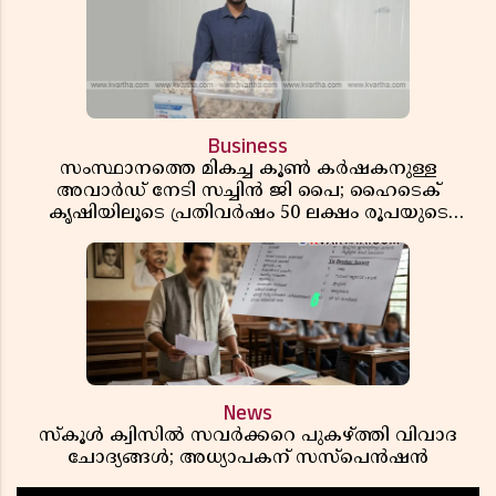
Business
സംസ്ഥാനത്തെ മികച്ച കൂൺ കർഷകനുള്ള
അവാർഡ് നേടി സച്ചിൻ ജി പൈ; ഹൈടെക്
കൃഷിയിലൂടെ പ്രതിവർഷം 50 ലക്ഷം രൂപയുടെ
വരുമാനം
News
സ്കൂൾ ക്വിസിൽ സവർക്കറെ പുകഴ്ത്തി വിവാദ
ചോദ്യങ്ങൾ; അധ്യാപകന് സസ്പെൻഷൻ