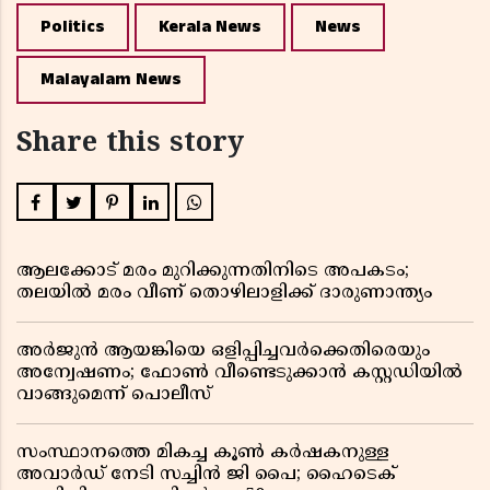
Politics
Kerala News
News
Malayalam News
Share this story
ആലക്കോട് മരം മുറിക്കുന്നതിനിടെ അപകടം;
തലയിൽ മരം വീണ് തൊഴിലാളിക്ക് ദാരുണാന്ത്യം
അർജുൻ ആയങ്കിയെ ഒളിപ്പിച്ചവർക്കെതിരെയും
അന്വേഷണം; ഫോൺ വീണ്ടെടുക്കാൻ കസ്റ്റഡിയിൽ
വാങ്ങുമെന്ന് പൊലീസ്
സംസ്ഥാനത്തെ മികച്ച കൂൺ കർഷകനുള്ള
അവാർഡ് നേടി സച്ചിൻ ജി പൈ; ഹൈടെക്