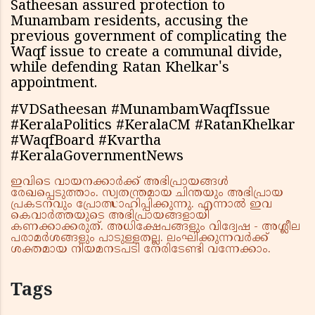
Satheesan assured protection to
Munambam residents, accusing the
previous government of complicating the
Waqf issue to create a communal divide,
while defending Ratan Khelkar's
appointment.
#VDSatheesan #MunambamWaqfIssue
#KeralaPolitics #KeralaCM #RatanKhelkar
#WaqfBoard #Kvartha
#KeralaGovernmentNews
ഇവിടെ വായനക്കാർക്ക് അഭിപ്രായങ്ങൾ
രേഖപ്പെടുത്താം. സ്വതന്ത്രമായ ചിന്തയും അഭിപ്രായ
പ്രകടനവും പ്രോത്സാഹിപ്പിക്കുന്നു. എന്നാൽ ഇവ
കെവാർത്തയുടെ അഭിപ്രായങ്ങളായി
കണക്കാക്കരുത്. അധിക്ഷേപങ്ങളും വിദ്വേഷ - അശ്ലീല
പരാമർശങ്ങളും പാടുള്ളതല്ല. ലംഘിക്കുന്നവർക്ക്
ശക്തമായ നിയമനടപടി നേരിടേണ്ടി വന്നേക്കാം.
Tags