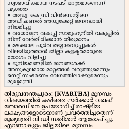
സ്വാഭാവികമായ നടപടി മാത്രമാണെന്ന്
വ്യക്തത
● അഡ്വ. കെ സി വിൻസെൻ്റിനെ
അഡീഷണൽ അഡ്വക്കേറ്റ് ജനറലായി
നിയമിച്ചു
● വയോജന വകുപ്പ് സാമൂഹ്യനീതി വകുപ്പിൽ
നിന്ന് വേർതിരിക്കാൻ തീരുമാനം
● മഴക്കാല പൂർവ തയ്യാറെടുപ്പുകൾ
വിലയിരുത്താൻ ജില്ലാ കളക്ടർമാരുടെ
യോഗം വിളിച്ചു
● ഭൂനിയമങ്ങളിൽ ജനങ്ങൾക്ക്
അനുകൂലമായ മാറ്റങ്ങൾ വരുത്തുമെന്നും
നെല്ല് സംഭരണം വേഗത്തിലാക്കുമെന്നും
മുഖ്യമന്ത്രി
തിരുവനന്തപുരം: (KVARTHA)
മുനമ്പം
വിഷയത്തിൽ കഴിഞ്ഞ സർക്കാർ വഖഫ്
ബോർഡിനെ ഉപയോഗിച്ച് രാഷ്ട്രീയ
ലക്ഷ്യങ്ങളോടെയാണ് പ്രവർത്തിച്ചതെന്ന്
മുഖ്യമന്ത്രി വി ഡി സതീശൻ ആരോപിച്ചു.
എറണാകുളം ജില്ലയിലെ മുനമ്പം