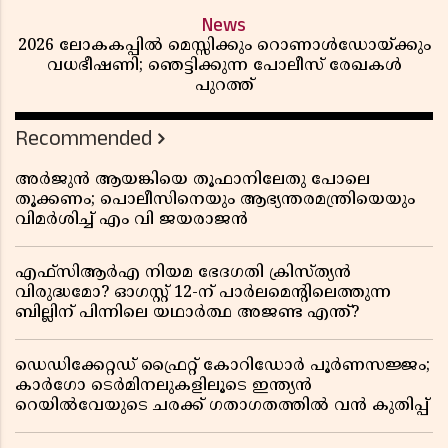
News
2026 ലോകകപ്പിൽ മെസ്സിക്കും റൊണാൾഡോയ്ക്കും
വധഭീഷണി; ഞെട്ടിക്കുന്ന പോലീസ് രേഖകൾ
പുറത്ത്
Recommended
അർജുൻ ആയങ്കിയെ തൂഫാനിലേതു പോലെ
തൂക്കണം; പൊലീസിനെയും ആഭ്യന്തരമന്ത്രിയെയും
വിമർശിച്ച് എം വി ജയരാജൻ
എഫ്സിആർഎ നിയമ ഭേദഗതി ക്രിസ്ത്യൻ
വിരുദ്ധമോ? ഓഗസ്റ്റ് 12-ന് പാർലമെന്റിലെത്തുന്ന
ബില്ലിന് പിന്നിലെ യഥാർത്ഥ അജണ്ട എന്ത്?
ഡെഡിക്കേറ്റഡ് ഫ്രൈറ്റ് കോറിഡോർ പൂർണസജ്ജം;
കാർഗോ ടെർമിനലുകളിലൂടെ ഇന്ത്യൻ
റെയിൽവേയുടെ ചരക്ക് ഗതാഗതത്തിൽ വൻ കുതിപ്പ്