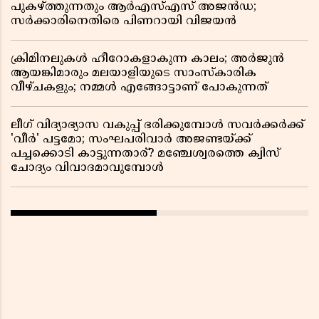
പുകഴ്ത്തുന്നതും ആർഎസ്എസ് അജൻഡ;
സർക്കാരിനെതിരെ പിണറായി വിജയൻ
ക്രിമിനലുകൾ ഹീറോകളാകുന്ന കാലം; അർജുൻ
ആയങ്കിമാരും മലയാളിയുടെ സാംസ്കാരിക
വീഴ്ചകളും; നമ്മൾ എങ്ങോട്ടാണ് പോകുന്നത്
ലീഗ് വിദ്യാഭ്യാസ വകുപ്പ് ഭരിക്കുമ്പോൾ സവർക്കർക്ക്
'വീർ' പട്ടമോ; സംഘപരിവാർ അജണ്ടയ്ക്ക്
പച്ചക്കൊടി കാട്ടുന്നതാര്? മഞ്ചേശ്വരത്തെ ക്വിസ്
ചോദ്യം വിവാദമാവുമ്പോൾ