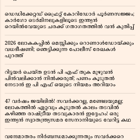
ഡെഡിക്കേറ്റഡ് ഫ്രൈറ്റ് കോറിഡോർ പൂർണസജ്ജം;
കാർഗോ ടെർമിനലുകളിലൂടെ ഇന്ത്യൻ
റെയിൽവേയുടെ ചരക്ക് ഗതാഗതത്തിൽ വൻ കുതിപ്പ്
2026 ലോകകപ്പിൽ മെസ്സിക്കും റൊണാൾഡോയ്ക്കും
വധഭീഷണി; ഞെട്ടിക്കുന്ന പോലീസ് രേഖകൾ
പുറത്ത്
റിട്ടയർ ചെയ്ത ഉടൻ പി എഫ് തുക മുഴുവൻ
പിൻവലിക്കാൻ നിൽക്കരുത്; പണം കൂടുതൽ
നേടാൻ ഇ പി എഫ് ഒയുടെ നിയമം അറിയാം
47 വർഷം ജയിലിൽ! സവർക്കറല്ല, മണ്ടേലയുമല്ല;
ലോകത്തിൽ ഏറ്റവും കൂടുതൽ കാലം തടവിൽ
കഴിഞ്ഞ രാഷ്ട്രീയ തടവുകാരൻ ഇദ്ദേഹം! ഒരു
ഇന്ത്യൻ സ്വാതന്ത്ര്യസമര സേനാനിയുടെ വേറിട്ട കഥ
വന്ദേമാതരം നിർബന്ധമാക്കുന്നതും സവർക്കറെ