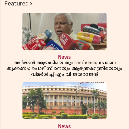
Featured
News
അർജുൻ ആയങ്കിയെ തൂഫാനിലേതു പോലെ
തൂക്കണം; പൊലീസിനെയും ആഭ്യന്തരമന്ത്രിയെയും
വിമർശിച്ച് എം വി ജയരാജൻ
News