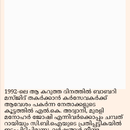
1992-ലെ ആ കറുത്ത ദിനത്തിൽ ബാബറി
മസ്ജിദ് തകർക്കാൻ കർസേവകർക്ക്
ആവേശം പകർന്ന നേതാക്കളുടെ
കൂട്ടത്തിൽ എൽ.കെ. അദ്വാനി, മുരളി
മനോഹർ ജോഷി എന്നിവർക്കൊപ്പം ചമ്പത്
റായിയും സി.ബി.ഐയുടെ പ്രതിപ്പട്ടികയിൽ