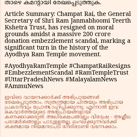
താഴെ കമൻ്റായി രേഖപ്പെടുത്തുക.
Article Summary: Champat Rai, the General
Secretary of Shri Ram Janmabhoomi Teerth
Kshetra Trust, has resigned on moral
grounds amidst a massive ₹200 crore
donation embezzlement scandal, marking a
significant turn in the history of the
Ayodhya Ram Temple movement.
#AyodhyaRamTemple #ChampatRaiResigns
#EmbezzlementScandal #RamTempleTrust
#UttarPradeshNews #MalayalamNews
#AmmuNews
ഇവിടെ വായനക്കാർക്ക് അഭിപ്രായങ്ങൾ
രേഖപ്പെടുത്താം. സ്വതന്ത്രമായ ചിന്തയും അഭിപ്രായ
പ്രകടനവും പ്രോത്സാഹിപ്പിക്കുന്നു. എന്നാൽ ഇവ
കെവാർത്തയുടെ അഭിപ്രായങ്ങളായി
കണക്കാക്കരുത്. അധിക്ഷേപങ്ങളും വിദ്വേഷ - അശ്ലീല
പരാമർശങ്ങളും പാടുള്ളതല്ല. ലംഘിക്കുന്നവർക്ക്
ശക്തമായ നിയമനടപടി നേരിടേണ്ടി വന്നേക്കാം.