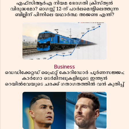
എഫ്സിആർഎ നിയമ ഭേദഗതി ക്രിസ്ത്യൻ
വിരുദ്ധമോ? ഓഗസ്റ്റ് 12-ന് പാർലമെന്റിലെത്തുന്ന
ബില്ലിന് പിന്നിലെ യഥാർത്ഥ അജണ്ട എന്ത്?
Business
ഡെഡിക്കേറ്റഡ് ഫ്രൈറ്റ് കോറിഡോർ പൂർണസജ്ജം;
കാർഗോ ടെർമിനലുകളിലൂടെ ഇന്ത്യൻ
റെയിൽവേയുടെ ചരക്ക് ഗതാഗതത്തിൽ വൻ കുതിപ്പ്