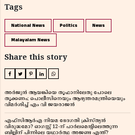
Tags
National News
Politics
News
Malayalam News
Share this story
അർജുൻ ആയങ്കിയെ തൂഫാനിലേതു പോലെ
തൂക്കണം; പൊലീസിനെയും ആഭ്യന്തരമന്ത്രിയെയും
വിമർശിച്ച് എം വി ജയരാജൻ
എഫ്സിആർഎ നിയമ ഭേദഗതി ക്രിസ്ത്യൻ
വിരുദ്ധമോ? ഓഗസ്റ്റ് 12-ന് പാർലമെന്റിലെത്തുന്ന
ബില്ലിന് പിന്നിലെ യഥാർത്ഥ അജണ്ട എന്ത്?