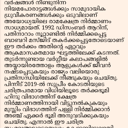
വർഷങ്ങൾ നീണ്ടുനിന്ന
നിയമപോരാട്ടങ്ങൾക്കും സാമുദായിക
ധ്രുവീകരണങ്ങൾക്കും ഒടുവിലാണ്
അയോധ്യയിലെ രാമക്ഷേത്ര നിർമ്മാണം
സാധ്യമായത്. 1992 ഡിസംബർ ആറിന്,
പതിനാറാം നൂറ്റാണ്ടിൽ നിർമ്മിക്കപ്പെട്ട
ബാബറി മസ്ജിദ് തകർക്കപ്പെട്ടതോടെയാണ്
ഈ തർക്കം അതിന്റെ ഏറ്റവും
അക്രമാസക്തമായ ഘട്ടത്തിലേക്ക് കടന്നത്.
തുടർന്നുണ്ടായ വർഗ്ഗീയ കലാപങ്ങളിൽ
അയ്യായിരത്തോളം ആളുകൾക്ക് ജീവൻ
നഷ്ടപ്പെടുകയും രാജ്യം വലിയൊരു
പ്രതിസന്ധിയിലേക്ക് നീങ്ങുകയും ചെയ്തു.
പിന്നീട് 2019-ൽ സുപ്രീം കോടതിയുടെ
ചരിത്രപരമായ വിധിയിലൂടെ തർക്കഭൂമി
ഹിന്ദു വിഭാഗത്തിന് ക്ഷേത്ര
നിർമ്മാണത്തിനായി വിട്ടുനൽകുകയും
മുസ്ലിം വിഭാഗത്തിന് പള്ളി നിർമ്മിക്കാൻ
അഞ്ച് ഏക്കർ ഭൂമി അനുവദിക്കുകയും
ചെയ്തു. എന്നാൽ ഈ ചരിത്ര