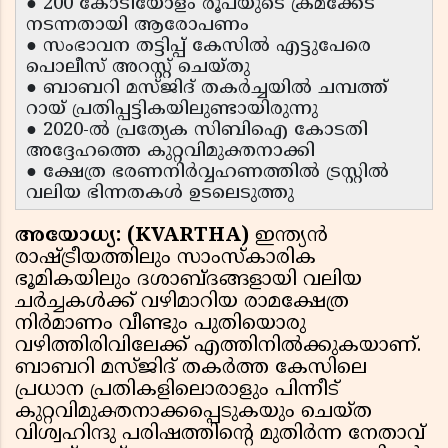
● 200 കോടിയോളം രൂപയുടെ ക്രമക്കേട്
നടന്നതായി ആരോപണം
● സംഭാവന തട്ടിപ്പ് കേസിൽ എട്ടുപേരെ
പൊലീസ് അറസ്റ്റ് ചെയ്തു
● ബാബറി മസ്ജിദ് തകർച്ചയിൽ ചമ്പത്ത്
റായ് പ്രതിപ്പട്ടികയിലുണ്ടായിരുന്നു
● 2020-ൽ പ്രത്യേക സിബിഐ കോടതി
അദ്ദേഹത്തെ കുറ്റവിമുക്തനാക്കി
● ക്ഷേത്ര ഭരണനിർവ്വഹണത്തിൽ ട്രസ്റ്റിൽ
വലിയ ഭിന്നതകൾ ഉടലെടുത്തു
അയോധ്യ: (KVARTHA)
ഇന്ത്യൻ
രാഷ്ട്രീയത്തിലും സാംസ്കാരിക
ഭൂമികയിലും ദശാബ്ദങ്ങളായി വലിയ
ചർച്ചകൾക്ക് വഴിമാറിയ രാമക്ഷേത്ര
നിർമാണം വീണ്ടും പുതിയൊരു
വഴിത്തിരിവിലേക്ക് എത്തിനിൽക്കുകയാണ്.
ബാബറി മസ്ജിദ് തകർത്ത കേസിലെ
പ്രധാന പ്രതികളിലൊരാളും പിന്നീട്
കുറ്റവിമുക്തനാക്കപ്പെടുകയും ചെയ്ത
വിശ്വഹിന്ദു പരിഷത്തിന്റെ മുതിർന്ന നേതാവ്