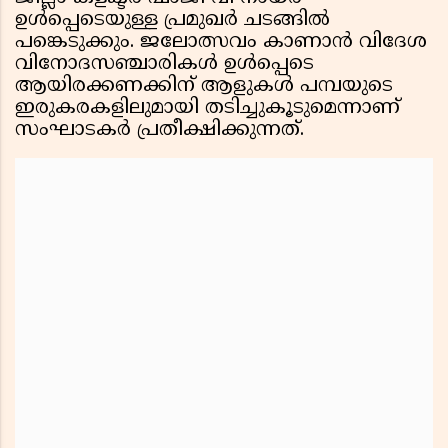
ഉൾപ്പെടെയുള്ള പ്രമുഖർ ചടങ്ങിൽ
പങ്കെടുക്കും. ജലോത്സവം കാണാൻ വിദേശ
വിനോദസഞ്ചാരികൾ ഉൾപ്പെടെ
ആയിരക്കണക്കിന് ആളുകൾ പമ്പയുടെ
ഇരുകരകളിലുമായി തടിച്ചുകൂടുമെന്നാണ്
സംഘാടകർ പ്രതീക്ഷിക്കുന്നത്.