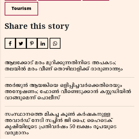
Tourism
Share this story
ആലക്കോട് മരം മുറിക്കുന്നതിനിടെ അപകടം;
തലയിൽ മരം വീണ് തൊഴിലാളിക്ക് ദാരുണാന്ത്യം
അർജുൻ ആയങ്കിയെ ഒളിപ്പിച്ചവർക്കെതിരെയും
അന്വേഷണം; ഫോൺ വീണ്ടെടുക്കാൻ കസ്റ്റഡിയിൽ
വാങ്ങുമെന്ന് പൊലീസ്
സംസ്ഥാനത്തെ മികച്ച കൂൺ കർഷകനുള്ള
അവാർഡ് നേടി സച്ചിൻ ജി പൈ; ഹൈടെക്
കൃഷിയിലൂടെ പ്രതിവർഷം 50 ലക്ഷം രൂപയുടെ
വരുമാനം