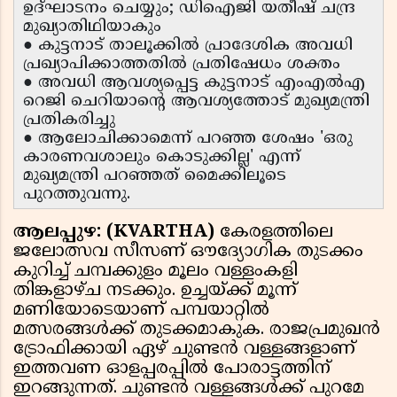
ഉദ്ഘാടനം ചെയ്യും; ഡിഐജി യതീഷ് ചന്ദ്ര
മുഖ്യാതിഥിയാകും
● കുട്ടനാട് താലൂക്കിൽ പ്രാദേശിക അവധി
പ്രഖ്യാപിക്കാത്തതിൽ പ്രതിഷേധം ശക്തം
● അവധി ആവശ്യപ്പെട്ട കുട്ടനാട് എംഎൽഎ
റെജി ചെറിയാന്റെ ആവശ്യത്തോട് മുഖ്യമന്ത്രി
പ്രതികരിച്ചു
● ആലോചിക്കാമെന്ന് പറഞ്ഞ ശേഷം 'ഒരു
കാരണവശാലും കൊടുക്കില്ല' എന്ന്
മുഖ്യമന്ത്രി പറഞ്ഞത് മൈക്കിലൂടെ
പുറത്തുവന്നു.
ആലപ്പുഴ: (KVARTHA)
കേരളത്തിലെ
ജലോത്സവ സീസണ് ഔദ്യോഗിക തുടക്കം
കുറിച്ച് ചമ്പക്കുളം മൂലം വള്ളംകളി
തിങ്കളാഴ്ച നടക്കും. ഉച്ചയ്ക്ക് മൂന്ന്
മണിയോടെയാണ് പമ്പയാറ്റിൽ
മത്സരങ്ങൾക്ക് തുടക്കമാകുക. രാജപ്രമുഖൻ
ട്രോഫിക്കായി ഏഴ് ചുണ്ടൻ വള്ളങ്ങളാണ്
ഇത്തവണ ഓളപ്പരപ്പിൽ പോരാട്ടത്തിന്
ഇറങ്ങുന്നത്. ചുണ്ടൻ വള്ളങ്ങൾക്ക് പുറമേ