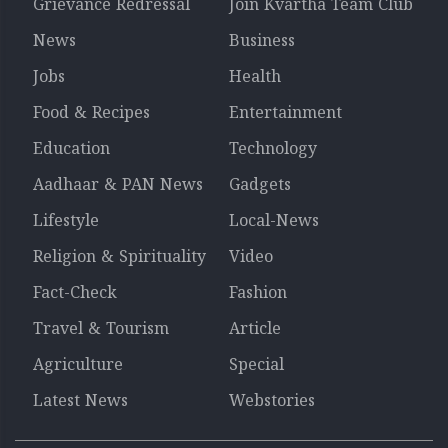
Grievance Redressal
Join Kvartha Team Club
News
Business
Jobs
Health
Food & Recipes
Entertainment
Education
Technology
Aadhaar & PAN News
Gadgets
Lifestyle
Local-News
Religion & Spirituality
Video
Fact-Check
Fashion
Travel & Tourism
Article
Agriculture
Special
Latest News
Webstories