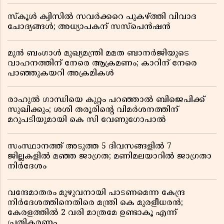
സ്കൂൾ ക്വിസിൽ സവർക്കറെ പുകഴ്ത്തി വിവാദ
ചോദ്യങ്ങൾ; അധ്യാപകന് സസ്പെൻഷൻ
മുൻ ബംഗാൾ മുഖ്യമന്ത്രി മമത ബാനർജിയുടെ
വാഹനത്തിന് നേരെ ആക്രമണം; കാറിന് നേരെ
പാഞ്ഞുകയറി അക്രമികൾ
രാഹുൽ ഗാന്ധിയെ കുറ്റം പറഞ്ഞാൽ ബിജെപിക്ക്
സുഖിക്കും; ശശി തരൂരിന്റെ വിമർശനത്തിന്
മറുപടിയുമായി കെ സി വേണുഗോപാൽ
സംസ്ഥാനത്ത് അടുത്ത 5 ദിവസങ്ങളിൽ 7
ജില്ലകളിൽ മഞ്ഞ ജാഗ്രത; മണിമലയാറിൽ ജാഗ്രതാ
നിർദേശം
വന്ദേമാതരം മുഴുവനായി പാടണമെന്ന കേന്ദ്ര
നിർദേശത്തിനെതിരെ മന്ത്രി കെ മുരളീധരൻ;
കേരളത്തിൽ 2 വരി മാത്രമേ ഉണ്ടാകൂ എന്ന്
പ്രതികരണം