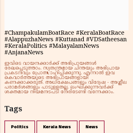
#ChampakulamBoatRace #KeralaBoatRace
#AlappuzhaNews #Kuttanad #VDSatheesan
#KeralaPolitics #MalayalamNews
#AnjanaNews
ഇവിടെ വായനക്കാർക്ക് അഭിപ്രായങ്ങൾ
രേഖപ്പെടുത്താം. സ്വതന്ത്രമായ ചിന്തയും അഭിപ്രായ
പ്രകടനവും പ്രോത്സാഹിപ്പിക്കുന്നു. എന്നാൽ ഇവ
കെവാർത്തയുടെ അഭിപ്രായങ്ങളായി
കണക്കാക്കരുത്. അധിക്ഷേപങ്ങളും വിദ്വേഷ - അശ്ലീല
പരാമർശങ്ങളും പാടുള്ളതല്ല. ലംഘിക്കുന്നവർക്ക്
ശക്തമായ നിയമനടപടി നേരിടേണ്ടി വന്നേക്കാം.
Tags
Politics
Kerala News
News