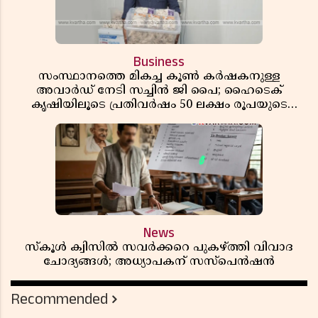
Business
സംസ്ഥാനത്തെ മികച്ച കൂൺ കർഷകനുള്ള
അവാർഡ് നേടി സച്ചിൻ ജി പൈ; ഹൈടെക്
കൃഷിയിലൂടെ പ്രതിവർഷം 50 ലക്ഷം രൂപയുടെ
വരുമാനം
News
സ്കൂൾ ക്വിസിൽ സവർക്കറെ പുകഴ്ത്തി വിവാദ
ചോദ്യങ്ങൾ; അധ്യാപകന് സസ്പെൻഷൻ
Recommended