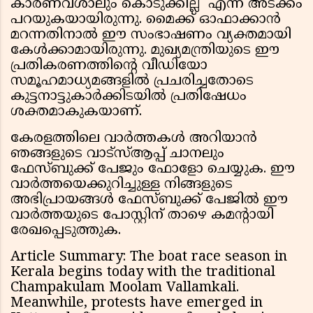
കാരണവശാലും കൊടുക്കില്ല' എന്ന് അടക്കം
പറയുകയായിരുന്നു. മൈക്ക് ഓഫാക്കാൻ
മറന്നതിനാൽ ഈ സംഭാഷണം വ്യക്തമായി
കേൾക്കാമായിരുന്നു. മുഖ്യമന്ത്രിയുടെ ഈ
പ്രതികരണത്തിൻ്റെ വീഡിയോ
സമൂഹമാധ്യമങ്ങളിൽ പ്രചരിച്ചതോടെ
കുട്ടനാട്ടുകാർക്കിടയിൽ പ്രതിഷേധം
ശക്തമാകുകയാണ്.
കേരളത്തിലെ വാർത്തകൾ അറിയാൻ
ഞങ്ങളുടെ വാട്സ്ആപ്പ് ചാനലും
ഫേസ്ബുക്ക് പേജും ഫോളോ ചെയ്യുക. ഈ
വാർത്തയെക്കുറിച്ചുള്ള നിങ്ങളുടെ
അഭിപ്രായങ്ങൾ ഫേസ്ബുക്ക് പേജിൽ ഈ
വാർത്തയുടെ പോസ്റ്റിന് താഴെ കമൻ്റായി
രേഖപ്പെടുത്തുക.
Article Summary: The boat race season in
Kerala begins today with the traditional
Champakulam Moolam Vallamkali.
Meanwhile, protests have emerged in