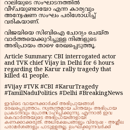
റാലിയുടെ സംഘാടനത്തിൽ
വീഴ്ചയുണ്ടായോ എന്ന കാര്യവും
അന്വേഷണ സംഘം പരിശോധിച്ച്
വരികയാണ്.
വിജയിയെ സിബിഐ ചോദ്യം ചെയ്ത
വാർത്തയെക്കുറിച്ചുള്ള നിങ്ങളുടെ
അഭിപ്രായം താഴെ രേഖപ്പെടുത്തൂ.
Article Summary: CBI interrogated actor
and TVK chief Vijay in Delhi for 6 hours
regarding the Karur rally tragedy that
killed 41 people.
#Vijay #TVK #CBI #KarurTragedy
#TamilNaduPolitics #Delhi #BreakingNews
ഇവിടെ വായനക്കാർക്ക് അഭിപ്രായങ്ങൾ
രേഖപ്പെടുത്താം. സ്വതന്ത്രമായ ചിന്തയും അഭിപ്രായ
പ്രകടനവും പ്രോത്സാഹിപ്പിക്കുന്നു. എന്നാൽ ഇവ
കെവാർത്തയുടെ അഭിപ്രായങ്ങളായി
കണക്കാക്കരുത്. അധിക്ഷേപങ്ങളും വിദ്വേഷ - അശ്ലീല
പരാമർശങ്ങളും പാടുള്ളതല്ല. ലംഘിക്കുന്നവർക്ക്