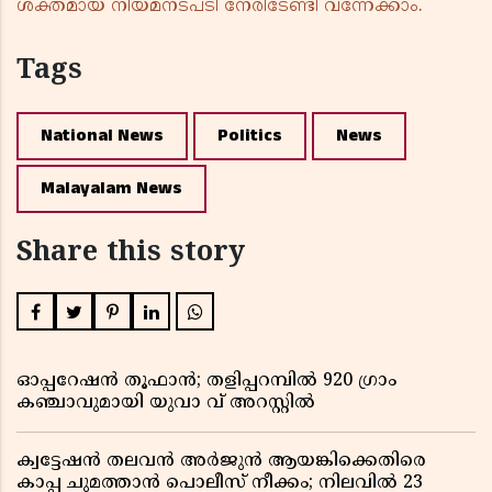
ശക്തമായ നിയമനടപടി നേരിടേണ്ടി വന്നേക്കാം.
Tags
National News
Politics
News
Malayalam News
Share this story
ഓപ്പറേഷൻ തൂഫാൻ; തളിപ്പറമ്പിൽ 920 ഗ്രാം
കഞ്ചാവുമായി യുവാ വ് അറസ്റ്റിൽ
ക്വട്ടേഷൻ തലവൻ അർജുൻ ആയങ്കിക്കെതിരെ
കാപ്പ ചുമത്താൻ പൊലീസ് നീക്കം; നിലവിൽ 23