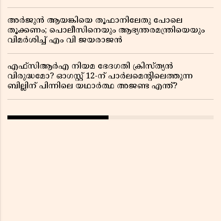
അർജുൻ ആയങ്കിയെ തൂഫാനിലേതു പോലെ
തൂക്കണം; പൊലീസിനെയും ആഭ്യന്തരമന്ത്രിയെയും
വിമർശിച്ച് എം വി ജയരാജൻ
എഫ്സിആർഎ നിയമ ഭേദഗതി ക്രിസ്ത്യൻ
വിരുദ്ധമോ? ഓഗസ്റ്റ് 12-ന് പാർലമെന്റിലെത്തുന്ന
ബില്ലിന് പിന്നിലെ യഥാർത്ഥ അജണ്ട എന്ത്?