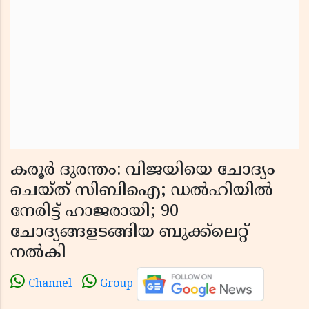
കരൂർ ദുരന്തം: വിജയിയെ ചോദ്യം
ചെയ്ത് സിബിഐ; ഡൽഹിയിൽ
നേരിട്ട് ഹാജരായി; 90
ചോദ്യങ്ങളടങ്ങിയ ബുക്ക്‌ലെറ്റ്
നൽകി
Channel
Group