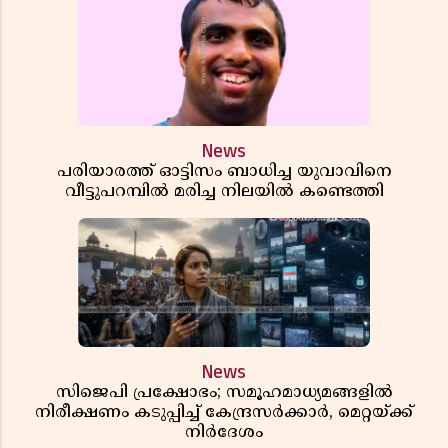
News
പരിയാരത്ത് ഓട്ടിസം ബാധിച്ച യുവാവിനെ
വീട്ടുപറമ്പിൽ മരിച്ച നിലയിൽ കണ്ടെത്തി
News
സിജെപി പ്രക്ഷോഭം; സമൂഹമാധ്യമങ്ങളിൽ
നിരീക്ഷണം കടുപ്പിച്ച് കേന്ദ്രസർക്കാർ, മെറ്റയ്ക്ക്
നിർദേശം