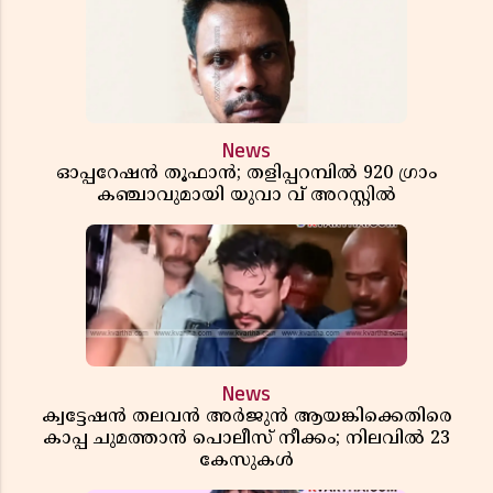
News
ഓപ്പറേഷൻ തൂഫാൻ; തളിപ്പറമ്പിൽ 920 ഗ്രാം
കഞ്ചാവുമായി യുവാ വ് അറസ്റ്റിൽ
News
ക്വട്ടേഷൻ തലവൻ അർജുൻ ആയങ്കിക്കെതിരെ
കാപ്പ ചുമത്താൻ പൊലീസ് നീക്കം; നിലവിൽ 23
കേസുകൾ