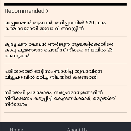
Recommended
ഓപ്പറേഷൻ തൂഫാൻ; തളിപ്പറമ്പിൽ 920 ഗ്രാം
കഞ്ചാവുമായി യുവാ വ് അറസ്റ്റിൽ
ക്വട്ടേഷൻ തലവൻ അർജുൻ ആയങ്കിക്കെതിരെ
കാപ്പ ചുമത്താൻ പൊലീസ് നീക്കം; നിലവിൽ 23
കേസുകൾ
പരിയാരത്ത് ഓട്ടിസം ബാധിച്ച യുവാവിനെ
വീട്ടുപറമ്പിൽ മരിച്ച നിലയിൽ കണ്ടെത്തി
സിജെപി പ്രക്ഷോഭം; സമൂഹമാധ്യമങ്ങളിൽ
നിരീക്ഷണം കടുപ്പിച്ച് കേന്ദ്രസർക്കാർ, മെറ്റയ്ക്ക്
നിർദേശം
Home
About Us