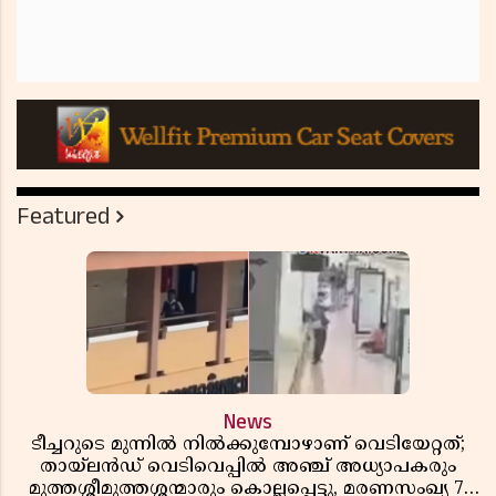
Featured
News
ടീച്ചറുടെ മുന്നിൽ നിൽക്കുമ്പോഴാണ് വെടിയേറ്റത്;
തായ്‌ലൻഡ് വെടിവെപ്പിൽ അഞ്ച് അധ്യാപകരും
മുത്തശ്ശീമുത്തശ്ശന്മാരും കൊല്ലപ്പെട്ടു, മരണസംഖ്യ 7;