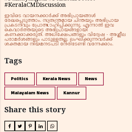
#KeralaCMDiscussion
ഇവിടെ വായനക്കാർക്ക് അഭിപ്രായങ്ങൾ
രേഖപ്പെടുത്താം. സ്വതന്ത്രമായ ചിന്തയും അഭിപ്രായ
പ്രകടനവും പ്രോത്സാഹിപ്പിക്കുന്നു. എന്നാൽ ഇവ
കെവാർത്തയുടെ അഭിപ്രായങ്ങളായി
കണക്കാക്കരുത്. അധിക്ഷേപങ്ങളും വിദ്വേഷ - അശ്ലീല
പരാമർശങ്ങളും പാടുള്ളതല്ല. ലംഘിക്കുന്നവർക്ക്
ശക്തമായ നിയമനടപടി നേരിടേണ്ടി വന്നേക്കാം.
Tags
Politics
Kerala News
News
Malayalam News
Kannur
Share this story