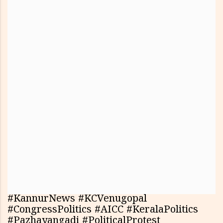
#KannurNews #KCVenugopal
#CongressPolitics #AICC #KeralaPolitics
#Pazhayangadi #PoliticalProtest