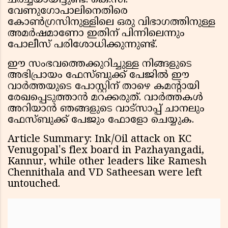
ചർച്ചയായിട്ടുണ്ട്. കെ.സി.
വേണുഗോപാലിനെതിരെ
കോൺഗ്രസിനുള്ളിലെ ഒരു വിഭാഗത്തിനുള്ള
അമർഷമാണോ ഇതിന് പിന്നിലെന്നും
പോലീസ് പരിശോധിക്കുന്നുണ്ട്.
ഈ സംഭവത്തെക്കുറിച്ചുള്ള നിങ്ങളുടെ
അഭിപ്രായം ഫേസ്ബുക്ക് പേജിൽ ഈ
വാർത്തയുടെ പോസ്റ്റിന് താഴെ കമന്റായി
രേഖപ്പെടുത്താൻ മറക്കരുത്. വാർത്തകൾ
അറിയാൻ ഞങ്ങളുടെ വാട്സാപ്പ് ചാനലും
ഫേസ്ബുക്ക് പേജും ഫോളോ ചെയ്യുക.
Article Summary: Ink/Oil attack on KC
Venugopal's flex board in Pazhayangadi,
Kannur, while other leaders like Ramesh
Chennithala and VD Satheesan were left
untouched.