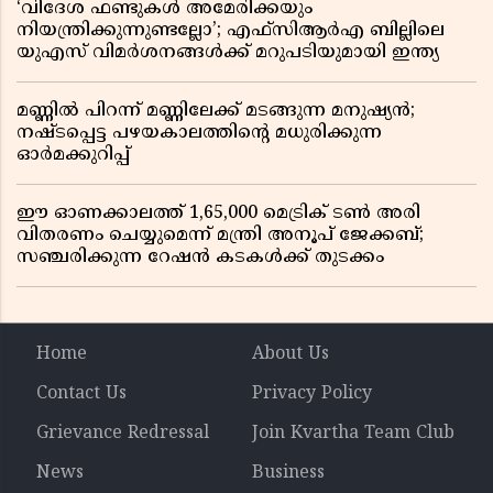
‘വിദേശ ഫണ്ടുകൾ അമേരിക്കയും
നിയന്ത്രിക്കുന്നുണ്ടല്ലോ’; എഫ്സിആർഎ ബില്ലിലെ
യുഎസ് വിമർശനങ്ങൾക്ക് മറുപടിയുമായി ഇന്ത്യ
മണ്ണിൽ പിറന്ന് മണ്ണിലേക്ക് മടങ്ങുന്ന മനുഷ്യൻ;
നഷ്ടപ്പെട്ട പഴയകാലത്തിൻ്റെ മധുരിക്കുന്ന
ഓർമക്കുറിപ്പ്
ഈ ഓണക്കാലത്ത് 1,65,000 മെട്രിക് ടൺ അരി
വിതരണം ചെയ്യുമെന്ന് മന്ത്രി അനൂപ് ജേക്കബ്;
സഞ്ചരിക്കുന്ന റേഷൻ കടകൾക്ക് തുടക്കം
Home
About Us
Contact Us
Privacy Policy
Grievance Redressal
Join Kvartha Team Club
News
Business