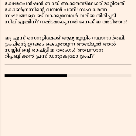
ക്ഷേമപെൻഷൻ ബാങ്ക് അക്കൗണ്ടിലേക്ക് മാറ്റിയത്
കോൺഗ്രസിന്റെ വമ്പൻ പണി! സഹകരണ
സംഘങ്ങളെ ഒഴിവാക്കുമ്പോൾ വലിയ തിരിച്ചടി
സിപിഎമ്മിന്? നഷ്ടമാകുന്നത് ജനകീയ അടിത്തറ!
യു എസ് സെനറ്റിലേക്ക് ആദ്യ മുസ്ലിം സ്ഥാനാർത്ഥി;
ട്രംപിന്റെ ഉറക്കം കെടുത്തുന്ന അബ്ദുൽ അൽ
സയ്യിദിന്റെ രാഷ്ട്രീയ തരംഗം! 'അവസാന
റിപ്പബ്ലിക്കൻ പ്രസിഡന്റാകുമോ ട്രംപ്?'