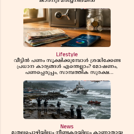
കാരനും മരിച്ചനിലയിൽ
Lifestyle
വീട്ടിൽ പണം സൂക്ഷിക്കുമ്പോൾ ശ്രദ്ധിക്കേണ്ട
പ്രധാന കാര്യങ്ങൾ എന്തെല്ലാം? മോഷണം,
പണപ്പെരുപ്പം, സാമ്പത്തിക സുരക്ഷ
എന്നിവയെക്കുറിച്ച് അറിയാം
News
മുതലപ്പൊഴിയിലും നീണ്ടകരയിലും കാണാതായ