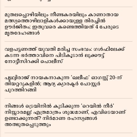
മുതലപ്പൊഴിയിലും നീണ്ടകരയിലും കാണാതായ
മത്സ്യത്തൊഴിലാളികൾക്കായുള്ള തിരച്ചിൽ
ഊർജിതം; ഇതുവരെ കണ്ടെത്തിയത് 4 പേരുടെ
മൃതദേഹങ്ങൾ
വളപട്ടണത്ത് യുവതി മരിച്ച സംഭവം: ഗൾഫിലേക്ക്
കടന്ന ഭർത്താവിനെ പിടികൂടാൻ ലുക്കൗട്ട്
നോട്ടീസിറക്കി പൊലീസ്
പൃഥ്വിരാജ് നായകനാകുന്ന 'ഖലീഫ' ഓഗസ്റ്റ് 20-ന്
തിയറ്ററുകളിൽ; ആദ്യ ക്യാരക്ടർ പോസ്റ്റർ
പുറത്തിറങ്ങി
നിങ്ങൾ ട്രെയിനിൽ കുടിക്കുന്ന 'റെയിൽ നീർ'
നിസ്സാരമല്ല! എത്രമാത്രം ശുദ്ധമാണ്, എവിടെയാണ്
ഉണ്ടാക്കുന്നത്? നിർമാണ രഹസ്യങ്ങൾ
അത്ഭുതപ്പെടുത്തും