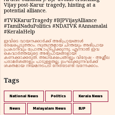
Vijay post-Karur tragedy, hinting at a
potential alliance.
#TVKKarurTragedy #BJPVijayAlliance
#TamilNaduPolitics #NDATVK #Annamalai
#KeralaHelp
ഇവിടെ വായനക്കാർക്ക് അഭിപ്രായങ്ങൾ
രേഖപ്പെടുത്താം. സ്വതന്ത്രമായ ചിന്തയും അഭിപ്രായ
പ്രകടനവും പ്രോത്സാഹിപ്പിക്കുന്നു. എന്നാൽ ഇവ
കെവാർത്തയുടെ അഭിപ്രായങ്ങളായി
കണക്കാക്കരുത്. അധിക്ഷേപങ്ങളും വിദ്വേഷ - അശ്ലീല
പരാമർശങ്ങളും പാടുള്ളതല്ല. ലംഘിക്കുന്നവർക്ക്
ശക്തമായ നിയമനടപടി നേരിടേണ്ടി വന്നേക്കാം.
Tags
National News
Politics
Kerala News
News
Malayalam News
BJP