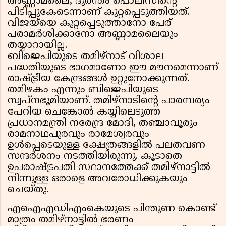
അണ്ണാമലൈ, ദുരന്തം പൊലീസിന്റെ
പിടിപ്പുകേടെന്നാണ് കുറ്റപ്പെടുത്തിയത്.
വിജയ്‌യെ കുറ്റപ്പെടുത്താനോ പേര്
പരാമർശിക്കാനോ അണ്ണാമലൈയും
തയ്യാറായില്ല.
ബിജെപിയുടെ തമിഴ്‌നാട് വിശാല
പദ്ധതിയുടെ ഭാഗമാണോ ഈ മൗനമെന്നാണ്
രാഷ്ട്രീയ കേന്ദ്രങ്ങൾ ഉറ്റുനോക്കുന്നത്.
തമിഴകം എന്നും ബിജെപിയുടെ
സ്വപ്നഭൂമിയാണ്. തമിഴ്‌നാടിന്റെ പാരമ്പര്യം
പേറിയ ചെങ്കോൽ കയ്യിലെടുത്ത
പ്രധാനമന്ത്രി നരേന്ദ്ര മോദി, തഞ്ചാവൂരും
രാമനാഥപുരവും രാമേശ്വരവും
ഉൾപ്പെടെയുള്ള ക്ഷേത്രങ്ങളിൽ പലതവണ
സന്ദർശനം നടത്തിയിരുന്നു. കൂടാതെ
ഉപരാഷ്ട്രപതി സ്ഥാനത്തേക്ക് തമിഴ്‌നാട്ടിൽ
നിന്നുള്ള ഒരാളെ അവരോധിക്കുകയും
ചെയ്തു.
എഐഎഡിഎംകെയുടെ പിന്തുണ കൊണ്ട്
മാത്രം തമിഴ്‌നാട്ടിൽ ഭരണം