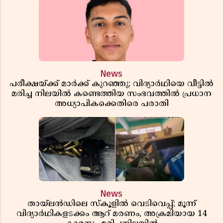
News
പരീക്ഷയ്ക്ക് മാർക്ക് കുറഞ്ഞു; വിദ്യാർഥിയെ വീട്ടിൽ
മരിച്ച നിലയിൽ കണ്ടെത്തിയ സംഭവത്തിൽ പ്രധാന
അധ്യാപികക്കെതിരെ പരാതി
News
തായ്‌ലൻഡിലെ സ്‌കൂളിൽ വെടിവെപ്പ്; മൂന്ന്
വിദ്യാർഥികളടക്കം ആറ് മരണം, അക്രമിയായ 14