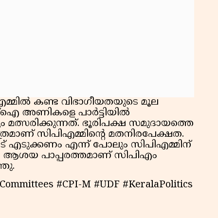
എമ്മിൽ കണ്ട വിഭാഗീയതയുടെ മൂല
്ഐ അണികളെ പാർട്ടിയിൽ
 മത്സരിക്കുന്നത്. ഭൂരിപക്ഷ സമുദായത്തെ
ാത്രമാണ് സിപിഎമ്മിന്റെ മതനിരപേക്ഷത.
് എടുക്കണം എന്ന് പോലും സിപിഎമ്മിന്
ലിയ ആശയ പാപ്പരത്തമാണ് സിപിഎം
ഞു.
tCommittees #CPI-M #UDF #KeralaPolitics