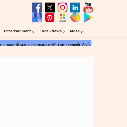
Entertainment
Local-News
More