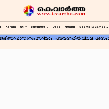
d
Kerala
Gulf
Business
Jobs
Health
Sports & Games