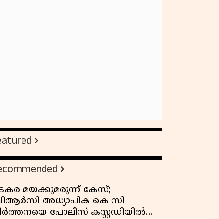
eatured
ecommended
ടകര മയക്കുമരുന്ന് കേസ്;
ിആർസി അധ്യാപിക കെ സി
ീർത്തനയെ പോലീസ് കസ്റ്റഡിയിൽ