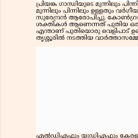
പ്രിയങ്ക ഗാന്ധിയുടെ മുന്നിലും പി
മുന്നിലും പിന്നിലും ഉള്ളതും വ
സുരേന്ദ്രൻ ആരോപിച്ചു. കോൺഗ്ര
ശക്തികൾ ആണെന്നത് പുതിയ ഒരു 
എന്താണ് പുതിയൊരു വെളിപാട് ഉണ്
തൃശ്ശൂരിൽ നടത്തിയ വാർത്താസമ്
എൽഡിഎഫും യുഡിഎഫും കേരളത