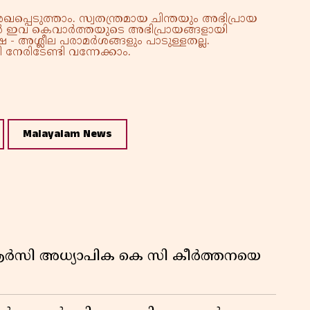
്പെടുത്താം. സ്വതന്ത്രമായ ചിന്തയും അഭിപ്രായ
്നാൽ ഇവ കെവാർത്തയുടെ അഭിപ്രായങ്ങളായി
 - അശ്ലീല പരാമർശങ്ങളും പാടുള്ളതല്ല.
നേരിടേണ്ടി വന്നേക്കാം.
Malayalam News
ിആർസി അധ്യാപിക കെ സി കീർത്തനയെ