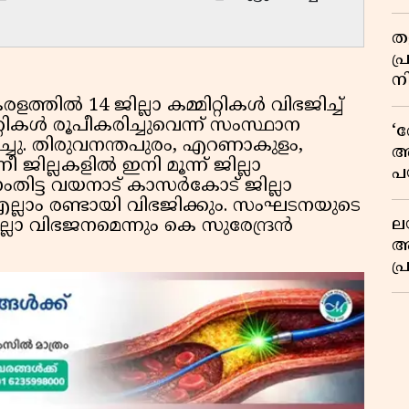
വി
തള
പ
ന
രളത്തിൽ 14 ജില്ലാ കമ്മിറ്റികൾ വിഭജിച്ച്
റികൾ രൂപീകരിച്ചുവെന്ന് സംസ്ഥാന
‘
ച്ചു. തിരുവനന്തപുരം, എറണാകുളം,
അ
ീ ജില്ലകളിൽ ഇനി മൂന്ന് ജില്ലാ
പ
തനംതിട്ട വയനാട് കാസർകോട് ജില്ലാ
ക
 എല്ലാം രണ്ടായി വിഭജിക്കും. സംഘടനയുടെ
ല
്ലാ വിഭജനമെന്നും കെ സുരേന്ദ്രൻ
ആ
പ
ശ
വ
കു
റി