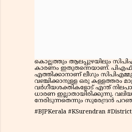
കൊല്ലത്തും ആലപ്പുഴയിലും സിപി
കാരണം ഇതുതന്നെയാണ്. പിഎഫ
എത്തിക്കാനാണ് ലീഗും സിപിഎമ്മും
വഞ്ചിക്കാനുള്ള ഒരു കള്ളത്തരം മ
വർഗീയശക്തികളോട് എന്ത് നിലപാട
ധാരണ ഇല്ലാതായിരിക്കുന്നു. വ
നേരിടുന്നതെന്നും സുരേന്ദ്രൻ പറഞ്
#BJPKerala #KSurendran #Distric