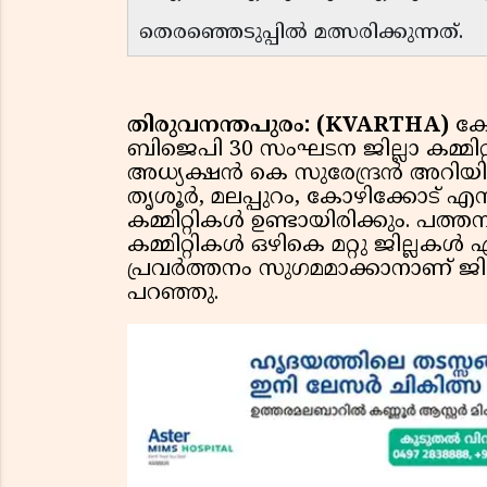
തെരഞ്ഞെടുപ്പിൽ മത്സരിക്കുന്നത്.
തിരുവനന്തപുരം: (KVARTHA)
കേ
ബിജെപി 30 സംഘടന ജില്ലാ കമ്മിറ്
അധ്യക്ഷൻ കെ സുരേന്ദ്രൻ അറിയി
തൃശൂർ, മലപ്പുറം, കോഴിക്കോട് എന്ന
കമ്മിറ്റികൾ ഉണ്ടായിരിക്കും. പത്
കമ്മിറ്റികൾ ഒഴികെ മറ്റു ജില്ലകൾ
പ്രവർത്തനം സുഗമമാക്കാനാണ് ജില
പറഞ്ഞു.