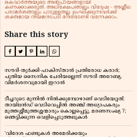
കെവാർത്തയുടെ അഭിപ്രായങ്ങളായി
കണക്കാക്കരുത്. അധിക്ഷേപങ്ങളും വിദ്വേഷ - അശ്ലീല
പരാമർശങ്ങളും പാടുള്ളതല്ല. ലംഘിക്കുന്നവർക്ക്
ശക്തമായ നിയമനടപടി നേരിടേണ്ടി വന്നേക്കാം.
Share this story
സൗദി-തുർക്കി-പാകിസ്താൻ പ്രതിരോധ കരാർ;
പുതിയ സൈനിക ചേരിയല്ലെന്ന് സൗദി അറേബ്യ,
വിമർശനവുമായി ഇറാൻ
ടീച്ചറുടെ മുന്നിൽ നിൽക്കുമ്പോഴാണ് വെടിയേറ്റത്;
തായ്‌ലൻഡ് വെടിവെപ്പിൽ അഞ്ച് അധ്യാപകരും
മുത്തശ്ശീമുത്തശ്ശന്മാരും കൊല്ലപ്പെട്ടു, മരണസംഖ്യ 7;
ഞെട്ടിക്കുന്ന വെളിപ്പെടുത്തലുകൾ
‘വിദേശ ഫണ്ടുകൾ അമേരിക്കയും