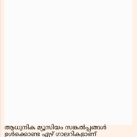
ആധുനിക മ്യൂസിയം സങ്കൽപ്പങ്ങൾ
ഉൾക്കൊണ്ട ഏഴ് ഗാലറികളാണ്