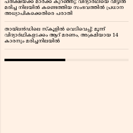
പരീക്ഷയ്ക്ക് മാർക്ക് കുറഞ്ഞു; വിദ്യാർഥിയെ വീട്ടിൽ
മരിച്ച നിലയിൽ കണ്ടെത്തിയ സംഭവത്തിൽ പ്രധാന
അധ്യാപികക്കെതിരെ പരാതി
തായ്‌ലൻഡിലെ സ്‌കൂളിൽ വെടിവെപ്പ്; മൂന്ന്
വിദ്യാർഥികളടക്കം ആറ് മരണം, അക്രമിയായ 14
കാരനും മരിച്ചനിലയിൽ