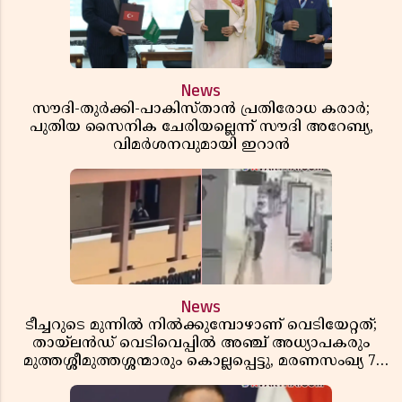
News
സൗദി-തുർക്കി-പാകിസ്താൻ പ്രതിരോധ കരാർ;
പുതിയ സൈനിക ചേരിയല്ലെന്ന് സൗദി അറേബ്യ,
വിമർശനവുമായി ഇറാൻ
News
ടീച്ചറുടെ മുന്നിൽ നിൽക്കുമ്പോഴാണ് വെടിയേറ്റത്;
തായ്‌ലൻഡ് വെടിവെപ്പിൽ അഞ്ച് അധ്യാപകരും
മുത്തശ്ശീമുത്തശ്ശന്മാരും കൊല്ലപ്പെട്ടു, മരണസംഖ്യ 7;
ഞെട്ടിക്കുന്ന വെളിപ്പെടുത്തലുകൾ