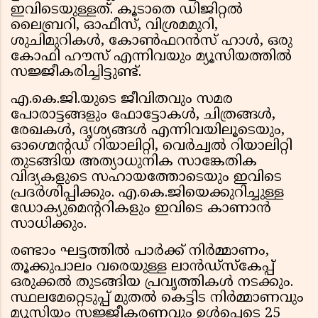
ഇവിടെയുള്ളത്. കൂടാതെ ഡിജിറ്റൽ
ലൈബ്രറി, ഓഫീസ്, വിശ്രമമുറി,
ശുചിമുറികൾ, കോൺഫറൻസ് ഹാൾ, ഒരു
കോഫി ഹൗസ് എന്നിവയും മ്യൂസിയത്തിൽ
സജ്ജീകരിച്ചിട്ടുണ്ട്.
എ.കെ.ജി.യുടെ ജീവിതവും സമര
പോരാട്ടങ്ങളും ഫോട്ടോകൾ, ചിത്രങ്ങൾ,
രേഖകൾ, ദൃശ്യങ്ങൾ എന്നിവയിലൂടെയും,
ഓഗ്മെന്റഡ് റിയാലിറ്റി, വെർച്വൽ റിയാലിറ്റി
തുടങ്ങിയ അത്യാധുനിക സാങ്കേതിക
വിദ്യകളുടെ സഹായത്തോടെയും ഇവിടെ
പ്രദർശിപ്പിക്കും. എ.കെ.ജിയെക്കുറിച്ചുള്ള
ഡോക്യുമെന്ററികളും ഇവിടെ കാണാൻ
സാധിക്കും.
രണ്ടാം ഘട്ടത്തിൽ പാർക്ക് നിർമ്മാണം,
തൂക്കുപാലം വരെയുള്ള ലാൻഡ്‌സ്‌കേപ്പ്
ഒരുക്കൽ തുടങ്ങിയ പ്രവൃത്തികൾ നടക്കും.
സ്ഥലമേറ്റെടുപ്പ് മുതൽ കെട്ടിട നിർമ്മാണവും
മ്യൂസിയം സജ്ജീകരണവും ഉൾപ്പെടെ 25