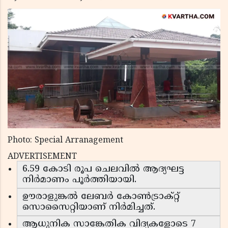
Photo: Special Arranagement
ADVERTISEMENT
6.59 കോടി രൂപ ചെലവിൽ ആദ്യഘട്ട
നിർമാണം പൂർത്തിയായി.
ഊരാളുങ്കൽ ലേബർ കോൺട്രാക്റ്റ്
സൊസൈറ്റിയാണ് നിർമിച്ചത്.
ആധുനിക സാങ്കേതിക വിദ്യകളോടെ 7