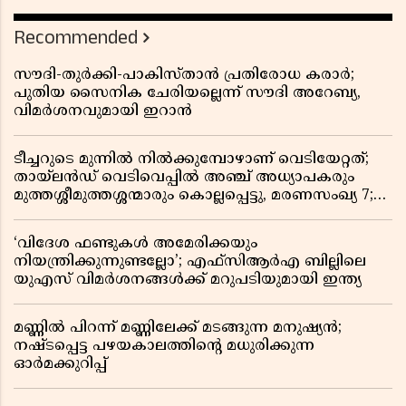
Recommended
സൗദി-തുർക്കി-പാകിസ്താൻ പ്രതിരോധ കരാർ;
പുതിയ സൈനിക ചേരിയല്ലെന്ന് സൗദി അറേബ്യ,
വിമർശനവുമായി ഇറാൻ
ടീച്ചറുടെ മുന്നിൽ നിൽക്കുമ്പോഴാണ് വെടിയേറ്റത്;
തായ്‌ലൻഡ് വെടിവെപ്പിൽ അഞ്ച് അധ്യാപകരും
മുത്തശ്ശീമുത്തശ്ശന്മാരും കൊല്ലപ്പെട്ടു, മരണസംഖ്യ 7;
ഞെട്ടിക്കുന്ന വെളിപ്പെടുത്തലുകൾ
‘വിദേശ ഫണ്ടുകൾ അമേരിക്കയും
നിയന്ത്രിക്കുന്നുണ്ടല്ലോ’; എഫ്സിആർഎ ബില്ലിലെ
യുഎസ് വിമർശനങ്ങൾക്ക് മറുപടിയുമായി ഇന്ത്യ
മണ്ണിൽ പിറന്ന് മണ്ണിലേക്ക് മടങ്ങുന്ന മനുഷ്യൻ;
നഷ്ടപ്പെട്ട പഴയകാലത്തിൻ്റെ മധുരിക്കുന്ന
ഓർമക്കുറിപ്പ്