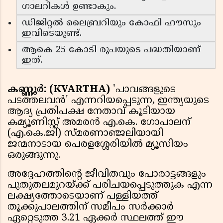
ഗാലറികൾ ഉണ്ടാകും.
ഡിജിറ്റൽ ലൈബ്രറിയും കോഫി ഹൗസും
ഇവിടെയുണ്ട്.
ആകെ 25 കോടി രൂപയുടെ പദ്ധതിയാണ്
ഇത്.
കണ്ണൂർ: (KVARTHA)
'പാവങ്ങളുടെ
പടത്തലവൻ' എന്നറിയപ്പെടുന്ന, ഇന്ത്യയുടെ
ആദ്യ പ്രതിപക്ഷ നേതാവ് കൂടിയായ
കമ്യൂണിസ്റ്റ് അമരൻ എ.കെ. ഗോപാലന്
(എ.കെ.ജി) സ്മരണാഞ്ജലിയായി
ജന്മനാടായ പെരളശ്ശേരിയിൽ മ്യൂസിയം
ഒരുങ്ങുന്നു.
അദ്ദേഹത്തിന്റെ ജീവിതവും പോരാട്ടങ്ങളും
പുതുതലമുറയ്ക്ക് പരിചയപ്പെടുത്തുക എന്ന
ലക്ഷ്യത്തോടെയാണ് പള്ളിയത്ത്
തൂക്കുപാലത്തിന് സമീപം സർക്കാർ
ഏറ്റെടുത്ത 3.21 ഏക്കർ സ്ഥലത്ത് ഈ