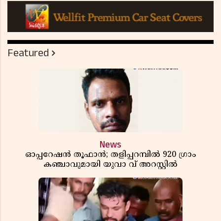
Featured
News
ഓപ്പറേഷൻ തൂഫാൻ; തളിപ്പറമ്പിൽ 920 ഗ്രാം
കഞ്ചാവുമായി യുവാ വ് അറസ്റ്റിൽ