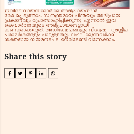
ഇവിടെ വായനക്കാർക്ക് അഭിപ്രായങ്ങൾ
രേഖപ്പെടുത്താം. സ്വതന്ത്രമായ ചിന്തയും അഭിപ്രായ
പ്രകടനവും പ്രോത്സാഹിപ്പിക്കുന്നു. എന്നാൽ ഇവ
കെവാർത്തയുടെ അഭിപ്രായങ്ങളായി
കണക്കാക്കരുത്. അധിക്ഷേപങ്ങളും വിദ്വേഷ - അശ്ലീല
പരാമർശങ്ങളും പാടുള്ളതല്ല. ലംഘിക്കുന്നവർക്ക്
ശക്തമായ നിയമനടപടി നേരിടേണ്ടി വന്നേക്കാം.
Share this story