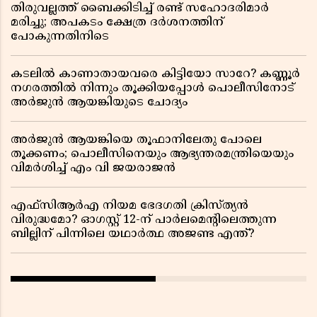
തിരുവല്ലത്ത് ബൈക്കിടിച്ച് രണ്ട് സഹോദരിമാർ
മരിച്ചു; അപകടം ക്ഷേത്ര ദർശനത്തിന്
പോകുന്നതിനിടെ
കടലിൽ കാണാതായവരെ കിട്ടിയോ സാറേ? കണ്ണൂർ
നഗരത്തിൽ നിന്നും തൂക്കിയപ്പോൾ പൊലീസിനോട്
അർജുൻ ആയങ്കിയുടെ ചോദ്യം
അർജുൻ ആയങ്കിയെ തൂഫാനിലേതു പോലെ
തൂക്കണം; പൊലീസിനെയും ആഭ്യന്തരമന്ത്രിയെയും
വിമർശിച്ച് എം വി ജയരാജൻ
എഫ്സിആർഎ നിയമ ഭേദഗതി ക്രിസ്ത്യൻ
വിരുദ്ധമോ? ഓഗസ്റ്റ് 12-ന് പാർലമെന്റിലെത്തുന്ന
ബില്ലിന് പിന്നിലെ യഥാർത്ഥ അജണ്ട എന്ത്?