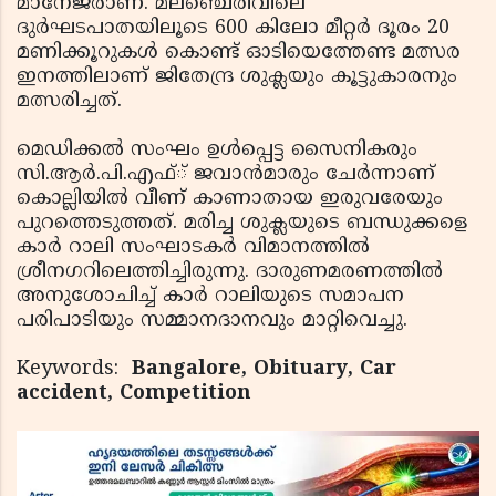
മാനേജരാണ്. മലഞ്ചെരിവിലെ
ദുര്‍ഘടപാതയിലൂടെ 600 കിലോ മീറ്റര്‍ ദൂരം 20
മണിക്കൂറുകള്‍ കൊണ്ട് ഓടിയെത്തേണ്ട മത്സര
ഇനത്തിലാണ് ജിതേന്ദ്ര ശുക്ലയും കൂട്ടുകാരനും
മത്സരിച്ചത്.
മെഡിക്കല്‍ സംഘം ഉള്‍പ്പെട്ട സൈനികരും
സി.ആര്‍.പി.എഫ്് ജവാന്‍മാരും ചേര്‍ന്നാണ്
കൊല്ലിയില്‍ വീണ് കാണാതായ ഇരുവരേയും
പുറത്തെടുത്തത്. മരിച്ച ശുക്ലയുടെ ബന്ധുക്കളെ
കാര്‍ റാലി സംഘാടകര്‍ വിമാനത്തില്‍
ശ്രീനഗറിലെത്തിച്ചിരുന്നു. ദാരുണമരണത്തില്‍
അനുശോചിച്ച് കാര്‍ റാലിയുടെ സമാപന
പരിപാടിയും സമ്മാനദാനവും മാറ്റിവെച്ചു.
Keywords:
Bangalore, Obituary, Car
accident, Competition