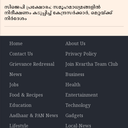
സിജെപി പ്രക്ഷോഭം; സമൂഹമാധ്യമങ്ങളിൽ
നിരീക്ഷണം കടുപ്പിച്ച് കേന്ദ്രസർക്കാർ, മെറ്റയ്ക്ക്
നിർദേശം
Home
About Us
Contact Us
Privacy Policy
Grievance Redressal
Join Kvartha Team Club
News
Business
Jobs
Health
Food & Recipes
Entertainment
Education
Technology
Aadhaar & PAN News
Gadgets
Lifestyle
Local-News