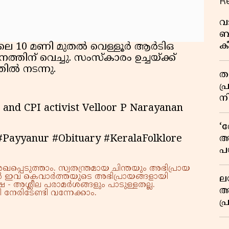
R
വ
ബ
ക
ിലെ 10 മണി മുതൽ വെള്ളൂർ ആർടിഒ
വി
്തിന് വെച്ചു. സംസ്കാരം ഉച്ചയ്ക്ക്
ിൽ നടന്നു.
തള
പ
ന
 and CPI activist Velloor P Narayanan
‘
അ
#Payyanur #Obituary #KeralaFolklore
പ
ക
്പെടുത്താം. സ്വതന്ത്രമായ ചിന്തയും അഭിപ്രായ
്നാൽ ഇവ കെവാർത്തയുടെ അഭിപ്രായങ്ങളായി
ല
 - അശ്ലീല പരാമർശങ്ങളും പാടുള്ളതല്ല.
ആ
നേരിടേണ്ടി വന്നേക്കാം.
പ
ശ
വ