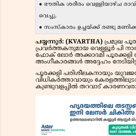
● ഭൗതിക ശരീരം വെള്ളിയാഴ്ച രാ
വെച്ചു.
● സംസ്കാരം ഉച്ചയ്ക്ക് രണ്ടു മണി
പയ്യന്നൂർ: (KVARTHA)
പ്രമുഖ പ
പ്രവർത്തകനുമായ വെള്ളൂർ പി നാ
ഫോക് ലോർ അക്കാദമി പൂരക്കളി ഫ
അംഗീകാരങ്ങൾ അദ്ദേഹം നേടിയിട്ടു
പൂരക്കളി പരിശീലകനായും യുവജനോ
വിധികർത്താവായും കേരളത്തിലുടനീ
കുണ്ടുവളപ്പിൽ തറവാട് കാരണവ