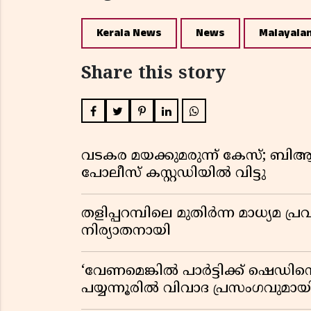
Kerala News
News
Malayala
Share this story
വടകര മയക്കുമരുന്ന് കേസ്; ബ
പോലീസ് കസ്റ്റഡിയിൽ വിട്ടു
തളിപ്പറമ്പിലെ മുതിർന്ന മാധ്യ
നിര്യാതനായി
‘വേണമെങ്കിൽ പാർട്ടിക്ക് ഷെഡിൻ്
പയ്യന്നൂരിൽ വിവാദ പ്രസംഗവുമാ