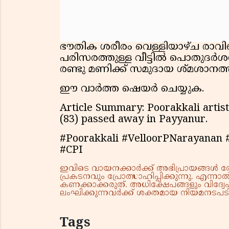
ഭൗതിക ശരീരം വെള്ളിയാഴ്ച രാവ
പരിസരത്തുള്ള വീട്ടിൽ പൊതുദർശനത
രണ്ടു മണിക്ക് സമുദായ ശ്മശാനത്ത
ഈ വാർത്ത ഷെയർ ചെയ്യുക.
Article Summary: Poorakkali artist
(83) passed away in Payyanur.
#Poorakkali #VelloorPNarayanan 
#CPI
ഇവിടെ വായനക്കാർക്ക് അഭിപ്രായങ്ങൾ രേഖപ
പ്രകടനവും പ്രോത്സാഹിപ്പിക്കുന്നു. എന
കണക്കാക്കരുത്. അധിക്ഷേപങ്ങളും വിദ്വേഷ
ലംഘിക്കുന്നവർക്ക് ശക്തമായ നിയമനടപടി 
Tags