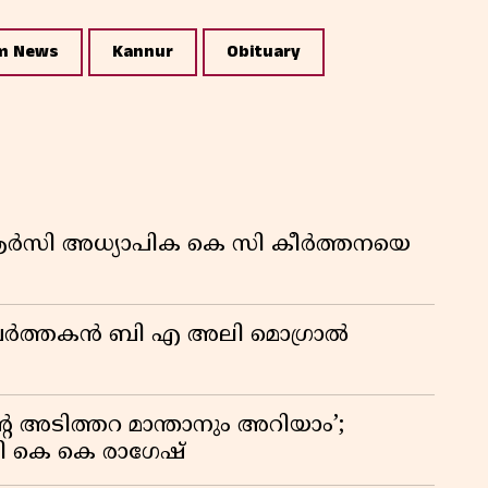
കു
റി
m News
Kannur
Obituary
ിആർസി അധ്യാപിക കെ സി കീർത്തനയെ
മ പ്രവർത്തകൻ ബി എ അലി മൊഗ്രാൽ
റെ അടിത്തറ മാന്താനും അറിയാം’;
യി കെ കെ രാഗേഷ്