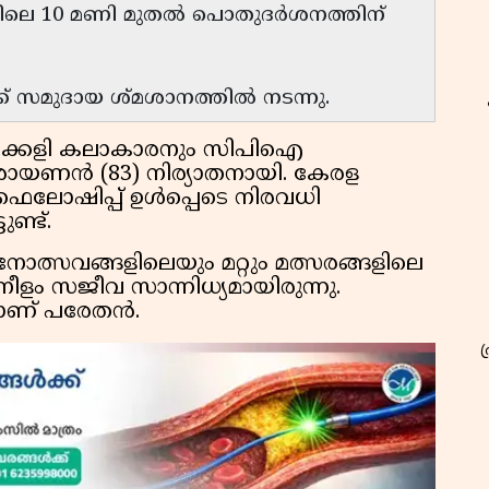
വിലെ 10 മണി മുതൽ പൊതുദർശനത്തിന്
ക്ക് സമുദായ ശ്മശാനത്തിൽ നടന്നു.
ൂരക്കളി കലാകാരനും സിപിഐ
രായണൻ (83) നിര്യാതനായി. കേരള
െലോഷിപ്പ് ഉൾപ്പെടെ നിരവധി
ണ്ട്.
ത്സവങ്ങളിലെയും മറ്റും മത്സരങ്ങളിലെ
ളം സജീവ സാന്നിധ്യമായിരുന്നു.
രാണ് പരേതൻ.