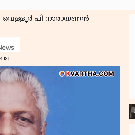
ൻ വെള്ളൂർ പി നാരായണൻ
4 IST