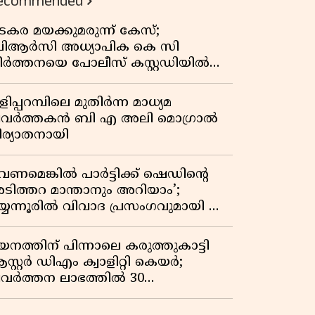
ecommended
കുതിപ്പ് രേഖപ്പെടുത്തി ആദ്യ പാദ
റിപ്പോർട്ട് പുറത്ത്
ടകര മയക്കുമരുന്ന് കേസ്;
ിആർസി അധ്യാപിക കെ സി
ീർത്തനയെ പോലീസ് കസ്റ്റഡിയിൽ
ട്ടു
ിപ്പറമ്പിലെ മുതിർന്ന മാധ്യമ
്രവർത്തകൻ ബി എ അലി മൊഗ്രാൽ
ിര്യാതനായി
വേണമെങ്കിൽ പാർട്ടിക്ക് ഷെഡിൻ്റെ
ടിത്തറ മാന്താനും അറിയാം’;
യ്യന്നൂരിൽ വിവാദ പ്രസംഗവുമായി കെ
െ രാഗേഷ്
യനത്തിന് പിന്നാലെ കരുത്തുകാട്ടി
സ്റ്റർ ഡിഎം ക്വാളിറ്റി കെയർ;
്രവർത്തന ലാഭത്തിൽ 30
തമാനത്തിൻ്റെ വളർച്ച,
രുമാനത്തിലും ലാഭത്തിലും വൻ