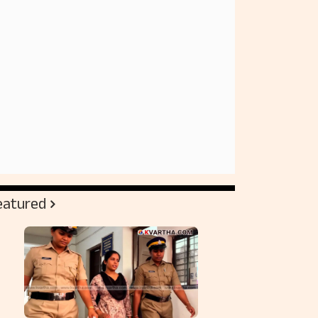
eatured