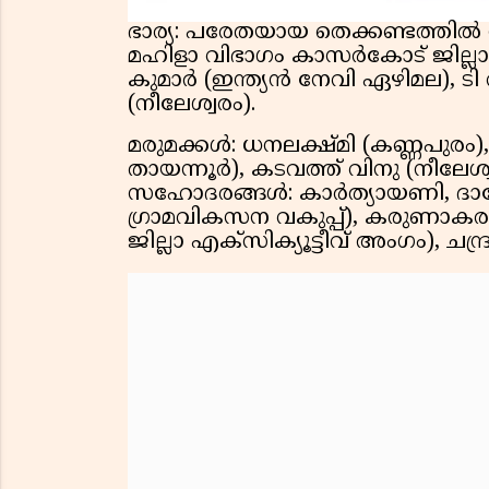
ഭാര്യ: പരേതയായ തെക്കണ്ടത്തി
മഹിളാ വിഭാഗം കാസർകോട് ജില്ലാ പ
കുമാർ (ഇന്ത്യൻ നേവി ഏഴിമല), 
(നീലേശ്വരം).
മരുമക്കൾ: ധനലക്ഷ്മി (കണ്ണപുരം
തായന്നൂർ), കടവത്ത് വിനു (നീല
സഹോദരങ്ങൾ: കാർത്യായണി, ദാമോദ
ഗ്രാമവികസന വകുപ്പ്), കരുണാ
ജില്ലാ എക്സിക്യൂട്ടീവ് അംഗം), 