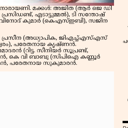
ൽ നാരായണി. മക്കൾ: അജിത (ആർ ജെ ഡി
്രസിഡണ്ട്, എടാട്ടുമ്മൽ), ടി സന്തോഷ്
ടി വിനോദ് കുമാർ (കെഎസ്ഇബി), സജിന
), പ്രസീന (അധ്യാപിക, ജിഎച്ച്എസ്എസ്
പ
േശ്വരം), പരേതനായ കൃഷ്ണൻ.
രൻ (റിട്ട. സീനിയർ സൂപ്രണ്ട്,
കരൻ, കെ വി ബാബു (സിപിഐ കണ്ണൂർ
ചന്ദ്രൻ, പരേതനായ സുകുമാരൻ.