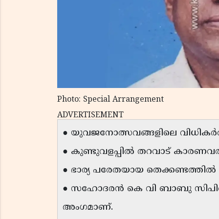
Photo: Special Arrangement
ADVERTISEMENT
● യുവജനോത്സവങ്ങളിലെ വിധികർത്താവാ
● കുണ്ടുവളപ്പിൽ തറവാട് കാരണവരാ
● ഭാര്യ പരേതയായ തെക്കണ്ടത്തി
● സഹോദരൻ കെ വി ബാബു സിപിഐ കണ
അംഗമാണ്.