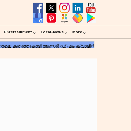
Entertainment
Local-News
More