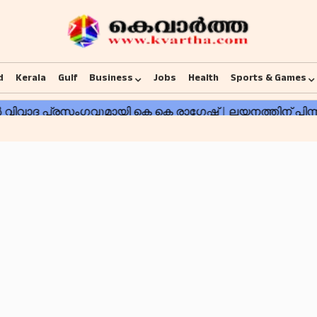
d
Kerala
Gulf
Business
Jobs
Health
Sports & Games