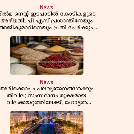
News
മിൽമ നെയ്യ് ഇടപാടിൽ കോടികളുടെ
അഴിമതി; പി എസ് പ്രശാന്തിനേയും
അജികുമാറിനെയും പ്രതി ചേർക്കും,
അന്വേഷണത്തിന് അഞ്ചംഗ
വിജിലൻസ് സംഘം
News
അരിക്കൊപ്പം പലവ്യഞ്ജനങ്ങൾക്കും
തീവില; സംസ്ഥാനം രൂക്ഷമായ
വിലക്കയറ്റത്തിലേക്ക്, ഹോട്ടൽ
ഊണിനും വില കൂടും