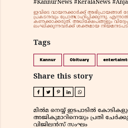
#KannurNews #KeralaNews #Anj
ഇവിടെ വായനക്കാർക്ക് അഭിപ്രായങ്ങൾ രേഖപ
പ്രകടനവും പ്രോത്സാഹിപ്പിക്കുന്നു. എന
കണക്കാക്കരുത്. അധിക്ഷേപങ്ങളും വിദ്വേഷ
ലംഘിക്കുന്നവർക്ക് ശക്തമായ നിയമനടപടി 
Tags
Kannur
Obituary
entertaimt
Share this story
മിൽമ നെയ്യ് ഇടപാടിൽ കോടികളുട
അജികുമാറിനെയും പ്രതി ചേർക്ക
വിജിലൻസ് സംഘം