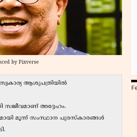
nced by Pixverse
വകാര്യ ആശുപത്രിയിൽ
F
ി സജീവമാണ് അദ്ദേഹം.
ായി മൂന്ന് സംസ്ഥാന പുരസ്കാരങ്ങൾ
ി.