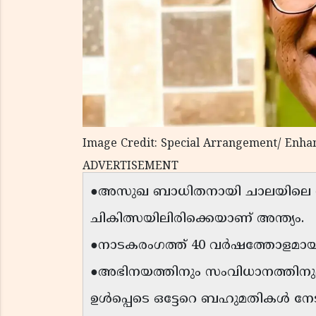
Image Credit: Special Arrangement/ Enha
ADVERTISEMENT
●അസുഖ ബാധിതനായി ചാലയിലെ സ്
ചികിത്സയിലിരിക്കെയാണ് അന്ത്യം.
●നാടകരംഗത്ത് 40 വർഷത്തോളമായ
●അഭിനയത്തിനും സംവിധാനത്തിനുമ
ഉൾപ്പെടെ ഒട്ടേറെ ബഹുമതികൾ നേട