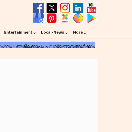
Entertainment
Local-News
More