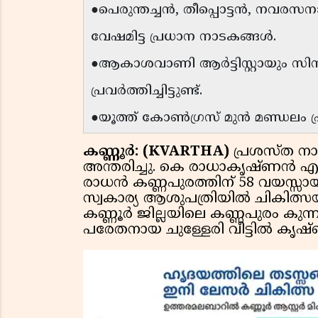
●പെരുന്തച്ചൻ, തീപ്പൊട്ടൻ, നവ
വേഷമിട്ട പ്രധാന നാടകങ്ങൾ.
●ആകാശവാണി ആർട്ടിസ്റ്റായും സിനി
പ്രവർത്തിച്ചിട്ടുണ്ട്.
●യൂത്ത് കോൺഗ്രസ് മുൻ മണ്ഡലം പ്ര
കണ്ണൂർ: (KVARTHA)
പ്രശസ്ത ന
അന്തരിച്ചു. കെ രാധാകൃഷ്ണൻ എന
രാധൻ കണ്ണപുരത്തിന് 58 വയസ്സ
സ്വകാര്യ ആശുപത്രിയിൽ ചികിത്സയി
കണ്ണൂർ ജില്ലയിലെ കണ്ണപുരം കുന്നു
പരേതനായ ചുള്ളേരി വീട്ടിൽ കൃഷ