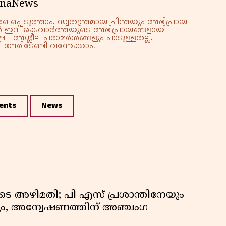
anaNews
്പെടുത്താം. സ്വതന്ത്രമായ ചിന്തയും അഭിപ്രായ
്നാൽ ഇവ കെവാർത്തയുടെ അഭിപ്രായങ്ങളായി
 - അശ്ലീല പരാമർശങ്ങളും പാടുള്ളതല്ല.
നേരിടേണ്ടി വന്നേക്കാം.
ents
News
െ അഴിമതി; പി എസ് പ്രശാന്തിനേയും
ും, അന്വേഷണത്തിന് അഞ്ചംഗ