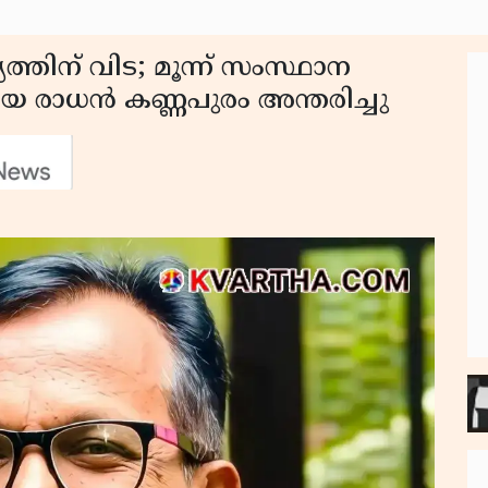
്തിന് വിട; മൂന്ന് സംസ്ഥാന
ിയ രാധൻ കണ്ണപുരം അന്തരിച്ചു