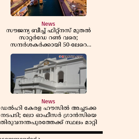
News
സൗജന്യ ബീച്ച് ഫിറ്റ്നസ് മുതൽ
സാറ്റർഡേ റൺ വരെ;
സന്ദർശകർക്കായി 50-ലേറെ
വേനൽക്കാല പരിപാടികളൊരുക്കി
ഷാർജ
News
ഡൽഹി കേരള ഹൗസിൽ അച്ചടക്ക
നടപടി; ലോ ഓഫീസർ ഗ്രാൻസിയെ
തിരുവനന്തപുരത്തേക്ക് സ്ഥലം മാറ്റി