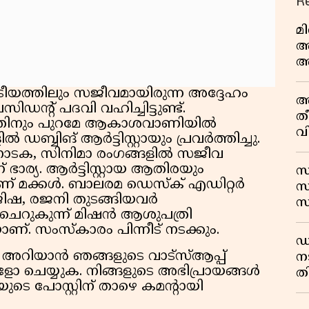
R
മ
അ
അ
അ
ട്രീയത്തിലും സജീവമായിരുന്ന അദ്ദേഹം
വ
അ
ഡന്റ് പദവി വഹിച്ചിട്ടുണ്ട്.
ത
്തിനും പുറമേ ആകാശവാണിയിൽ
വ
ഡബ്ബിങ് ആർട്ടിസ്റ്റായും പ്രവർത്തിച്ചു.
ഊ
ാടക, സിനിമാ രംഗങ്ങളിൽ സജീവ
ാര്യ. ആർട്ടിസ്റ്റായ ആതിരയും
സ
 മക്കൾ. ബാലരമ ഡെസ്ക് എഡിറ്റർ
സ
ിഷ, രജനി തുടങ്ങിയവർ
സ
െറുകുന്ന് മിഷൻ ആശുപത്രി
വ
യാണ്. സംസ്കാരം പിന്നീട് നടക്കും.
ഷ
ഡ
ം അറിയാൻ ഞങ്ങളുടെ വാട്സ്ആപ്പ്
ന
 ചെയ്യുക. നിങ്ങളുടെ അഭിപ്രായങ്ങൾ
തി
െ പോസ്റ്റിന് താഴെ കമന്റായി