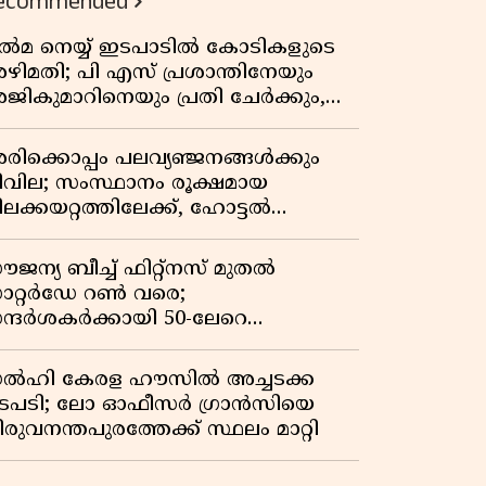
ecommended
ിൽമ നെയ്യ് ഇടപാടിൽ കോടികളുടെ
ഴിമതി; പി എസ് പ്രശാന്തിനേയും
ജികുമാറിനെയും പ്രതി ചേർക്കും,
ന്വേഷണത്തിന് അഞ്ചംഗ
ിജിലൻസ് സംഘം
രിക്കൊപ്പം പലവ്യഞ്ജനങ്ങൾക്കും
ീവില; സംസ്ഥാനം രൂക്ഷമായ
ിലക്കയറ്റത്തിലേക്ക്, ഹോട്ടൽ
ണിനും വില കൂടും
ൗജന്യ ബീച്ച് ഫിറ്റ്നസ് മുതൽ
ാറ്റർഡേ റൺ വരെ;
ന്ദർശകർക്കായി 50-ലേറെ
േനൽക്കാല പരിപാടികളൊരുക്കി
ാർജ
ൽഹി കേരള ഹൗസിൽ അച്ചടക്ക
ടപടി; ലോ ഓഫീസർ ഗ്രാൻസിയെ
രുവനന്തപുരത്തേക്ക് സ്ഥലം മാറ്റി