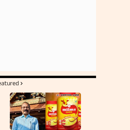
eatured