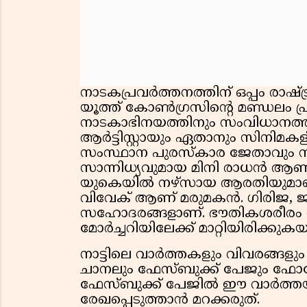
നാടകപ്രവർത്തനത്തിന് ഒപ്പം രാഷ്
യൂത്ത് കോൺഗ്രസിന്റെ മണ്ഡലം പ്രസി
നാടകാഭിനയത്തിനും സംവിധാനത
ആർട്ടിസ്റ്റായും ഏതാനും സിനിമകളിൽ 
സംസ്ഥാന പുരസ്കാര ജേതാവും ന
സാന്നിധ്യവുമായ മിനി രാധൻ ആണ് ഭ
യുകെയിൽ നഴ്സായ ആരതിയുമാണ്
വിവേക് ആണ് മരുമകൻ. ഗിരിജ, ജ
സഹോദരങ്ങളാണ്. ഭൗതികശരീരം ച
മോർച്ചറിയിലേക്ക് മാറ്റിയിരിക്കുക
നാട്ടിലെ വാർത്തകളും വിവരങ്ങളു
ചാനലും ഫേസ്ബുക്ക് പേജും ഫോളോ
ഫേസ്ബുക്ക് പേജിൽ ഈ വാർത്തയുട
രേഖപ്പെടുത്താൻ മറക്കരുത്.