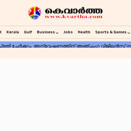
d
Kerala
Gulf
Business
Jobs
Health
Sports & Games