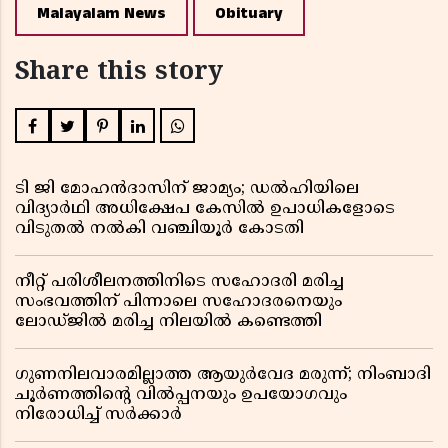
Malayalam News
Obituary
Share this story
ടി ജി മോഹൻദാസിന് ജാമ്യം; ഡൽഹിയിലെ
വിദ്യാർഥി അധിക്ഷേപ കേസിൽ ഉപാധികളോടെ
വിടുതൽ നൽകി വഞ്ചിയൂർ കോടതി
നീറ്റ് പരിശീലനത്തിനിടെ സഹോദരി മരിച്ച
സംഭവത്തിന് പിന്നാലെ സഹോദരനെയും
ലോഡ്ജിൽ മരിച്ച നിലയിൽ കണ്ടെത്തി
ഗുണനിലവാരമില്ലാത്ത ആയുർവേദ മരുന്ന്; നിംബാദി
ചൂർണത്തിൻ്റെ വിൽപ്പനയും ഉപയോഗവും
നിരോധിച്ച് സർക്കാർ