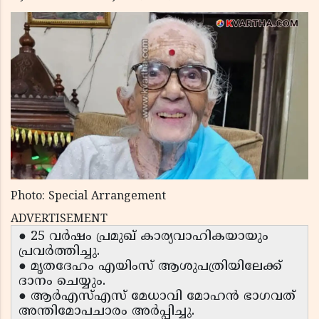
Photo: Special Arrangement
ADVERTISEMENT
● 25 വർഷം പ്രമുഖ് കാര്യവാഹികയായും
പ്രവർത്തിച്ചു.
● മൃതദേഹം എയിംസ് ആശുപത്രിയിലേക്ക്
ദാനം ചെയ്യും.
● ആർഎസ്എസ് മേധാവി മോഹൻ ഭാഗവത്
അന്തിമോപചാരം അർപ്പിച്ചു.