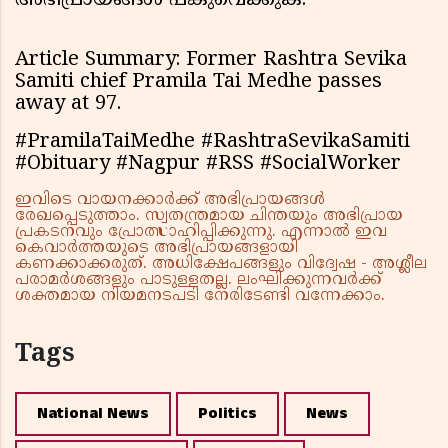
അഭിപ്രായങ്ങൾ പങ്കുവെക്കുക.
Article Summary: Former Rashtra Sevika
Samiti chief Pramila Tai Medhe passes
away at 97.
#PramilaTaiMedhe #RashtraSevikaSamiti
#Obituary #Nagpur #RSS #SocialWorker
ഇവിടെ വായനക്കാർക്ക് അഭിപ്രായങ്ങൾ
രേഖപ്പെടുത്താം. സ്വതന്ത്രമായ ചിന്തയും അഭിപ്രായ
പ്രകടനവും പ്രോത്സാഹിപ്പിക്കുന്നു. എന്നാൽ ഇവ
കെവാർത്തയുടെ അഭിപ്രായങ്ങളായി
കണക്കാക്കരുത്. അധിക്ഷേപങ്ങളും വിദ്വേഷ - അശ്ലീല
പരാമർശങ്ങളും പാടുള്ളതല്ല. ലംഘിക്കുന്നവർക്ക്
ശക്തമായ നിയമനടപടി നേരിടേണ്ടി വന്നേക്കാം.
Tags
National News
Politics
News