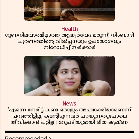
Health
ഗുണനിലവാരമില്ലാത്ത ആയുർവേദ മരുന്ന്; നിംബാദി
ചൂർണത്തിൻ്റെ വിൽപ്പനയും ഉപയോഗവും
നിരോധിച്ച് സർക്കാർ
News
'എന്നെ നേരിട്ട് കണ്ട ഒരാളും അഹങ്കാരിയാണെന്ന്
പറഞ്ഞിട്ടില്ല, കമൻ്റിടുന്നവർ പറയുന്നതുപോലെ
ജീവിക്കാൻ പറ്റില്ല'; മറുപടിയുമായി ദിയ കൃഷ്ണ
Recommended