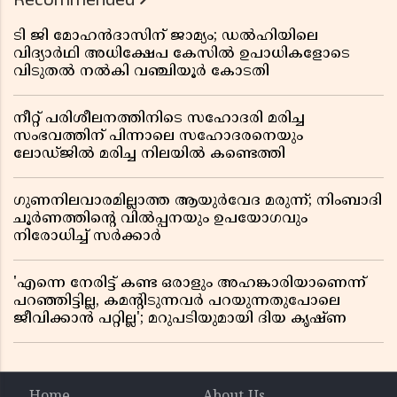
ടി ജി മോഹൻദാസിന് ജാമ്യം; ഡൽഹിയിലെ
വിദ്യാർഥി അധിക്ഷേപ കേസിൽ ഉപാധികളോടെ
വിടുതൽ നൽകി വഞ്ചിയൂർ കോടതി
നീറ്റ് പരിശീലനത്തിനിടെ സഹോദരി മരിച്ച
സംഭവത്തിന് പിന്നാലെ സഹോദരനെയും
ലോഡ്ജിൽ മരിച്ച നിലയിൽ കണ്ടെത്തി
ഗുണനിലവാരമില്ലാത്ത ആയുർവേദ മരുന്ന്; നിംബാദി
ചൂർണത്തിൻ്റെ വിൽപ്പനയും ഉപയോഗവും
നിരോധിച്ച് സർക്കാർ
'എന്നെ നേരിട്ട് കണ്ട ഒരാളും അഹങ്കാരിയാണെന്ന്
പറഞ്ഞിട്ടില്ല, കമൻ്റിടുന്നവർ പറയുന്നതുപോലെ
ജീവിക്കാൻ പറ്റില്ല'; മറുപടിയുമായി ദിയ കൃഷ്ണ
Home
About Us