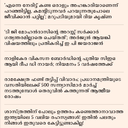
'എന്നെ നേരിട്ട് കണ്ട ഒരാളും അഹങ്കാരിയാണെന്ന്
പറഞ്ഞിട്ടില്ല, കമൻ്റിടുന്നവർ പറയുന്നതുപോലെ
ജീവിക്കാൻ പറ്റില്ല'; മറുപടിയുമായി ദിയ കൃഷ്ണ
‘ടി ജി മോഹൻദാസിൻ്റെ അറസ്റ്റ് സർക്കാർ
ഗത്യന്തരമില്ലാതെ ചെയ്തത്’; അർജുൻ ആയങ്കി
വിഷയത്തിലും പ്രതികരിച്ച് ഇ പി ജയരാജൻ
നാളികേര വികസന ബോർഡിൻ്റെ പുതിയ സിഇഒ
ആയി ദീപ ഡി നായർ; നിയമനം 5 വർഷത്തേക്ക് ​​​​​​​
രാമക്ഷേത്ര ഫണ്ട് തട്ടിപ്പ് വിവാദം; പ്രധാനമന്ത്രിയുടെ
വസതിയിലേക്ക് 500 സന്ന്യാസിമാർ മാർച്ച്
നടത്തുമ്പോൾ തെരുവിൽ കത്തുന്നത് ആത്മീയ
രോഷം
ശാസ്ത്രത്തിന് പോലും ഉത്തരം കണ്ടെത്താനാവാത്ത
ഇന്ത്യയിലെ 5 വലിയ രഹസ്യങ്ങൾ! ഇതിൽ പലതും
നിങ്ങൾ ഇതുവരെ കേട്ടിട്ടുണ്ടാകില്ല!