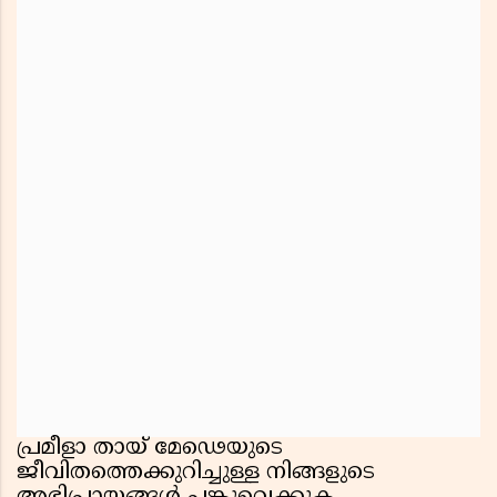
പ്രമീളാ തായ് മേഢെയുടെ
ജീവിതത്തെക്കുറിച്ചുള്ള നിങ്ങളുടെ