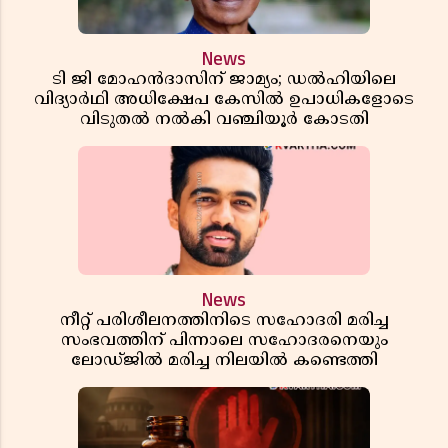
News
ടി ജി മോഹൻദാസിന് ജാമ്യം; ഡൽഹിയിലെ
വിദ്യാർഥി അധിക്ഷേപ കേസിൽ ഉപാധികളോടെ
വിടുതൽ നൽകി വഞ്ചിയൂർ കോടതി
News
നീറ്റ് പരിശീലനത്തിനിടെ സഹോദരി മരിച്ച
സംഭവത്തിന് പിന്നാലെ സഹോദരനെയും
ലോഡ്ജിൽ മരിച്ച നിലയിൽ കണ്ടെത്തി