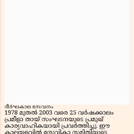
ദീർഘകാല സേവനം
1978 മുതൽ 2003 വരെ 25 വർഷക്കാലം
പ്രമീളാ തായ് സംഘടനയുടെ പ്രമുഖ്
കാര്യവാഹികയായി പ്രവർത്തിച്ചു. ഈ
കാലയളവിൽ സേവികാ സമിതിയുടെ