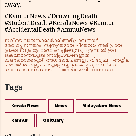
away.
#KannurNews #DrowningDeath
#StudentDeath #KeralaNews #Kannur
#AccidentalDeath #AmmuNews
ഇവിടെ വായനക്കാർക്ക് അഭിപ്രായങ്ങൾ
രേഖപ്പെടുത്താം. സ്വതന്ത്രമായ ചിന്തയും അഭിപ്രായ
പ്രകടനവും പ്രോത്സാഹിപ്പിക്കുന്നു. എന്നാൽ ഇവ
കെവാർത്തയുടെ അഭിപ്രായങ്ങളായി
കണക്കാക്കരുത്. അധിക്ഷേപങ്ങളും വിദ്വേഷ - അശ്ലീല
പരാമർശങ്ങളും പാടുള്ളതല്ല. ലംഘിക്കുന്നവർക്ക്
ശക്തമായ നിയമനടപടി നേരിടേണ്ടി വന്നേക്കാം.
Tags
Kerala News
News
Malayalam News
Kannur
Obituary