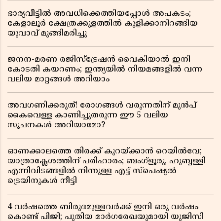
ഭാര്യവീട്ടിൽ അവധിക്കെത്തിയപ്പോൾ അപകടം;
കേളാലൂർ ക്ഷേത്രക്കുളത്തിൽ കുളിക്കാനിറങ്ങിയ
യുവാവ് മുങ്ങിമരിച്ചു
ജനന-മരണ രജിസ്ട്രേഷൻ വൈകിയാൽ ഇനി
കോടതി കയറണം; ഇന്ത്യയിൽ നിയമങ്ങളിൽ വന്ന
വലിയ മാറ്റങ്ങൾ അറിയാം
അവഗണിക്കരുത്! രോഗങ്ങൾ വരുന്നതിന് മുൻപ്
കൈവെള്ള കാണിച്ചുതരുന്ന ഈ 5 വലിയ
സൂചനകൾ അറിയാമോ?
ഓണക്കാലത്തെ തിരക്ക് കുറയ്ക്കാൻ റെയിൽവേ;
യാത്രാക്ലേശത്തിന് പരിഹാരം; ബംഗ്ളൂരു, ഹുബ്ബള്ളി
എന്നിവിടങ്ങളിൽ നിന്നുള്ള എട്ട് സ്പെഷ്യൽ
ട്രെയിനുകൾ നീട്ടി
4 വർഷത്തെ ബിരുദമുള്ളവർക്ക് ഇനി ഒരു വർഷം
കൊണ്ട് പിജി; പുതിയ മാർഗരേഖയുമായി യുജിസി