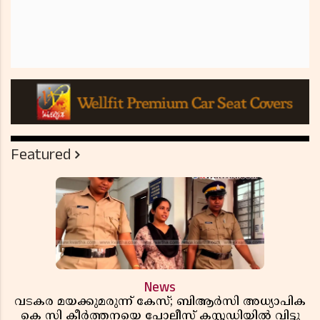
Featured
News
വടകര മയക്കുമരുന്ന് കേസ്; ബിആർസി അധ്യാപിക
കെ സി കീർത്തനയെ പോലീസ് കസ്റ്റഡിയിൽ വിട്ടു