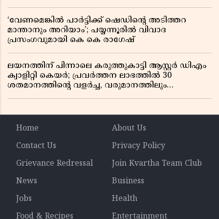
‘വേണമെങ്കിൽ പാർട്ടിക്ക് ഷെഡിൻ്റെ അടിത്തറ
മാന്താനും അറിയാം’; പയ്യന്നൂരിൽ വിവാദ
പ്രസംഗവുമായി കെ കെ രാഗേഷ്
ലയനത്തിന് പിന്നാലെ കരുത്തുകാട്ടി ആസ്റ്റർ ഡിഎം
ക്വാളിറ്റി കെയർ; പ്രവർത്തന ലാഭത്തിൽ 30
ശതമാനത്തിൻ്റെ വളർച്ച, വരുമാനത്തിലും
ലാഭത്തിലും വൻ കുതിപ്പ് രേഖപ്പെടുത്തി ആദ്യ പാദ
റിപ്പോർട്ട് പുറത്ത്
Home
About Us
Contact Us
Privacy Policy
Grievance Redressal
Join Kvartha Team Club
News
Business
Jobs
Health
Food & Recipes
Entertainment