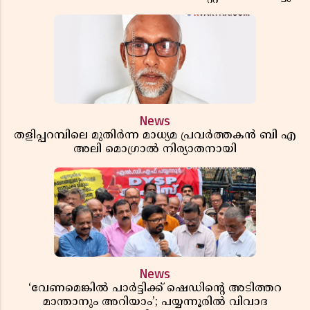
News
തളിപ്പറമ്പിലെ മുതിർന്ന മാധ്യമ പ്രവർത്തകൻ ബി എ
അലി മൊഗ്രാൽ നിര്യാതനായി
News
‘വേണമെങ്കിൽ പാർട്ടിക്ക് ഷെഡിൻ്റെ അടിത്തറ
മാന്താനും അറിയാം’; പയ്യന്നൂരിൽ വിവാദ