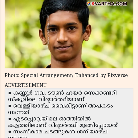
Photo: Special Arrangement/ Enhanced by Pixverse
ADVERTISEMENT
● കണ്ണൂർ ഗവ. ടൗൺ ഹയർ സെക്കണ്ടറി
സ്കൂളിലെ വിദ്യാർത്ഥിയാണ്
● വെള്ളിയാഴ്ച വൈകീട്ടാണ് അപകടം
നടന്നത്
● എടച്ചൊവ്വയിലെ ഓത്തിയിൽ
കുളത്തിലാണ് വിദ്യാർത്ഥി മുങ്ങിപ്പോയത്
● സംസ്‌കാര ചടങ്ങുകൾ ശനിയാഴ്ച