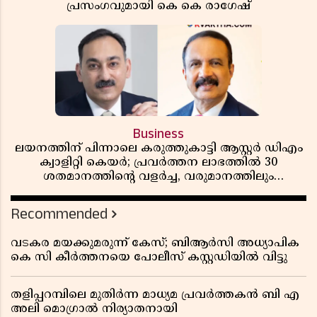
പ്രസംഗവുമായി കെ കെ രാഗേഷ്
Business
ലയനത്തിന് പിന്നാലെ കരുത്തുകാട്ടി ആസ്റ്റർ ഡിഎം
ക്വാളിറ്റി കെയർ; പ്രവർത്തന ലാഭത്തിൽ 30
ശതമാനത്തിൻ്റെ വളർച്ച, വരുമാനത്തിലും
ലാഭത്തിലും വൻ കുതിപ്പ് രേഖപ്പെടുത്തി ആദ്യ പാദ
റിപ്പോർട്ട് പുറത്ത്
Recommended
വടകര മയക്കുമരുന്ന് കേസ്; ബിആർസി അധ്യാപിക
കെ സി കീർത്തനയെ പോലീസ് കസ്റ്റഡിയിൽ വിട്ടു
തളിപ്പറമ്പിലെ മുതിർന്ന മാധ്യമ പ്രവർത്തകൻ ബി എ
അലി മൊഗ്രാൽ നിര്യാതനായി