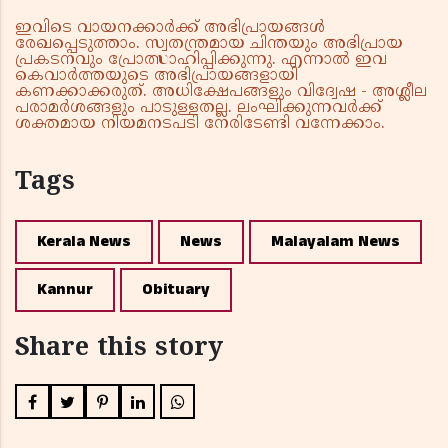
ഇവിടെ വായനക്കാർക്ക് അഭിപ്രായങ്ങൾ
രേഖപ്പെടുത്താം. സ്വതന്ത്രമായ ചിന്തയും അഭിപ്രായ
പ്രകടനവും പ്രോത്സാഹിപ്പിക്കുന്നു. എന്നാൽ ഇവ
കെവാർത്തയുടെ അഭിപ്രായങ്ങളായി
കണക്കാക്കരുത്. അധിക്ഷേപങ്ങളും വിദ്വേഷ - അശ്ലീല
പരാമർശങ്ങളും പാടുള്ളതല്ല. ലംഘിക്കുന്നവർക്ക്
ശക്തമായ നിയമനടപടി നേരിടേണ്ടി വന്നേക്കാം.
Tags
Kerala News
News
Malayalam News
Kannur
Obituary
Share this story