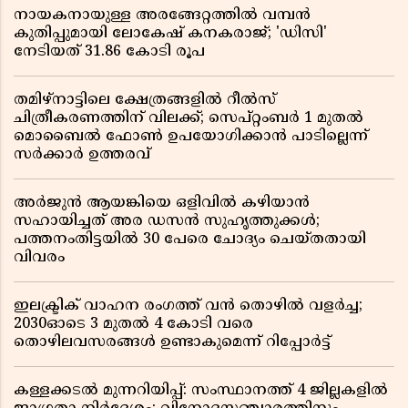
നായകനായുള്ള അരങ്ങേറ്റത്തിൽ വമ്പൻ
കുതിപ്പുമായി ലോകേഷ് കനകരാജ്; 'ഡിസി'
നേടിയത് 31.86 കോടി രൂപ
തമിഴ്‌നാട്ടിലെ ക്ഷേത്രങ്ങളിൽ റീൽസ്
ചിത്രീകരണത്തിന് വിലക്ക്; സെപ്റ്റംബർ 1 മുതൽ
മൊബൈൽ ഫോൺ ഉപയോഗിക്കാൻ പാടില്ലെന്ന്
സർക്കാർ ഉത്തരവ്
അർജുൻ ആയങ്കിയെ ഒളിവിൽ കഴിയാൻ
സഹായിച്ചത് അര ഡസൻ സുഹൃത്തുക്കൾ;
പത്തനംതിട്ടയിൽ 30 പേരെ ചോദ്യം ചെയ്തതായി
വിവരം ​​​​​​​
ഇലക്ട്രിക് വാഹന രംഗത്ത് വൻ തൊഴിൽ വളർച്ച;
2030ഓടെ 3 മുതൽ 4 കോടി വരെ
തൊഴിലവസരങ്ങൾ ഉണ്ടാകുമെന്ന് റിപ്പോർട്ട്
കള്ളക്കടൽ മുന്നറിയിപ്പ്: സംസ്ഥാനത്ത് 4 ജില്ലകളിൽ