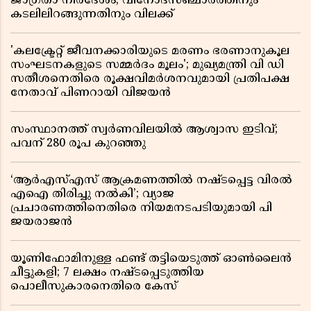
ജാഗ്രതാ നിർദേശം; വിനോദസഞ്ചാരത്തിനും
കടലിലിറങ്ങുന്നതിനും വിലക്ക്
'കലക്ട്രേറ്റ് ജീവനക്കാരിയുടെ മരണം ഭരണാനുകൂല
സംഘടനകളുടെ സമ്മർദം മൂലം'; മുഖ്യമന്ത്രി വി ഡി
സതീശനെതിരെ രൂക്ഷവിമർശനവുമായി പ്രതിപക്ഷ
നേതാവ് പിണറായി വിജയൻ
സംസ്ഥാനത്ത് സ്വര്‍ണവിലയില്‍ ആശ്വാസ ഇടിവ്;
പവന് 280 രൂപ കുറഞ്ഞു
‘ആർഎസ്എസ് ആക്രമണത്തിൽ നഷ്ടപ്പെട്ട വിരൽ
എഐ തിരിച്ചു നൽകി’; വ്യാജ
പ്രചാരണത്തിനെതിരെ നിയമനടപടിയുമായി പി
ജയരാജൻ
യൂണിഫോമിനുള്ള ഫണ്ട് തട്ടിയെടുത്ത് ഓൺലൈൻ
ചീട്ടുകളി; 7 ലക്ഷം നഷ്ടപ്പെടുത്തിയ
പൊലീസുകാരനെതിരെ കേസ്