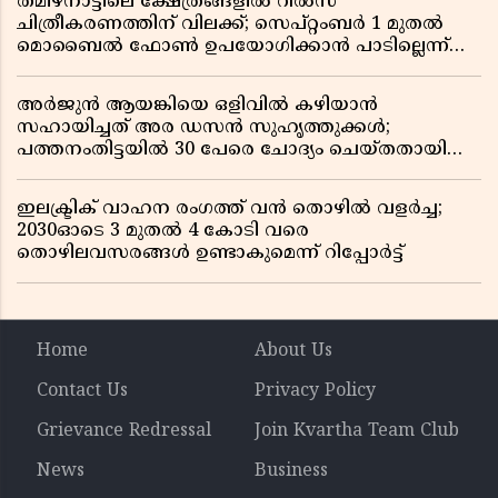
തമിഴ്‌നാട്ടിലെ ക്ഷേത്രങ്ങളിൽ റീൽസ്
ചിത്രീകരണത്തിന് വിലക്ക്; സെപ്റ്റംബർ 1 മുതൽ
മൊബൈൽ ഫോൺ ഉപയോഗിക്കാൻ പാടില്ലെന്ന്
സർക്കാർ ഉത്തരവ്
അർജുൻ ആയങ്കിയെ ഒളിവിൽ കഴിയാൻ
സഹായിച്ചത് അര ഡസൻ സുഹൃത്തുക്കൾ;
പത്തനംതിട്ടയിൽ 30 പേരെ ചോദ്യം ചെയ്തതായി
വിവരം ​​​​​​​
ഇലക്ട്രിക് വാഹന രംഗത്ത് വൻ തൊഴിൽ വളർച്ച;
2030ഓടെ 3 മുതൽ 4 കോടി വരെ
തൊഴിലവസരങ്ങൾ ഉണ്ടാകുമെന്ന് റിപ്പോർട്ട്
Home
About Us
Contact Us
Privacy Policy
Grievance Redressal
Join Kvartha Team Club
News
Business