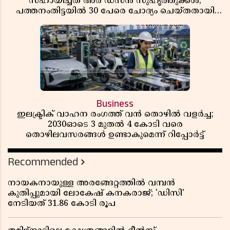
സഹായിച്ചത് അര ഡസൻ സുഹൃത്തുക്കൾ;
പത്തനംതിട്ടയിൽ 30 പേരെ ചോദ്യം ചെയ്തതായി
വിവരം ​​​​​​​
Business
ഇലക്ട്രിക് വാഹന രംഗത്ത് വൻ തൊഴിൽ വളർച്ച;
2030ഓടെ 3 മുതൽ 4 കോടി വരെ
തൊഴിലവസരങ്ങൾ ഉണ്ടാകുമെന്ന് റിപ്പോർട്ട്
Recommended
നായകനായുള്ള അരങ്ങേറ്റത്തിൽ വമ്പൻ
കുതിപ്പുമായി ലോകേഷ് കനകരാജ്; 'ഡിസി'
നേടിയത് 31.86 കോടി രൂപ