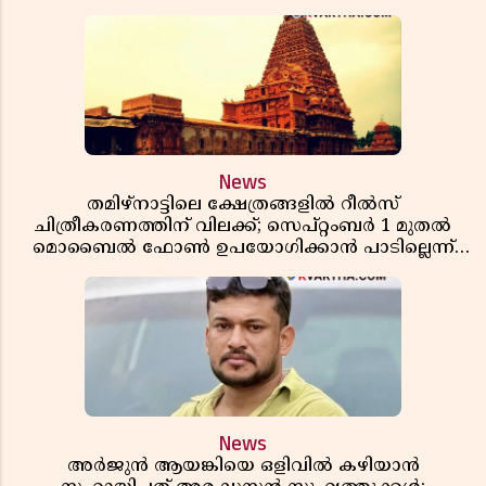
News
തമിഴ്‌നാട്ടിലെ ക്ഷേത്രങ്ങളിൽ റീൽസ്
ചിത്രീകരണത്തിന് വിലക്ക്; സെപ്റ്റംബർ 1 മുതൽ
മൊബൈൽ ഫോൺ ഉപയോഗിക്കാൻ പാടില്ലെന്ന്
സർക്കാർ ഉത്തരവ്
News
അർജുൻ ആയങ്കിയെ ഒളിവിൽ കഴിയാൻ