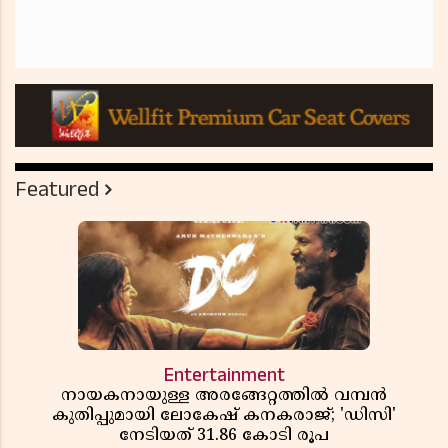
Featured
Entertainment
നായകനായുള്ള അരങ്ങേറ്റത്തിൽ വമ്പൻ
കുതിപ്പുമായി ലോകേഷ് കനകരാജ്; 'ഡിസി'
നേടിയത് 31.86 കോടി രൂപ