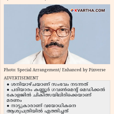
Photo: Special Arrangement/ Enhanced by Pixverse
ADVERTISEMENT
● ശനിയാഴ്ചയാണ് സംഭവം നടന്നത്
● പരിയാരം കണ്ണൂർ ഗവൺമെൻ്റ് മെഡിക്കൽ
കോളജിൽ ചികിത്സയിലിരിക്കെയാണ്
മരണം
● നാട്ടുകാരാണ് വയോധികനെ
ആശുപത്രിയിൽ എത്തിച്ചത്