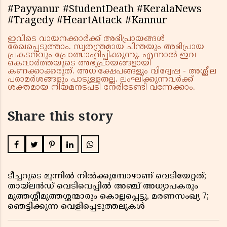
#Payyanur #StudentDeath #KeralaNews
#Tragedy #HeartAttack #Kannur
ഇവിടെ വായനക്കാർക്ക് അഭിപ്രായങ്ങൾ
രേഖപ്പെടുത്താം. സ്വതന്ത്രമായ ചിന്തയും അഭിപ്രായ
പ്രകടനവും പ്രോത്സാഹിപ്പിക്കുന്നു. എന്നാൽ ഇവ
കെവാർത്തയുടെ അഭിപ്രായങ്ങളായി
കണക്കാക്കരുത്. അധിക്ഷേപങ്ങളും വിദ്വേഷ - അശ്ലീല
പരാമർശങ്ങളും പാടുള്ളതല്ല. ലംഘിക്കുന്നവർക്ക്
ശക്തമായ നിയമനടപടി നേരിടേണ്ടി വന്നേക്കാം.
Share this story
ടീച്ചറുടെ മുന്നിൽ നിൽക്കുമ്പോഴാണ് വെടിയേറ്റത്;
തായ്‌ലൻഡ് വെടിവെപ്പിൽ അഞ്ച് അധ്യാപകരും
മുത്തശ്ശീമുത്തശ്ശന്മാരും കൊല്ലപ്പെട്ടു, മരണസംഖ്യ 7;
ഞെട്ടിക്കുന്ന വെളിപ്പെടുത്തലുകൾ