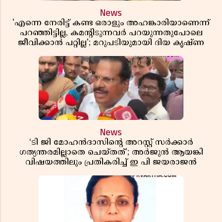
News
'എന്നെ നേരിട്ട് കണ്ട ഒരാളും അഹങ്കാരിയാണെന്ന്
പറഞ്ഞിട്ടില്ല, കമൻ്റിടുന്നവർ പറയുന്നതുപോലെ
ജീവിക്കാൻ പറ്റില്ല'; മറുപടിയുമായി ദിയ കൃഷ്ണ
News
‘ടി ജി മോഹൻദാസിൻ്റെ അറസ്റ്റ് സർക്കാർ
ഗത്യന്തരമില്ലാതെ ചെയ്തത്’; അർജുൻ ആയങ്കി
വിഷയത്തിലും പ്രതികരിച്ച് ഇ പി ജയരാജൻ