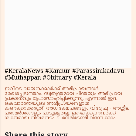
#KeralaNews #Kannur #Parassinikadavu
#Muthappan #Obituary #Kerala
ഇവിടെ വായനക്കാർക്ക് അഭിപ്രായങ്ങൾ
രേഖപ്പെടുത്താം. സ്വതന്ത്രമായ ചിന്തയും അഭിപ്രായ
പ്രകടനവും പ്രോത്സാഹിപ്പിക്കുന്നു. എന്നാൽ ഇവ
കെവാർത്തയുടെ അഭിപ്രായങ്ങളായി
കണക്കാക്കരുത്. അധിക്ഷേപങ്ങളും വിദ്വേഷ - അശ്ലീല
പരാമർശങ്ങളും പാടുള്ളതല്ല. ലംഘിക്കുന്നവർക്ക്
ശക്തമായ നിയമനടപടി നേരിടേണ്ടി വന്നേക്കാം.