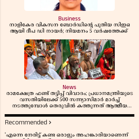
Business
നാളികേര വികസന ബോർഡിൻ്റെ പുതിയ സിഇഒ
ആയി ദീപ ഡി നായർ; നിയമനം 5 വർഷത്തേക്ക് ​​​​​​​
News
രാമക്ഷേത്ര ഫണ്ട് തട്ടിപ്പ് വിവാദം; പ്രധാനമന്ത്രിയുടെ
വസതിയിലേക്ക് 500 സന്ന്യാസിമാർ മാർച്ച്
നടത്തുമ്പോൾ തെരുവിൽ കത്തുന്നത് ആത്മീയ
രോഷം
Recommended
'എന്നെ നേരിട്ട് കണ്ട ഒരാളും അഹങ്കാരിയാണെന്ന്