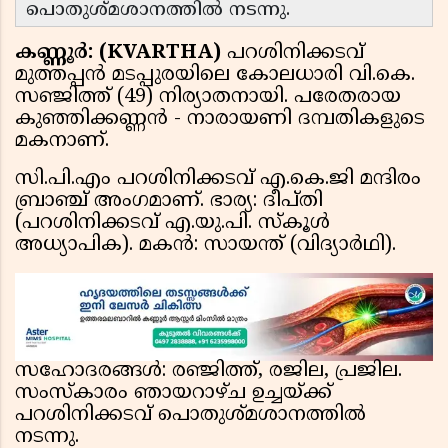
പൊതുശ്മശാനത്തിൽ നടന്നു.
കണ്ണൂർ: (KVARTHA)
പറശിനിക്കടവ്
മുത്തപ്പൻ മടപ്പുരയിലെ കോലധാരി വി.കെ.
സഞ്ജിത്ത് (49) നിര്യാതനായി. പരേതരായ
കുഞ്ഞിക്കണ്ണൻ - നാരായണി ദമ്പതികളുടെ
മകനാണ്.
സി.പി.എം പറശിനിക്കടവ് എ.കെ.ജി മന്ദിരം
ബ്രാഞ്ച് അംഗമാണ്. ഭാര്യ: ദീപ്തി
(പറശിനിക്കടവ് എ.യു.പി. സ്കൂൾ
അധ്യാപിക). മകൻ: സായന്ത് (വിദ്യാർഥി).
സഹോദരങ്ങൾ: രഞ്ജിത്ത്, രജില, പ്രജില.
സംസ്കാരം ഞായറാഴ്ച ഉച്ചയ്ക്ക്
പറശിനിക്കടവ് പൊതുശ്മശാനത്തിൽ
നടന്നു.