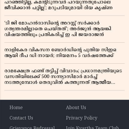
പറഞ്ഞിട്ടില്ല, കമൻ്റിടുന്നവർ പറയുന്നതുപോലെ
ജീവിക്കാൻ പറ്റില്ല'; മറുപടിയുമായി ദിയ കൃഷ്ണ
‘ടി ജി മോഹൻദാസിൻ്റെ അറസ്റ്റ് സർക്കാർ
ഗത്യന്തരമില്ലാതെ ചെയ്തത്’; അർജുൻ ആയങ്കി
വിഷയത്തിലും പ്രതികരിച്ച് ഇ പി ജയരാജൻ
നാളികേര വികസന ബോർഡിൻ്റെ പുതിയ സിഇഒ
ആയി ദീപ ഡി നായർ; നിയമനം 5 വർഷത്തേക്ക് ​​​​​​​
രാമക്ഷേത്ര ഫണ്ട് തട്ടിപ്പ് വിവാദം; പ്രധാനമന്ത്രിയുടെ
വസതിയിലേക്ക് 500 സന്ന്യാസിമാർ മാർച്ച്
നടത്തുമ്പോൾ തെരുവിൽ കത്തുന്നത് ആത്മീയ
രോഷം
Home
About Us
Contact Us
Privacy Policy
Grievance Redressal
Join Kvartha Team Club