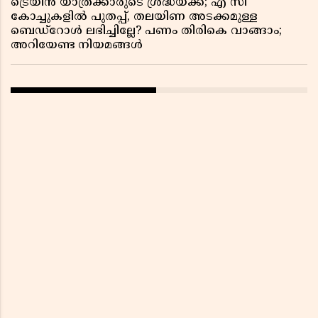
ട്രെയിൻ യാത്രക്കാരുടെ ശ്രദ്ധയ്ക്ക്; എ സി
കോച്ചുകളിൽ പുതപ്പ്, തലയിണ അടക്കമുള്ള
ബെഡ്റോൾ ലഭിച്ചില്ലേ? പണം തിരികെ വാങ്ങാം;
അറിയേണ്ട നിയമങ്ങൾ