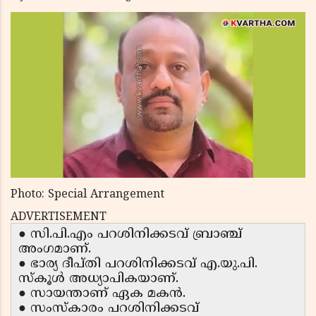
Photo: Special Arrangement
ADVERTISEMENT
● സി.പി.എം പറശിനിക്കടവ് ബ്രാഞ്ച്
അംഗമാണ്.
● ഭാര്യ ദീപ്തി പറശിനിക്കടവ് എ.യു.പി.
സ്കൂൾ അധ്യാപികയാണ്.
● സായന്താണ് ഏക മകൻ.
● സംസ്കാരം പറശിനിക്കടവ്