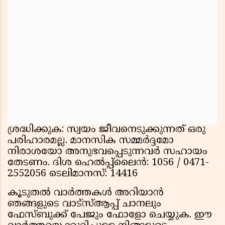
ശ്രദ്ധിക്കുക: സ്വയം ജീവനെടുക്കുന്നത് ഒരു
പരിഹാരമല്ല. മാനസിക സമ്മർദ്ദമോ
നിരാശയോ അനുഭവപ്പെടുന്നവർ സഹായം
തേടണം. ദിശ ഹെൽപ്പ്‌ലൈൻ: 1056 / 0471-
2552056 ടെലിമാനസ്: 14416
കൂടുതൽ വാർത്തകൾ അറിയാൻ
ഞങ്ങളുടെ വാട്സ്ആപ്പ് ചാനലും
ഫേസ്ബുക്ക് പേജും ഫോളോ ചെയ്യുക. ഈ