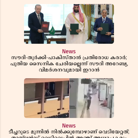
News
സൗദി-തുർക്കി-പാകിസ്താൻ പ്രതിരോധ കരാർ;
പുതിയ സൈനിക ചേരിയല്ലെന്ന് സൗദി അറേബ്യ,
വിമർശനവുമായി ഇറാൻ
News
ടീച്ചറുടെ മുന്നിൽ നിൽക്കുമ്പോഴാണ് വെടിയേറ്റത്;