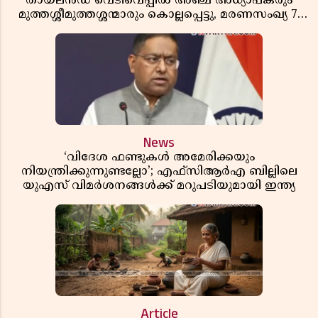
തായ്‌ലൻഡ് വെടിവെപ്പിൽ അഞ്ച് അധ്യാപകരും
മുത്തശ്ശീമുത്തശ്ശന്മാരും കൊല്ലപ്പെട്ടു, മരണസംഖ്യ 7;
ഞെട്ടിക്കുന്ന വെളിപ്പെടുത്തലുകൾ
News
‘വിദേശ ഫണ്ടുകൾ അമേരിക്കയും
നിയന്ത്രിക്കുന്നുണ്ടല്ലോ’; എഫ്സിആർഎ ബില്ലിലെ
യുഎസ് വിമർശനങ്ങൾക്ക് മറുപടിയുമായി ഇന്ത്യ
Article