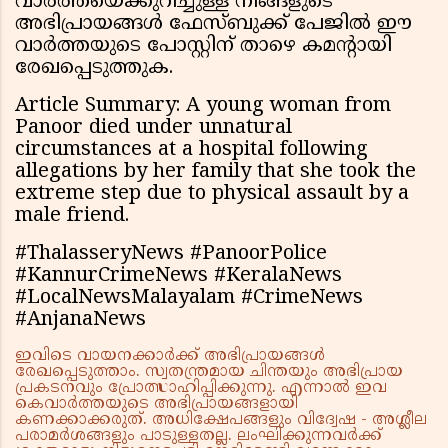
വാർത്തയെക്കുറിച്ചുള്ള നിങ്ങളുടെ
അഭിപ്രായങ്ങൾ ഫേസ്ബുക്ക് പേജിൽ ഈ
വാർത്തയുടെ പോസ്റ്റിന് താഴെ കമൻ്റായി
രേഖപ്പെടുത്തുക.
Article Summary: A young woman from
Panoor died under unnatural
circumstances at a hospital following
allegations by her family that she took the
extreme step due to physical assault by a
male friend.
#ThalasseryNews #PanoorPolice
#KannurCrimeNews #KeralaNews
#LocalNewsMalayalam #CrimeNews
#AnjanaNews
ഇവിടെ വായനക്കാർക്ക് അഭിപ്രായങ്ങൾ
രേഖപ്പെടുത്താം. സ്വതന്ത്രമായ ചിന്തയും അഭിപ്രായ
പ്രകടനവും പ്രോത്സാഹിപ്പിക്കുന്നു. എന്നാൽ ഇവ
കെവാർത്തയുടെ അഭിപ്രായങ്ങളായി
കണക്കാക്കരുത്. അധിക്ഷേപങ്ങളും വിദ്വേഷ - അശ്ലീല
പരാമർശങ്ങളും പാടുള്ളതല്ല. ലംഘിക്കുന്നവർക്ക്