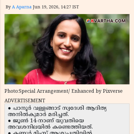
By
A Aparna
Jun 19, 2026, 14:27 IST
Photo:Special Arrangement/ Enhanced by Pixverse
ADVERTISEMENT
● പാനൂർ വള്ളങ്ങാട് സ്വദേശി ആദിത്യ
അനിൽകുമാർ മരിച്ചത്.
● ജൂൺ 14-നാണ് യുവതിയെ
അവശനിലയിൽ കണ്ടെത്തിയത്.
● കണ്ണൂർ മിംസ് ആശുപത്രിയിൽ