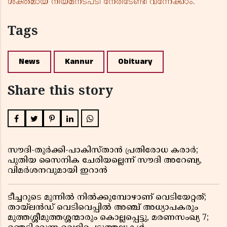
ശക്തമായ നിയമനടപടി നേരിടേണ്ടി വന്നേക്കാം.
Tags
News
Kannur
Obituary
Share this story
സൗദി-തുർക്കി-പാകിസ്താൻ പ്രതിരോധ കരാർ;
പുതിയ സൈനിക ചേരിയല്ലെന്ന് സൗദി അറേബ്യ,
വിമർശനവുമായി ഇറാൻ
ടീച്ചറുടെ മുന്നിൽ നിൽക്കുമ്പോഴാണ് വെടിയേറ്റത്;
തായ്‌ലൻഡ് വെടിവെപ്പിൽ അഞ്ച് അധ്യാപകരും
മുത്തശ്ശീമുത്തശ്ശന്മാരും കൊല്ലപ്പെട്ടു, മരണസംഖ്യ 7;