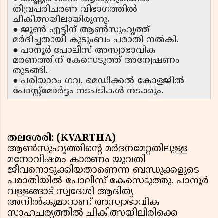
തീവ്രപരിചരണ വിഭാഗത്തിൽ
ചികിത്സയിലായിരുന്നു.
● ജൂൺ എട്ടിന് ആൺസുഹൃത്ത്
മർദിച്ചതായി കുടുംബം പരാതി നൽകി.
● പാനൂർ പോലീസ് അസ്വാഭാവിക
മരണത്തിന് കേസെടുത്ത് അന്വേഷണം
തുടങ്ങി.
● പരിയാരം ഗവ. മെഡിക്കൽ കോളജിൽ
പോസ്റ്റ്‌മോർട്ടം നടപടികൾ നടക്കും.
തലശേരി: (KVARTHA)
ആൺസുഹൃത്തിൻ്റെ മർദനമേറ്റതിലുള്ള
മനോവിഷമം കാരണം യുവതി
ജീവനൊടുക്കിയതാണെന്ന ബന്ധുക്കളുടെ
പരാതിയിൽ പോലീസ് കേസെടുത്തു. പാനൂർ
വളളങ്ങാട് സ്വദേശി ആദിത്യ
അനിൽകുമാറാണ് അസ്വാഭാവിക
സാഹചര്യത്തിൽ ചികിത്സയിലിരിക്കെ