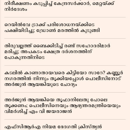
നിരീക്ഷണം കടുപ്പിച്ച് കേന്ദ്രസർക്കാർ, മെറ്റയ്ക്ക്
നിർദേശം
റെയിൽവേ ട്രാക്ക് പരിശോധനയ്ക്കിടെ
പക്ഷിയിടിച്ചു; ഡ്രോൺ മരത്തിൽ കുടുങ്ങി
തിരുവല്ലത്ത് ബൈക്കിടിച്ച് രണ്ട് സഹോദരിമാർ
മരിച്ചു; അപകടം ക്ഷേത്ര ദർശനത്തിന്
പോകുന്നതിനിടെ
കടലിൽ കാണാതായവരെ കിട്ടിയോ സാറേ? കണ്ണൂർ
നഗരത്തിൽ നിന്നും തൂക്കിയപ്പോൾ പൊലീസിനോട്
അർജുൻ ആയങ്കിയുടെ ചോദ്യം
അർജുൻ ആയങ്കിയെ തൂഫാനിലേതു പോലെ
തൂക്കണം; പൊലീസിനെയും ആഭ്യന്തരമന്ത്രിയെയും
വിമർശിച്ച് എം വി ജയരാജൻ
എഫ്സിആർഎ നിയമ ഭേദഗതി ക്രിസ്ത്യൻ