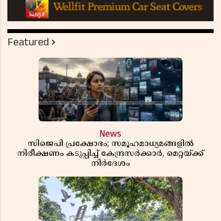
Featured
News
സിജെപി പ്രക്ഷോഭം; സമൂഹമാധ്യമങ്ങളിൽ
നിരീക്ഷണം കടുപ്പിച്ച് കേന്ദ്രസർക്കാർ, മെറ്റയ്ക്ക്
നിർദേശം