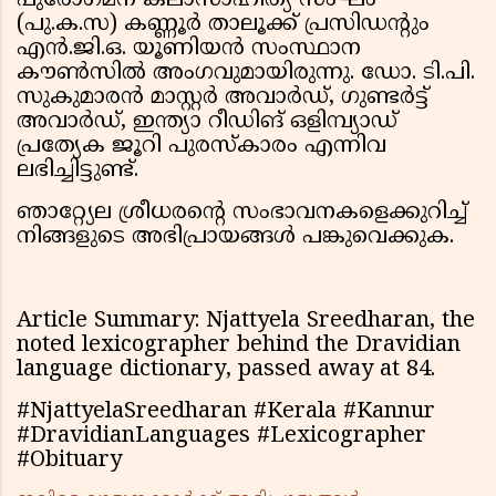
പുരോഗമന കലാസാഹിത്യ സംഘം
(പു.ക.സ) കണ്ണൂർ താലൂക്ക് പ്രസിഡൻ്റും
എൻ.ജി.ഒ. യൂണിയൻ സംസ്ഥാന
കൗൺസിൽ അംഗവുമായിരുന്നു. ഡോ. ടി.പി.
സുകുമാരൻ മാസ്റ്റർ അവാർഡ്, ഗുണ്ടർട്ട്
അവാർഡ്, ഇന്ത്യാ റീഡിങ് ഒളിമ്പ്യാഡ്
പ്രത്യേക ജൂറി പുരസ്കാരം എന്നിവ
ലഭിച്ചിട്ടുണ്ട്.
ഞാറ്റ്യേല ശ്രീധരന്റെ സംഭാവനകളെക്കുറിച്ച്
നിങ്ങളുടെ അഭിപ്രായങ്ങൾ പങ്കുവെക്കുക.
Article Summary: Njattyela Sreedharan, the
noted lexicographer behind the Dravidian
language dictionary, passed away at 84.
#NjattyelaSreedharan #Kerala #Kannur
#DravidianLanguages #Lexicographer
#Obituary