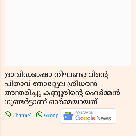
ദ്രാവിഡഭാഷാ നിഘണ്ടുവിന്റെ
പിതാവ് ഞാറ്റ്യേല ശ്രീധരൻ
അന്തരിച്ചു കണ്ണൂരിൻ്റെ ഹെർമ്മൻ
ഗുണ്ടർട്ടാണ് ഓർമ്മയായത്
Channel
Group