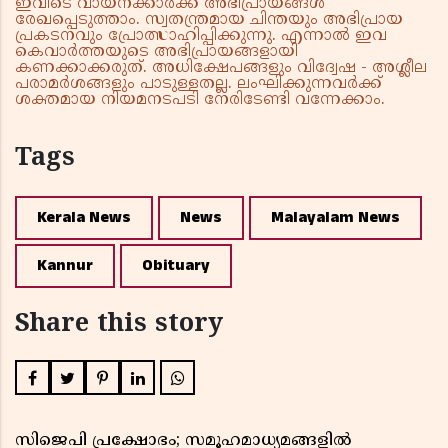
ഇവിടെ വായനക്കാർക്ക് അഭിപ്രായങ്ങൾ
രേഖപ്പെടുത്താം. സ്വതന്ത്രമായ ചിന്തയും അഭിപ്രായ
പ്രകടനവും പ്രോത്സാഹിപ്പിക്കുന്നു. എന്നാൽ ഇവ
കെവാർത്തയുടെ അഭിപ്രായങ്ങളായി
കണക്കാക്കരുത്. അധിക്ഷേപങ്ങളും വിദ്വേഷ - അശ്ലീല
പരാമർശങ്ങളും പാടുള്ളതല്ല. ലംഘിക്കുന്നവർക്ക്
ശക്തമായ നിയമനടപടി നേരിടേണ്ടി വന്നേക്കാം.
Tags
Kerala News
News
Malayalam News
Kannur
Obituary
Share this story
സിജെപി പ്രക്ഷോഭം; സമൂഹമാധ്യമങ്ങളിൽ