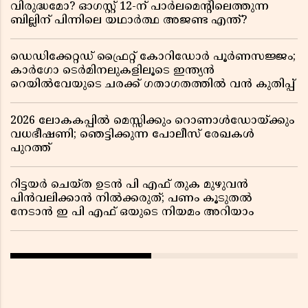
വിരുദ്ധമോ? ഓഗസ്റ്റ് 12-ന് പാർലമെന്റിലെത്തുന്ന
ബില്ലിന് പിന്നിലെ യഥാർത്ഥ അജണ്ട എന്ത്?
ഡെഡിക്കേറ്റഡ് ഫ്രൈറ്റ് കോറിഡോർ പൂർണസജ്ജം;
കാർഗോ ടെർമിനലുകളിലൂടെ ഇന്ത്യൻ
റെയിൽവേയുടെ ചരക്ക് ഗതാഗതത്തിൽ വൻ കുതിപ്പ്
2026 ലോകകപ്പിൽ മെസ്സിക്കും റൊണാൾഡോയ്ക്കും
വധഭീഷണി; ഞെട്ടിക്കുന്ന പോലീസ് രേഖകൾ
പുറത്ത്
റിട്ടയർ ചെയ്ത ഉടൻ പി എഫ് തുക മുഴുവൻ
പിൻവലിക്കാൻ നിൽക്കരുത്; പണം കൂടുതൽ
നേടാൻ ഇ പി എഫ് ഒയുടെ നിയമം അറിയാം