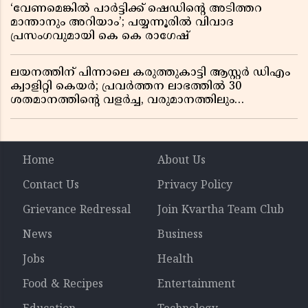
‘വേണമെങ്കിൽ പാർട്ടിക്ക് ഷെഡിൻ്റെ അടിത്തറ
മാന്താനും അറിയാം’; പയ്യന്നൂരിൽ വിവാദ
പ്രസംഗവുമായി കെ കെ രാഗേഷ്
ലയനത്തിന് പിന്നാലെ കരുത്തുകാട്ടി ആസ്റ്റർ ഡിഎം
ക്വാളിറ്റി കെയർ; പ്രവർത്തന ലാഭത്തിൽ 30
ശതമാനത്തിൻ്റെ വളർച്ച, വരുമാനത്തിലും
ലാഭത്തിലും വൻ കുതിപ്പ് രേഖപ്പെടുത്തി ആദ്യ പാദ
റിപ്പോർട്ട് പുറത്ത്
Home
About Us
Contact Us
Privacy Policy
Grievance Redressal
Join Kvartha Team Club
News
Business
Jobs
Health
Food & Recipes
Entertainment