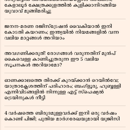
കേളാലൂർ ക്ഷേത്രക്കുളത്തിൽ കുളിക്കാനിറങ്ങിയ
യുവാവ് മുങ്ങിമരിച്ചു
ജനന-മരണ രജിസ്ട്രേഷൻ വൈകിയാൽ ഇനി
കോടതി കയറണം; ഇന്ത്യയിൽ നിയമങ്ങളിൽ വന്ന
വലിയ മാറ്റങ്ങൾ അറിയാം
അവഗണിക്കരുത്! രോഗങ്ങൾ വരുന്നതിന് മുൻപ്
കൈവെള്ള കാണിച്ചുതരുന്ന ഈ 5 വലിയ
സൂചനകൾ അറിയാമോ?
ഓണക്കാലത്തെ തിരക്ക് കുറയ്ക്കാൻ റെയിൽവേ;
യാത്രാക്ലേശത്തിന് പരിഹാരം; ബംഗ്ളൂരു, ഹുബ്ബള്ളി
എന്നിവിടങ്ങളിൽ നിന്നുള്ള എട്ട് സ്പെഷ്യൽ
ട്രെയിനുകൾ നീട്ടി
4 വർഷത്തെ ബിരുദമുള്ളവർക്ക് ഇനി ഒരു വർഷം
കൊണ്ട് പിജി; പുതിയ മാർഗരേഖയുമായി യുജിസി