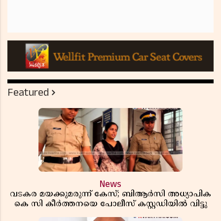
Featured
News
വടകര മയക്കുമരുന്ന് കേസ്; ബിആർസി അധ്യാപിക
കെ സി കീർത്തനയെ പോലീസ് കസ്റ്റഡിയിൽ വിട്ടു