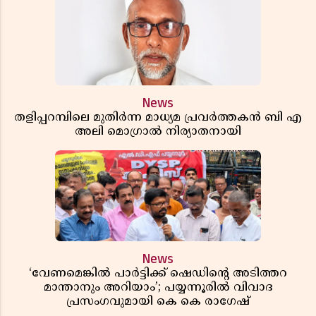
News
തളിപ്പറമ്പിലെ മുതിർന്ന മാധ്യമ പ്രവർത്തകൻ ബി എ
അലി മൊഗ്രാൽ നിര്യാതനായി
News
‘വേണമെങ്കിൽ പാർട്ടിക്ക് ഷെഡിൻ്റെ അടിത്തറ
മാന്താനും അറിയാം’; പയ്യന്നൂരിൽ വിവാദ
പ്രസംഗവുമായി കെ കെ രാഗേഷ്