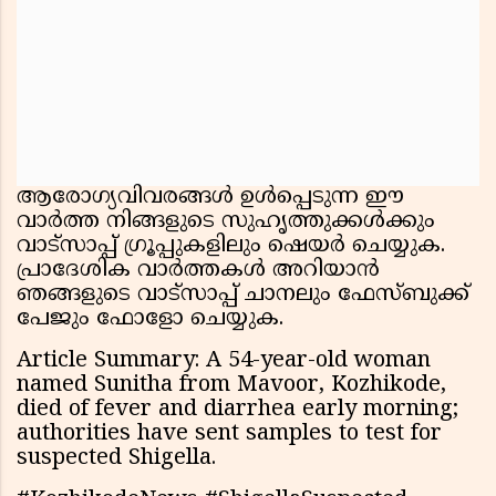
ആരോഗ്യവിവരങ്ങൾ ഉൾപ്പെടുന്ന ഈ
വാർത്ത നിങ്ങളുടെ സുഹൃത്തുക്കൾക്കും
വാട്സാപ്പ് ഗ്രൂപ്പുകളിലും ഷെയർ ചെയ്യുക.
പ്രാദേശിക വാർത്തകൾ അറിയാൻ
ഞങ്ങളുടെ വാട്സാപ്പ് ചാനലും ഫേസ്ബുക്ക്
പേജും ഫോളോ ചെയ്യുക.
Article Summary: A 54-year-old woman
named Sunitha from Mavoor, Kozhikode,
died of fever and diarrhea early morning;
authorities have sent samples to test for
suspected Shigella.