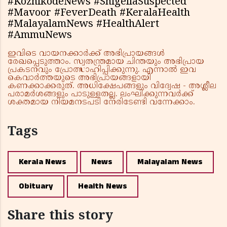
#KozhikodeNews #ShigellaSuspected
#Mavoor #FeverDeath #KeralaHealth
#MalayalamNews #HealthAlert
#AmmuNews
ഇവിടെ വായനക്കാർക്ക് അഭിപ്രായങ്ങൾ
രേഖപ്പെടുത്താം. സ്വതന്ത്രമായ ചിന്തയും അഭിപ്രായ
പ്രകടനവും പ്രോത്സാഹിപ്പിക്കുന്നു. എന്നാൽ ഇവ
കെവാർത്തയുടെ അഭിപ്രായങ്ങളായി
കണക്കാക്കരുത്. അധിക്ഷേപങ്ങളും വിദ്വേഷ - അശ്ലീല
പരാമർശങ്ങളും പാടുള്ളതല്ല. ലംഘിക്കുന്നവർക്ക്
ശക്തമായ നിയമനടപടി നേരിടേണ്ടി വന്നേക്കാം.
Tags
Kerala News
News
Malayalam News
Obituary
Health News
Share this story