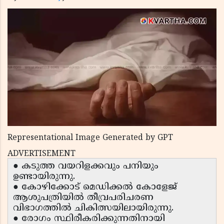
Representational Image Generated by GPT
ADVERTISEMENT
● കടുത്ത വയറിളക്കവും പനിയും
ഉണ്ടായിരുന്നു.
● കോഴിക്കോട് മെഡിക്കൽ കോളേജ്
ആശുപത്രിയിൽ തീവ്രപരിചരണ
വിഭാഗത്തിൽ ചികിത്സയിലായിരുന്നു.
● രോഗം സ്ഥിരീകരിക്കുന്നതിനായി