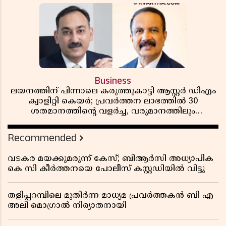
Business
ലയനത്തിന് പിന്നാലെ കരുത്തുകാട്ടി ആസ്റ്റർ ഡിഎം
ക്വാളിറ്റി കെയർ; പ്രവർത്തന ലാഭത്തിൽ 30
ശതമാനത്തിൻ്റെ വളർച്ച, വരുമാനത്തിലും
ലാഭത്തിലും വൻ കുതിപ്പ് രേഖപ്പെടുത്തി ആദ്യ പാദ
റിപ്പോർട്ട് പുറത്ത്
Recommended
വടകര മയക്കുമരുന്ന് കേസ്; ബിആർസി അധ്യാപിക
കെ സി കീർത്തനയെ പോലീസ് കസ്റ്റഡിയിൽ വിട്ടു
തളിപ്പറമ്പിലെ മുതിർന്ന മാധ്യമ പ്രവർത്തകൻ ബി എ
അലി മൊഗ്രാൽ നിര്യാതനായി