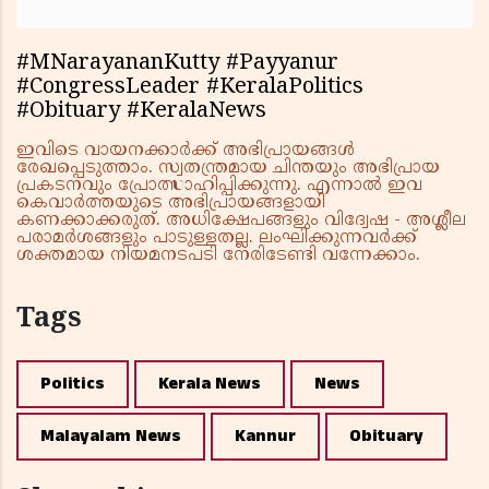
#MNarayananKutty #Payyanur
#CongressLeader #KeralaPolitics
#Obituary #KeralaNews
ഇവിടെ വായനക്കാർക്ക് അഭിപ്രായങ്ങൾ
രേഖപ്പെടുത്താം. സ്വതന്ത്രമായ ചിന്തയും അഭിപ്രായ
പ്രകടനവും പ്രോത്സാഹിപ്പിക്കുന്നു. എന്നാൽ ഇവ
കെവാർത്തയുടെ അഭിപ്രായങ്ങളായി
കണക്കാക്കരുത്. അധിക്ഷേപങ്ങളും വിദ്വേഷ - അശ്ലീല
പരാമർശങ്ങളും പാടുള്ളതല്ല. ലംഘിക്കുന്നവർക്ക്
ശക്തമായ നിയമനടപടി നേരിടേണ്ടി വന്നേക്കാം.
Tags
Politics
Kerala News
News
Malayalam News
Kannur
Obituary