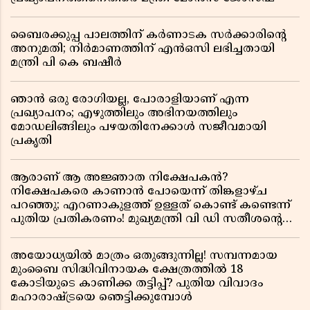
ബൈരക്കുപ്പ പാലത്തിന് കർണാടക സർക്കാരിൻ്റെ
അനുമതി; നിർമാണത്തിന് എൻഒസി ലഭിച്ചതായി
മന്ത്രി പി കെ ബഷീർ
ഞാൻ ഒരു രോഗിയല്ല, പോരാളിയാണ് എന്ന
പ്രഖ്യാപനം; എഴുത്തിലും അഭിനയത്തിലും
മോഡലിങ്ങിലും പഴയതിനേക്കാൾ സജീവമായി
പ്രകൃതി
ആരാണ് ആ അജ്ഞാത നിക്ഷേപകൻ?
നിക്ഷേപകരെ കാണാൻ പോയെന്ന് തിങ്കളാഴ്ച
പറഞ്ഞു; എറണാകുളത്ത് ഉള്ളത് കൊണ്ട് കണ്ടെന്ന്
പുതിയ പ്രതികരണം! മുഖ്യമന്ത്രി വി ഡി സതീശന്റെ
മറ്റൊരു യു-ടേൺ കൂടി വിവാദമാകുമ്പോൾ
അയോധ്യയിൽ മാത്രം ഒതുങ്ങുന്നില്ല! സമ്പന്നമായ
മുംബൈ സിദ്ധിവിനായക ക്ഷേത്രത്തിൽ 18
കോടിയുടെ കാണിക്ക തട്ടിപ്പ്? പുതിയ വിവാദം
മഹാരാഷ്ട്രയെ ഞെട്ടിക്കുമ്പോൾ