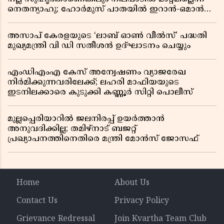
നെതന്യാഹു; ഹോർമുസ് പാതയിൽ ഇറാൻ-ഒമാൻ
ധാരണ, തടസ്സമായി യുഎസ് ഭീഷണി
അസാപ് കേരളയുടെ ‘ലാബ് ഓൺ വീൽസ്’ പദ്ധതി
മുഖ്യമന്ത്രി വി ഡി സതീശൻ ഉദ്ഘാടനം ചെയ്യും
എംഡിഎംഎ കേസ് അന്വേഷണം വ്യാജരേഖ
നിർമിക്കുന്നവരിലേക്ക്; ലഹരി മാഫിയയുടെ
ഇടനിലക്കാരെ കുടുക്കി കണ്ണൂർ സിറ്റി പൊലീസ്
മുല്ലപ്പെരിയാറിൽ ജലനിരപ്പ് ഉയർത്താൻ
അനുവദിക്കില്ല; തമിഴ്നാട് ബജറ്റ്
പ്രഖ്യാപനത്തിനെതിരെ മന്ത്രി മോൻസ് ജോസഫ്
Home
About Us
Contact Us
Privacy Policy
Grievance Redressal
Join Kvartha Team Club