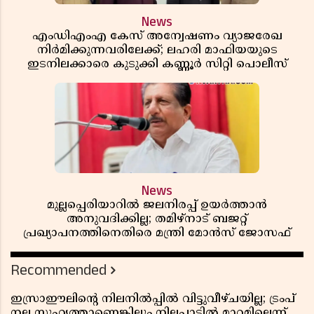
News
എംഡിഎംഎ കേസ് അന്വേഷണം വ്യാജരേഖ
നിർമിക്കുന്നവരിലേക്ക്; ലഹരി മാഫിയയുടെ
ഇടനിലക്കാരെ കുടുക്കി കണ്ണൂർ സിറ്റി പൊലീസ്
News
മുല്ലപ്പെരിയാറിൽ ജലനിരപ്പ് ഉയർത്താൻ
അനുവദിക്കില്ല; തമിഴ്നാട് ബജറ്റ്
പ്രഖ്യാപനത്തിനെതിരെ മന്ത്രി മോൻസ് ജോസഫ്
Recommended
ഇസ്രാഈലിന്റെ നിലനിൽപ്പിൽ വിട്ടുവീഴ്ചയില്ല; ട്രംപ്
നല്ല സുഹൃത്താണെങ്കിലും നിലപാടിൽ മാറ്റമില്ലെന്ന്