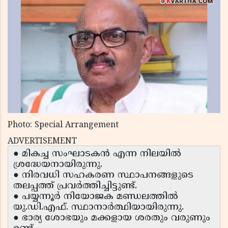
Photo: Special Arrangement
ADVERTISEMENT
● മികച്ച സംഘാടകൻ എന്ന നിലയിൽ
ശ്രദ്ധേയനായിരുന്നു.
● നിരവധി സഹകരണ സ്ഥാപനങ്ങളുടെ
തലപ്പത്ത് പ്രവർത്തിച്ചിട്ടുണ്ട്.
● പയ്യന്നൂർ നിയോജക മണ്ഡലത്തിൽ
യു.ഡി.എഫ്. സ്ഥാനാർത്ഥിയായിരുന്നു.
● ഭാര്യ ശോഭയും മക്കളായ ശരതും വരുണും