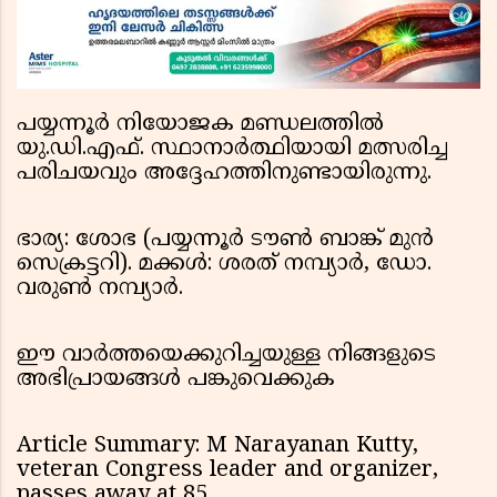
പയ്യന്നൂർ നിയോജക മണ്ഡലത്തിൽ
യു.ഡി.എഫ്. സ്ഥാനാർത്ഥിയായി മത്സരിച്ച
പരിചയവും അദ്ദേഹത്തിനുണ്ടായിരുന്നു.
ഭാര്യ: ശോഭ (പയ്യന്നൂർ ടൗൺ ബാങ്ക് മുൻ
സെക്രട്ടറി). മക്കൾ: ശരത് നമ്പ്യാർ, ഡോ.
വരുൺ നമ്പ്യാർ.
ഈ വാർത്തയെക്കുറിച്ചയുള്ള നിങ്ങളുടെ
അഭിപ്രായങ്ങൾ പങ്കുവെക്കുക
Article Summary: M Narayanan Kutty,
veteran Congress leader and organizer,
passes away at 85.