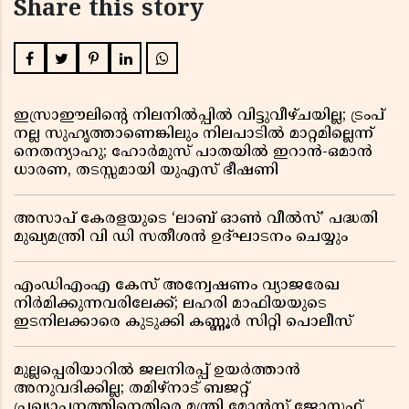
Share this story
ഇസ്രാഈലിന്റെ നിലനിൽപ്പിൽ വിട്ടുവീഴ്ചയില്ല; ട്രംപ്
നല്ല സുഹൃത്താണെങ്കിലും നിലപാടിൽ മാറ്റമില്ലെന്ന്
നെതന്യാഹു; ഹോർമുസ് പാതയിൽ ഇറാൻ-ഒമാൻ
ധാരണ, തടസ്സമായി യുഎസ് ഭീഷണി
അസാപ് കേരളയുടെ ‘ലാബ് ഓൺ വീൽസ്’ പദ്ധതി
മുഖ്യമന്ത്രി വി ഡി സതീശൻ ഉദ്ഘാടനം ചെയ്യും
എംഡിഎംഎ കേസ് അന്വേഷണം വ്യാജരേഖ
നിർമിക്കുന്നവരിലേക്ക്; ലഹരി മാഫിയയുടെ
ഇടനിലക്കാരെ കുടുക്കി കണ്ണൂർ സിറ്റി പൊലീസ്
മുല്ലപ്പെരിയാറിൽ ജലനിരപ്പ് ഉയർത്താൻ
അനുവദിക്കില്ല; തമിഴ്നാട് ബജറ്റ്
പ്രഖ്യാപനത്തിനെതിരെ മന്ത്രി മോൻസ് ജോസഫ്