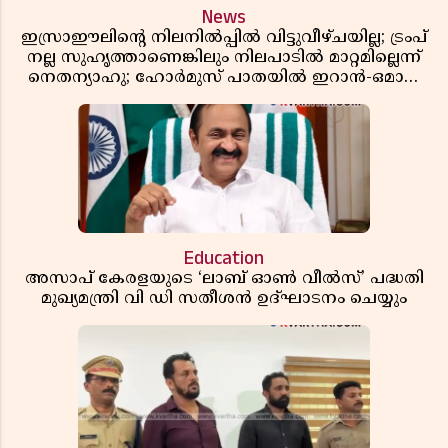
News
ഇസ്രാഈലിന്റെ നിലനിൽപ്പിൽ വിട്ടുവീഴ്ചയില്ല; ട്രംപ്
നല്ല സുഹൃത്താണെങ്കിലും നിലപാടിൽ മാറ്റമില്ലെന്ന്
നെതന്യാഹു; ഹോർമുസ് പാതയിൽ ഇറാൻ-ഒമാൻ
ധാരണ, തടസ്സമായി യുഎസ് ഭീഷണി
Education
അസാപ് കേരളയുടെ ‘ലാബ് ഓൺ വീൽസ്’ പദ്ധതി
മുഖ്യമന്ത്രി വി ഡി സതീശൻ ഉദ്ഘാടനം ചെയ്യും