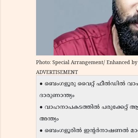
Photo: Special Arrangement/ Enhanced by
ADVERTISEMENT
● ബെംഗളൂരു വൈറ്റ് ഫീൽഡിൽ വാ
ദാരുണാന്ത്യം
● വാഹനാപകടത്തിൽ പരുക്കേറ്റ് ആ
അന്ത്യം
● ബെംഗളൂരിൽ ഇന്റർനാഷണൽ മാർക്കറ