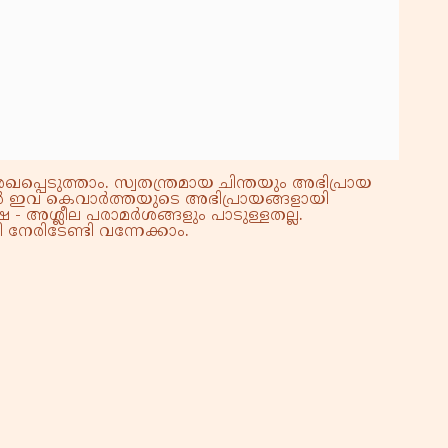
്പെടുത്താം. സ്വതന്ത്രമായ ചിന്തയും അഭിപ്രായ
്നാൽ ഇവ കെവാർത്തയുടെ അഭിപ്രായങ്ങളായി
 - അശ്ലീല പരാമർശങ്ങളും പാടുള്ളതല്ല.
നേരിടേണ്ടി വന്നേക്കാം.