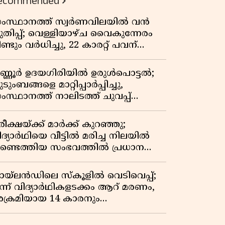
ecommended
ംസ്ഥാനത്ത് സ്വർണവിലയിൽ വൻ
ുതിപ്പ്; വെള്ളിയാഴ്ച വൈകുന്നേരം
ണ്ടും വർധിച്ചു, 22 കാരറ്റ് പവന്
,10,920 രൂപയായി
ണ്ണൂർ ഉദയഗിരിയിൽ ഉരുൾപൊട്ടൽ;
ടുംബങ്ങളെ മാറ്റിപ്പാർപ്പിച്ചു,
ംസ്ഥാനത്ത് നാലിടത്ത് ചുവപ്പ്
ാഗ്രത
ീക്ഷയ്ക്ക് മാർക്ക് കുറഞ്ഞു;
ിദ്യാർഥിയെ വീട്ടിൽ മരിച്ച നിലയിൽ
ണ്ടെത്തിയ സംഭവത്തിൽ പ്രധാന
ധ്യാപികക്കെതിരെ പരാതി
ായ്‌ലൻഡിലെ സ്‌കൂളിൽ വെടിവെപ്പ്;
ൂന്ന് വിദ്യാർഥികളടക്കം ആറ് മരണം,
ക്രമിയായ 14 കാരനും
രിച്ചനിലയിൽ