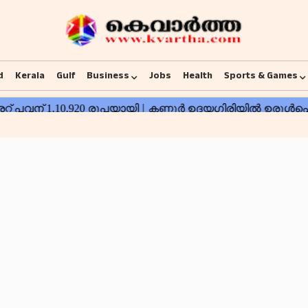
d
Kerala
Gulf
Business
Jobs
Health
Sports & Games