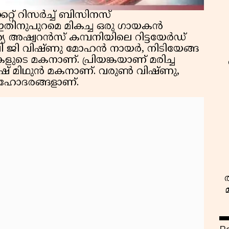
്റ് റിസർച്ച് ബിസിനസ്
ഇതിനുപുറമെ മികച്ച ഒരു ഗായകൻ
്ത്യ അഷ്വറൻസ് കമ്പനിയിലെ റിട്ടയേർഡ്
ജി വിഷ്ണു മോഹൻ നായർ, നിടിയേങ്ങ
ികളുടെ മകനാണ്. പ്രിയങ്കയാണ് മരിച്ച
ാൻഷ് മിഥുൻ മകനാണ്. വരുൺ വിഷ്ണു,
ഹോദരങ്ങളാണ്.