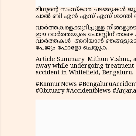
മിഥുൻ്റെ സംസ്കാര ചടങ്ങുകൾ ജ
ചാൽ ബി എൻ എസ് എസ് ശാന്തി തീര
വാർത്തകളെക്കുറിച്ചുള്ള നിങ്ങള
ഈ വാർത്തയുടെ പോസ്റ്റിന് താഴെ 
വാർത്തകൾ അറിയാൻ ഞങ്ങളുടെ വാ
പേജും ഫോളോ ചെയ്യുക.
Article Summary: Mithun Vishnu, a
away while undergoing treatment fo
accident in Whitefield, Bengaluru.
#KannurNews #BengaluruAccident
#Obituary #AccidentNews #Anjan