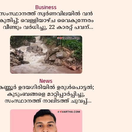
Business
സംസ്ഥാനത്ത് സ്വർണവിലയിൽ വൻ
കുതിപ്പ്; വെള്ളിയാഴ്ച വൈകുന്നേരം
വീണ്ടും വർധിച്ചു, 22 കാരറ്റ് പവന്
1,10,920 രൂപയായി
News
കണ്ണൂർ ഉദയഗിരിയിൽ ഉരുൾപൊട്ടൽ;
കുടുംബങ്ങളെ മാറ്റിപ്പാർപ്പിച്ചു,
സംസ്ഥാനത്ത് നാലിടത്ത് ചുവപ്പ്
ജാഗ്രത