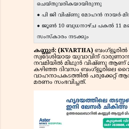
ചെയ്തുവരികയായിരുന്നു
● പി ജി വിഷ്ണു മോഹൻ നായർ-മിനി
● ജൂൺ 10 ബുധനാഴ്ച പകൽ 11 മണി
സംസ്കാരം നടക്കും
കണ്ണൂർ: (KVARTHA)
ബംഗ്ളൂരിൽ
സ്വദേശിയായ യുവാവിന് ദാരുണാന്ത്യ
നവമിയിൽ മിഥുൻ വിഷ്ണു ആണ് മരിച്
കഴിഞ്ഞ ദിവസം ബംഗ്ളൂരിലെ വൈറ
വാഹനാപകടത്തിൽ പരുക്കേറ്റ് ആശ
മരണം സംഭവിച്ചത്.