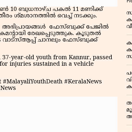
R
ൂൺ 10 ബുധനാഴ്ച പകൽ 11 മണിക്ക്
സ
ം ശ്മശാനത്തിൽ വെച്ച് നടക്കും.
ക
വീ
ുടെ അഭിപ്രായങ്ങൾ ഫേസ്ബുക്ക് പേജിൽ
1
കമൻ്റായി രേഖപ്പെടുത്തുക. കൂടുതൽ
ട്സ്ആപ്പ് ചാനലും ഫേസ്ബുക്ക്
ക
കു
സ
 37-year-old youth from Kannur, passed
ജ
r injuries sustained in a vehicle
പര
വ
 #MalayaliYouthDeath #KeralaNews
ക
aNews
അ
ത
മ
അ
മ