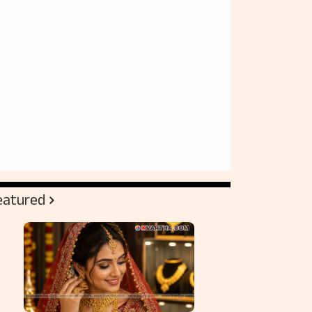
eatured