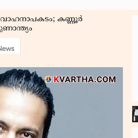
 വാഹനാപകടം; കണ്ണൂർ
ണാന്ത്യം