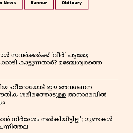
m News
Kannur
Obituary
്പോൾ സവർക്കർക്ക് 'വീർ' പട്ടമോ;
ൊടി കാട്ടുന്നതാര്? മഞ്ചേശ്വരത്തെ
ടങ്ങിയ ഹീറോയോട് ഈ അവഗണന
 ഭൗതിക ശരീരത്തോടുള്ള അനാദരവിൽ
ും
 നിർദേശം നൽകിയിട്ടില്ല'; ഗുണ്ടകൾ
ചെന്നിത്തല