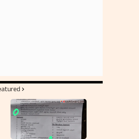
eatured