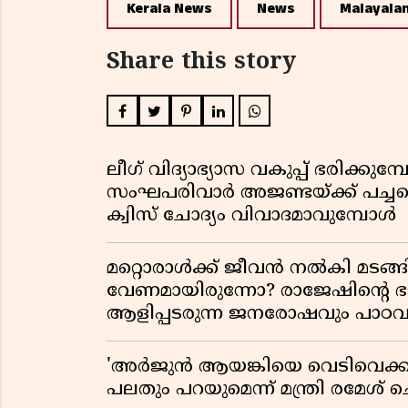
Kerala News
News
Malayala
Share this story
ലീഗ് വിദ്യാഭ്യാസ വകുപ്പ് ഭരിക്കുമ
സംഘപരിവാർ അജണ്ടയ്ക്ക് പച്ചക്ക
ക്വിസ് ചോദ്യം വിവാദമാവുമ്പോൾ
മറ്റൊരാൾക്ക് ജീവൻ നൽകി മ
വേണമായിരുന്നോ? രാജേഷിൻ്റെ
ആളിപ്പടരുന്ന ജനരോഷവും പാഠവ
'അർജുൻ ആയങ്കിയെ വെടിവെക്കാൻ
പലതും പറയുമെന്ന് മന്ത്രി രമേശ് 