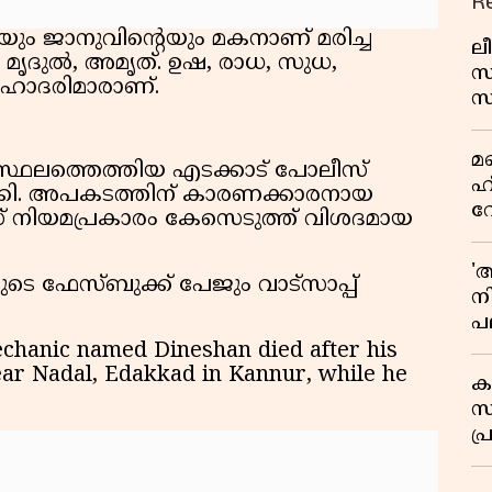
R
ം ജാനുവിൻ്റെയും മകനാണ് മരിച്ച
ലീ
: മൃദുൽ, അമൃത്. ഉഷ, രാധ, സുധ,
സ
ഹോദരിമാരാണ്.
സ
പച
മ
മ
് സ്ഥലത്തെത്തിയ എടക്കാട് പോലീസ്
വ
ഹ
ാക്കി. അപകടത്തിന് കാരണക്കാരനായ
വ
 നിയമപ്രകാരം കേസെടുത്ത് വിശദമായ
ഭ
ആ
'
െ ഫേസ്ബുക്ക് പേജും വാട്സാപ്പ്
ന
പല
ച
echanic named Dineshan died after his
near Nadal, Edakkad in Kannur, while he
ക
സ
പ്
പ