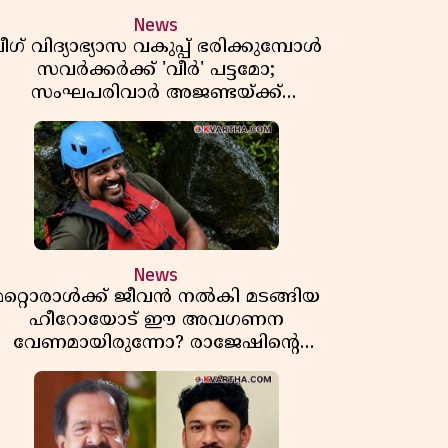
News
ീഗ് വിദ്യാഭ്യാസ വകുപ്പ് ഭരിക്കുമ്പോൾ
സവർക്കർക്ക് 'വീർ' പട്ടമോ;
സംഘപരിവാർ അജണ്ടയ്ക്ക്
പച്ചക്കൊടി കാട്ടുന്നതാര്?
മഞ്ചേശ്വരത്തെ ക്വിസ് ചോദ്യം
വിവാദമാവുമ്പോൾ
News
മറ്റൊരാൾക്ക് ജീവൻ നൽകി മടങ്ങിയ
ഹീറോയോട് ഈ അവഗണന
വേണമായിരുന്നോ? രാജേഷിൻ്റെ
ൗതിക ശരീരത്തോടുള്ള അനാദരവിൽ
ആളിപ്പടരുന്ന ജനരോഷവും പാഠവും