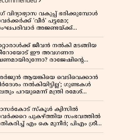
ecommended
ഗ് വിദ്യാഭ്യാസ വകുപ്പ് ഭരിക്കുമ്പോൾ
വർക്കർക്ക് 'വീർ' പട്ടമോ;
ംഘപരിവാർ അജണ്ടയ്ക്ക്
്ചക്കൊടി കാട്ടുന്നതാര്?
ഞ്ചേശ്വരത്തെ ക്വിസ് ചോദ്യം
റ്റൊരാൾക്ക് ജീവൻ നൽകി മടങ്ങിയ
ിവാദമാവുമ്പോൾ
ീറോയോട് ഈ അവഗണന
േണമായിരുന്നോ? രാജേഷിൻ്റെ
ൗതിക ശരീരത്തോടുള്ള അനാദരവിൽ
ളിപ്പടരുന്ന ജനരോഷവും പാഠവും
അർജുൻ ആയങ്കിയെ വെടിവെക്കാൻ
ിർദേശം നൽകിയിട്ടില്ല'; ഗുണ്ടകൾ
തും പറയുമെന്ന് മന്ത്രി രമേശ്
െന്നിത്തല
ാസർകോട് സ്കൂൾ ക്വിസിൽ
വർക്കറെ പുകഴ്ത്തിയ സംഭവത്തിൽ
രതികരിച്ച് എം കെ മുനീർ; പിഎം ശ്രീ
ദ്ധതിയിലും പ്രതികരണം