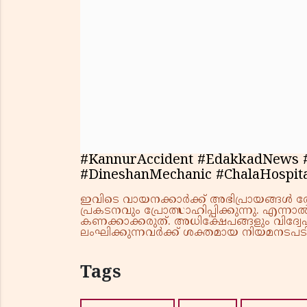
#KannurAccident #EdakkadNews #
#DineshanMechanic #ChalaHospit
ഇവിടെ വായനക്കാർക്ക് അഭിപ്രായങ്ങൾ രേഖപ
പ്രകടനവും പ്രോത്സാഹിപ്പിക്കുന്നു. എന
കണക്കാക്കരുത്. അധിക്ഷേപങ്ങളും വിദ്വേഷ
ലംഘിക്കുന്നവർക്ക് ശക്തമായ നിയമനടപടി 
Tags