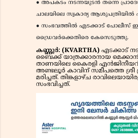
● അപകടം നടന്നയുടൻ തന്നെ പ്രാദേശ
ചാലയിലെ സ്വകാര്യ ആശുപത്രിയിൽ എത
● സംഭവത്തിൽ എടക്കാട് പോലീസ് ഇൻക
ഡ്രൈവർക്കെതിരെ കേസെടുത്തു.
കണ്ണൂർ: (KVARTHA)
എടക്കാട് നട
ബൈക്ക് യാത്രക്കാരനായ മെക്കാനിക
താണയിലെ കൈരളി എൻജിനീയറിംഗ്
അണ്ടലൂർ കാവിന് സമീപത്തെ ശ്
മരിച്ചത്. തിങ്കളാഴ്ച രാവിലെയാ
സംഭവിച്ചത്.