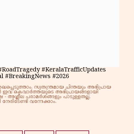
RoadTragedy #KeralaTrafficUpdates
al #BreakingNews #2026
്പെടുത്താം. സ്വതന്ത്രമായ ചിന്തയും അഭിപ്രായ
്നാൽ ഇവ കെവാർത്തയുടെ അഭിപ്രായങ്ങളായി
 - അശ്ലീല പരാമർശങ്ങളും പാടുള്ളതല്ല.
നേരിടേണ്ടി വന്നേക്കാം.