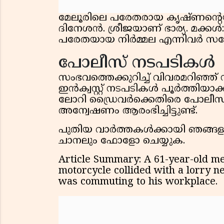
മേലൂരിലെ പരേതരായ കൃഷ്ണൻ്റെയു
ദിനേശൻ. ശ്രീജയാണ് ഭാര്യ. മക്കൾ
പരേതയായ നിർമ്മല എന്നിവർ സ
പോലീസ് നടപടികൾ
സംഭവത്തെക്കുറിച്ച് വിവരമറിഞ്ഞ
ഇൻക്വസ്റ്റ് നടപടികൾ പൂർത്തിയ
ലോറി ഡ്രൈവർക്കെതിരെ പോലീസ്
അന്വേഷണം ആരംഭിച്ചിട്ടുണ്ട്.
പുതിയ വാർത്തകൾക്കായി ഞങ്ങളുട
ചാനലും ഫോളോ ചെയ്യുക.
Article Summary: A 61-year-old m
motorcycle collided with a lorry 
was commuting to his workplace.