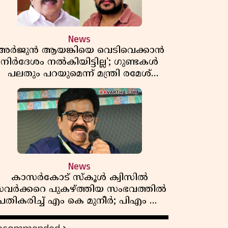
News
'അർജുൻ ആയങ്കിയെ വെടിവെക്കാൻ
നിർദേശം നൽകിയിട്ടില്ല'; ഗുണ്ടകൾ
പലതും പറയുമെന്ന് മന്ത്രി രമേശ്
ചെന്നിത്തല
News
കാസർകോട് സ്കൂൾ ക്വിസിൽ
വർക്കറെ പുകഴ്ത്തിയ സംഭവത്തിൽ
പ്രതികരിച്ച് എം കെ മുനീർ; പിഎം ശ്രീ
പദ്ധതിയിലും പ്രതികരണം