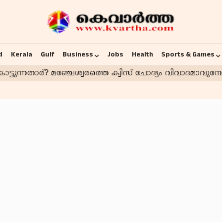
d
Kerala
Gulf
Business
Jobs
Health
Sports & Games